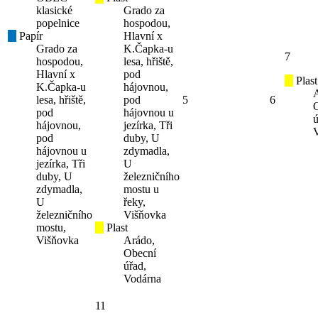
klasické
Grado za
popelnice
hospodou,
Papír
Hlavní x
Grado za
K.Čapka-u
7
hospodou,
lesa, hřiště,
Hlavní x
pod
Plast
K.Čapka-u
hájovnou,
lesa, hřiště,
pod
5
6
pod
hájovnou u
ú
hájovnou,
jezírka, Tři
pod
duby, U
hájovnou u
zdymadla,
jezírka, Tři
U
duby, U
železničního
zdymadla,
mostu u
U
řeky,
železničního
Višňovka
mostu,
Plast
Višňovka
Arádo,
Obecní
úřad,
Vodárna
11