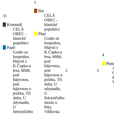
1
Bio
CELÁ
31
OBEC -
Komunál
klasické
CELÁ
popelnice
OBEC -
Plast
klasické
Grado za
popelnice
hospodou,
Papír
Hlavní x
Grado za
K.Čapka-u
4
hospodou,
lesa, hřiště,
Hlavní x
pod
Plast
K.Čapka-u
hájovnou,
lesa, hřiště,
pod
2
3
pod
hájovnou u
ú
hájovnou,
jezírka, Tři
pod
duby, U
hájovnou u
zdymadla,
jezírka, Tři
U
duby, U
železničního
zdymadla,
mostu u
U
řeky,
železničního
Višňovka