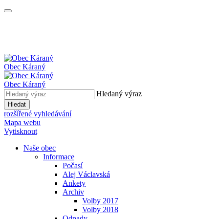
Obec
Káraný
Obec
Káraný
Hledaný výraz
Hledat
rozšířené vyhledávání
Mapa webu
Vytisknout
Naše obec
Informace
Počasí
Alej Václavská
Ankety
Archiv
Volby 2017
Volby 2018
Odpady