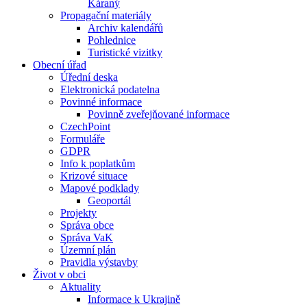
Káraný
Propagační materiály
Archiv kalendářů
Pohlednice
Turistické vizitky
Obecní úřad
Úřední deska
Elektronická podatelna
Povinné informace
Povinně zveřejňované informace
CzechPoint
Formuláře
GDPR
Info k poplatkům
Krizové situace
Mapové podklady
Geoportál
Projekty
Správa obce
Správa VaK
Územní plán
Pravidla výstavby
Život v obci
Aktuality
Informace k Ukrajině