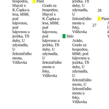
hospodou,
Plast
jezírka, Tři
Hlavní x
Grado za
duby, U
K.Čapka-u
hospodou,
zdymadla,
28
lesa, hřiště,
Hlavní x
U
pod
K.Čapka-u
železničního
Plast
hájovnou,
lesa, hřiště,
mostu u
27
pod
pod
řeky,
hájovnou u
hájovnou,
Višňovka
ú
jezírka, Tři
pod
Sklo
duby, U
hájovnou u
Arádo,
zdymadla,
jezírka, Tři
Grado za
U
duby, U
hospodou,
železničního
zdymadla,
hřiště, pod
mostu,
U
hájovnou u
Višňovka
železničního
jezírka, Tři
mostu u
duby, U
řeky,
zdymadla,
Višňovka
U
železničního
mostu, U
železničního
mostu u
řeky,
Višňovka