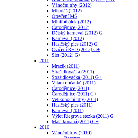
Vánoční trhy (2012)
Mikuláš (2012)
Otevření MŠ
Minifotbálek (2012)
Čarodějnice (2012)
Dětský karneval (2012) G+
Karneval (2012)
Hasičský ples (2012) G+
Cvičení R+D (2012) G+
Slet (2012) G+
2011
Mrazík (2011)
Strašidlovačka (2011)
Strašidlovačka (2011) G+
Vítání občánků (2011)
Čarodějnice (2011)
Čarodějnice (2011) G+
Velikonoční trhy (2011)
Hasičský ples (2011)
Karneval (2011)
Výlet Riegrova stezka (2011) G+
Malá kopaná (2011) G+
2010
Vánoční trhy (2010)