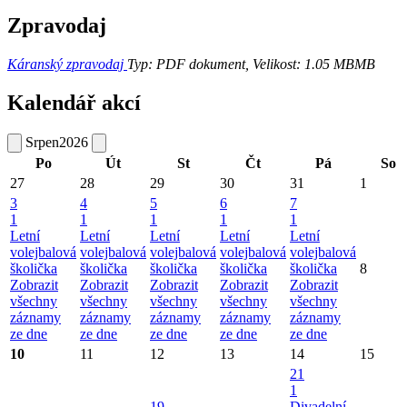
Zpravodaj
Káranský zpravodaj
Typ: PDF dokument, Velikost: 1.05 MB
MB
Kalendář akcí
Srpen
2026
Po
Út
St
Čt
Pá
So
27
28
29
30
31
1
3
4
5
6
7
1
1
1
1
1
Letní
Letní
Letní
Letní
Letní
volejbalová
volejbalová
volejbalová
volejbalová
volejbalová
školička
školička
školička
školička
školička
8
Zobrazit
Zobrazit
Zobrazit
Zobrazit
Zobrazit
všechny
všechny
všechny
všechny
všechny
záznamy
záznamy
záznamy
záznamy
záznamy
ze dne
ze dne
ze dne
ze dne
ze dne
10
11
12
13
14
15
21
1
19
Divadelní