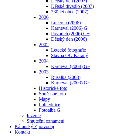
Dětský den (2007)
Dětské divadlo (2007)
230 let obce (2007)
2006
Lucerna (2006)
Karneval (2006) G+
Povodeň (2006) G+
Dětský den (2006)
2005
Letecké fotografie
Stavba OÚ Káraný
2004
Karneval (2004) G+
2003
Rusalka (2003)
Karneval (2003) G+
Historické foto
Současné foto
Mapy
Pohlednice
Fotoalba G+
Inzerce
Smuteční oznámení
Káranský Zpravodaj
Kontakt