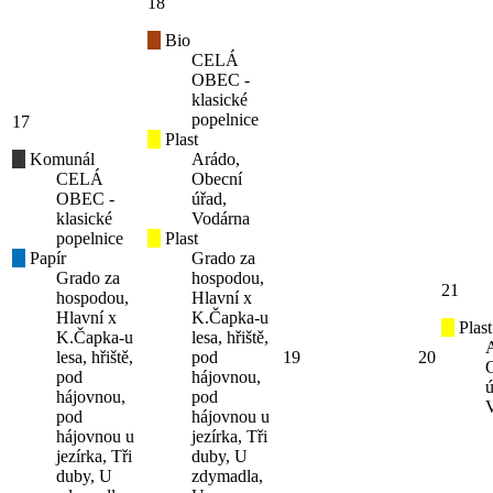
18
Bio
CELÁ
OBEC -
klasické
popelnice
17
Plast
Komunál
Arádo,
CELÁ
Obecní
OBEC -
úřad,
klasické
Vodárna
popelnice
Plast
Papír
Grado za
Grado za
hospodou,
21
hospodou,
Hlavní x
Hlavní x
K.Čapka-u
Plast
K.Čapka-u
lesa, hřiště,
lesa, hřiště,
pod
19
20
pod
hájovnou,
ú
hájovnou,
pod
pod
hájovnou u
hájovnou u
jezírka, Tři
jezírka, Tři
duby, U
duby, U
zdymadla,