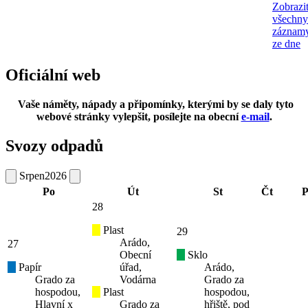
Zobrazi
všechny
záznam
ze dne
Oficiální web
Vaše náměty, nápady a připomínky, kterými by se daly tyto
webové stránky vylepšit, posílejte na obecní
e-mail
.
Svozy odpadů
Srpen
2026
Po
Út
St
Čt
P
28
Plast
29
Arádo,
27
Obecní
Sklo
Papír
úřad,
Arádo,
Grado za
Vodárna
Grado za
hospodou,
Plast
hospodou,
Hlavní x
Grado za
hřiště, pod