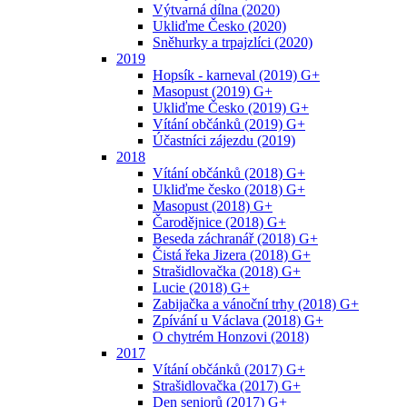
Výtvarná dílna (2020)
Ukliďme Česko (2020)
Sněhurky a trpajzlíci (2020)
2019
Hopsík - karneval (2019) G+
Masopust (2019) G+
Ukliďme Česko (2019) G+
Vítání občánků (2019) G+
Účastníci zájezdu (2019)
2018
Vítání občánků (2018) G+
Ukliďme česko (2018) G+
Masopust (2018) G+
Čarodějnice (2018) G+
Beseda záchranář (2018) G+
Čistá řeka Jizera (2018) G+
Strašidlovačka (2018) G+
Lucie (2018) G+
Zabijačka a vánoční trhy (2018) G+
Zpívání u Václava (2018) G+
O chytrém Honzovi (2018)
2017
Vítání občánků (2017) G+
Strašidlovačka (2017) G+
Den seniorů (2017) G+