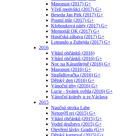
Masopust (2017) G+
Včelí medvídci (2017) G+
Beseda Jan Pirk (2017) G+
Poutní mše (2017) G+
Klobouková párty (2017) G+
Memoriál OK (2017) G+
Hasičská zábava (2017) G+
Lotrando a Zubejda (2017) G+
2016
Vítání občánků (2016)
Vítání občánků (2016) G+
Noc na Káranštejně (2016) G+
Masopust (2016) G+
Strašidlovačka (2016) G+
Dětský den (2016) G+
Vánoční trhy (2016) G+
Lucie - Svátek světla (2016) G+
Vánoční koledy u sv.Václava
2015
Naučná stezka Labe
Netopýří rej (2015) G+
Vítání občánků (2015) G+
Vodní družstvo (2015) G+
Otevření lávky Grado (G+)
Dětský karneval (2015) G+