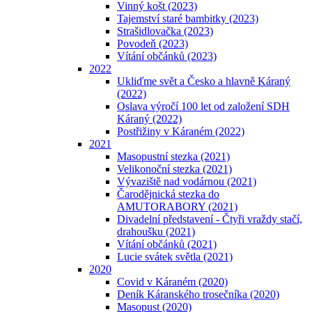
Vinný košt (2023)
Tajemství staré bambitky (2023)
Strašidlovačka (2023)
Povodeň (2023)
Vítání občánků (2023)
2022
Ukliďme svět a Česko a hlavně Káraný
(2022)
Oslava výročí 100 let od založení SDH
Káraný (2022)
Postřižiny v Káraném (2022)
2021
Masopustní stezka (2021)
Velikonoční stezka (2021)
Vývaziště nad vodárnou (2021)
Čarodějnická stezka do
AMUTORABORY (2021)
Divadelní představení - Čtyři vraždy stačí,
drahoušku (2021)
Vítání občánků (2021)
Lucie svátek světla (2021)
2020
Covid v Káraném (2020)
Deník Káranského trosečníka (2020)
Masopust (2020)