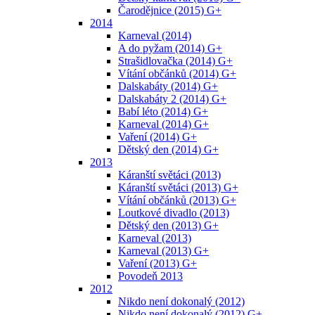
Čarodějnice (2015) G+
2014
Karneval (2014)
A do pyžam (2014) G+
Strašidlovačka (2014) G+
Vítání občánků (2014) G+
Dalskabáty (2014) G+
Dalskabáty 2 (2014) G+
Babí léto (2014) G+
Karneval (2014) G+
Vaření (2014) G+
Dětský den (2014) G+
2013
Káranští světáci (2013)
Káranští světáci (2013) G+
Vítání občánků (2013) G+
Loutkové divadlo (2013)
Dětský den (2013) G+
Karneval (2013)
Karneval (2013) G+
Vaření (2013) G+
Povodeň 2013
2012
Nikdo není dokonalý (2012)
Nikdo není dokonalý (2012) G+