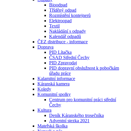
Bioodpad
Tříděný odpad
Rozmístění kontejnerů
Elektroopad
Textil
Nakládání s odpady
Kalendář odpadů
ČEZ distribuce - informace
Doprava
PID Lítačka
ČSAD Střední Čechy
PID Zpravodaj
PID dopravní obslužnost k pobočkám
úřadu práce
Kalamitní informace
Káranská kamera
Koledy
Komunitní spolky
Centrum pro komunitní práci střední
Čechy
Kultura
Deník Káranského trosečníka
Adventní stezka 2021
Mateřská školka