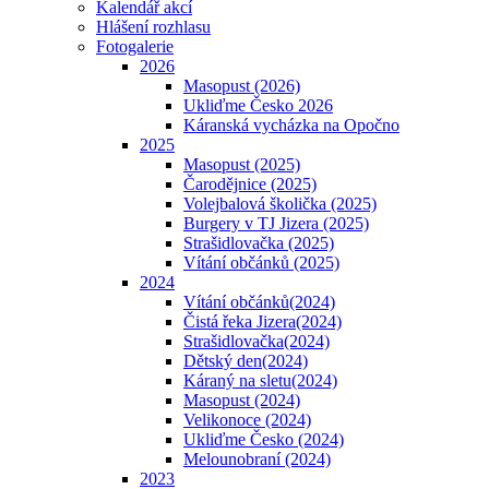
Kalendář akcí
Hlášení rozhlasu
Fotogalerie
2026
Masopust (2026)
Ukliďme Česko 2026
Káranská vycházka na Opočno
2025
Masopust (2025)
Čarodějnice (2025)
Volejbalová školička (2025)
Burgery v TJ Jizera (2025)
Strašidlovačka (2025)
Vítání občánků (2025)
2024
Vítání občánků(2024)
Čistá řeka Jizera(2024)
Strašidlovačka(2024)
Dětský den(2024)
Káraný na sletu(2024)
Masopust (2024)
Velikonoce (2024)
Ukliďme Česko (2024)
Melounobraní (2024)
2023