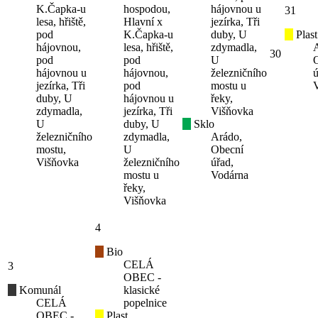
K.Čapka-u
hospodou,
hájovnou u
31
lesa, hřiště,
Hlavní x
jezírka, Tři
pod
K.Čapka-u
duby, U
Plast
hájovnou,
lesa, hřiště,
zdymadla,
30
pod
pod
U
hájovnou u
hájovnou,
železničního
ú
jezírka, Tři
pod
mostu u
duby, U
hájovnou u
řeky,
zdymadla,
jezírka, Tři
Višňovka
U
duby, U
Sklo
železničního
zdymadla,
Arádo,
mostu,
U
Obecní
Višňovka
železničního
úřad,
mostu u
Vodárna
řeky,
Višňovka
4
Bio
CELÁ
3
OBEC -
Komunál
klasické
CELÁ
popelnice
OBEC -
Plast