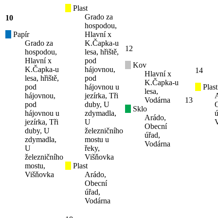
Plast
Grado za
10
hospodou,
Papír
Hlavní x
Grado za
K.Čapka-u
12
hospodou,
lesa, hřiště,
Hlavní x
pod
Kov
K.Čapka-u
hájovnou,
14
Hlavní x
lesa, hřiště,
pod
K.Čapka-u
pod
hájovnou u
Plast
lesa,
hájovnou,
jezírka, Tři
Vodárna
13
pod
duby, U
Sklo
hájovnou u
zdymadla,
ú
Arádo,
jezírka, Tři
U
Obecní
duby, U
železničního
úřad,
zdymadla,
mostu u
Vodárna
U
řeky,
železničního
Višňovka
mostu,
Plast
Višňovka
Arádo,
Obecní
úřad,
Vodárna