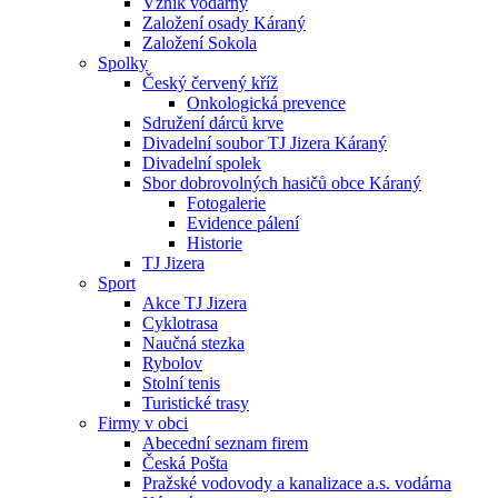
Vznik vodárny
Založení osady Káraný
Založení Sokola
Spolky
Český červený kříž
Onkologická prevence
Sdružení dárců krve
Divadelní soubor TJ Jizera Káraný
Divadelní spolek
Sbor dobrovolných hasičů obce Káraný
Fotogalerie
Evidence pálení
Historie
TJ Jizera
Sport
Akce TJ Jizera
Cyklotrasa
Naučná stezka
Rybolov
Stolní tenis
Turistické trasy
Firmy v obci
Abecední seznam firem
Česká Pošta
Pražské vodovody a kanalizace a.s. vodárna