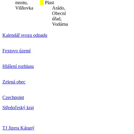
mostu,
Plast
Višňovka
Arádo,
Obecní
úřad,
Vodárna
Kalendář svozu odpadu
Fextovo území
Hlášení rozhlasu
Zelená obec
Czechpoint
Středočeský kraj
TJ Jizera Káraný