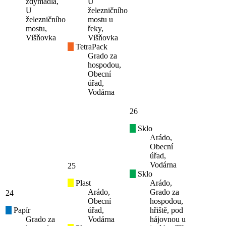
zdymadla,
U
U
železničního
železničního
mostu u
mostu,
řeky,
Višňovka
Višňovka
TetraPack
Grado za
hospodou,
Obecní
úřad,
Vodárna
26
Sklo
Arádo,
Obecní
úřad,
Vodárna
25
Sklo
Plast
Arádo,
Arádo,
Grado za
24
Obecní
hospodou,
Papír
úřad,
hřiště, pod
Grado za
Vodárna
hájovnou u