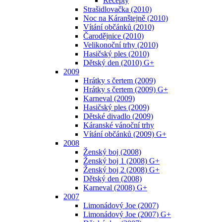
Recepty
Strašidlovačka (2010)
Noc na Káranštejně (2010)
Vítání občánků (2010)
Čarodějnice (2010)
Velikonoční trhy (2010)
Hasičský ples (2010)
Dětský den (2010) G+
2009
Hrátky s čertem (2009)
Hrátky s čertem (2009) G+
Karneval (2009)
Hasičský ples (2009)
Dětské divadlo (2009)
Káranské vánoční trhy
Vítání občánků (2009) G+
2008
Ženský boj (2008)
Ženský boj 1 (2008) G+
Ženský boj 2 (2008) G+
Dětský den (2008)
Karneval (2008) G+
2007
Limonádový Joe (2007)
Limonádový Joe (2007) G+