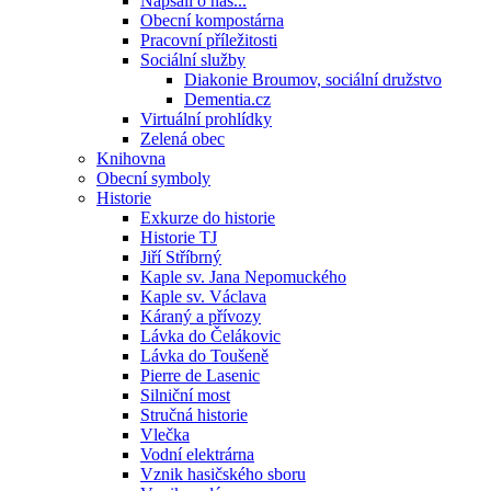
Napsali o nás...
Obecní kompostárna
Pracovní příležitosti
Sociální služby
Diakonie Broumov, sociální družstvo
Dementia.cz
Virtuální prohlídky
Zelená obec
Knihovna
Obecní symboly
Historie
Exkurze do historie
Historie TJ
Jiří Stříbrný
Kaple sv. Jana Nepomuckého
Kaple sv. Václava
Káraný a přívozy
Lávka do Čelákovic
Lávka do Toušeně
Pierre de Lasenic
Silniční most
Stručná historie
Vlečka
Vodní elektrárna
Vznik hasičského sboru