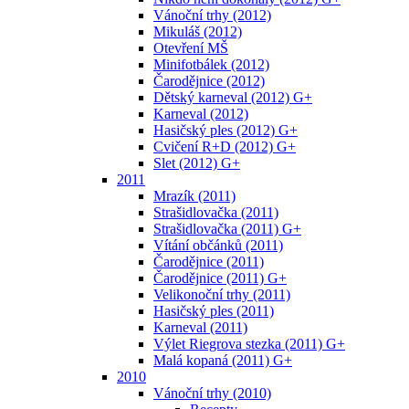
Vánoční trhy (2012)
Mikuláš (2012)
Otevření MŠ
Minifotbálek (2012)
Čarodějnice (2012)
Dětský karneval (2012) G+
Karneval (2012)
Hasičský ples (2012) G+
Cvičení R+D (2012) G+
Slet (2012) G+
2011
Mrazík (2011)
Strašidlovačka (2011)
Strašidlovačka (2011) G+
Vítání občánků (2011)
Čarodějnice (2011)
Čarodějnice (2011) G+
Velikonoční trhy (2011)
Hasičský ples (2011)
Karneval (2011)
Výlet Riegrova stezka (2011) G+
Malá kopaná (2011) G+
2010
Vánoční trhy (2010)