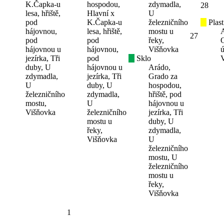
K.Čapka-u
hospodou,
zdymadla,
28
lesa, hřiště,
Hlavní x
U
pod
K.Čapka-u
železničního
Plast
hájovnou,
lesa, hřiště,
mostu u
27
pod
pod
řeky,
hájovnou u
hájovnou,
Višňovka
ú
jezírka, Tři
pod
Sklo
duby, U
hájovnou u
Arádo,
zdymadla,
jezírka, Tři
Grado za
U
duby, U
hospodou,
železničního
zdymadla,
hřiště, pod
mostu,
U
hájovnou u
Višňovka
železničního
jezírka, Tři
mostu u
duby, U
řeky,
zdymadla,
Višňovka
U
železničního
mostu, U
železničního
mostu u
řeky,
Višňovka
1