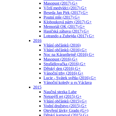
Masopust (2017) G+
Včelí medvídci (2017) G+
Beseda Jan Pirk (2017) G+
Poutní mše (2017) G+
Klobouková párty (2017) G+
Memoriál OK (2017) G+
Hasičská zábava (2017) G+
Lotrando a Zubejda (2017) G+
2016
Vítání občánků (2016)
Vítání občánků (2016) G+
Noc na Káranštejně (2016) G+
Masopust (2016) G+
Strašidlovačka (2016) G+
Dětský den (2016) G+
Vánoční trhy (2016) G+
Lucie - Svátek světla (2016) G+
Vánoční koledy u sv.Václava
2015
Naučná stezka Labe
Netopýří rej (2015) G+
Vítání občánků (2015) G+
Vodní družstvo (2015) G+
Otevření lávky Grado (G+)
Dětský karneval (2015) G+