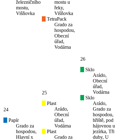
železničního
mostu u
mostu,
řeky,
Višňovka
Višňovka
TetraPack
Grado za
hospodou,
Obecní
úřad,
Vodárna
26
Sklo
Arádo,
Obecní
úřad,
Vodárna
25
Sklo
Plast
Arádo,
Arádo,
Grado za
24
Obecní
hospodou,
Papír
úřad,
hřiště, pod
Grado za
Vodárna
hájovnou u
hospodou,
Plast
jezírka, Tři
Hlavní x
Grado za
duby, U