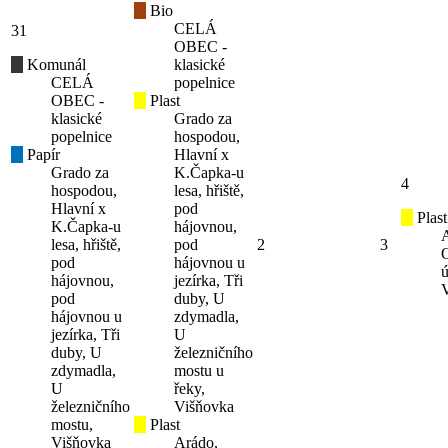
Bio
CELÁ
31
OBEC -
Komunál
klasické
CELÁ
popelnice
OBEC -
Plast
klasické
Grado za
popelnice
hospodou,
Papír
Hlavní x
Grado za
K.Čapka-u
4
hospodou,
lesa, hřiště,
Hlavní x
pod
Plast
K.Čapka-u
hájovnou,
lesa, hřiště,
pod
2
3
pod
hájovnou u
ú
hájovnou,
jezírka, Tři
pod
duby, U
hájovnou u
zdymadla,
jezírka, Tři
U
duby, U
železničního
zdymadla,
mostu u
U
řeky,
železničního
Višňovka
mostu,
Plast
Višňovka
Arádo,