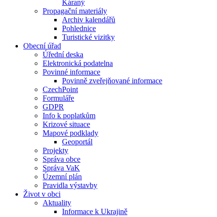
Káraný
Propagační materiály
Archiv kalendářů
Pohlednice
Turistické vizitky
Obecní úřad
Úřední deska
Elektronická podatelna
Povinné informace
Povinně zveřejňované informace
CzechPoint
Formuláře
GDPR
Info k poplatkům
Krizové situace
Mapové podklady
Geoportál
Projekty
Správa obce
Správa VaK
Územní plán
Pravidla výstavby
Život v obci
Aktuality
Informace k Ukrajině