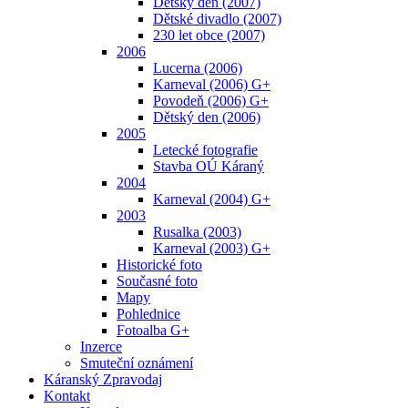
Dětský den (2007)
Dětské divadlo (2007)
230 let obce (2007)
2006
Lucerna (2006)
Karneval (2006) G+
Povodeň (2006) G+
Dětský den (2006)
2005
Letecké fotografie
Stavba OÚ Káraný
2004
Karneval (2004) G+
2003
Rusalka (2003)
Karneval (2003) G+
Historické foto
Současné foto
Mapy
Pohlednice
Fotoalba G+
Inzerce
Smuteční oznámení
Káranský Zpravodaj
Kontakt