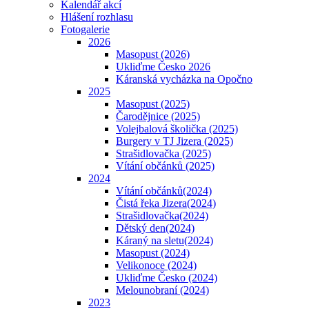
Kalendář akcí
Hlášení rozhlasu
Fotogalerie
2026
Masopust (2026)
Ukliďme Česko 2026
Káranská vycházka na Opočno
2025
Masopust (2025)
Čarodějnice (2025)
Volejbalová školička (2025)
Burgery v TJ Jizera (2025)
Strašidlovačka (2025)
Vítání občánků (2025)
2024
Vítání občánků(2024)
Čistá řeka Jizera(2024)
Strašidlovačka(2024)
Dětský den(2024)
Káraný na sletu(2024)
Masopust (2024)
Velikonoce (2024)
Ukliďme Česko (2024)
Melounobraní (2024)
2023