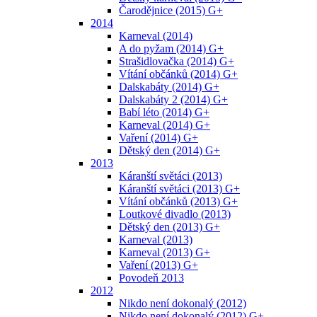
Čarodějnice (2015) G+
2014
Karneval (2014)
A do pyžam (2014) G+
Strašidlovačka (2014) G+
Vítání občánků (2014) G+
Dalskabáty (2014) G+
Dalskabáty 2 (2014) G+
Babí léto (2014) G+
Karneval (2014) G+
Vaření (2014) G+
Dětský den (2014) G+
2013
Káranští světáci (2013)
Káranští světáci (2013) G+
Vítání občánků (2013) G+
Loutkové divadlo (2013)
Dětský den (2013) G+
Karneval (2013)
Karneval (2013) G+
Vaření (2013) G+
Povodeň 2013
2012
Nikdo není dokonalý (2012)
Nikdo není dokonalý (2012) G+