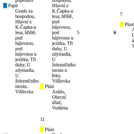
popelnice
hospodou,
Papír
Hlavní x
Grado za
K.Čapka-u
7
hospodou,
lesa, hřiště,
Hlavní x
pod
Plast
K.Čapka-u
hájovnou,
lesa, hřiště,
pod
5
6
pod
hájovnou u
ú
hájovnou,
jezírka, Tři
pod
duby, U
hájovnou u
zdymadla,
jezírka, Tři
U
duby, U
železničního
zdymadla,
mostu u
U
řeky,
železničního
Višňovka
mostu,
Plast
Višňovka
Arádo,
Obecní
úřad,
Vodárna
11
Plast