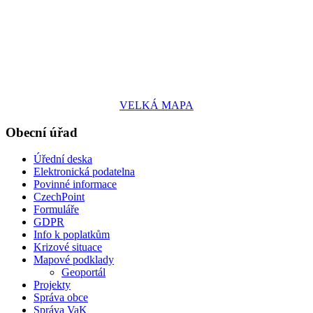
VELKÁ MAPA
Obecní úřad
Úřední deska
Elektronická podatelna
Povinné informace
CzechPoint
Formuláře
GDPR
Info k poplatkům
Krizové situace
Mapové podklady
Geoportál
Projekty
Správa obce
Správa VaK