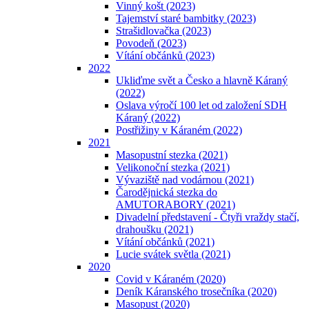
Vinný košt (2023)
Tajemství staré bambitky (2023)
Strašidlovačka (2023)
Povodeň (2023)
Vítání občánků (2023)
2022
Ukliďme svět a Česko a hlavně Káraný
(2022)
Oslava výročí 100 let od založení SDH
Káraný (2022)
Postřižiny v Káraném (2022)
2021
Masopustní stezka (2021)
Velikonoční stezka (2021)
Vývaziště nad vodárnou (2021)
Čarodějnická stezka do
AMUTORABORY (2021)
Divadelní představení - Čtyři vraždy stačí,
drahoušku (2021)
Vítání občánků (2021)
Lucie svátek světla (2021)
2020
Covid v Káraném (2020)
Deník Káranského trosečníka (2020)
Masopust (2020)