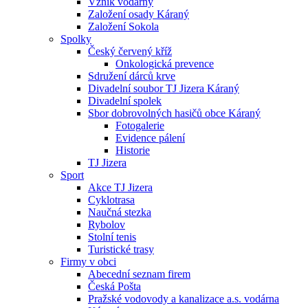
Vznik vodárny
Založení osady Káraný
Založení Sokola
Spolky
Český červený kříž
Onkologická prevence
Sdružení dárců krve
Divadelní soubor TJ Jizera Káraný
Divadelní spolek
Sbor dobrovolných hasičů obce Káraný
Fotogalerie
Evidence pálení
Historie
TJ Jizera
Sport
Akce TJ Jizera
Cyklotrasa
Naučná stezka
Rybolov
Stolní tenis
Turistické trasy
Firmy v obci
Abecední seznam firem
Česká Pošta
Pražské vodovody a kanalizace a.s. vodárna