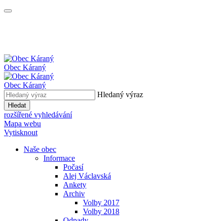
Obec
Káraný
Obec
Káraný
Hledaný výraz
Hledat
rozšířené vyhledávání
Mapa webu
Vytisknout
Naše obec
Informace
Počasí
Alej Václavská
Ankety
Archiv
Volby 2017
Volby 2018
Odpady