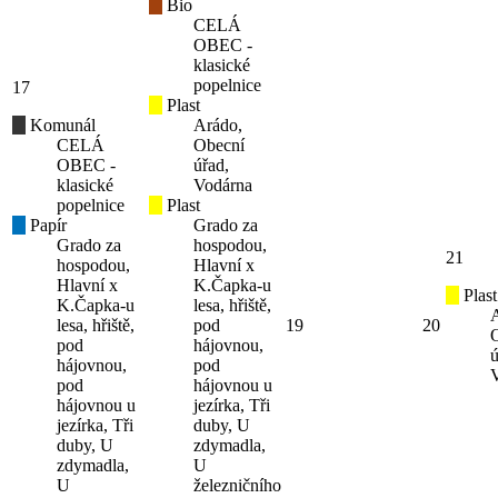
Bio
CELÁ
OBEC -
klasické
popelnice
17
Plast
Komunál
Arádo,
CELÁ
Obecní
OBEC -
úřad,
klasické
Vodárna
popelnice
Plast
Papír
Grado za
Grado za
hospodou,
21
hospodou,
Hlavní x
Hlavní x
K.Čapka-u
Plast
K.Čapka-u
lesa, hřiště,
lesa, hřiště,
pod
19
20
pod
hájovnou,
ú
hájovnou,
pod
pod
hájovnou u
hájovnou u
jezírka, Tři
jezírka, Tři
duby, U
duby, U
zdymadla,
zdymadla,
U
U
železničního