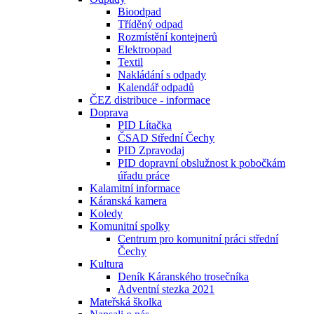
Bioodpad
Tříděný odpad
Rozmístění kontejnerů
Elektroopad
Textil
Nakládání s odpady
Kalendář odpadů
ČEZ distribuce - informace
Doprava
PID Lítačka
ČSAD Střední Čechy
PID Zpravodaj
PID dopravní obslužnost k pobočkám
úřadu práce
Kalamitní informace
Káranská kamera
Koledy
Komunitní spolky
Centrum pro komunitní práci střední
Čechy
Kultura
Deník Káranského trosečníka
Adventní stezka 2021
Mateřská školka