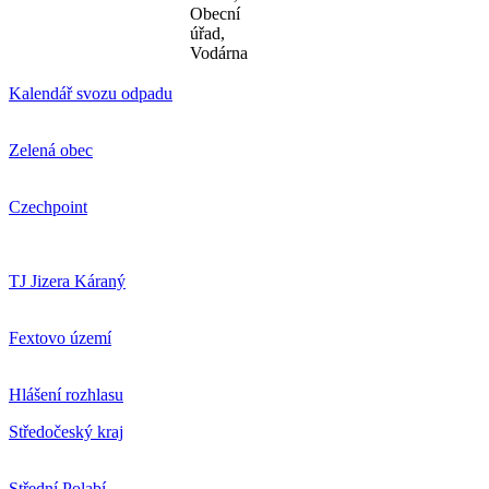
Obecní
úřad,
Vodárna
Kalendář svozu odpadu
Zelená obec
Czechpoint
TJ Jizera Káraný
Fextovo území
Hlášení rozhlasu
Středočeský kraj
Střední Polabí