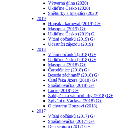
Výtvarná dílna (2020)
Ukliďme Česko (2020)
Sněhurky a trpajzlíci (2020)
2019
Hopsík - karneval (2019) G+
Masopust (2019) G+
Ukliďme Česko (2019) G+
Vítání občánků (2019) G+
Účastníci zájezdu (2019)
2018
Vítání občánků (2018) G+
Ukliďme česko (2018) G+
Masopust (2018) G+
Čarodějnice (2018) G+
Beseda záchranář (2018) G+
Čistá řeka Jizera (2018) G+
Strašidlovačka (2018) G+
Lucie (2018) G+
Zabijačka a vánoční trhy (2018) G+
Zpívání u Václava (2018) G+
O chytrém Honzovi (2018)
2017
Vítání občánků (2017) G+
Strašidlovačka (2017) G+
Den seniorů (2017) G+