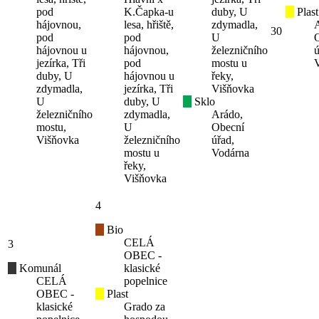
pod
K.Čapka-u
duby, U
Plast
hájovnou,
lesa, hřiště,
zdymadla,
30
pod
pod
U
hájovnou u
hájovnou,
železničního
ú
jezírka, Tři
pod
mostu u
duby, U
hájovnou u
řeky,
zdymadla,
jezírka, Tři
Višňovka
U
duby, U
Sklo
železničního
zdymadla,
Arádo,
mostu,
U
Obecní
Višňovka
železničního
úřad,
mostu u
Vodárna
řeky,
Višňovka
4
Bio
CELÁ
3
OBEC -
Komunál
klasické
CELÁ
popelnice
OBEC -
Plast
klasické
Grado za