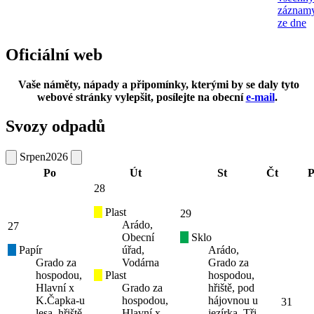
záznam
ze dne
Oficiální web
Vaše náměty, nápady a připomínky, kterými by se daly tyto
webové stránky vylepšit, posílejte na obecní
e-mail
.
Svozy odpadů
Srpen
2026
Po
Út
St
Čt
P
28
Plast
29
Arádo,
27
Obecní
Sklo
Papír
úřad,
Arádo,
Grado za
Vodárna
Grado za
hospodou,
Plast
hospodou,
Hlavní x
Grado za
hřiště, pod
K.Čapka-u
hospodou,
hájovnou u
31
lesa, hřiště,
Hlavní x
jezírka, Tři