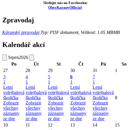
Sledujte nás na Facebooku:
ObecKaranyOfficial
Zpravodaj
Káranský zpravodaj
Typ: PDF dokument, Velikost: 1.05 MB
MB
Kalendář akcí
Srpen
2026
Po
Út
St
Čt
Pá
So
27
28
29
30
31
1
3
4
5
6
7
1
1
1
1
1
Letní
Letní
Letní
Letní
Letní
volejbalová
volejbalová
volejbalová
volejbalová
volejbalová
školička
školička
školička
školička
školička
8
Zobrazit
Zobrazit
Zobrazit
Zobrazit
Zobrazit
všechny
všechny
všechny
všechny
všechny
záznamy
záznamy
záznamy
záznamy
záznamy
ze dne
ze dne
ze dne
ze dne
ze dne
10
11
12
13
14
15