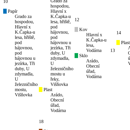
Grado za
10
hospodou,
Papír
Hlavní x
Grado za
K.Čapka-u
12
hospodou,
lesa, hřiště,
Hlavní x
pod
Kov
K.Čapka-u
hájovnou,
14
Hlavní x
lesa, hřiště,
pod
K.Čapka-u
pod
hájovnou u
Plast
lesa,
hájovnou,
jezírka, Tři
Vodárna
13
pod
duby, U
Sklo
hájovnou u
zdymadla,
ú
Arádo,
jezírka, Tři
U
Obecní
duby, U
železničního
úřad,
zdymadla,
mostu u
Vodárna
U
řeky,
železničního
Višňovka
mostu,
Plast
Višňovka
Arádo,
Obecní
úřad,
Vodárna
18