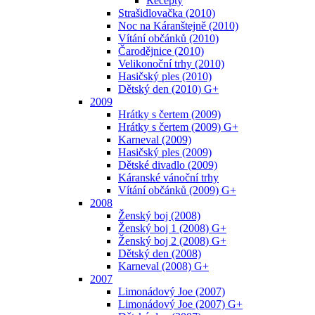
Recepty
Strašidlovačka (2010)
Noc na Káranštejně (2010)
Vítání občánků (2010)
Čarodějnice (2010)
Velikonoční trhy (2010)
Hasičský ples (2010)
Dětský den (2010) G+
2009
Hrátky s čertem (2009)
Hrátky s čertem (2009) G+
Karneval (2009)
Hasičský ples (2009)
Dětské divadlo (2009)
Káranské vánoční trhy
Vítání občánků (2009) G+
2008
Ženský boj (2008)
Ženský boj 1 (2008) G+
Ženský boj 2 (2008) G+
Dětský den (2008)
Karneval (2008) G+
2007
Limonádový Joe (2007)
Limonádový Joe (2007) G+