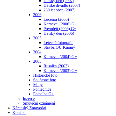
Dětský den (2007)
Dětské divadlo (2007)
230 let obce (2007)
2006
Lucerna (2006)
Karneval (2006) G+
Povodeň (2006) G+
Dětský den (2006)
2005
Letecké fotografie
Stavba OÚ Káraný
2004
Karneval (2004) G+
2003
Rusalka (2003)
Karneval (2003) G+
Historické foto
Současné foto
Mapy
Pohlednice
Fotoalba G+
Inzerce
Smuteční oznámení
Káranský Zpravodaj
Kontakt