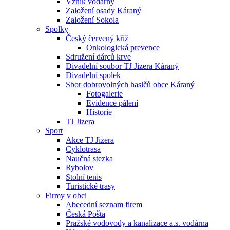
Vznik vodárny
Založení osady Káraný
Založení Sokola
Spolky
Český červený kříž
Onkologická prevence
Sdružení dárců krve
Divadelní soubor TJ Jizera Káraný
Divadelní spolek
Sbor dobrovolných hasičů obce Káraný
Fotogalerie
Evidence pálení
Historie
TJ Jizera
Sport
Akce TJ Jizera
Cyklotrasa
Naučná stezka
Rybolov
Stolní tenis
Turistické trasy
Firmy v obci
Abecední seznam firem
Česká Pošta
Pražské vodovody a kanalizace a.s. vodárna