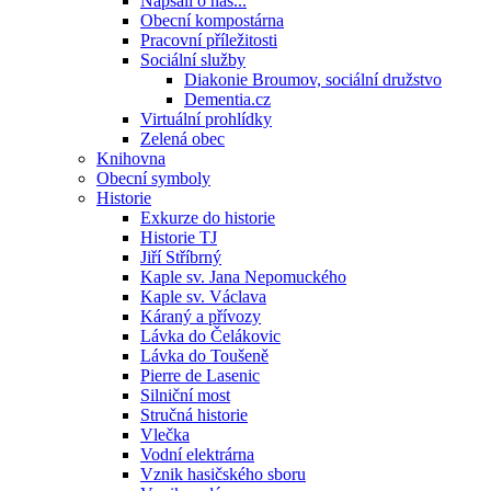
Napsali o nás...
Obecní kompostárna
Pracovní příležitosti
Sociální služby
Diakonie Broumov, sociální družstvo
Dementia.cz
Virtuální prohlídky
Zelená obec
Knihovna
Obecní symboly
Historie
Exkurze do historie
Historie TJ
Jiří Stříbrný
Kaple sv. Jana Nepomuckého
Kaple sv. Václava
Káraný a přívozy
Lávka do Čelákovic
Lávka do Toušeně
Pierre de Lasenic
Silniční most
Stručná historie
Vlečka
Vodní elektrárna
Vznik hasičského sboru