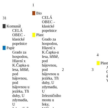
1
Bio
CELÁ
31
OBEC -
Komunál
klasické
CELÁ
popelnice
OBEC -
Plast
klasické
Grado za
popelnice
hospodou,
Papír
Hlavní x
Grado za
K.Čapka-u
4
hospodou,
lesa, hřiště,
Hlavní x
pod
Plast
K.Čapka-u
hájovnou,
lesa, hřiště,
pod
2
3
pod
hájovnou u
ú
hájovnou,
jezírka, Tři
pod
duby, U
hájovnou u
zdymadla,
jezírka, Tři
U
duby, U
železničního
zdymadla,
mostu u
U
řeky,