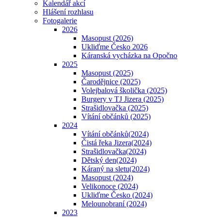
Kalendář akcí
Hlášení rozhlasu
Fotogalerie
2026
Masopust (2026)
Ukliďme Česko 2026
Káranská vycházka na Opočno
2025
Masopust (2025)
Čarodějnice (2025)
Volejbalová školička (2025)
Burgery v TJ Jizera (2025)
Strašidlovačka (2025)
Vítání občánků (2025)
2024
Vítání občánků(2024)
Čistá řeka Jizera(2024)
Strašidlovačka(2024)
Dětský den(2024)
Káraný na sletu(2024)
Masopust (2024)
Velikonoce (2024)
Ukliďme Česko (2024)
Melounobraní (2024)
2023