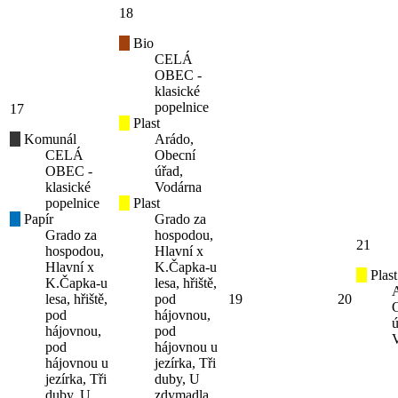
18
Bio
CELÁ
OBEC -
klasické
popelnice
17
Plast
Komunál
Arádo,
CELÁ
Obecní
OBEC -
úřad,
klasické
Vodárna
popelnice
Plast
Papír
Grado za
Grado za
hospodou,
21
hospodou,
Hlavní x
Hlavní x
K.Čapka-u
Plast
K.Čapka-u
lesa, hřiště,
lesa, hřiště,
pod
19
20
pod
hájovnou,
ú
hájovnou,
pod
pod
hájovnou u
hájovnou u
jezírka, Tři
jezírka, Tři
duby, U
duby, U
zdymadla,