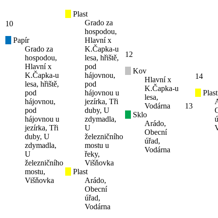
Plast
Grado za
10
hospodou,
Papír
Hlavní x
Grado za
K.Čapka-u
12
hospodou,
lesa, hřiště,
Hlavní x
pod
Kov
K.Čapka-u
hájovnou,
14
Hlavní x
lesa, hřiště,
pod
K.Čapka-u
pod
hájovnou u
Plast
lesa,
hájovnou,
jezírka, Tři
Vodárna
13
pod
duby, U
Sklo
hájovnou u
zdymadla,
ú
Arádo,
jezírka, Tři
U
Obecní
duby, U
železničního
úřad,
zdymadla,
mostu u
Vodárna
U
řeky,
železničního
Višňovka
mostu,
Plast
Višňovka
Arádo,
Obecní
úřad,
Vodárna