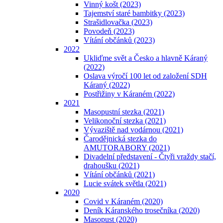
Vinný košt (2023)
Tajemství staré bambitky (2023)
Strašidlovačka (2023)
Povodeň (2023)
Vítání občánků (2023)
2022
Ukliďme svět a Česko a hlavně Káraný
(2022)
Oslava výročí 100 let od založení SDH
Káraný (2022)
Postřižiny v Káraném (2022)
2021
Masopustní stezka (2021)
Velikonoční stezka (2021)
Vývaziště nad vodárnou (2021)
Čarodějnická stezka do
AMUTORABORY (2021)
Divadelní představení - Čtyři vraždy stačí,
drahoušku (2021)
Vítání občánků (2021)
Lucie svátek světla (2021)
2020
Covid v Káraném (2020)
Deník Káranského trosečníka (2020)
Masopust (2020)