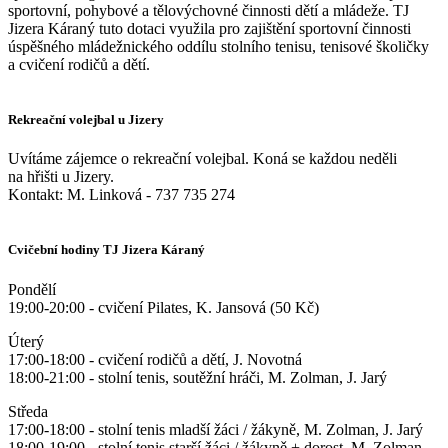
sportovní, pohybové a tělovýchovné činnosti dětí a mládeže. TJ
Jizera Káraný tuto dotaci využila pro zajištění sportovní činnosti
úspěšného mládežnického oddílu stolního tenisu, tenisové školičky
a cvičení rodičů a dětí.
Rekreační volejbal u Jizery
Uvítáme zájemce o rekreační volejbal. Koná se každou neděli
na hřišti u Jizery.
Kontakt: M. Linková - 737 735 274
Cvičební hodiny TJ Jizera Káraný
Pondělí
19:00-20:00 - cvičení Pilates, K. Jansová (50 Kč)
Úterý
17:00-18:00 - cvičení rodičů a dětí, J. Novotná
18:00-21:00 - stolní tenis, soutěžní hráči, M. Zolman, J. Jarý
Středa
17:00-18:00 - stolní tenis mladší žáci / žákyně, M. Zolman, J. Jarý
18:00-19:00 - stolní tenis starší žáci / žákyně + dorost, M. Zolman,