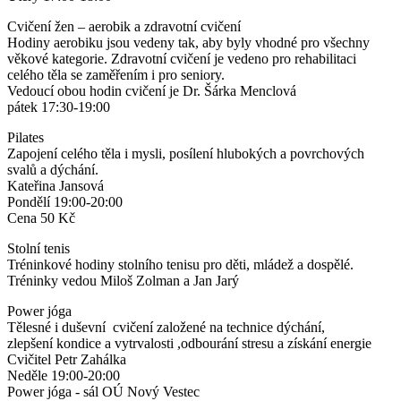
Cvičení žen – aerobik a zdravotní cvičení
Hodiny aerobiku jsou vedeny tak, aby byly vhodné pro všechny
věkové kategorie. Zdravotní cvičení je vedeno pro rehabilitaci
celého těla se zaměřením i pro seniory.
Vedoucí obou hodin cvičení je Dr. Šárka Menclová
pátek 17:30-19:00
Pilates
Zapojení celého těla i mysli, posílení hlubokých a povrchových
svalů a dýchání.
Kateřina Jansová
Pondělí 19:00-20:00
Cena 50 Kč
Stolní tenis
Tréninkové hodiny stolního tenisu pro děti, mládež a dospělé.
Tréninky vedou Miloš Zolman a Jan Jarý
Power jóga
Tělesné i duševní cvičení založené na technice dýchání,
zlepšení kondice a vytrvalosti ,odbourání stresu a získání energie
Cvičitel Petr Zahálka
Neděle 19:00-20:00
Power jóga - sál OÚ Nový Vestec