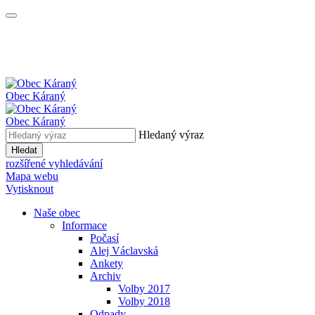
Obec
Káraný
Obec
Káraný
Hledaný výraz
Hledat
rozšířené vyhledávání
Mapa webu
Vytisknout
Naše obec
Informace
Počasí
Alej Václavská
Ankety
Archiv
Volby 2017
Volby 2018
Odpady