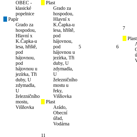
OBEC -
Plast
klasické
Grado za
popelnice
hospodou,
Papír
Hlavní x
Grado za
K.Čapka-u
7
hospodou,
lesa, hřiště,
Hlavní x
pod
Plast
K.Čapka-u
hájovnou,
lesa, hřiště,
pod
5
6
pod
hájovnou u
ú
hájovnou,
jezírka, Tři
pod
duby, U
hájovnou u
zdymadla,
jezírka, Tři
U
duby, U
železničního
zdymadla,
mostu u
U
řeky,
železničního
Višňovka
mostu,
Plast
Višňovka
Arádo,
Obecní
úřad,
Vodárna
11