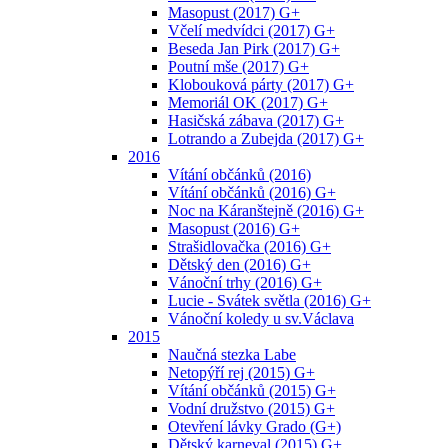
Masopust (2017) G+
Včelí medvídci (2017) G+
Beseda Jan Pirk (2017) G+
Poutní mše (2017) G+
Klobouková párty (2017) G+
Memoriál OK (2017) G+
Hasičská zábava (2017) G+
Lotrando a Zubejda (2017) G+
2016
Vítání občánků (2016)
Vítání občánků (2016) G+
Noc na Káranštejně (2016) G+
Masopust (2016) G+
Strašidlovačka (2016) G+
Dětský den (2016) G+
Vánoční trhy (2016) G+
Lucie - Svátek světla (2016) G+
Vánoční koledy u sv.Václava
2015
Naučná stezka Labe
Netopýří rej (2015) G+
Vítání občánků (2015) G+
Vodní družstvo (2015) G+
Otevření lávky Grado (G+)
Dětský karneval (2015) G+