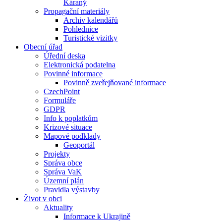
Káraný
Propagační materiály
Archiv kalendářů
Pohlednice
Turistické vizitky
Obecní úřad
Úřední deska
Elektronická podatelna
Povinné informace
Povinně zveřejňované informace
CzechPoint
Formuláře
GDPR
Info k poplatkům
Krizové situace
Mapové podklady
Geoportál
Projekty
Správa obce
Správa VaK
Územní plán
Pravidla výstavby
Život v obci
Aktuality
Informace k Ukrajině