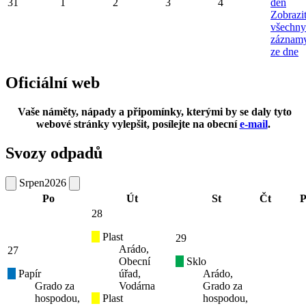
31
1
2
3
4
den
Zobrazi
všechny
záznam
ze dne
Oficiální web
Vaše náměty, nápady a připomínky, kterými by se daly tyto
webové stránky vylepšit, posílejte na obecní
e-mail
.
Svozy odpadů
Srpen
2026
Po
Út
St
Čt
P
28
Plast
29
Arádo,
27
Obecní
Sklo
Papír
úřad,
Arádo,
Grado za
Vodárna
Grado za
hospodou,
Plast
hospodou,