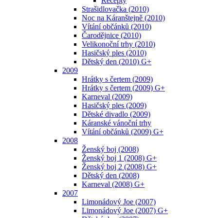
Recepty
Strašidlovačka (2010)
Noc na Káranštejně (2010)
Vítání občánků (2010)
Čarodějnice (2010)
Velikonoční trhy (2010)
Hasičský ples (2010)
Dětský den (2010) G+
2009
Hrátky s čertem (2009)
Hrátky s čertem (2009) G+
Karneval (2009)
Hasičský ples (2009)
Dětské divadlo (2009)
Káranské vánoční trhy
Vítání občánků (2009) G+
2008
Ženský boj (2008)
Ženský boj 1 (2008) G+
Ženský boj 2 (2008) G+
Dětský den (2008)
Karneval (2008) G+
2007
Limonádový Joe (2007)
Limonádový Joe (2007) G+