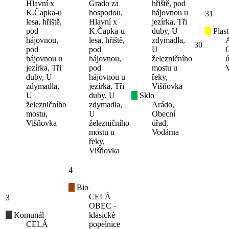
Hlavní x
Grado za
hřiště, pod
K.Čapka-u
hospodou,
hájovnou u
31
lesa, hřiště,
Hlavní x
jezírka, Tři
pod
K.Čapka-u
duby, U
Plast
hájovnou,
lesa, hřiště,
zdymadla,
30
pod
pod
U
hájovnou u
hájovnou,
železničního
ú
jezírka, Tři
pod
mostu u
duby, U
hájovnou u
řeky,
zdymadla,
jezírka, Tři
Višňovka
U
duby, U
Sklo
železničního
zdymadla,
Arádo,
mostu,
U
Obecní
Višňovka
železničního
úřad,
mostu u
Vodárna
řeky,
Višňovka
4
Bio
CELÁ
3
OBEC -
Komunál
klasické
CELÁ
popelnice