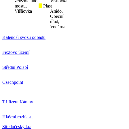
železničního
Višňovka
mostu,
Plast
Višňovka
Arádo,
Obecní
úřad,
Vodárna
Kalendář svozu odpadu
Fextovo území
Střední Polabí
Czechpoint
TJ Jizera Káraný
Hlášení rozhlasu
Středočeský kraj