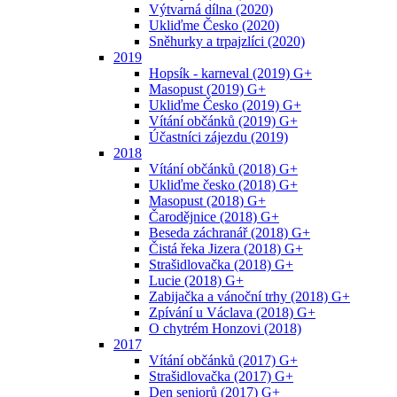
Výtvarná dílna (2020)
Ukliďme Česko (2020)
Sněhurky a trpajzlíci (2020)
2019
Hopsík - karneval (2019) G+
Masopust (2019) G+
Ukliďme Česko (2019) G+
Vítání občánků (2019) G+
Účastníci zájezdu (2019)
2018
Vítání občánků (2018) G+
Ukliďme česko (2018) G+
Masopust (2018) G+
Čarodějnice (2018) G+
Beseda záchranář (2018) G+
Čistá řeka Jizera (2018) G+
Strašidlovačka (2018) G+
Lucie (2018) G+
Zabijačka a vánoční trhy (2018) G+
Zpívání u Václava (2018) G+
O chytrém Honzovi (2018)
2017
Vítání občánků (2017) G+
Strašidlovačka (2017) G+
Den seniorů (2017) G+