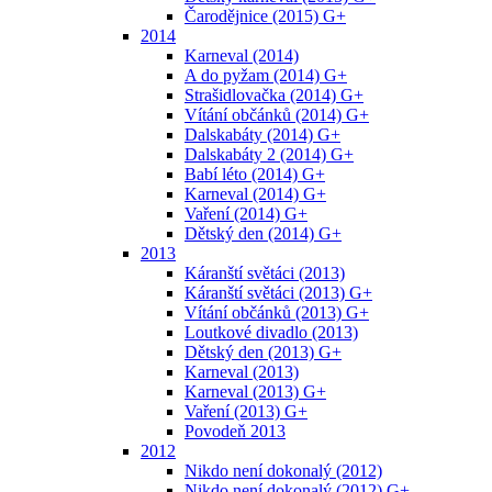
Čarodějnice (2015) G+
2014
Karneval (2014)
A do pyžam (2014) G+
Strašidlovačka (2014) G+
Vítání občánků (2014) G+
Dalskabáty (2014) G+
Dalskabáty 2 (2014) G+
Babí léto (2014) G+
Karneval (2014) G+
Vaření (2014) G+
Dětský den (2014) G+
2013
Káranští světáci (2013)
Káranští světáci (2013) G+
Vítání občánků (2013) G+
Loutkové divadlo (2013)
Dětský den (2013) G+
Karneval (2013)
Karneval (2013) G+
Vaření (2013) G+
Povodeň 2013
2012
Nikdo není dokonalý (2012)
Nikdo není dokonalý (2012) G+