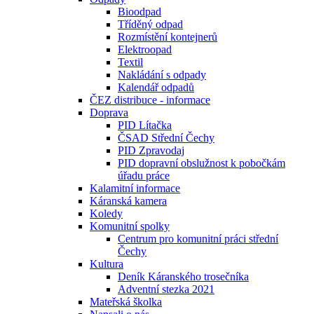
Bioodpad
Tříděný odpad
Rozmístění kontejnerů
Elektroopad
Textil
Nakládání s odpady
Kalendář odpadů
ČEZ distribuce - informace
Doprava
PID Lítačka
ČSAD Střední Čechy
PID Zpravodaj
PID dopravní obslužnost k pobočkám
úřadu práce
Kalamitní informace
Káranská kamera
Koledy
Komunitní spolky
Centrum pro komunitní práci střední
Čechy
Kultura
Deník Káranského trosečníka
Adventní stezka 2021
Mateřská školka