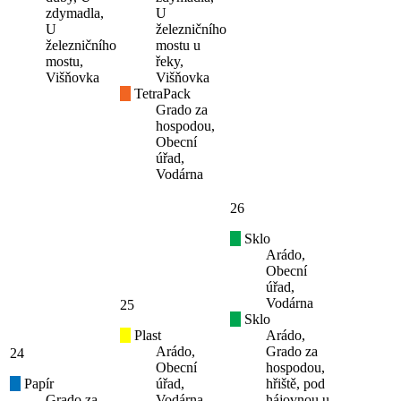
zdymadla,
U
U
železničního
železničního
mostu u
mostu,
řeky,
Višňovka
Višňovka
TetraPack
Grado za
hospodou,
Obecní
úřad,
Vodárna
26
Sklo
Arádo,
Obecní
úřad,
Vodárna
25
Sklo
Plast
Arádo,
Arádo,
Grado za
24
Obecní
hospodou,
Papír
úřad,
hřiště, pod
Grado za
Vodárna
hájovnou u