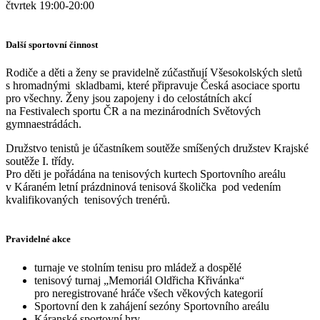
čtvrtek 19:00-20:00
Další sportovní činnost
Rodiče a děti a ženy se pravidelně zúčastňují Všesokolských sletů
s hromadnými skladbami, které připravuje Česká asociace sportu
pro všechny. Ženy jsou zapojeny i do celostátních akcí
na Festivalech sportu ČR a na mezinárodních Světových
gymnaestrádách.
Družstvo tenistů je účastníkem soutěže smíšených družstev Krajské
soutěže I. třídy.
Pro děti je pořádána na tenisových kurtech Sportovního areálu
v Káraném letní prázdninová tenisová školička pod vedením
kvalifikovaných tenisových trenérů.
Pravidelné akce
turnaje ve stolním tenisu pro mládež a dospělé
tenisový turnaj „Memoriál Oldřicha Křivánka“
pro neregistrované hráče všech věkových kategorií
Sportovní den k zahájení sezóny Sportovního areálu
Káranské sportovní hry