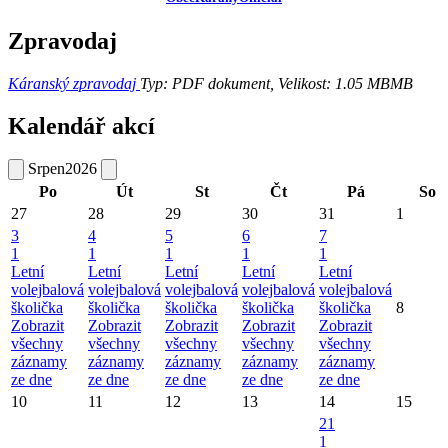
Zpravodaj
Káranský zpravodaj
Typ: PDF dokument, Velikost: 1.05 MB
MB
Kalendář akcí
Srpen
2026
Po
Út
St
Čt
Pá
So
27
28
29
30
31
1
3
4
5
6
7
1
1
1
1
1
Letní
Letní
Letní
Letní
Letní
volejbalová
volejbalová
volejbalová
volejbalová
volejbalová
školička
školička
školička
školička
školička
8
Zobrazit
Zobrazit
Zobrazit
Zobrazit
Zobrazit
všechny
všechny
všechny
všechny
všechny
záznamy
záznamy
záznamy
záznamy
záznamy
ze dne
ze dne
ze dne
ze dne
ze dne
10
11
12
13
14
15
21
1