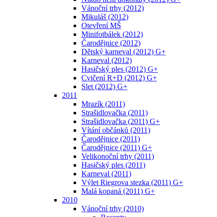
Vánoční trhy (2012)
Mikuláš (2012)
Otevření MŠ
Minifotbálek (2012)
Čarodějnice (2012)
Dětský karneval (2012) G+
Karneval (2012)
Hasičský ples (2012) G+
Cvičení R+D (2012) G+
Slet (2012) G+
2011
Mrazík (2011)
Strašidlovačka (2011)
Strašidlovačka (2011) G+
Vítání občánků (2011)
Čarodějnice (2011)
Čarodějnice (2011) G+
Velikonoční trhy (2011)
Hasičský ples (2011)
Karneval (2011)
Výlet Riegrova stezka (2011) G+
Malá kopaná (2011) G+
2010
Vánoční trhy (2010)