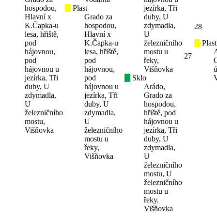
hospodou,
Plast
jezírka, Tři
Hlavní x
Grado za
duby, U
K.Čapka-u
hospodou,
zdymadla,
28
lesa, hřiště,
Hlavní x
U
pod
K.Čapka-u
železničního
Plast
hájovnou,
lesa, hřiště,
mostu u
27
pod
pod
řeky,
hájovnou u
hájovnou,
Višňovka
ú
jezírka, Tři
pod
Sklo
duby, U
hájovnou u
Arádo,
zdymadla,
jezírka, Tři
Grado za
U
duby, U
hospodou,
železničního
zdymadla,
hřiště, pod
mostu,
U
hájovnou u
Višňovka
železničního
jezírka, Tři
mostu u
duby, U
řeky,
zdymadla,
Višňovka
U
železničního
mostu, U
železničního
mostu u
řeky,
Višňovka