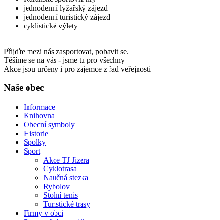
jednodenní lyžařský zájezd
jednodenní turistický zájezd
cyklistické výlety
Přijďte mezi nás zasportovat, pobavit se.
Těšíme se na vás - jsme tu pro všechny
Akce jsou určeny i pro zájemce z řad veřejnosti
Naše obec
Informace
Knihovna
Obecní symboly
Historie
Spolky
Sport
Akce TJ Jizera
Cyklotrasa
Naučná stezka
Rybolov
Stolní tenis
Turistické trasy
Firmy v obci