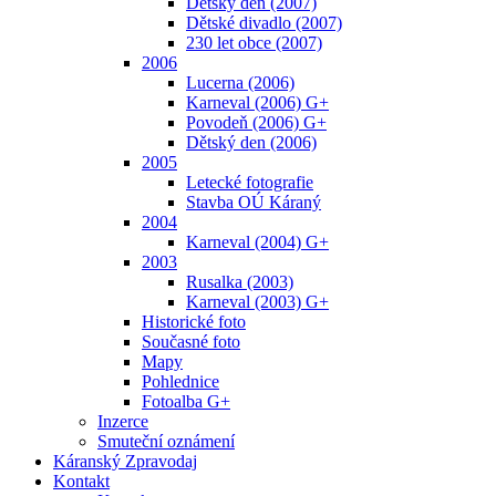
Dětský den (2007)
Dětské divadlo (2007)
230 let obce (2007)
2006
Lucerna (2006)
Karneval (2006) G+
Povodeň (2006) G+
Dětský den (2006)
2005
Letecké fotografie
Stavba OÚ Káraný
2004
Karneval (2004) G+
2003
Rusalka (2003)
Karneval (2003) G+
Historické foto
Současné foto
Mapy
Pohlednice
Fotoalba G+
Inzerce
Smuteční oznámení
Káranský Zpravodaj
Kontakt