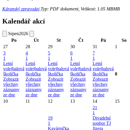
Káranský zpravodaj
Typ: PDF dokument, Velikost: 1.05 MB
MB
Kalendář akcí
Srpen
2026
Po
Út
St
Čt
Pá
So
27
28
29
30
31
1
3
4
5
6
7
1
1
1
1
1
Letní
Letní
Letní
Letní
Letní
volejbalová
volejbalová
volejbalová
volejbalová
volejbalová
školička
školička
školička
školička
školička
8
Zobrazit
Zobrazit
Zobrazit
Zobrazit
Zobrazit
všechny
všechny
všechny
všechny
všechny
záznamy
záznamy
záznamy
záznamy
záznamy
ze dne
ze dne
ze dne
ze dne
ze dne
10
11
12
13
14
15
21
1
19
Divadelní
1
soubor TJ
Kavárnička
Jizera