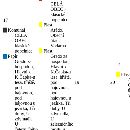
CELÁ
OBEC -
klasické
popelnice
17
Plast
Komunál
Arádo,
CELÁ
Obecní
OBEC -
úřad,
klasické
Vodárna
popelnice
Plast
Papír
Grado za
Grado za
hospodou,
21
hospodou,
Hlavní x
Hlavní x
K.Čapka-u
Plast
K.Čapka-u
lesa, hřiště,
lesa, hřiště,
pod
19
20
pod
hájovnou,
ú
hájovnou,
pod
pod
hájovnou u
hájovnou u
jezírka, Tři
jezírka, Tři
duby, U
duby, U
zdymadla,
zdymadla,
U
U
železničního
železničního
mostu u