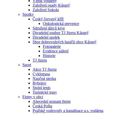
Vznik vodárny
Založení osady Káraný
Založení Sokola
Spolky
Český červený kříž
Onkologická prevence
Sdružení dárců krve
Divadelní soubor TJ Jizera Káraný
Divadelní spolek
Sbor dobrovolných hasičů obce Káraný
Fotogalerie
Evidence pálení
Historie
TJ Jizera
Sport
Akce TJ Jizera
Cyklotrasa
Naučná stezka
Rybolov
Stolní tenis
Turistické trasy
Firmy v obci
Abecední seznam firem
Česká Pošta
Pražské vodovody a kanalizace a.s. vodárna