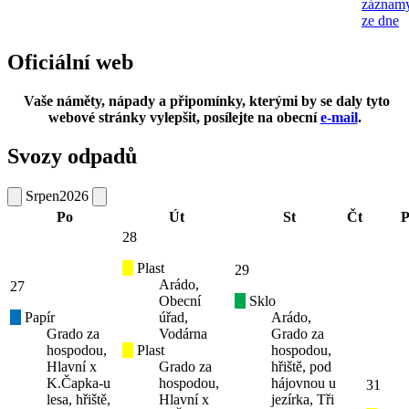
záznam
ze dne
Oficiální web
Vaše náměty, nápady a připomínky, kterými by se daly tyto
webové stránky vylepšit, posílejte na obecní
e-mail
.
Svozy odpadů
Srpen
2026
Po
Út
St
Čt
P
28
Plast
29
Arádo,
27
Obecní
Sklo
Papír
úřad,
Arádo,
Grado za
Vodárna
Grado za
hospodou,
Plast
hospodou,
Hlavní x
Grado za
hřiště, pod
K.Čapka-u
hospodou,
hájovnou u
31
lesa, hřiště,
Hlavní x
jezírka, Tři