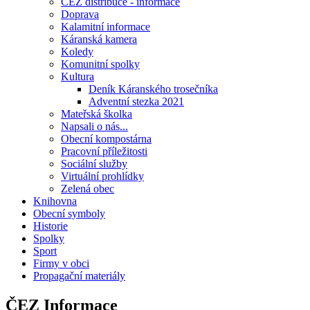
ČEZ distribuce - informace
Doprava
Kalamitní informace
Káranská kamera
Koledy
Komunitní spolky
Kultura
Deník Káranského trosečníka
Adventní stezka 2021
Mateřská školka
Napsali o nás...
Obecní kompostárna
Pracovní příležitosti
Sociální služby
Virtuální prohlídky
Zelená obec
Knihovna
Obecní symboly
Historie
Spolky
Sport
Firmy v obci
Propagační materiály
ČEZ Informace