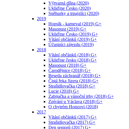
Výtvarná dílna (2020)
Ukliďme Česko (2020)
Sněhurky a trpajzlíci (2020)
2019
Hopsík - karneval (2019) G+
Masopust (2019) G+
Ukliďme Česko (2019) G+
Vítání občánků (2019) G+
Účastníci zájezdu (2019)
2018
Vítání občánků (2018) G+
Ukliďme česko (2018) G+
Masopust (2018) G+
Čarodějnice (2018) G+
Beseda záchranář (2018) G+
Čistá řeka Jizera (2018) G+
Strašidlovačka (2018) G+
Lucie (2018) G+
Zabijačka a vánoční trhy (2018) G+
Zpívání u Václava (2018) G+
O chytrém Honzovi (2018)
2017
Vítání občánků (2017) G+
Strašidlovačka (2017) G+
Den seniorů (2017) G+