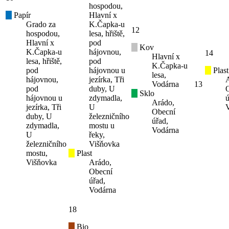
hospodou,
Papír
Hlavní x
Grado za
K.Čapka-u
12
hospodou,
lesa, hřiště,
Hlavní x
pod
Kov
K.Čapka-u
hájovnou,
14
Hlavní x
lesa, hřiště,
pod
K.Čapka-u
pod
hájovnou u
Plast
lesa,
hájovnou,
jezírka, Tři
Vodárna
13
pod
duby, U
Sklo
hájovnou u
zdymadla,
ú
Arádo,
jezírka, Tři
U
Obecní
duby, U
železničního
úřad,
zdymadla,
mostu u
Vodárna
U
řeky,
železničního
Višňovka
mostu,
Plast
Višňovka
Arádo,
Obecní
úřad,
Vodárna
18
Bio