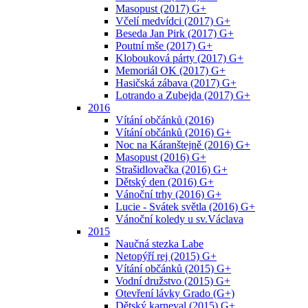
Masopust (2017) G+
Včelí medvídci (2017) G+
Beseda Jan Pirk (2017) G+
Poutní mše (2017) G+
Klobouková párty (2017) G+
Memoriál OK (2017) G+
Hasičská zábava (2017) G+
Lotrando a Zubejda (2017) G+
2016
Vítání občánků (2016)
Vítání občánků (2016) G+
Noc na Káranštejně (2016) G+
Masopust (2016) G+
Strašidlovačka (2016) G+
Dětský den (2016) G+
Vánoční trhy (2016) G+
Lucie - Svátek světla (2016) G+
Vánoční koledy u sv.Václava
2015
Naučná stezka Labe
Netopýří rej (2015) G+
Vítání občánků (2015) G+
Vodní družstvo (2015) G+
Otevření lávky Grado (G+)
Dětský karneval (2015) G+