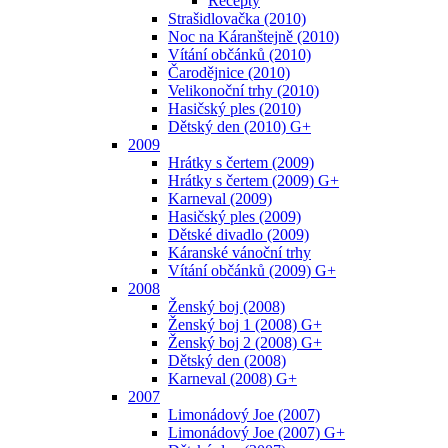
Recepty
Strašidlovačka (2010)
Noc na Káranštejně (2010)
Vítání občánků (2010)
Čarodějnice (2010)
Velikonoční trhy (2010)
Hasičský ples (2010)
Dětský den (2010) G+
2009
Hrátky s čertem (2009)
Hrátky s čertem (2009) G+
Karneval (2009)
Hasičský ples (2009)
Dětské divadlo (2009)
Káranské vánoční trhy
Vítání občánků (2009) G+
2008
Ženský boj (2008)
Ženský boj 1 (2008) G+
Ženský boj 2 (2008) G+
Dětský den (2008)
Karneval (2008) G+
2007
Limonádový Joe (2007)
Limonádový Joe (2007) G+