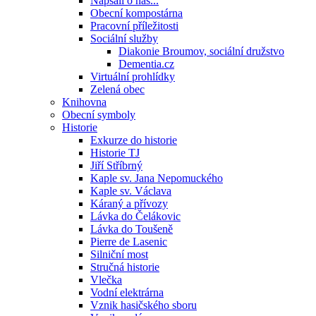
Napsali o nás...
Obecní kompostárna
Pracovní příležitosti
Sociální služby
Diakonie Broumov, sociální družstvo
Dementia.cz
Virtuální prohlídky
Zelená obec
Knihovna
Obecní symboly
Historie
Exkurze do historie
Historie TJ
Jiří Stříbrný
Kaple sv. Jana Nepomuckého
Kaple sv. Václava
Káraný a přívozy
Lávka do Čelákovic
Lávka do Toušeně
Pierre de Lasenic
Silniční most
Stručná historie
Vlečka
Vodní elektrárna
Vznik hasičského sboru