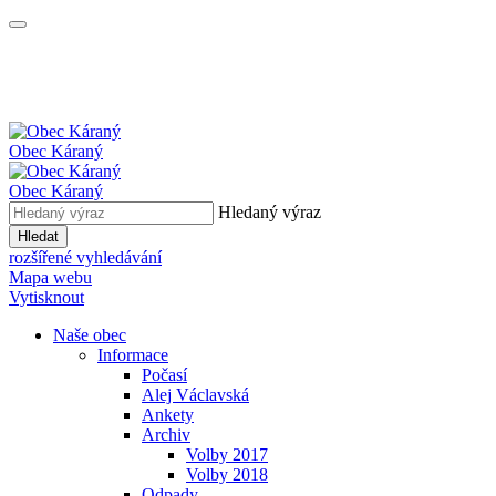
Obec
Káraný
Obec
Káraný
Hledaný výraz
Hledat
rozšířené vyhledávání
Mapa webu
Vytisknout
Naše obec
Informace
Počasí
Alej Václavská
Ankety
Archiv
Volby 2017
Volby 2018
Odpady