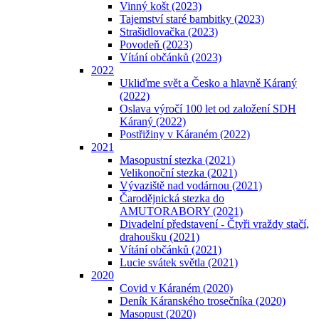
Vinný košt (2023)
Tajemství staré bambitky (2023)
Strašidlovačka (2023)
Povodeň (2023)
Vítání občánků (2023)
2022
Ukliďme svět a Česko a hlavně Káraný
(2022)
Oslava výročí 100 let od založení SDH
Káraný (2022)
Postřižiny v Káraném (2022)
2021
Masopustní stezka (2021)
Velikonoční stezka (2021)
Vývaziště nad vodárnou (2021)
Čarodějnická stezka do
AMUTORABORY (2021)
Divadelní představení - Čtyři vraždy stačí,
drahoušku (2021)
Vítání občánků (2021)
Lucie svátek světla (2021)
2020
Covid v Káraném (2020)
Deník Káranského trosečníka (2020)
Masopust (2020)