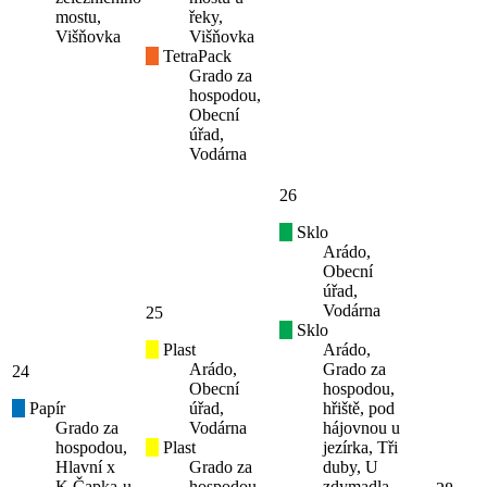
mostu,
řeky,
Višňovka
Višňovka
TetraPack
Grado za
hospodou,
Obecní
úřad,
Vodárna
26
Sklo
Arádo,
Obecní
úřad,
Vodárna
25
Sklo
Plast
Arádo,
Arádo,
Grado za
24
Obecní
hospodou,
Papír
úřad,
hřiště, pod
Grado za
Vodárna
hájovnou u
hospodou,
Plast
jezírka, Tři
Hlavní x
Grado za
duby, U
K.Čapka-u
hospodou,
zdymadla,