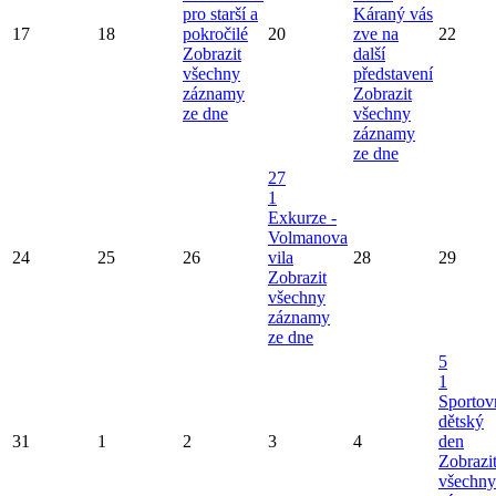
pro starší a
Káraný vás
17
18
pokročilé
20
zve na
22
Zobrazit
další
všechny
představení
záznamy
Zobrazit
ze dne
všechny
záznamy
ze dne
27
1
Exkurze -
Volmanova
24
25
26
vila
28
29
Zobrazit
všechny
záznamy
ze dne
5
1
Sportov
dětský
31
1
2
3
4
den
Zobrazi
všechny