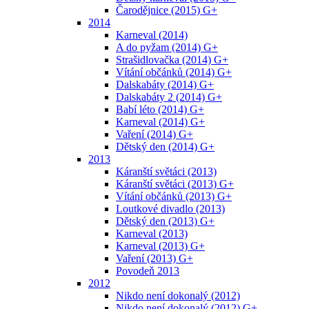
Čarodějnice (2015) G+
2014
Karneval (2014)
A do pyžam (2014) G+
Strašidlovačka (2014) G+
Vítání občánků (2014) G+
Dalskabáty (2014) G+
Dalskabáty 2 (2014) G+
Babí léto (2014) G+
Karneval (2014) G+
Vaření (2014) G+
Dětský den (2014) G+
2013
Káranští světáci (2013)
Káranští světáci (2013) G+
Vítání občánků (2013) G+
Loutkové divadlo (2013)
Dětský den (2013) G+
Karneval (2013)
Karneval (2013) G+
Vaření (2013) G+
Povodeň 2013
2012
Nikdo není dokonalý (2012)
Nikdo není dokonalý (2012) G+