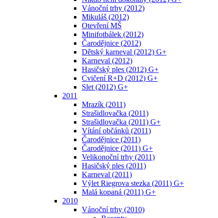
Vánoční trhy (2012)
Mikuláš (2012)
Otevření MŠ
Minifotbálek (2012)
Čarodějnice (2012)
Dětský karneval (2012) G+
Karneval (2012)
Hasičský ples (2012) G+
Cvičení R+D (2012) G+
Slet (2012) G+
2011
Mrazík (2011)
Strašidlovačka (2011)
Strašidlovačka (2011) G+
Vítání občánků (2011)
Čarodějnice (2011)
Čarodějnice (2011) G+
Velikonoční trhy (2011)
Hasičský ples (2011)
Karneval (2011)
Výlet Riegrova stezka (2011) G+
Malá kopaná (2011) G+
2010
Vánoční trhy (2010)