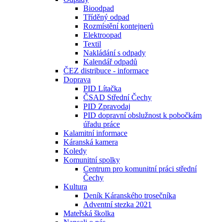
Bioodpad
Tříděný odpad
Rozmístění kontejnerů
Elektroopad
Textil
Nakládání s odpady
Kalendář odpadů
ČEZ distribuce - informace
Doprava
PID Lítačka
ČSAD Střední Čechy
PID Zpravodaj
PID dopravní obslužnost k pobočkám
úřadu práce
Kalamitní informace
Káranská kamera
Koledy
Komunitní spolky
Centrum pro komunitní práci střední
Čechy
Kultura
Deník Káranského trosečníka
Adventní stezka 2021
Mateřská školka