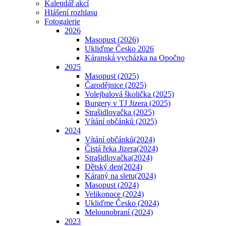
Kalendář akcí
Hlášení rozhlasu
Fotogalerie
2026
Masopust (2026)
Ukliďme Česko 2026
Káranská vycházka na Opočno
2025
Masopust (2025)
Čarodějnice (2025)
Volejbalová školička (2025)
Burgery v TJ Jizera (2025)
Strašidlovačka (2025)
Vítání občánků (2025)
2024
Vítání občánků(2024)
Čistá řeka Jizera(2024)
Strašidlovačka(2024)
Dětský den(2024)
Káraný na sletu(2024)
Masopust (2024)
Velikonoce (2024)
Ukliďme Česko (2024)
Melounobraní (2024)
2023