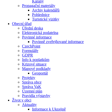
Káraný
Propagační materiály
Archiv kalendářů
Pohlednice
Turistické vizitky
Obecní úřad
Úřední deska
Elektronická podatelna
Povinné informace
Povinně zveřejňované informace
CzechPoint
Formuláře
GDPR
Info k poplatkům
Krizové situace
Mapové podklady
Geoportál
Projekty
Správa obce
Správa VaK
Územní plán
Pravidla výstavby
Život v obci
Aktuality
Informace k Ukrajině