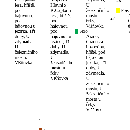
28
lesa, hřiště,
Hlavní x
U
pod
K.Čapka-u
železničního
Plast
hájovnou,
lesa, hřiště,
mostu u
27
pod
pod
řeky,
hájovnou u
hájovnou,
Višňovka
ú
jezírka, Tři
pod
Sklo
duby, U
hájovnou u
Arádo,
zdymadla,
jezírka, Tři
Grado za
U
duby, U
hospodou,
železničního
zdymadla,
hřiště, pod
mostu,
U
hájovnou u
Višňovka
železničního
jezírka, Tři
mostu u
duby, U
řeky,
zdymadla,
Višňovka
U
železničního
mostu, U
železničního
mostu u
řeky,
Višňovka
1