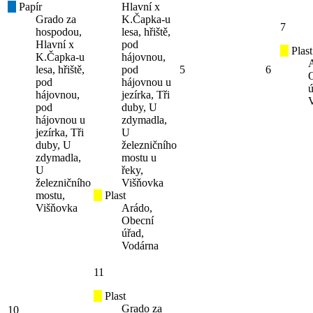
Papír
Hlavní x
Grado za
K.Čapka-u
7
hospodou,
lesa, hřiště,
Hlavní x
pod
Plast
K.Čapka-u
hájovnou,
lesa, hřiště,
pod
5
6
pod
hájovnou u
ú
hájovnou,
jezírka, Tři
pod
duby, U
hájovnou u
zdymadla,
jezírka, Tři
U
duby, U
železničního
zdymadla,
mostu u
U
řeky,
železničního
Višňovka
mostu,
Plast
Višňovka
Arádo,
Obecní
úřad,
Vodárna
11
Plast
Grado za
10