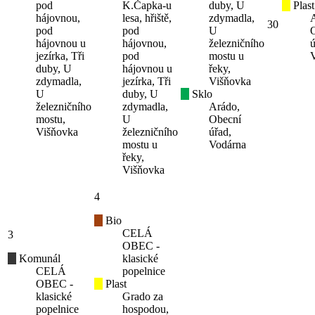
pod
K.Čapka-u
duby, U
Plast
hájovnou,
lesa, hřiště,
zdymadla,
30
pod
pod
U
hájovnou u
hájovnou,
železničního
ú
jezírka, Tři
pod
mostu u
duby, U
hájovnou u
řeky,
zdymadla,
jezírka, Tři
Višňovka
U
duby, U
Sklo
železničního
zdymadla,
Arádo,
mostu,
U
Obecní
Višňovka
železničního
úřad,
mostu u
Vodárna
řeky,
Višňovka
4
Bio
CELÁ
3
OBEC -
Komunál
klasické
CELÁ
popelnice
OBEC -
Plast
klasické
Grado za
popelnice
hospodou,