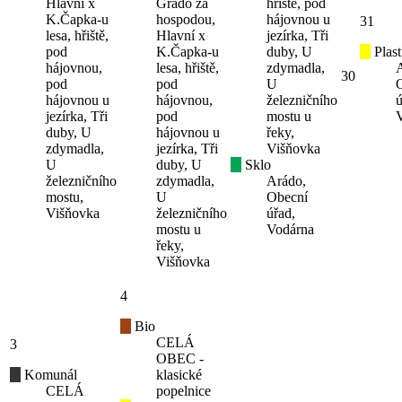
Hlavní x
Grado za
hřiště, pod
K.Čapka-u
hospodou,
hájovnou u
31
lesa, hřiště,
Hlavní x
jezírka, Tři
pod
K.Čapka-u
duby, U
Plast
hájovnou,
lesa, hřiště,
zdymadla,
30
pod
pod
U
hájovnou u
hájovnou,
železničního
ú
jezírka, Tři
pod
mostu u
duby, U
hájovnou u
řeky,
zdymadla,
jezírka, Tři
Višňovka
U
duby, U
Sklo
železničního
zdymadla,
Arádo,
mostu,
U
Obecní
Višňovka
železničního
úřad,
mostu u
Vodárna
řeky,
Višňovka
4
Bio
CELÁ
3
OBEC -
Komunál
klasické
CELÁ
popelnice