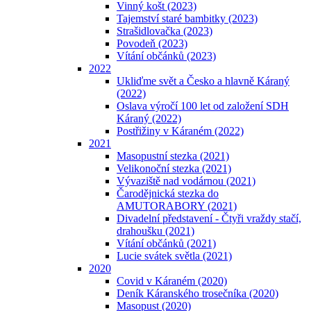
Vinný košt (2023)
Tajemství staré bambitky (2023)
Strašidlovačka (2023)
Povodeň (2023)
Vítání občánků (2023)
2022
Ukliďme svět a Česko a hlavně Káraný
(2022)
Oslava výročí 100 let od založení SDH
Káraný (2022)
Postřižiny v Káraném (2022)
2021
Masopustní stezka (2021)
Velikonoční stezka (2021)
Vývaziště nad vodárnou (2021)
Čarodějnická stezka do
AMUTORABORY (2021)
Divadelní představení - Čtyři vraždy stačí,
drahoušku (2021)
Vítání občánků (2021)
Lucie svátek světla (2021)
2020
Covid v Káraném (2020)
Deník Káranského trosečníka (2020)
Masopust (2020)