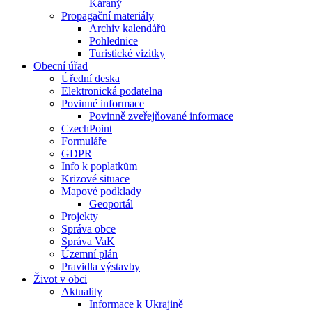
Káraný
Propagační materiály
Archiv kalendářů
Pohlednice
Turistické vizitky
Obecní úřad
Úřední deska
Elektronická podatelna
Povinné informace
Povinně zveřejňované informace
CzechPoint
Formuláře
GDPR
Info k poplatkům
Krizové situace
Mapové podklady
Geoportál
Projekty
Správa obce
Správa VaK
Územní plán
Pravidla výstavby
Život v obci
Aktuality
Informace k Ukrajině