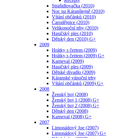
Recepty
Strašidlovačka (2010)
Noc na Káranštejně (2010)
Vítání občánků (2010)
Čarodějnice (2010)
Velikonoční trhy (2010)
Hasičský ples (2010)
Dětský den (2010) G+
2009
Hrátky s čertem (2009)
Hrátky s čertem (2009) G+
Karneval (2009)
Hasičský ples (2009)
Dětské divadlo (2009)
Káranské vánoční trhy
Vítání občánků (2009) G+
2008
Ženský boj (2008)
Ženský boj 1 (2008) G+
Ženský boj 2 (2008) G+
Dětský den (2008)
Karneval (2008) G+
2007
Limonádový Joe (2007)
Limonádový Joe (2007) G+