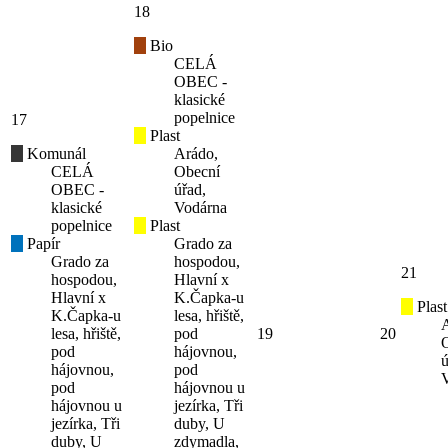
18
Bio
CELÁ
OBEC -
klasické
popelnice
17
Plast
Komunál
Arádo,
CELÁ
Obecní
OBEC -
úřad,
klasické
Vodárna
popelnice
Plast
Papír
Grado za
Grado za
hospodou,
21
hospodou,
Hlavní x
Hlavní x
K.Čapka-u
Plast
K.Čapka-u
lesa, hřiště,
lesa, hřiště,
pod
19
20
pod
hájovnou,
ú
hájovnou,
pod
pod
hájovnou u
hájovnou u
jezírka, Tři
jezírka, Tři
duby, U
duby, U
zdymadla,