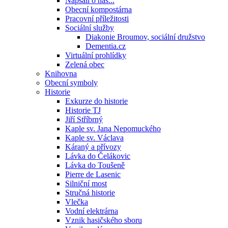
Napsali o nás...
Obecní kompostárna
Pracovní příležitosti
Sociální služby
Diakonie Broumov, sociální družstvo
Dementia.cz
Virtuální prohlídky
Zelená obec
Knihovna
Obecní symboly
Historie
Exkurze do historie
Historie TJ
Jiří Stříbrný
Kaple sv. Jana Nepomuckého
Kaple sv. Václava
Káraný a přívozy
Lávka do Čelákovic
Lávka do Toušeně
Pierre de Lasenic
Silniční most
Stručná historie
Vlečka
Vodní elektrárna
Vznik hasičského sboru