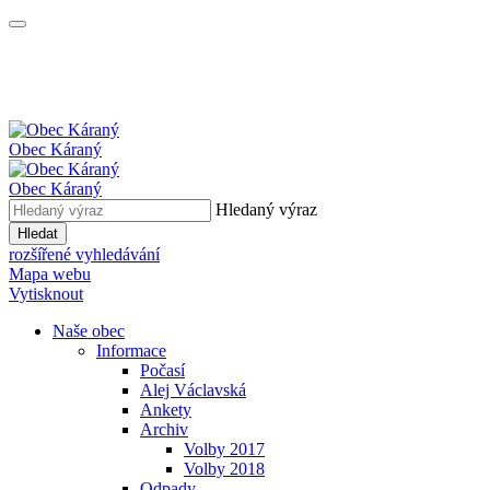
Obec
Káraný
Obec
Káraný
Hledaný výraz
Hledat
rozšířené vyhledávání
Mapa webu
Vytisknout
Naše obec
Informace
Počasí
Alej Václavská
Ankety
Archiv
Volby 2017
Volby 2018
Odpady