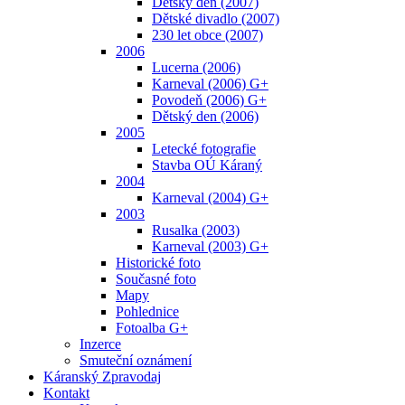
Dětský den (2007)
Dětské divadlo (2007)
230 let obce (2007)
2006
Lucerna (2006)
Karneval (2006) G+
Povodeň (2006) G+
Dětský den (2006)
2005
Letecké fotografie
Stavba OÚ Káraný
2004
Karneval (2004) G+
2003
Rusalka (2003)
Karneval (2003) G+
Historické foto
Současné foto
Mapy
Pohlednice
Fotoalba G+
Inzerce
Smuteční oznámení
Káranský Zpravodaj
Kontakt