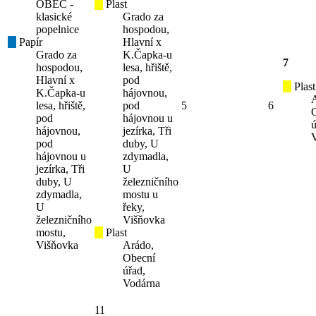
OBEC -
Plast
klasické
Grado za
popelnice
hospodou,
Papír
Hlavní x
Grado za
K.Čapka-u
7
hospodou,
lesa, hřiště,
Hlavní x
pod
Plast
K.Čapka-u
hájovnou,
lesa, hřiště,
pod
5
6
pod
hájovnou u
ú
hájovnou,
jezírka, Tři
pod
duby, U
hájovnou u
zdymadla,
jezírka, Tři
U
duby, U
železničního
zdymadla,
mostu u
U
řeky,
železničního
Višňovka
mostu,
Plast
Višňovka
Arádo,
Obecní
úřad,
Vodárna
11