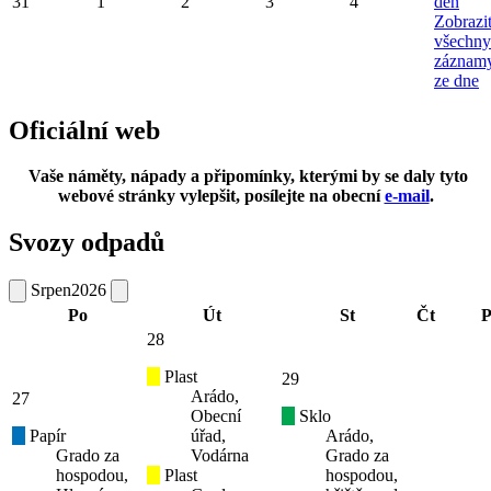
31
1
2
3
4
den
Zobrazi
všechny
záznam
ze dne
Oficiální web
Vaše náměty, nápady a připomínky, kterými by se daly tyto
webové stránky vylepšit, posílejte na obecní
e-mail
.
Svozy odpadů
Srpen
2026
Po
Út
St
Čt
P
28
Plast
29
Arádo,
27
Obecní
Sklo
Papír
úřad,
Arádo,
Grado za
Vodárna
Grado za
hospodou,
Plast
hospodou,