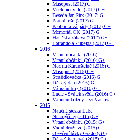
Masopust (2017) G+
Včelí medvídci (2017) G+
Beseda Jan Pirk (2017) G+
Poutní mše (2017) G+
Klobouková párty (2017) G+
Memoriál OK (2017) G+
Hasičská zábava (2017) G+
Lotrando a Zubejda (2017) G+
2016
Vítání občánků (2016)
Vítání občánků (2016) G+
Noc na Káranštejně (2016) G+
Masopust (2016) G+
Strašidlovačka (2016) G+
Dětský den (2016) G+
Vánoční trhy (2016) G+
Lucie - Svátek světla (2016) G+
Vánoční koledy u sv.Václava
2015
Naučná stezka Labe
Netopýří rej (2015) G+
Vítání občánků (2015) G+
Vodní družstvo (2015) G+
Otevření lávky Grado (G+)
Dětský karneval (2015) G+