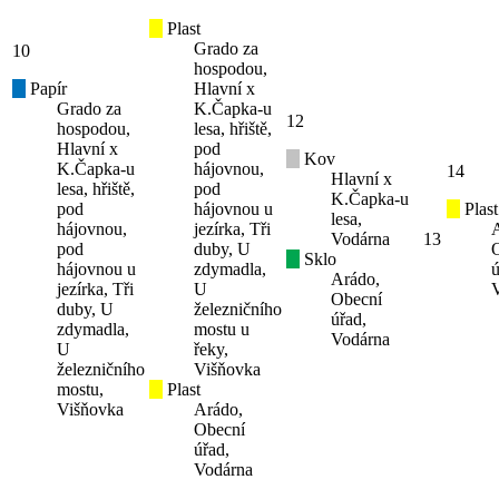
Plast
Grado za
10
hospodou,
Papír
Hlavní x
Grado za
K.Čapka-u
12
hospodou,
lesa, hřiště,
Hlavní x
pod
Kov
K.Čapka-u
hájovnou,
14
Hlavní x
lesa, hřiště,
pod
K.Čapka-u
pod
hájovnou u
Plast
lesa,
hájovnou,
jezírka, Tři
Vodárna
13
pod
duby, U
Sklo
hájovnou u
zdymadla,
ú
Arádo,
jezírka, Tři
U
Obecní
duby, U
železničního
úřad,
zdymadla,
mostu u
Vodárna
U
řeky,
železničního
Višňovka
mostu,
Plast
Višňovka
Arádo,
Obecní
úřad,
Vodárna