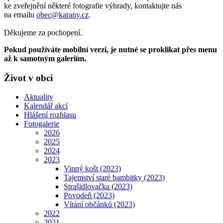
ke zveřejnění některé fotografie výhrady, kontaktujte nás
na emailu
obec@karany.cz
.
Děkujeme za pochopení.
Pokud používáte mobilní verzi, je nutné se proklikat přes menu
až k samotným galeriím.
Život v obci
Aktuality
Kalendář akcí
Hlášení rozhlasu
Fotogalerie
2026
2025
2024
2023
Vinný košt (2023)
Tajemství staré bambitky (2023)
Strašidlovačka (2023)
Povodeň (2023)
Vítání občánků (2023)
2022
2021