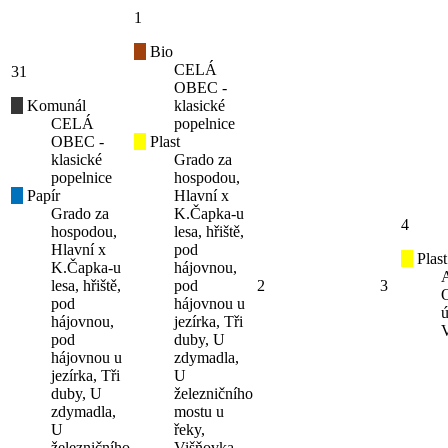
1
Bio
CELÁ
31
OBEC -
Komunál
klasické
CELÁ
popelnice
OBEC -
Plast
klasické
Grado za
popelnice
hospodou,
Papír
Hlavní x
Grado za
K.Čapka-u
4
hospodou,
lesa, hřiště,
Hlavní x
pod
Plast
K.Čapka-u
hájovnou,
lesa, hřiště,
pod
2
3
pod
hájovnou u
ú
hájovnou,
jezírka, Tři
pod
duby, U
hájovnou u
zdymadla,
jezírka, Tři
U
duby, U
železničního
zdymadla,
mostu u
U
řeky,
železničního
Višňovka