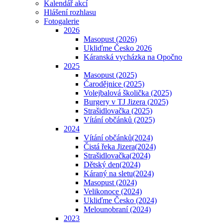
Kalendář akcí
Hlášení rozhlasu
Fotogalerie
2026
Masopust (2026)
Ukliďme Česko 2026
Káranská vycházka na Opočno
2025
Masopust (2025)
Čarodějnice (2025)
Volejbalová školička (2025)
Burgery v TJ Jizera (2025)
Strašidlovačka (2025)
Vítání občánků (2025)
2024
Vítání občánků(2024)
Čistá řeka Jizera(2024)
Strašidlovačka(2024)
Dětský den(2024)
Káraný na sletu(2024)
Masopust (2024)
Velikonoce (2024)
Ukliďme Česko (2024)
Melounobraní (2024)
2023