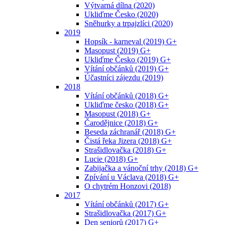
Výtvarná dílna (2020)
Ukliďme Česko (2020)
Sněhurky a trpajzlíci (2020)
2019
Hopsík - karneval (2019) G+
Masopust (2019) G+
Ukliďme Česko (2019) G+
Vítání občánků (2019) G+
Účastníci zájezdu (2019)
2018
Vítání občánků (2018) G+
Ukliďme česko (2018) G+
Masopust (2018) G+
Čarodějnice (2018) G+
Beseda záchranář (2018) G+
Čistá řeka Jizera (2018) G+
Strašidlovačka (2018) G+
Lucie (2018) G+
Zabijačka a vánoční trhy (2018) G+
Zpívání u Václava (2018) G+
O chytrém Honzovi (2018)
2017
Vítání občánků (2017) G+
Strašidlovačka (2017) G+
Den seniorů (2017) G+