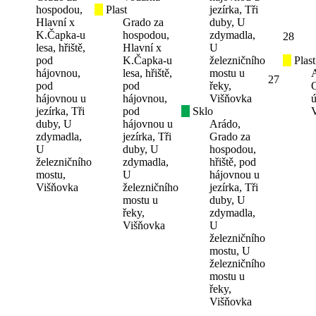
hospodou,
Plast
jezírka, Tři
Hlavní x
Grado za
duby, U
K.Čapka-u
hospodou,
zdymadla,
28
lesa, hřiště,
Hlavní x
U
pod
K.Čapka-u
železničního
Plast
hájovnou,
lesa, hřiště,
mostu u
27
pod
pod
řeky,
hájovnou u
hájovnou,
Višňovka
ú
jezírka, Tři
pod
Sklo
duby, U
hájovnou u
Arádo,
zdymadla,
jezírka, Tři
Grado za
U
duby, U
hospodou,
železničního
zdymadla,
hřiště, pod
mostu,
U
hájovnou u
Višňovka
železničního
jezírka, Tři
mostu u
duby, U
řeky,
zdymadla,
Višňovka
U
železničního
mostu, U
železničního
mostu u
řeky,
Višňovka