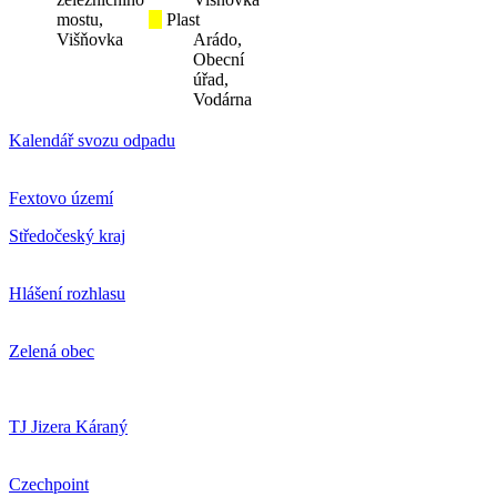
mostu,
Plast
Višňovka
Arádo,
Obecní
úřad,
Vodárna
Kalendář svozu odpadu
Fextovo území
Středočeský kraj
Hlášení rozhlasu
Zelená obec
TJ Jizera Káraný
Czechpoint