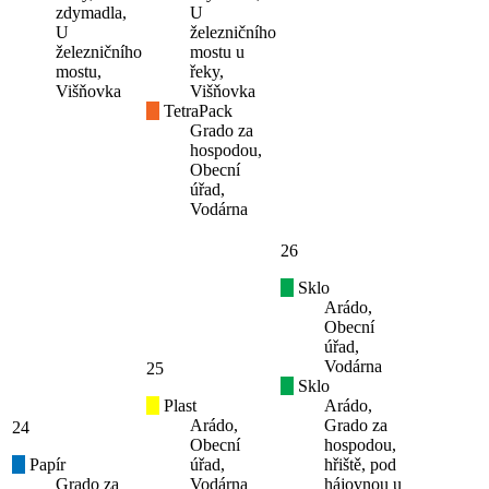
zdymadla,
U
U
železničního
železničního
mostu u
mostu,
řeky,
Višňovka
Višňovka
TetraPack
Grado za
hospodou,
Obecní
úřad,
Vodárna
26
Sklo
Arádo,
Obecní
úřad,
Vodárna
25
Sklo
Plast
Arádo,
Arádo,
Grado za
24
Obecní
hospodou,
Papír
úřad,
hřiště, pod
Grado za
Vodárna
hájovnou u