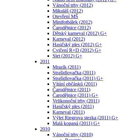
Vánoční trhy (2012)
Mikuláš (2012)
Otevření MŠ
Minifotbálek (2012)
Čarodějnice (2012)
Dětský karneval (2012) G+
Karneval (2012)
Hasičský ples (2012) G+
Cvičení R+D (2012) G+
Slet (2012) G+
2011
Mrazík (2011)
Strašidlovačka (2011)
Strašidlovačka (2011) G+
Vítání občánků (2011)
Čarodějnice (2011)
Čarodějnice (2011) G+
Velikonoční trhy (2011)
Hasičský ples (2011)
Karneval (2011)
Výlet Riegrova stezka (2011) G+
Malá kopaná (2011) G+
2010
Vánoční trhy (2010)