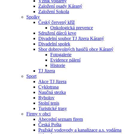
Vznik vodárny
Založení osady Káraný
Založení Sokola
Spolky
Český červený kříž
Onkologická prevence
Sdružení dárců krve
Divadelní soubor TJ Jizera Káraný
Divadelní spolek
Sbor dobrovolných hasičů obce Káraný
Fotogalerie
Evidence pálení
Historie
TJ Jizera
Sport
Akce TJ Jizera
Cyklotrasa
Naučná stezka
Rybolov
Stolní tenis
Turistické trasy
Firmy v obci
Abecední seznam firem
Česká Pošta
Pražské vodovody a kanalizace a.s. vodárna