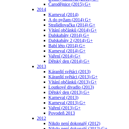
Čarodějnice (2015) G+
2014
Karneval (2014)
A do pyžam (2014) G+
Strašidlovačka (2014) G+
Vítání občánků (2014) G+
Dalskabáty (2014) G+
Dalskabáty 2 (2014) G+
Babí léto (2014) G+
Karneval (2014) G+
Vaření (2014) G+
Dětský den (2014) G+
2013
Káranští světáci (2013)
Káranští světáci (2013) G+
Vítání občánků (2013) G+
Loutkové divadlo (2013)
Dětský den (2013) G+
Karneval (2013)
Karneval (2013) G+
Vaření (2013) G+
Povodeň 2013
2012
Nikdo není dokonalý (2012)
Nikdo není dokonalý (2012) G+