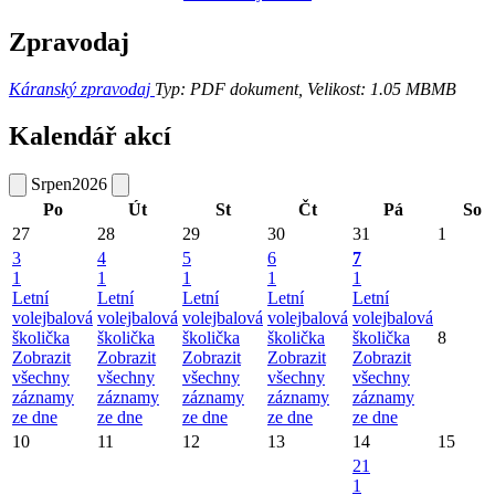
Zpravodaj
Káranský zpravodaj
Typ: PDF dokument, Velikost: 1.05 MB
MB
Kalendář akcí
Srpen
2026
Po
Út
St
Čt
Pá
So
27
28
29
30
31
1
3
4
5
6
7
1
1
1
1
1
Letní
Letní
Letní
Letní
Letní
volejbalová
volejbalová
volejbalová
volejbalová
volejbalová
školička
školička
školička
školička
školička
8
Zobrazit
Zobrazit
Zobrazit
Zobrazit
Zobrazit
všechny
všechny
všechny
všechny
všechny
záznamy
záznamy
záznamy
záznamy
záznamy
ze dne
ze dne
ze dne
ze dne
ze dne
10
11
12
13
14
15
21
1