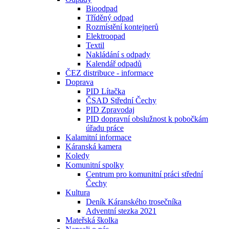
Bioodpad
Tříděný odpad
Rozmístění kontejnerů
Elektroopad
Textil
Nakládání s odpady
Kalendář odpadů
ČEZ distribuce - informace
Doprava
PID Lítačka
ČSAD Střední Čechy
PID Zpravodaj
PID dopravní obslužnost k pobočkám
úřadu práce
Kalamitní informace
Káranská kamera
Koledy
Komunitní spolky
Centrum pro komunitní práci střední
Čechy
Kultura
Deník Káranského trosečníka
Adventní stezka 2021
Mateřská školka