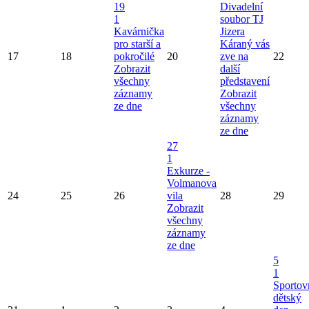
19
Divadelní
1
soubor TJ
Kavárnička
Jizera
pro starší a
Káraný vás
17
18
pokročilé
20
zve na
22
Zobrazit
další
všechny
představení
záznamy
Zobrazit
ze dne
všechny
záznamy
ze dne
27
1
Exkurze -
Volmanova
24
25
26
vila
28
29
Zobrazit
všechny
záznamy
ze dne
5
1
Sportov
dětský