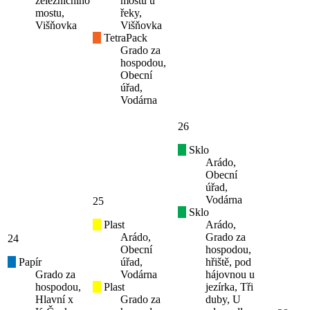
železničního
mostu u
mostu,
řeky,
Višňovka
Višňovka
TetraPack
Grado za
hospodou,
Obecní
úřad,
Vodárna
26
Sklo
Arádo,
Obecní
úřad,
Vodárna
25
Sklo
Plast
Arádo,
Arádo,
Grado za
24
Obecní
hospodou,
Papír
úřad,
hřiště, pod
Grado za
Vodárna
hájovnou u
hospodou,
Plast
jezírka, Tři
Hlavní x
Grado za
duby, U