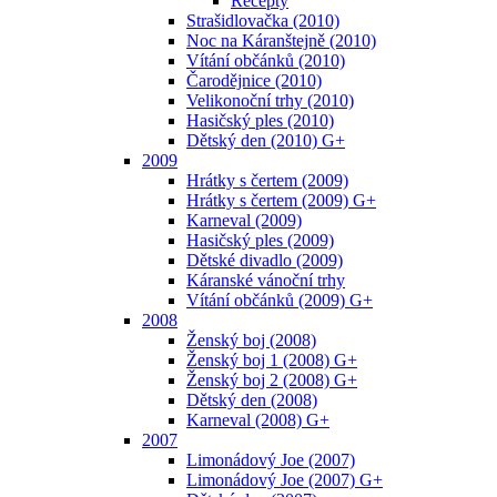
Recepty
Strašidlovačka (2010)
Noc na Káranštejně (2010)
Vítání občánků (2010)
Čarodějnice (2010)
Velikonoční trhy (2010)
Hasičský ples (2010)
Dětský den (2010) G+
2009
Hrátky s čertem (2009)
Hrátky s čertem (2009) G+
Karneval (2009)
Hasičský ples (2009)
Dětské divadlo (2009)
Káranské vánoční trhy
Vítání občánků (2009) G+
2008
Ženský boj (2008)
Ženský boj 1 (2008) G+
Ženský boj 2 (2008) G+
Dětský den (2008)
Karneval (2008) G+
2007
Limonádový Joe (2007)
Limonádový Joe (2007) G+