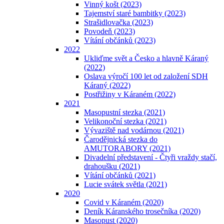
Vinný košt (2023)
Tajemství staré bambitky (2023)
Strašidlovačka (2023)
Povodeň (2023)
Vítání občánků (2023)
2022
Ukliďme svět a Česko a hlavně Káraný
(2022)
Oslava výročí 100 let od založení SDH
Káraný (2022)
Postřižiny v Káraném (2022)
2021
Masopustní stezka (2021)
Velikonoční stezka (2021)
Vývaziště nad vodárnou (2021)
Čarodějnická stezka do
AMUTORABORY (2021)
Divadelní představení - Čtyři vraždy stačí,
drahoušku (2021)
Vítání občánků (2021)
Lucie svátek světla (2021)
2020
Covid v Káraném (2020)
Deník Káranského trosečníka (2020)
Masopust (2020)