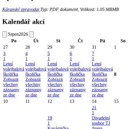
Káranský zpravodaj
Typ: PDF dokument, Velikost: 1.05 MB
MB
Kalendář akcí
Srpen
2026
Po
Út
St
Čt
Pá
So
27
28
29
30
31
1
3
4
5
6
7
1
1
1
1
1
Letní
Letní
Letní
Letní
Letní
volejbalová
volejbalová
volejbalová
volejbalová
volejbalová
školička
školička
školička
školička
školička
8
Zobrazit
Zobrazit
Zobrazit
Zobrazit
Zobrazit
všechny
všechny
všechny
všechny
všechny
záznamy
záznamy
záznamy
záznamy
záznamy
ze dne
ze dne
ze dne
ze dne
ze dne
10
11
12
13
14
15
21
1
19
Divadelní
1
soubor TJ
Kavárnička
Jizera