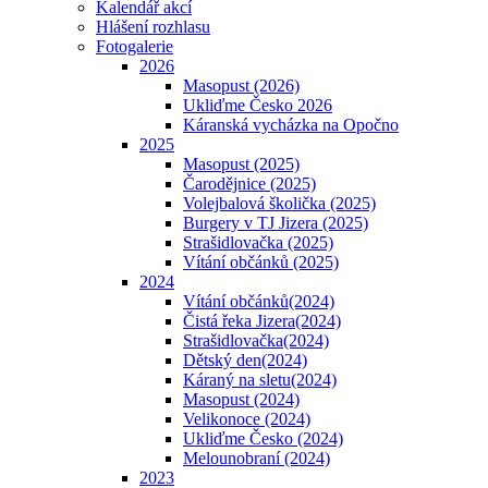
Kalendář akcí
Hlášení rozhlasu
Fotogalerie
2026
Masopust (2026)
Ukliďme Česko 2026
Káranská vycházka na Opočno
2025
Masopust (2025)
Čarodějnice (2025)
Volejbalová školička (2025)
Burgery v TJ Jizera (2025)
Strašidlovačka (2025)
Vítání občánků (2025)
2024
Vítání občánků(2024)
Čistá řeka Jizera(2024)
Strašidlovačka(2024)
Dětský den(2024)
Káraný na sletu(2024)
Masopust (2024)
Velikonoce (2024)
Ukliďme Česko (2024)
Melounobraní (2024)
2023