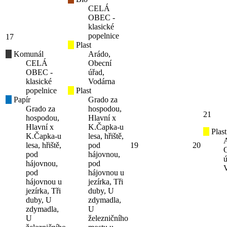
CELÁ
OBEC -
klasické
popelnice
17
Plast
Komunál
Arádo,
CELÁ
Obecní
OBEC -
úřad,
klasické
Vodárna
popelnice
Plast
Papír
Grado za
Grado za
hospodou,
21
hospodou,
Hlavní x
Hlavní x
K.Čapka-u
Plast
K.Čapka-u
lesa, hřiště,
lesa, hřiště,
pod
19
20
pod
hájovnou,
ú
hájovnou,
pod
pod
hájovnou u
hájovnou u
jezírka, Tři
jezírka, Tři
duby, U
duby, U
zdymadla,
zdymadla,
U
U
železničního