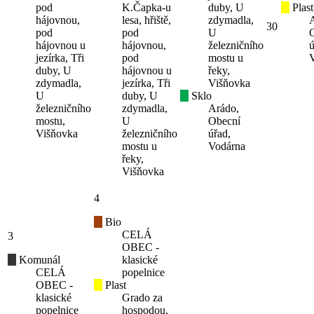
pod
K.Čapka-u
duby, U
Plast
hájovnou,
lesa, hřiště,
zdymadla,
30
pod
pod
U
hájovnou u
hájovnou,
železničního
ú
jezírka, Tři
pod
mostu u
duby, U
hájovnou u
řeky,
zdymadla,
jezírka, Tři
Višňovka
U
duby, U
Sklo
železničního
zdymadla,
Arádo,
mostu,
U
Obecní
Višňovka
železničního
úřad,
mostu u
Vodárna
řeky,
Višňovka
4
Bio
CELÁ
3
OBEC -
Komunál
klasické
CELÁ
popelnice
OBEC -
Plast
klasické
Grado za
popelnice
hospodou,