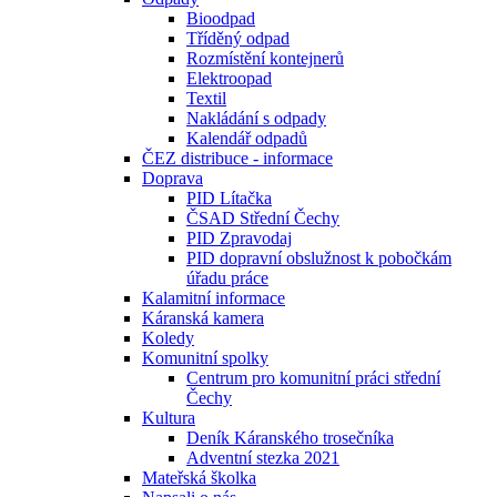
Bioodpad
Tříděný odpad
Rozmístění kontejnerů
Elektroopad
Textil
Nakládání s odpady
Kalendář odpadů
ČEZ distribuce - informace
Doprava
PID Lítačka
ČSAD Střední Čechy
PID Zpravodaj
PID dopravní obslužnost k pobočkám
úřadu práce
Kalamitní informace
Káranská kamera
Koledy
Komunitní spolky
Centrum pro komunitní práci střední
Čechy
Kultura
Deník Káranského trosečníka
Adventní stezka 2021
Mateřská školka