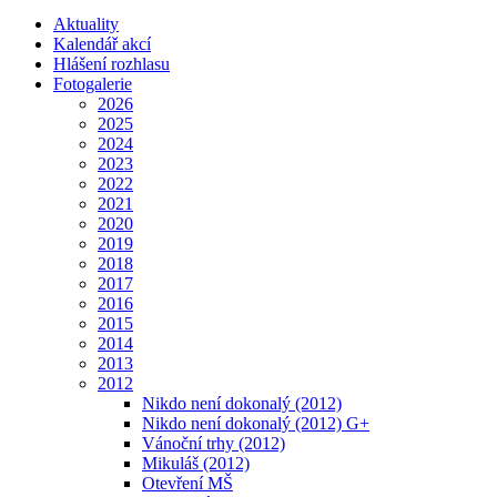
Aktuality
Kalendář akcí
Hlášení rozhlasu
Fotogalerie
2026
2025
2024
2023
2022
2021
2020
2019
2018
2017
2016
2015
2014
2013
2012
Nikdo není dokonalý (2012)
Nikdo není dokonalý (2012) G+
Vánoční trhy (2012)
Mikuláš (2012)
Otevření MŠ