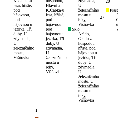
K.Čapka-u
hospodou,
zdymadla,
28
lesa, hřiště,
Hlavní x
U
pod
K.Čapka-u
železničního
Plast
hájovnou,
lesa, hřiště,
mostu u
27
pod
pod
řeky,
hájovnou u
hájovnou,
Višňovka
ú
jezírka, Tři
pod
Sklo
duby, U
hájovnou u
Arádo,
zdymadla,
jezírka, Tři
Grado za
U
duby, U
hospodou,
železničního
zdymadla,
hřiště, pod
mostu,
U
hájovnou u
Višňovka
železničního
jezírka, Tři
mostu u
duby, U
řeky,
zdymadla,
Višňovka
U
železničního
mostu, U
železničního
mostu u
řeky,
Višňovka
1