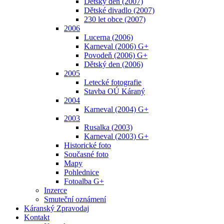
Dětský den (2007)
Dětské divadlo (2007)
230 let obce (2007)
2006
Lucerna (2006)
Karneval (2006) G+
Povodeň (2006) G+
Dětský den (2006)
2005
Letecké fotografie
Stavba OÚ Káraný
2004
Karneval (2004) G+
2003
Rusalka (2003)
Karneval (2003) G+
Historické foto
Současné foto
Mapy
Pohlednice
Fotoalba G+
Inzerce
Smuteční oznámení
Káranský Zpravodaj
Kontakt