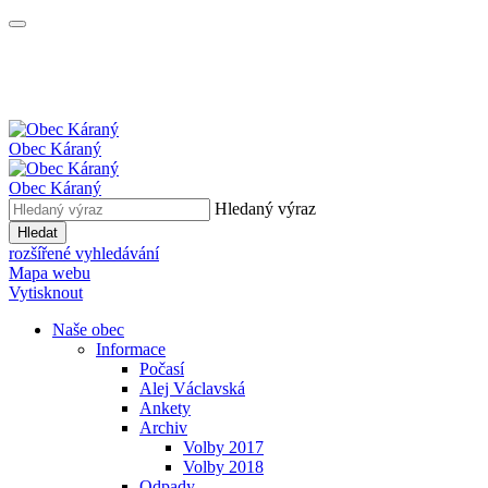
Obec
Káraný
Obec
Káraný
Hledaný výraz
Hledat
rozšířené vyhledávání
Mapa webu
Vytisknout
Naše obec
Informace
Počasí
Alej Václavská
Ankety
Archiv
Volby 2017
Volby 2018
Odpady