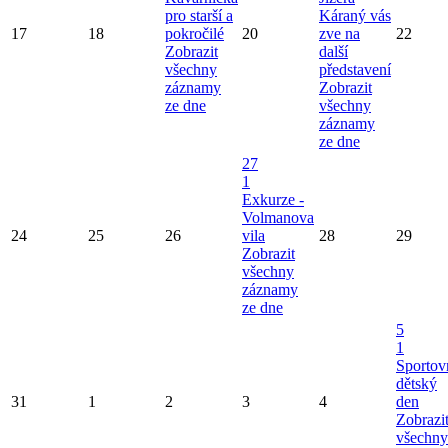
pro starší a
Káraný vás
17
18
pokročilé
20
zve na
22
Zobrazit
další
všechny
představení
záznamy
Zobrazit
ze dne
všechny
záznamy
ze dne
27
1
Exkurze -
Volmanova
24
25
26
vila
28
29
Zobrazit
všechny
záznamy
ze dne
5
1
Sportov
dětský
31
1
2
3
4
den
Zobrazi
všechny