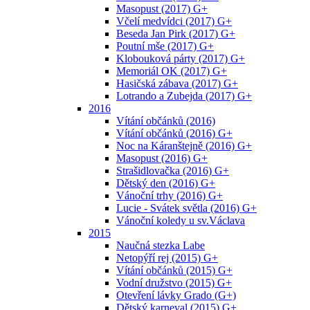
Masopust (2017) G+
Včelí medvídci (2017) G+
Beseda Jan Pirk (2017) G+
Poutní mše (2017) G+
Klobouková párty (2017) G+
Memoriál OK (2017) G+
Hasičská zábava (2017) G+
Lotrando a Zubejda (2017) G+
2016
Vítání občánků (2016)
Vítání občánků (2016) G+
Noc na Káranštejně (2016) G+
Masopust (2016) G+
Strašidlovačka (2016) G+
Dětský den (2016) G+
Vánoční trhy (2016) G+
Lucie - Svátek světla (2016) G+
Vánoční koledy u sv.Václava
2015
Naučná stezka Labe
Netopýří rej (2015) G+
Vítání občánků (2015) G+
Vodní družstvo (2015) G+
Otevření lávky Grado (G+)
Dětský karneval (2015) G+