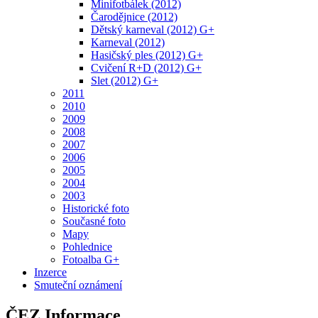
Minifotbálek (2012)
Čarodějnice (2012)
Dětský karneval (2012) G+
Karneval (2012)
Hasičský ples (2012) G+
Cvičení R+D (2012) G+
Slet (2012) G+
2011
2010
2009
2008
2007
2006
2005
2004
2003
Historické foto
Současné foto
Mapy
Pohlednice
Fotoalba G+
Inzerce
Smuteční oznámení
ČEZ Informace