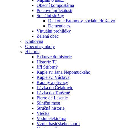
Napsali o nás...
Obecní kompostárna
Pracovní příležitosti
Sociální služby
Diakonie Broumov, sociální družstvo
Dementia.cz
Virtuální prohlídky
Zelená obec
Knihovna
Obecní symboly
Historie
Exkurze do historie
Historie TJ
Jiří Stříbrný
Kaple sv. Jana Nepomuckého
Kaple sv. Václava
Káraný a přívozy
Lávka do Čelákovic
Lávka do Toušeně
Pierre de Lasenic
Silniční most
Stručná historie
Vlečka
Vodní elektrárna
Vznik hasičského sboru