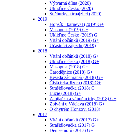
Výtvarná dílna (2020)
Ukliďme Česko (2020)
Sněhurky a trpajzlíci (2020)
2019
Hopsík - karneval (2019) G+
Masopust (2019) G+
Ukliďme Česko (2019) G+
Vítání občánků (2019) G+
Účastníci zájezdu (2019)
2018
Vítání občánků (2018) G+
Ukliďme česko (2018) G+
Masopust (2018) G+
Čarodějnice (2018) G+
Beseda záchranář (2018) G+
Čistá řeka Jizera (2018) G+
Strašidlovačka (2018) G+
Lucie (2018) G+
Zabijačka a vánoční trhy (2018) G+
Zpívání u Václava (2018) G+
O chytrém Honzovi (2018)
2017
Vítání občánků (2017) G+
Strašidlovačka (2017) G+
Den seniorů (2017) G+