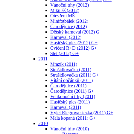
Vánoční trhy (2012)
Mikuláš (2012)
Otevření MŠ
Minifotbálek (2012)
Čarodějnice (2012)
Dětský karneval (2012) G+
Karneval (2012)
Hasičský ples (2012) G+
Cvičení R+D (2012) G+
Slet (2012) G+
2011
Mrazík (2011)
Strašidlovačka (2011)
Strašidlovačka (2011) G+
Vítání občánků (2011)
Čarodějnice (2011)
Čarodějnice (2011) G+
Velikonoční trhy (2011)
Hasičský ples (2011)
Karneval (2011)
Výlet Riegrova stezka (2011) G+
Malá kopaná (2011) G+
2010
Vánoční trhy (2010)