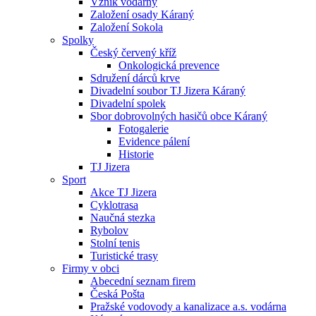
Vznik vodárny
Založení osady Káraný
Založení Sokola
Spolky
Český červený kříž
Onkologická prevence
Sdružení dárců krve
Divadelní soubor TJ Jizera Káraný
Divadelní spolek
Sbor dobrovolných hasičů obce Káraný
Fotogalerie
Evidence pálení
Historie
TJ Jizera
Sport
Akce TJ Jizera
Cyklotrasa
Naučná stezka
Rybolov
Stolní tenis
Turistické trasy
Firmy v obci
Abecední seznam firem
Česká Pošta
Pražské vodovody a kanalizace a.s. vodárna