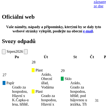
záznam
ze dne
Oficiální web
Vaše náměty, nápady a připomínky, kterými by se daly tyto
webové stránky vylepšit, posílejte na obecní
e-mail
.
Svozy odpadů
Srpen
2026
Po
Út
St
Čt
P
28
Plast
29
Arádo,
27
Obecní
Sklo
Papír
úřad,
Arádo,
Grado za
Vodárna
Grado za
hospodou,
Plast
hospodou,
Hlavní x
Grado za
hřiště, pod
K.Čapka-u
hospodou,
hájovnou u
31
lesa, hřiště,
Hlavní x
jezírka, Tři