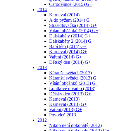
Čarodějnice (2015) G+
2014
Karneval (2014)
A do pyžam (2014) G+
Strašidlovačka (2014) G+
Vítání občánků (2014) G+
Dalskabáty (2014) G+
Dalskabáty 2 (2014) G+
Babí léto (2014) G+
Karneval (2014) G+
Vaření (2014) G+
Dětský den (2014) G+
2013
Káranští světáci (2013)
Káranští světáci (2013) G+
Vítání občánků (2013) G+
Loutkové divadlo (2013)
Dětský den (2013) G+
Karneval (2013)
Karneval (2013) G+
Vaření (2013) G+
Povodeň 2013
2012
Nikdo není dokonalý (2012)
Nikdo není dokonalý (2012) G+