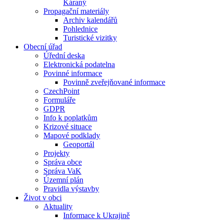
Káraný
Propagační materiály
Archiv kalendářů
Pohlednice
Turistické vizitky
Obecní úřad
Úřední deska
Elektronická podatelna
Povinné informace
Povinně zveřejňované informace
CzechPoint
Formuláře
GDPR
Info k poplatkům
Krizové situace
Mapové podklady
Geoportál
Projekty
Správa obce
Správa VaK
Územní plán
Pravidla výstavby
Život v obci
Aktuality
Informace k Ukrajině