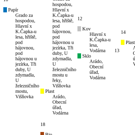
hospodou,
Papír
Hlavní x
Grado za
K.Čapka-u
12
hospodou,
lesa, hřiště,
Hlavní x
pod
Kov
K.Čapka-u
hájovnou,
14
Hlavní x
lesa, hřiště,
pod
K.Čapka-u
pod
hájovnou u
Plast
lesa,
hájovnou,
jezírka, Tři
Vodárna
13
pod
duby, U
Sklo
hájovnou u
zdymadla,
ú
Arádo,
jezírka, Tři
U
Obecní
duby, U
železničního
úřad,
zdymadla,
mostu u
Vodárna
U
řeky,
železničního
Višňovka
mostu,
Plast
Višňovka
Arádo,
Obecní
úřad,
Vodárna
18
Bio