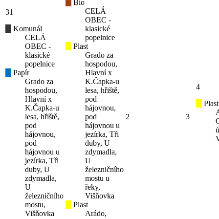
Bio
CELÁ
31
OBEC -
Komunál
klasické
CELÁ
popelnice
OBEC -
Plast
klasické
Grado za
popelnice
hospodou,
Papír
Hlavní x
Grado za
K.Čapka-u
4
hospodou,
lesa, hřiště,
Hlavní x
pod
Plast
K.Čapka-u
hájovnou,
lesa, hřiště,
pod
2
3
pod
hájovnou u
ú
hájovnou,
jezírka, Tři
pod
duby, U
hájovnou u
zdymadla,
jezírka, Tři
U
duby, U
železničního
zdymadla,
mostu u
U
řeky,
železničního
Višňovka
mostu,
Plast
Višňovka
Arádo,