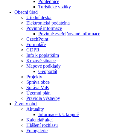
Pohlednice
Turistické vizitky
Obecní úřad
Úřední deska
Elektronická podatelna
Povinné informace
Povinně zveřejňované informace
CzechPoint
Formuláře
GDPR
Info k poplatkům
Krizové situace
Mapové podklady
Geoportál
Projekty
Správa obce
Správa VaK
Územní plán
Pravidla výstavby
Život v obci
Aktuality
Informace k Ukrajině
Kalendář akcí
Hlášení rozhlasu
Fotogalerie