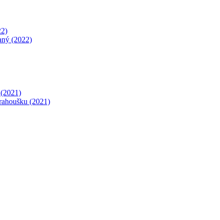
22)
aný (2022)
(2021)
 drahoušku (2021)