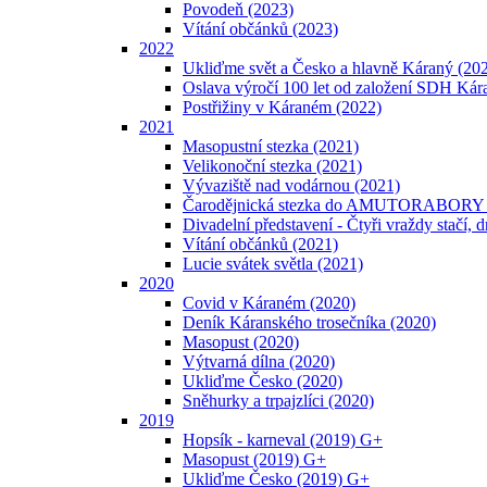
Povodeň (2023)
Vítání občánků (2023)
2022
Ukliďme svět a Česko a hlavně Káraný (20
Oslava výročí 100 let od založení SDH Kár
Postřižiny v Káraném (2022)
2021
Masopustní stezka (2021)
Velikonoční stezka (2021)
Vývaziště nad vodárnou (2021)
Čarodějnická stezka do AMUTORABORY 
Divadelní představení - Čtyři vraždy stačí,
Vítání občánků (2021)
Lucie svátek světla (2021)
2020
Covid v Káraném (2020)
Deník Káranského trosečníka (2020)
Masopust (2020)
Výtvarná dílna (2020)
Ukliďme Česko (2020)
Sněhurky a trpajzlíci (2020)
2019
Hopsík - karneval (2019) G+
Masopust (2019) G+
Ukliďme Česko (2019) G+