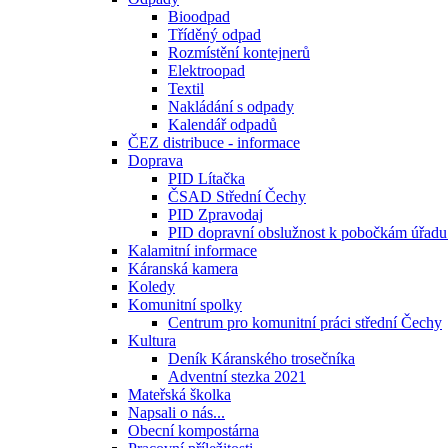
Bioodpad
Tříděný odpad
Rozmístění kontejnerů
Elektroopad
Textil
Nakládání s odpady
Kalendář odpadů
ČEZ distribuce - informace
Doprava
PID Lítačka
ČSAD Střední Čechy
PID Zpravodaj
PID dopravní obslužnost k pobočkám úřadu
Kalamitní informace
Káranská kamera
Koledy
Komunitní spolky
Centrum pro komunitní práci střední Čechy
Kultura
Deník Káranského trosečníka
Adventní stezka 2021
Mateřská školka
Napsali o nás...
Obecní kompostárna