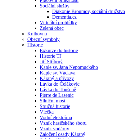
Pracovní příležitosti
Sociální služby
Diakonie Broumov, sociální družstvo
Dementia.cz
Virtuální prohlídky
Zelená obec
Knihovna
Obecní symboly
Historie
Exkurze do historie
Historie TJ
Jiří Stříbrný
Kaple sv. Jana Nepomuckého
Kaple sv. Václava
Káraný a přívozy
Lávka do Čelákovic
Lávka do Toušeně
Pierre de Lasenic
Silniční most
Stručná historie
Vlečka
Vodní elektrárna
Vznik hasičského sboru
Vznik vodárny
Založení osady Káraný