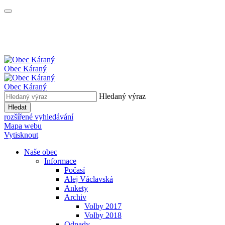
Obec
Káraný
Obec
Káraný
Hledaný výraz
Hledat
rozšířené vyhledávání
Mapa webu
Vytisknout
Naše obec
Informace
Počasí
Alej Václavská
Ankety
Archiv
Volby 2017
Volby 2018
Odpady