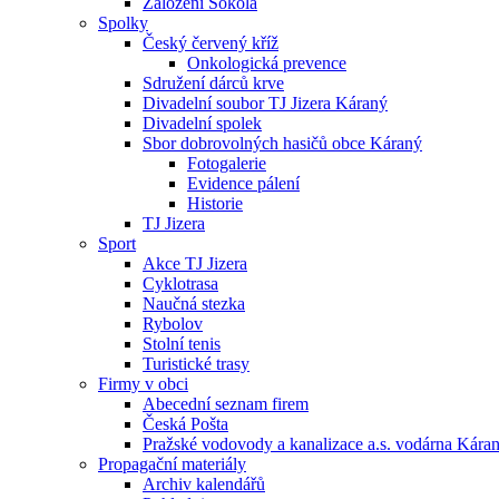
Založení Sokola
Spolky
Český červený kříž
Onkologická prevence
Sdružení dárců krve
Divadelní soubor TJ Jizera Káraný
Divadelní spolek
Sbor dobrovolných hasičů obce Káraný
Fotogalerie
Evidence pálení
Historie
TJ Jizera
Sport
Akce TJ Jizera
Cyklotrasa
Naučná stezka
Rybolov
Stolní tenis
Turistické trasy
Firmy v obci
Abecední seznam firem
Česká Pošta
Pražské vodovody a kanalizace a.s. vodárna Kára
Propagační materiály
Archiv kalendářů