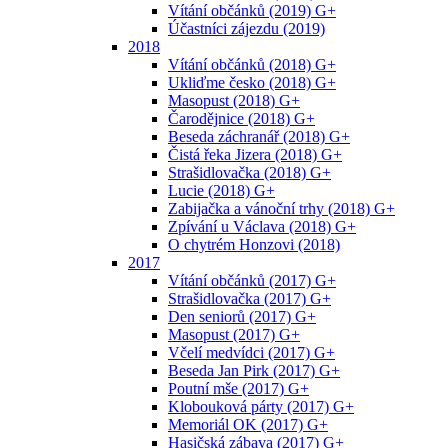
Vítání občánků (2019) G+
Účastníci zájezdu (2019)
2018
Vítání občánků (2018) G+
Ukliďme česko (2018) G+
Masopust (2018) G+
Čarodějnice (2018) G+
Beseda záchranář (2018) G+
Čistá řeka Jizera (2018) G+
Strašidlovačka (2018) G+
Lucie (2018) G+
Zabijačka a vánoční trhy (2018) G+
Zpívání u Václava (2018) G+
O chytrém Honzovi (2018)
2017
Vítání občánků (2017) G+
Strašidlovačka (2017) G+
Den seniorů (2017) G+
Masopust (2017) G+
Včelí medvídci (2017) G+
Beseda Jan Pirk (2017) G+
Poutní mše (2017) G+
Klobouková párty (2017) G+
Memoriál OK (2017) G+
Hasičská zábava (2017) G+