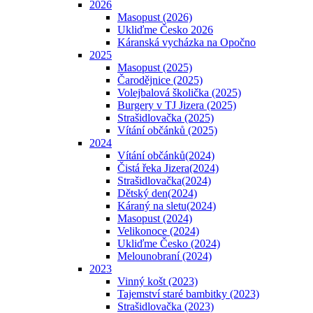
2026
Masopust (2026)
Ukliďme Česko 2026
Káranská vycházka na Opočno
2025
Masopust (2025)
Čarodějnice (2025)
Volejbalová školička (2025)
Burgery v TJ Jizera (2025)
Strašidlovačka (2025)
Vítání občánků (2025)
2024
Vítání občánků(2024)
Čistá řeka Jizera(2024)
Strašidlovačka(2024)
Dětský den(2024)
Káraný na sletu(2024)
Masopust (2024)
Velikonoce (2024)
Ukliďme Česko (2024)
Melounobraní (2024)
2023
Vinný košt (2023)
Tajemství staré bambitky (2023)
Strašidlovačka (2023)