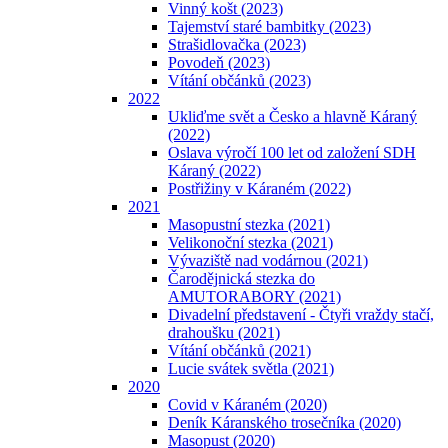
Vinný košt (2023)
Tajemství staré bambitky (2023)
Strašidlovačka (2023)
Povodeň (2023)
Vítání občánků (2023)
2022
Ukliďme svět a Česko a hlavně Káraný
(2022)
Oslava výročí 100 let od založení SDH
Káraný (2022)
Postřižiny v Káraném (2022)
2021
Masopustní stezka (2021)
Velikonoční stezka (2021)
Vývaziště nad vodárnou (2021)
Čarodějnická stezka do
AMUTORABORY (2021)
Divadelní představení - Čtyři vraždy stačí,
drahoušku (2021)
Vítání občánků (2021)
Lucie svátek světla (2021)
2020
Covid v Káraném (2020)
Deník Káranského trosečníka (2020)
Masopust (2020)