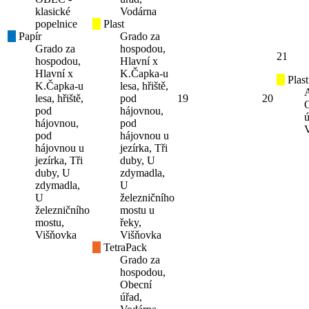
klasické
Vodárna
popelnice
Plast
Papír
Grado za
Grado za
hospodou,
21
hospodou,
Hlavní x
Hlavní x
K.Čapka-u
Plast
K.Čapka-u
lesa, hřiště,
lesa, hřiště,
pod
19
20
pod
hájovnou,
ú
hájovnou,
pod
pod
hájovnou u
hájovnou u
jezírka, Tři
jezírka, Tři
duby, U
duby, U
zdymadla,
zdymadla,
U
U
železničního
železničního
mostu u
mostu,
řeky,
Višňovka
Višňovka
TetraPack
Grado za
hospodou,
Obecní
úřad,