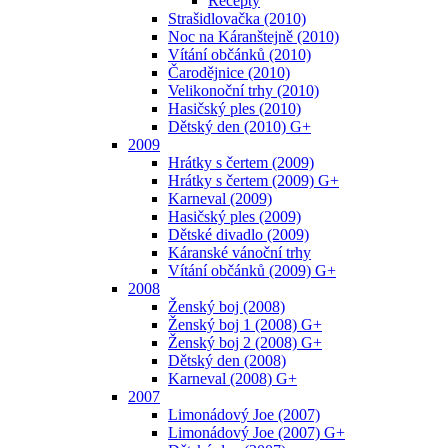
Recepty
Strašidlovačka (2010)
Noc na Káranštejně (2010)
Vítání občánků (2010)
Čarodějnice (2010)
Velikonoční trhy (2010)
Hasičský ples (2010)
Dětský den (2010) G+
2009
Hrátky s čertem (2009)
Hrátky s čertem (2009) G+
Karneval (2009)
Hasičský ples (2009)
Dětské divadlo (2009)
Káranské vánoční trhy
Vítání občánků (2009) G+
2008
Ženský boj (2008)
Ženský boj 1 (2008) G+
Ženský boj 2 (2008) G+
Dětský den (2008)
Karneval (2008) G+
2007
Limonádový Joe (2007)
Limonádový Joe (2007) G+