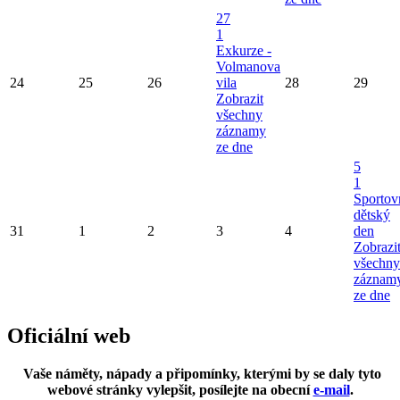
27
1
Exkurze -
Volmanova
24
25
26
vila
28
29
Zobrazit
všechny
záznamy
ze dne
5
1
Sportov
dětský
31
1
2
3
4
den
Zobrazi
všechny
záznam
ze dne
Oficiální web
Vaše náměty, nápady a připomínky, kterými by se daly tyto
webové stránky vylepšit, posílejte na obecní
e-mail
.