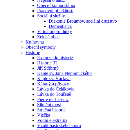
Napsali o nás...
Obecní kompostárna
Pracovní příležitosti
Sociální služby
Diakonie Broumov, sociální družstvo
Dementia.cz
Virtuální prohlídky
Zelená obec
Knihovna
Obecní symboly
Historie
Exkurze do historie
Historie TJ
Jiří Stříbrný
Kaple sv. Jana Nepomuckého
Kaple sv. Václava
Káraný a přívozy
Lávka do Čelákovic
Lávka do Toušeně
Pierre de Lasenic
Silniční most
Stručná historie
Vlečka
Vodní elektrárna
Vznik hasičského sboru