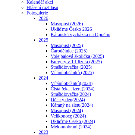
Kalendář akcí
Hlášení rozhlasu
Fotogalerie
2026
Masopust (2026)
Ukliďme Česko 2026
Káranská vycházka na Opočno
2025
Masopust (2025)
Čarodějnice (2025)
Volejbalová školička (2025)
Burgery v TJ Jizera (2025)
Strašidlovačka (2025)
Vítání občánků (2025)
2024
Vítání občánků(2024)
Čistá řeka Jizera(2024)
Strašidlovačka(2024)
Dětský den(2024)
Káraný na sletu(2024)
Masopust (2024)
Velikonoce (2024)
Ukliďme Česko (2024)
Melounobraní (2024)
2023