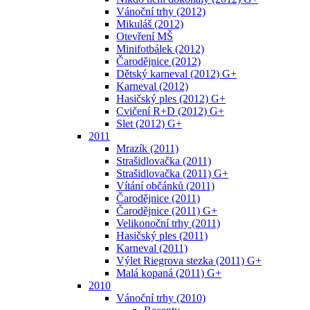
Vánoční trhy (2012)
Mikuláš (2012)
Otevření MŠ
Minifotbálek (2012)
Čarodějnice (2012)
Dětský karneval (2012) G+
Karneval (2012)
Hasičský ples (2012) G+
Cvičení R+D (2012) G+
Slet (2012) G+
2011
Mrazík (2011)
Strašidlovačka (2011)
Strašidlovačka (2011) G+
Vítání občánků (2011)
Čarodějnice (2011)
Čarodějnice (2011) G+
Velikonoční trhy (2011)
Hasičský ples (2011)
Karneval (2011)
Výlet Riegrova stezka (2011) G+
Malá kopaná (2011) G+
2010
Vánoční trhy (2010)