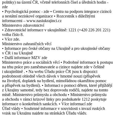
politiky) na území ČR, včetně telefonních čísel a úředních hodin -
zde
• Psychologická pomoc - zde • Centra na podporu integrace cizinců
a nestátní neziskové organizace • Rozcestník s důležitými
informacemi – www.nasiukrajinci.cz
Ministerstvo zdravotnictví
• Zdravotnické informace v ukrajinštině: 1221 (+420 226 201 221)
volba číslo 8.
• Více zde.
Ministerstvo zahraničních věcí
• Informace pro české občany na Ukrajině a pro ukrajinské občany
v ČR i na Ukrajině
• Další informace MZV zde
Ministerstvo práce a sociálních věcí • Podrobné informace k postupu
na trhu práce pro zaměstnavatele a cizince najdete zde v češtině
i ukrajinštině . • Na webu Úřadu práce ČR jsou k dispozici
podrobnosti ohledně všech dávek v hmotné nouzi (příspěvek
na živobytí, doplatek na bydlení, mimořádnou okamžitou pomoc
a příspěvek na bydlení). • Informaci o pomoci dětem, které přijíždějí
z Ukrajiny samotné, tedy bez doprovodu rodičů, najdete na tomto
místě. Ministerstvo průmyslu a obchodu • Ministerstvo průmyslu
a obchodu v rámci krizové linky pro podnikatele 1212 poskytuje
informace o konkrétních sankcích. • Více informací zde
Úřad vlády • Souhrnné informace v souvislosti s invazí ruských
vojsk na Ukrajinu najdete na stránkách Úřadu vlády.