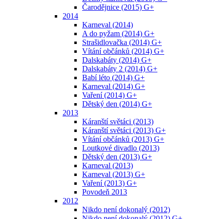
Čarodějnice (2015) G+
2014
Karneval (2014)
A do pyžam (2014) G+
Strašidlovačka (2014) G+
Vítání občánků (2014) G+
Dalskabáty (2014) G+
Dalskabáty 2 (2014) G+
Babí léto (2014) G+
Karneval (2014) G+
Vaření (2014) G+
Dětský den (2014) G+
2013
Káranští světáci (2013)
Káranští světáci (2013) G+
Vítání občánků (2013) G+
Loutkové divadlo (2013)
Dětský den (2013) G+
Karneval (2013)
Karneval (2013) G+
Vaření (2013) G+
Povodeň 2013
2012
Nikdo není dokonalý (2012)
Nikdo není dokonalý (2012) G+