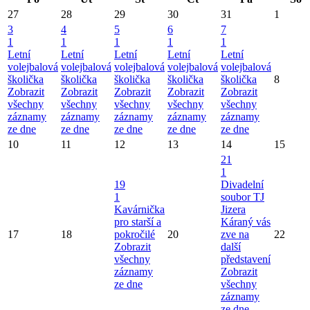
27
28
29
30
31
1
3
4
5
6
7
1
1
1
1
1
Letní
Letní
Letní
Letní
Letní
volejbalová
volejbalová
volejbalová
volejbalová
volejbalová
školička
školička
školička
školička
školička
8
Zobrazit
Zobrazit
Zobrazit
Zobrazit
Zobrazit
všechny
všechny
všechny
všechny
všechny
záznamy
záznamy
záznamy
záznamy
záznamy
ze dne
ze dne
ze dne
ze dne
ze dne
10
11
12
13
14
15
21
1
19
Divadelní
1
soubor TJ
Kavárnička
Jizera
pro starší a
Káraný vás
17
18
pokročilé
20
zve na
22
Zobrazit
další
všechny
představení
záznamy
Zobrazit
ze dne
všechny
záznamy
ze dne