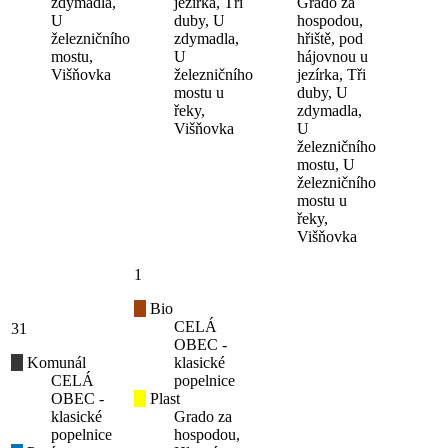
zdymadla,
jezírka, Tři
Grado za
U
duby, U
hospodou,
železničního
zdymadla,
hřiště, pod
mostu,
U
hájovnou u
Višňovka
železničního
jezírka, Tři
mostu u
duby, U
řeky,
zdymadla,
Višňovka
U
železničního
mostu, U
železničního
mostu u
řeky,
Višňovka
1
Bio
CELÁ
31
OBEC -
Komunál
klasické
CELÁ
popelnice
OBEC -
Plast
klasické
Grado za
popelnice
hospodou,