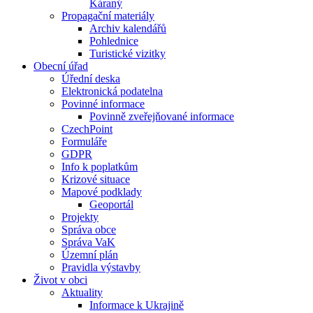
Káraný
Propagační materiály
Archiv kalendářů
Pohlednice
Turistické vizitky
Obecní úřad
Úřední deska
Elektronická podatelna
Povinné informace
Povinně zveřejňované informace
CzechPoint
Formuláře
GDPR
Info k poplatkům
Krizové situace
Mapové podklady
Geoportál
Projekty
Správa obce
Správa VaK
Územní plán
Pravidla výstavby
Život v obci
Aktuality
Informace k Ukrajině