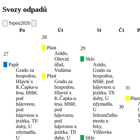
Svozy odpadů
Srpen
2026
Po
Út
St
Čt
P
28
Plast
29
Arádo,
27
Obecní
Sklo
Papír
úřad,
Arádo,
Grado za
Vodárna
Grado za
hospodou,
Plast
hospodou,
Hlavní x
Grado za
hřiště, pod
K.Čapka-u
hospodou,
hájovnou u
31
lesa, hřiště,
Hlavní x
jezírka, Tři
pod
K.Čapka-u
duby, U
Plast
hájovnou,
lesa, hřiště,
zdymadla,
30
pod
pod
U
hájovnou u
hájovnou,
železničního
ú
jezírka, Tři
pod
mostu u
duby, U
hájovnou u
řeky,
zdymadla,
jezírka, Tři
Višňovka
U
duby, U
Sklo