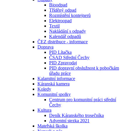
Bioodpad
Tříděný odpad
Rozmístění kontejnerů
Elektroopad
Textil
Nakládání s odpady
Kalendář odpadů
ČEZ distribuce - informace
Doprava
PID Lítačka
ČSAD Střední Čechy
PID Zpravodaj
PID dopravní obslužnost k pobočkám
úřadu práce
Kalamitní informace
Káranská kamera
Koledy
Komunitní spolky
Centrum pro komunitní práci střední
Čechy
Kultura
Deník Káranského trosečníka
Adventní stezka 2021
Mateřská školka