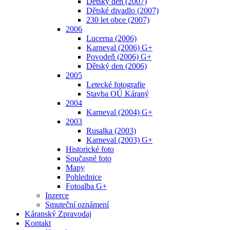
Dětský den (2007)
Dětské divadlo (2007)
230 let obce (2007)
2006
Lucerna (2006)
Karneval (2006) G+
Povodeň (2006) G+
Dětský den (2006)
2005
Letecké fotografie
Stavba OÚ Káraný
2004
Karneval (2004) G+
2003
Rusalka (2003)
Karneval (2003) G+
Historické foto
Současné foto
Mapy
Pohlednice
Fotoalba G+
Inzerce
Smuteční oznámení
Káranský Zpravodaj
Kontakt