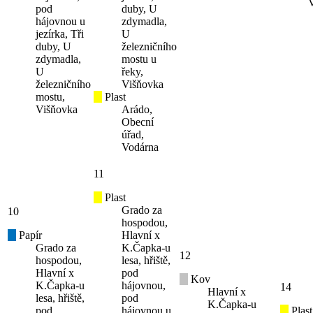
pod
duby, U
hájovnou u
zdymadla,
jezírka, Tři
U
duby, U
železničního
zdymadla,
mostu u
U
řeky,
železničního
Višňovka
mostu,
Plast
Višňovka
Arádo,
Obecní
úřad,
Vodárna
11
Plast
Grado za
10
hospodou,
Papír
Hlavní x
Grado za
K.Čapka-u
12
hospodou,
lesa, hřiště,
Hlavní x
pod
Kov
K.Čapka-u
hájovnou,
14
Hlavní x
lesa, hřiště,
pod
K.Čapka-u
pod
hájovnou u
Plast