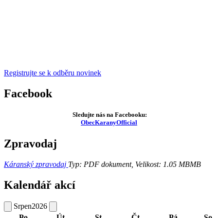
Registrujte se k odběru novinek
Facebook
Sledujte nás na Facebooku:
ObecKaranyOfficial
Zpravodaj
Káranský zpravodaj
Typ: PDF dokument, Velikost: 1.05 MB
MB
Kalendář akcí
Srpen
2026
Po
Út
St
Čt
Pá
So