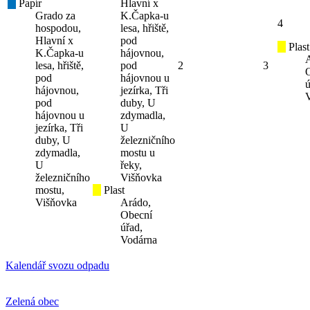
Papír
Hlavní x
Grado za
K.Čapka-u
4
hospodou,
lesa, hřiště,
Hlavní x
pod
Plast
K.Čapka-u
hájovnou,
lesa, hřiště,
pod
2
3
pod
hájovnou u
ú
hájovnou,
jezírka, Tři
pod
duby, U
hájovnou u
zdymadla,
jezírka, Tři
U
duby, U
železničního
zdymadla,
mostu u
U
řeky,
železničního
Višňovka
mostu,
Plast
Višňovka
Arádo,
Obecní
úřad,
Vodárna
Kalendář svozu odpadu
Zelená obec