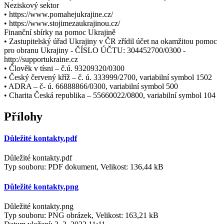
Neziskový sektor
• https://www.pomahejukrajine.cz/
• https://www.stojimezaukrajinou.cz/
Finanční sbírky na pomoc Ukrajině
• Zastupitelský úřad Ukrajiny v ČR zřídil účet na okamžitou pomoc
pro obranu Ukrajiny - ČÍSLO ÚČTU: 304452700/0300 -
http://supportukraine.cz
• Člověk v tísni – č.ú. 93209320/0300
• Český červený kříž – č. ú. 333999/2700, variabilní symbol 1502
• ADRA – č- ú. 66888866/0300, variabilní symbol 500
• Charita Česká republika – 55660022/0800, variabilní symbol 104
Přílohy
Důležité kontakty.pdf
Důležité kontakty.pdf
Typ souboru: PDF dokument, Velikost: 136,44 kB
Důležité kontakty.png
Důležité kontakty.png
Typ souboru: PNG obrázek, Velikost: 163,21 kB