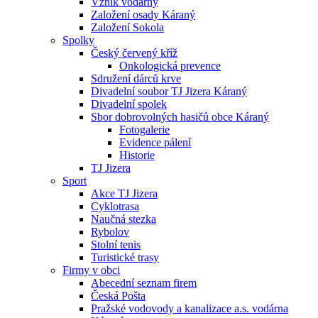
Vznik vodárny
Založení osady Káraný
Založení Sokola
Spolky
Český červený kříž
Onkologická prevence
Sdružení dárců krve
Divadelní soubor TJ Jizera Káraný
Divadelní spolek
Sbor dobrovolných hasičů obce Káraný
Fotogalerie
Evidence pálení
Historie
TJ Jizera
Sport
Akce TJ Jizera
Cyklotrasa
Naučná stezka
Rybolov
Stolní tenis
Turistické trasy
Firmy v obci
Abecední seznam firem
Česká Pošta
Pražské vodovody a kanalizace a.s. vodárna