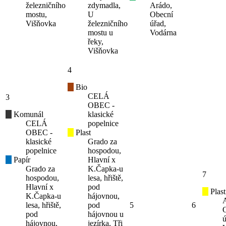
železničního
zdymadla,
Arádo,
mostu,
U
Obecní
Višňovka
železničního
úřad,
mostu u
Vodárna
řeky,
Višňovka
4
Bio
CELÁ
3
OBEC -
Komunál
klasické
CELÁ
popelnice
OBEC -
Plast
klasické
Grado za
popelnice
hospodou,
Papír
Hlavní x
Grado za
K.Čapka-u
7
hospodou,
lesa, hřiště,
Hlavní x
pod
Plast
K.Čapka-u
hájovnou,
lesa, hřiště,
pod
5
6
pod
hájovnou u
ú
hájovnou,
jezírka, Tři