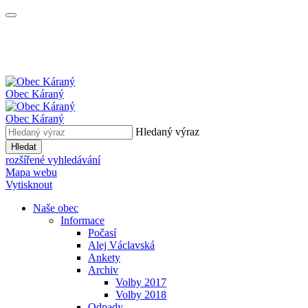
Obec
Káraný
Obec
Káraný
Hledaný výraz
Hledat
rozšířené vyhledávání
Mapa webu
Vytisknout
Naše obec
Informace
Počasí
Alej Václavská
Ankety
Archiv
Volby 2017
Volby 2018
Odpady