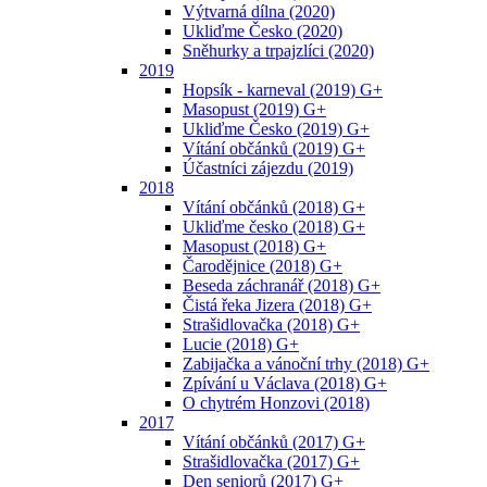
Výtvarná dílna (2020)
Ukliďme Česko (2020)
Sněhurky a trpajzlíci (2020)
2019
Hopsík - karneval (2019) G+
Masopust (2019) G+
Ukliďme Česko (2019) G+
Vítání občánků (2019) G+
Účastníci zájezdu (2019)
2018
Vítání občánků (2018) G+
Ukliďme česko (2018) G+
Masopust (2018) G+
Čarodějnice (2018) G+
Beseda záchranář (2018) G+
Čistá řeka Jizera (2018) G+
Strašidlovačka (2018) G+
Lucie (2018) G+
Zabijačka a vánoční trhy (2018) G+
Zpívání u Václava (2018) G+
O chytrém Honzovi (2018)
2017
Vítání občánků (2017) G+
Strašidlovačka (2017) G+
Den seniorů (2017) G+