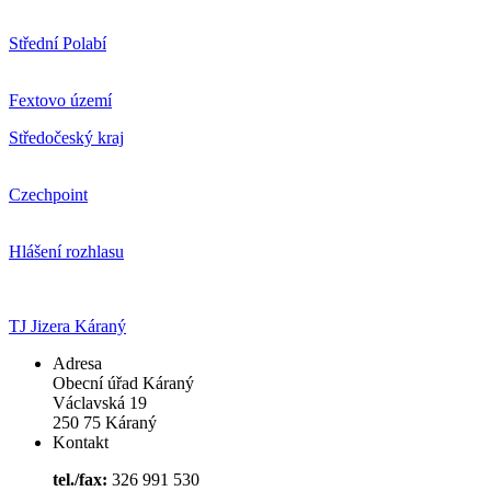
Střední Polabí
Fextovo území
Středočeský kraj
Czechpoint
Hlášení rozhlasu
TJ Jizera Káraný
Adresa
Obecní úřad Káraný
Václavská 19
250 75 Káraný
Kontakt
tel./fax:
326 991 530