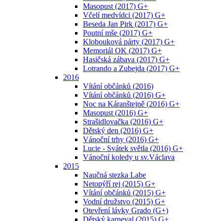
Masopust (2017) G+
Včelí medvídci (2017) G+
Beseda Jan Pirk (2017) G+
Poutní mše (2017) G+
Klobouková párty (2017) G+
Memoriál OK (2017) G+
Hasičská zábava (2017) G+
Lotrando a Zubejda (2017) G+
2016
Vítání občánků (2016)
Vítání občánků (2016) G+
Noc na Káranštejně (2016) G+
Masopust (2016) G+
Strašidlovačka (2016) G+
Dětský den (2016) G+
Vánoční trhy (2016) G+
Lucie - Svátek světla (2016) G+
Vánoční koledy u sv.Václava
2015
Naučná stezka Labe
Netopýří rej (2015) G+
Vítání občánků (2015) G+
Vodní družstvo (2015) G+
Otevření lávky Grado (G+)
Dětský karneval (2015) G+