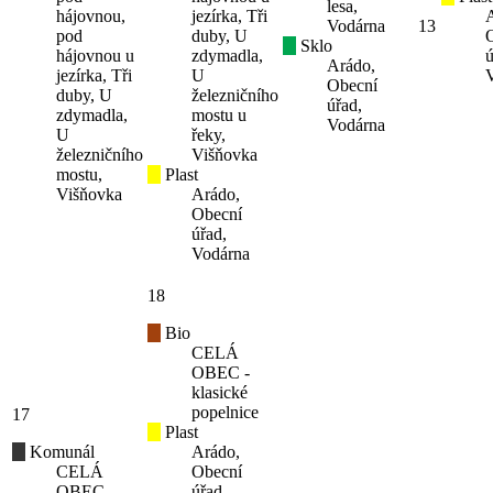
lesa,
hájovnou,
jezírka, Tři
Vodárna
13
pod
duby, U
Sklo
hájovnou u
zdymadla,
ú
Arádo,
jezírka, Tři
U
Obecní
duby, U
železničního
úřad,
zdymadla,
mostu u
Vodárna
U
řeky,
železničního
Višňovka
mostu,
Plast
Višňovka
Arádo,
Obecní
úřad,
Vodárna
18
Bio
CELÁ
OBEC -
klasické
popelnice
17
Plast
Komunál
Arádo,
CELÁ
Obecní
OBEC -
úřad,