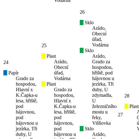
Vodárna
26
Sklo
Arádo,
Obecní
úřad,
Vodárna
25
Sklo
Plast
Arádo,
Arádo,
Grado za
24
Obecní
hospodou,
Papír
úřad,
hřiště, pod
Grado za
Vodárna
hájovnou u
hospodou,
Plast
jezírka, Tři
Hlavní x
Grado za
duby, U
K.Čapka-u
hospodou,
zdymadla,
28
lesa, hřiště,
Hlavní x
U
pod
K.Čapka-u
železničního
Plast
hájovnou,
lesa, hřiště,
mostu u
27
pod
pod
řeky,
hájovnou u
hájovnou,
Višňovka
ú
jezírka, Tři
pod
Sklo
duby, U
hájovnou u
Arádo,