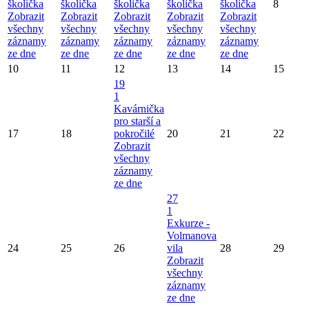
školička
školička
školička
školička
školička
8
Zobrazit
Zobrazit
Zobrazit
Zobrazit
Zobrazit
všechny
všechny
všechny
všechny
všechny
záznamy
záznamy
záznamy
záznamy
záznamy
ze dne
ze dne
ze dne
ze dne
ze dne
10
11
12
13
14
15
19
1
Kavárnička
pro starší a
17
18
pokročilé
20
21
22
Zobrazit
všechny
záznamy
ze dne
27
1
Exkurze -
Volmanova
24
25
26
vila
28
29
Zobrazit
všechny
záznamy
ze dne