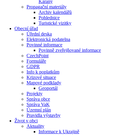
Káraný
Propagační materiály
Archiv kalendářů
Pohlednice
Turistické vizitky
Obecní úřad
Úřední deska
Elektronická podatelna
Povinné informace
Povinně zveřejňované informace
CzechPoint
Formuláře
GDPR
Info k poplatkům
Krizové situace
Mapové podklady
Geoportál
Projekty
Správa obce
Správa VaK
Územní plán
Pravidla výstavby
Život v obci
Aktuality
Informace k Ukrajině