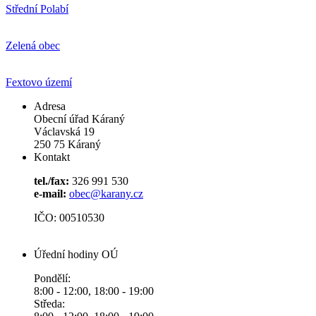
Střední Polabí
Zelená obec
Fextovo území
Adresa
Obecní úřad Káraný
Václavská 19
250 75 Káraný
Kontakt
tel./fax:
326 991 530
e-mail:
obec@karany.cz
IČO: 00510530
Úřední hodiny OÚ
Pondělí:
8:00 - 12:00, 18:00 - 19:00
Středa: