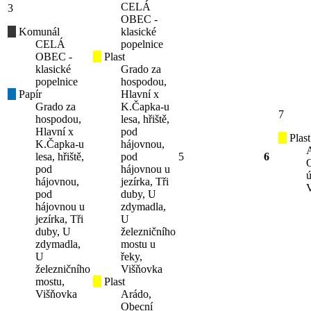
CELÁ
3
OBEC -
Komunál
klasické
CELÁ
popelnice
OBEC -
Plast
klasické
Grado za
popelnice
hospodou,
Papír
Hlavní x
Grado za
K.Čapka-u
7
hospodou,
lesa, hřiště,
Hlavní x
pod
Plast
K.Čapka-u
hájovnou,
lesa, hřiště,
pod
5
6
pod
hájovnou u
ú
hájovnou,
jezírka, Tři
pod
duby, U
hájovnou u
zdymadla,
jezírka, Tři
U
duby, U
železničního
zdymadla,
mostu u
U
řeky,
železničního
Višňovka
mostu,
Plast
Višňovka
Arádo,
Obecní