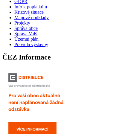
GDPR
Info k poplatkům
Krizové situace
Mapové podklady
Projekty
Správa obce
Správa VaK
Územní plán
Pravidla výstavby
ČEZ Informace