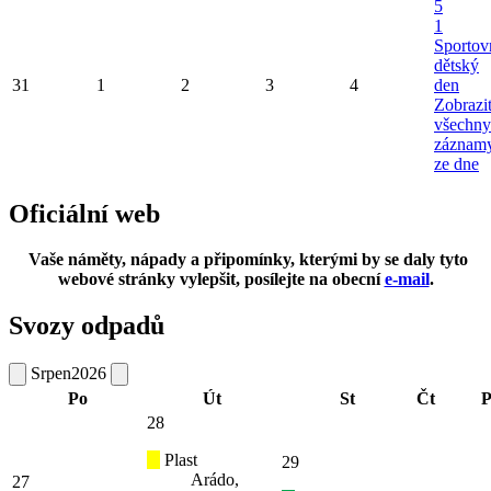
5
1
Sportov
dětský
31
1
2
3
4
den
Zobrazi
všechny
záznam
ze dne
Oficiální web
Vaše náměty, nápady a připomínky, kterými by se daly tyto
webové stránky vylepšit, posílejte na obecní
e-mail
.
Svozy odpadů
Srpen
2026
Po
Út
St
Čt
P
28
Plast
29
Arádo,
27