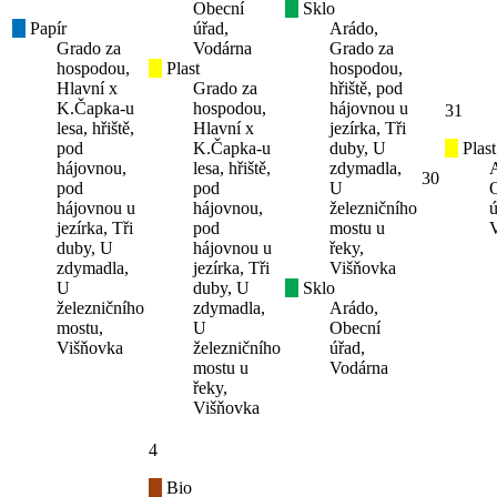
Obecní
Sklo
Papír
úřad,
Arádo,
Grado za
Vodárna
Grado za
hospodou,
Plast
hospodou,
Hlavní x
Grado za
hřiště, pod
K.Čapka-u
hospodou,
hájovnou u
31
lesa, hřiště,
Hlavní x
jezírka, Tři
pod
K.Čapka-u
duby, U
Plast
hájovnou,
lesa, hřiště,
zdymadla,
30
pod
pod
U
hájovnou u
hájovnou,
železničního
ú
jezírka, Tři
pod
mostu u
duby, U
hájovnou u
řeky,
zdymadla,
jezírka, Tři
Višňovka
U
duby, U
Sklo
železničního
zdymadla,
Arádo,
mostu,
U
Obecní
Višňovka
železničního
úřad,
mostu u
Vodárna
řeky,
Višňovka
4
Bio