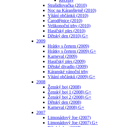
Recepty
Strašidlovačka (2010)
Noc na Káranštejně (2010)
Vítání občánků (2010)
Čarodějnice (2010)
Velikonoční trhy (2010)
Hasičský ples (2010)
Dětský den (2010) G+
2009
Hrátky s čertem (2009)
Hrátky s čertem (2009) G+
Karneval (2009)
Hasičský ples (2009)
Dětské divadlo (2009)
Káranské vánoční trhy
Vítání občánků (2009) G+
2008
Ženský boj (2008)
Ženský boj 1 (2008) G+
Ženský boj 2 (2008) G+
Dětský den (2008)
Karneval (2008) G+
2007
Limonádový Joe (2007)
Limonádový Joe (2007) G+