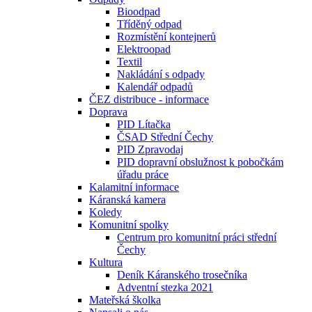
Bioodpad
Tříděný odpad
Rozmístění kontejnerů
Elektroopad
Textil
Nakládání s odpady
Kalendář odpadů
ČEZ distribuce - informace
Doprava
PID Lítačka
ČSAD Střední Čechy
PID Zpravodaj
PID dopravní obslužnost k pobočkám
úřadu práce
Kalamitní informace
Káranská kamera
Koledy
Komunitní spolky
Centrum pro komunitní práci střední
Čechy
Kultura
Deník Káranského trosečníka
Adventní stezka 2021
Mateřská školka