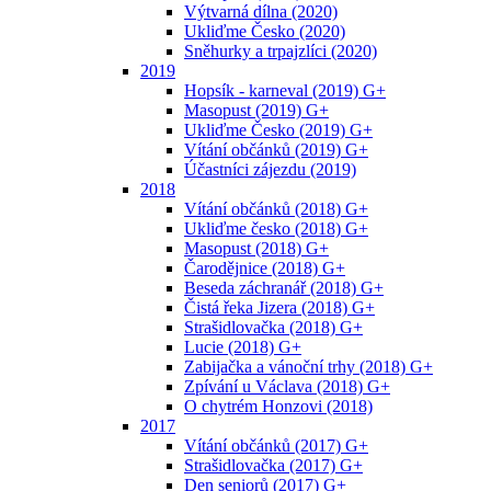
Výtvarná dílna (2020)
Ukliďme Česko (2020)
Sněhurky a trpajzlíci (2020)
2019
Hopsík - karneval (2019) G+
Masopust (2019) G+
Ukliďme Česko (2019) G+
Vítání občánků (2019) G+
Účastníci zájezdu (2019)
2018
Vítání občánků (2018) G+
Ukliďme česko (2018) G+
Masopust (2018) G+
Čarodějnice (2018) G+
Beseda záchranář (2018) G+
Čistá řeka Jizera (2018) G+
Strašidlovačka (2018) G+
Lucie (2018) G+
Zabijačka a vánoční trhy (2018) G+
Zpívání u Václava (2018) G+
O chytrém Honzovi (2018)
2017
Vítání občánků (2017) G+
Strašidlovačka (2017) G+
Den seniorů (2017) G+