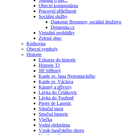
Napsali o nás...
Obecní kompostárna
Pracovní příležitosti
Sociální služby
Diakonie Broumov, sociální družstvo
Dementia.cz
Virtuální prohlídky
Zelená obec
Knihovna
Obecní symboly
Historie
Exkurze do historie
Historie TJ
Jiří Stříbrný
Kaple sv. Jana Nepomuckého
Kaple sv. Václava
Káraný a přívozy
Lávka do Čelákovic
Lávka do Toušeně
Pierre de Lasenic
Silniční most
Stručná historie
Vlečka
Vodní elektrárna
Vznik hasičského sboru