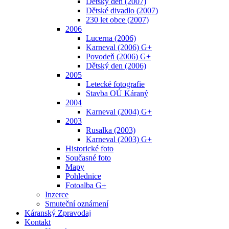
Dětský den (2007)
Dětské divadlo (2007)
230 let obce (2007)
2006
Lucerna (2006)
Karneval (2006) G+
Povodeň (2006) G+
Dětský den (2006)
2005
Letecké fotografie
Stavba OÚ Káraný
2004
Karneval (2004) G+
2003
Rusalka (2003)
Karneval (2003) G+
Historické foto
Současné foto
Mapy
Pohlednice
Fotoalba G+
Inzerce
Smuteční oznámení
Káranský Zpravodaj
Kontakt