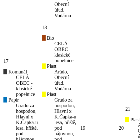
Obecní
úřad,
Vodárna
18
Bio
CELÁ
OBEC -
klasické
popelnice
17
Plast
Komunál
Arádo,
CELÁ
Obecní
OBEC -
úřad,
klasické
Vodárna
popelnice
Plast
Papír
Grado za
Grado za
hospodou,
21
hospodou,
Hlavní x
Hlavní x
K.Čapka-u
Plast
K.Čapka-u
lesa, hřiště,
lesa, hřiště,
pod
19
20
pod
hájovnou,
ú
hájovnou,
pod