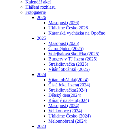
Kalendář akcí
Hlášení rozhlasu
Fotogalerie
2026
Masopust (2026)
Ukliďme Česko 2026
Káranská vycházka na Opočno
2025
Masopust (2025)
Čarodějnice (2025)
Volejbalová školička (2025)
Burgery v TJ Jizera (2025)
Strašidlovačka (2025)
Vítání občánků (2025)
2024
Vítání občánků(2024)
Čistá řeka Jizera(2024)
Strašidlovačka(2024)
Dětský den(2024)
Káraný na sletu(2024)
Masopust (2024)
Velikonoce (2024)
Ukliďme Česko (2024)
Melounobraní (2024)
2023