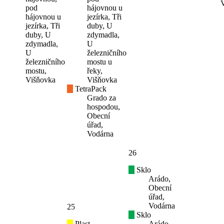
pod
hájovnou u
hájovnou u
jezírka, Tři
jezírka, Tři
duby, U
duby, U
zdymadla,
zdymadla,
U
U
železničního
železničního
mostu u
mostu,
řeky,
Višňovka
Višňovka
TetraPack
Grado za
hospodou,
Obecní
úřad,
Vodárna
26
Sklo
Arádo,
Obecní
úřad,
Vodárna
25
Sklo
Plast
Arádo,