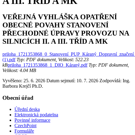
A III. TŘÍD A MK
VEŘEJNÁ VYHLÁŠKA OPATŘENÍ
OBECNÉ POVAHY STANOVENÍ
PŘECHODNÉ ÚPRAVY PROVOZU NA
SILNICÍCH II. A III. TŘÍD A MK
priloha_1721353868_0_Stanovení_PUP_Káraný_Dopravní_značení_P
(1).pdf
Typ: PDF dokument, Velikost: 522.23
kB
priloha_1721353868_1_DIO_Káraný.pdf
Typ: PDF dokument,
Velikost: 4.04 MB
Vyvěšeno: 25. 6. 2026
Datum sejmutí: 10. 7. 2026
Zodpovídá:
Ing.
Barbora Krejčí Ph.D.
Obecní úřad
Úřední deska
Elektronická podatelna
Povinné informace
CzechPoint
Formuláře