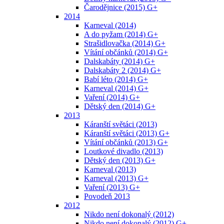
Čarodějnice (2015) G+
2014
Karneval (2014)
A do pyžam (2014) G+
Strašidlovačka (2014) G+
Vítání občánků (2014) G+
Dalskabáty (2014) G+
Dalskabáty 2 (2014) G+
Babí léto (2014) G+
Karneval (2014) G+
Vaření (2014) G+
Dětský den (2014) G+
2013
Káranští světáci (2013)
Káranští světáci (2013) G+
Vítání občánků (2013) G+
Loutkové divadlo (2013)
Dětský den (2013) G+
Karneval (2013)
Karneval (2013) G+
Vaření (2013) G+
Povodeň 2013
2012
Nikdo není dokonalý (2012)
Nikdo není dokonalý (2012) G+