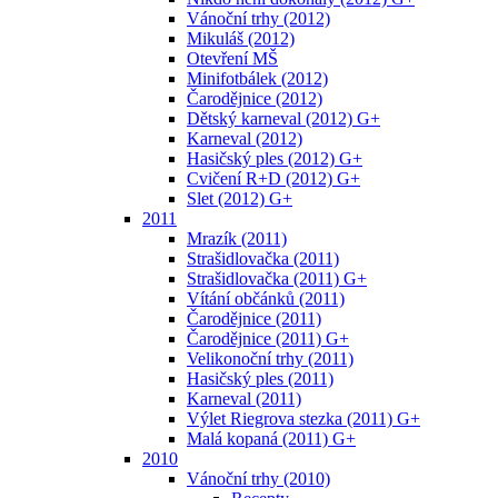
Vánoční trhy (2012)
Mikuláš (2012)
Otevření MŠ
Minifotbálek (2012)
Čarodějnice (2012)
Dětský karneval (2012) G+
Karneval (2012)
Hasičský ples (2012) G+
Cvičení R+D (2012) G+
Slet (2012) G+
2011
Mrazík (2011)
Strašidlovačka (2011)
Strašidlovačka (2011) G+
Vítání občánků (2011)
Čarodějnice (2011)
Čarodějnice (2011) G+
Velikonoční trhy (2011)
Hasičský ples (2011)
Karneval (2011)
Výlet Riegrova stezka (2011) G+
Malá kopaná (2011) G+
2010
Vánoční trhy (2010)