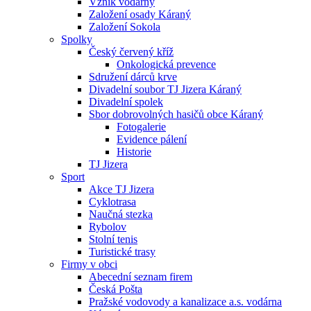
Vznik vodárny
Založení osady Káraný
Založení Sokola
Spolky
Český červený kříž
Onkologická prevence
Sdružení dárců krve
Divadelní soubor TJ Jizera Káraný
Divadelní spolek
Sbor dobrovolných hasičů obce Káraný
Fotogalerie
Evidence pálení
Historie
TJ Jizera
Sport
Akce TJ Jizera
Cyklotrasa
Naučná stezka
Rybolov
Stolní tenis
Turistické trasy
Firmy v obci
Abecední seznam firem
Česká Pošta
Pražské vodovody a kanalizace a.s. vodárna