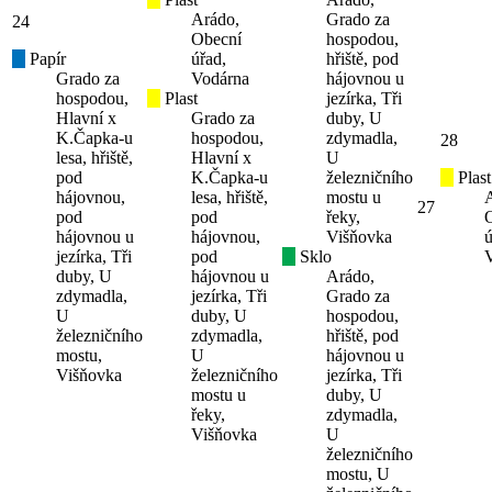
Arádo,
Grado za
24
Obecní
hospodou,
Papír
úřad,
hřiště, pod
Grado za
Vodárna
hájovnou u
hospodou,
Plast
jezírka, Tři
Hlavní x
Grado za
duby, U
K.Čapka-u
hospodou,
zdymadla,
28
lesa, hřiště,
Hlavní x
U
pod
K.Čapka-u
železničního
Plast
hájovnou,
lesa, hřiště,
mostu u
27
pod
pod
řeky,
hájovnou u
hájovnou,
Višňovka
ú
jezírka, Tři
pod
Sklo
duby, U
hájovnou u
Arádo,
zdymadla,
jezírka, Tři
Grado za
U
duby, U
hospodou,
železničního
zdymadla,
hřiště, pod
mostu,
U
hájovnou u
Višňovka
železničního
jezírka, Tři
mostu u
duby, U
řeky,
zdymadla,
Višňovka
U
železničního
mostu, U