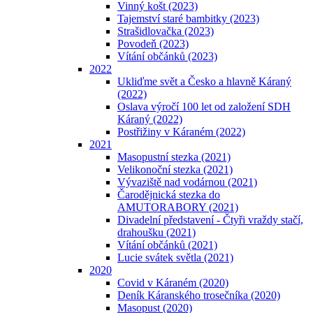
Vinný košt (2023)
Tajemství staré bambitky (2023)
Strašidlovačka (2023)
Povodeň (2023)
Vítání občánků (2023)
2022
Ukliďme svět a Česko a hlavně Káraný
(2022)
Oslava výročí 100 let od založení SDH
Káraný (2022)
Postřižiny v Káraném (2022)
2021
Masopustní stezka (2021)
Velikonoční stezka (2021)
Vývaziště nad vodárnou (2021)
Čarodějnická stezka do
AMUTORABORY (2021)
Divadelní představení - Čtyři vraždy stačí,
drahoušku (2021)
Vítání občánků (2021)
Lucie svátek světla (2021)
2020
Covid v Káraném (2020)
Deník Káranského trosečníka (2020)
Masopust (2020)