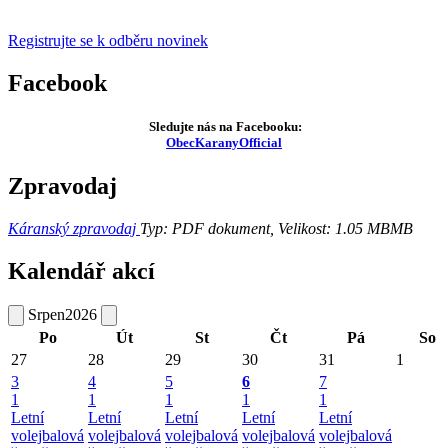
Registrujte se k odběru novinek
Facebook
Sledujte nás na Facebooku:
ObecKaranyOfficial
Zpravodaj
Káranský zpravodaj
Typ: PDF dokument, Velikost: 1.05 MB
MB
Kalendář akcí
Srpen
2026
Po
Út
St
Čt
Pá
So
27
28
29
30
31
1
3
4
5
6
7
1
1
1
1
1
Letní
Letní
Letní
Letní
Letní
volejbalová
volejbalová
volejbalová
volejbalová
volejbalová