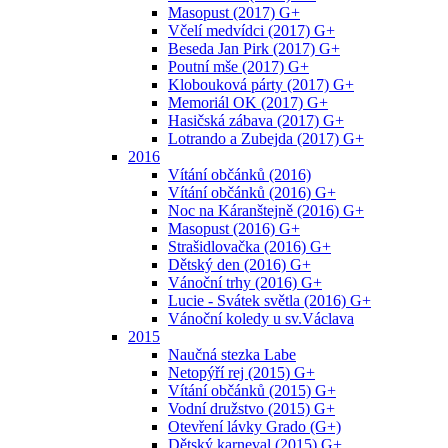
Masopust (2017) G+
Včelí medvídci (2017) G+
Beseda Jan Pirk (2017) G+
Poutní mše (2017) G+
Klobouková párty (2017) G+
Memoriál OK (2017) G+
Hasičská zábava (2017) G+
Lotrando a Zubejda (2017) G+
2016
Vítání občánků (2016)
Vítání občánků (2016) G+
Noc na Káranštejně (2016) G+
Masopust (2016) G+
Strašidlovačka (2016) G+
Dětský den (2016) G+
Vánoční trhy (2016) G+
Lucie - Svátek světla (2016) G+
Vánoční koledy u sv.Václava
2015
Naučná stezka Labe
Netopýří rej (2015) G+
Vítání občánků (2015) G+
Vodní družstvo (2015) G+
Otevření lávky Grado (G+)
Dětský karneval (2015) G+