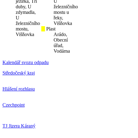
jezírka, Tři
U
duby, U
železničního
zdymadla,
mostu u
U
řeky,
železničního
Višňovka
mostu,
Plast
Višňovka
Arádo,
Obecní
úřad,
Vodárna
Kalendář svozu odpadu
Středočeský kraj
Hlášení rozhlasu
Czechpoint
TJ Jizera Káraný