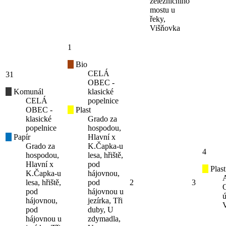
železničního
mostu u
řeky,
Višňovka
1
Bio
CELÁ
31
OBEC -
Komunál
klasické
CELÁ
popelnice
OBEC -
Plast
klasické
Grado za
popelnice
hospodou,
Papír
Hlavní x
Grado za
K.Čapka-u
4
hospodou,
lesa, hřiště,
Hlavní x
pod
Plast
K.Čapka-u
hájovnou,
lesa, hřiště,
pod
2
3
pod
hájovnou u
ú
hájovnou,
jezírka, Tři
pod
duby, U
hájovnou u
zdymadla,