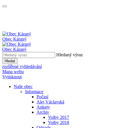
Obec
Káraný
Obec
Káraný
Hledaný výraz
Hledat
rozšířené vyhledávání
Mapa webu
Vytisknout
Naše obec
Informace
Počasí
Alej Václavská
Ankety
Archiv
Volby 2017
Volby 2018
Odpady