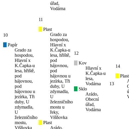
úřad,
Vodárna
11
Plast
Grado za
10
hospodou,
Papír
Hlavní x
Grado za
K.Čapka-u
12
hospodou,
lesa, hřiště,
Hlavní x
pod
Kov
K.Čapka-u
hájovnou,
14
Hlavní x
lesa, hřiště,
pod
K.Čapka-u
pod
hájovnou u
Plast
lesa,
hájovnou,
jezírka, Tři
Vodárna
13
pod
duby, U
Sklo
hájovnou u
zdymadla,
ú
Arádo,
jezírka, Tři
U
Obecní
duby, U
železničního
úřad,
zdymadla,
mostu u
Vodárna
U
řeky,
železničního
Višňovka
mostu,
Plast
Višňovka
Arádo,