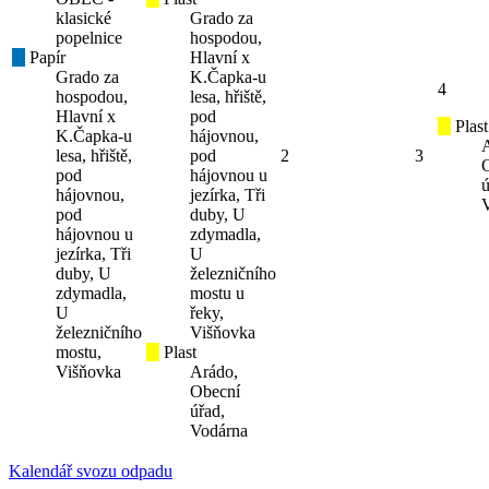
klasické
Grado za
popelnice
hospodou,
Papír
Hlavní x
Grado za
K.Čapka-u
4
hospodou,
lesa, hřiště,
Hlavní x
pod
Plast
K.Čapka-u
hájovnou,
lesa, hřiště,
pod
2
3
pod
hájovnou u
ú
hájovnou,
jezírka, Tři
pod
duby, U
hájovnou u
zdymadla,
jezírka, Tři
U
duby, U
železničního
zdymadla,
mostu u
U
řeky,
železničního
Višňovka
mostu,
Plast
Višňovka
Arádo,
Obecní
úřad,
Vodárna
Kalendář svozu odpadu