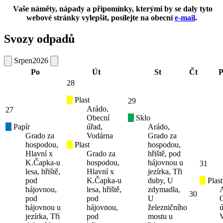
Vaše náměty, nápady a připomínky, kterými by se daly tyto
webové stránky vylepšit, posílejte na obecní
e-mail
.
Svozy odpadů
Srpen
2026
Po
Út
St
Čt
P
28
Plast
29
Arádo,
27
Obecní
Sklo
Papír
úřad,
Arádo,
Grado za
Vodárna
Grado za
hospodou,
Plast
hospodou,
Hlavní x
Grado za
hřiště, pod
K.Čapka-u
hospodou,
hájovnou u
31
lesa, hřiště,
Hlavní x
jezírka, Tři
pod
K.Čapka-u
duby, U
Plast
hájovnou,
lesa, hřiště,
zdymadla,
30
pod
pod
U
hájovnou u
hájovnou,
železničního
ú
jezírka, Tři
pod
mostu u