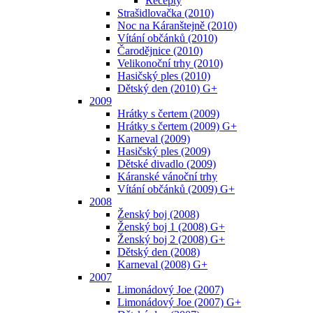
Recepty
Strašidlovačka (2010)
Noc na Káranštejně (2010)
Vítání občánků (2010)
Čarodějnice (2010)
Velikonoční trhy (2010)
Hasičský ples (2010)
Dětský den (2010) G+
2009
Hrátky s čertem (2009)
Hrátky s čertem (2009) G+
Karneval (2009)
Hasičský ples (2009)
Dětské divadlo (2009)
Káranské vánoční trhy
Vítání občánků (2009) G+
2008
Ženský boj (2008)
Ženský boj 1 (2008) G+
Ženský boj 2 (2008) G+
Dětský den (2008)
Karneval (2008) G+
2007
Limonádový Joe (2007)
Limonádový Joe (2007) G+