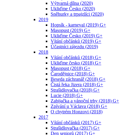
Výtvarná dílna (2020)
Ukliďme Česko (2020)
Sněhurky a trpajzlíci (2020)
2019
Hopsík - karneval (2019) G+
Masopust (2019) G+
Ukliďme Česko (2019) G+
Vítání občánků (2019) G+
Účastníci zájezdu (2019)
2018
Vítání občánků (2018) G+
Ukliďme česko (2018) G+
Masopust (2018) G+
Čarodějnice (2018) G+
Beseda záchranář (2018) G+
Čistá řeka Jizera (2018) G+
Strašidlovačka (2018) G+
Lucie (2018) G+
Zabijačka a vánoční trhy (2018) G+
Zpívání u Václava (2018) G+
O chytrém Honzovi (2018)
2017
Vítání občánků (2017) G+
Strašidlovačka (2017) G+
Den seniorů (2017) G+