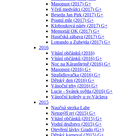
Masopust (2017) G+
Včelí medvídci (2017) G+
Beseda Jan Pirk (2017) G+
Poutní mše (2017) G+
Klobouková párty (2017) G+
Memoriál OK (2017) G+
Hasičská zábava (2017) G+
Lotrando a Zubejda (2017) G+
2016
Vítání občánků (2016)
Vítání občánků (2016) G+
Noc na Káranštejně (2016) G+
Masopust (2016) G+
Strašidlovačka (2016) G+
Dětský den (2016) G+
Vánoční trhy (2016) G+
Lucie - Svátek světla (2016) G+
Vánoční koledy u sv.Václava
2015
Naučná stezka Labe
Netopýří rej (2015) G+
Vítání občánků (2015) G+
Vodní družstvo (2015) G+
Otevření lávky Grado (G+)
Dětský karneval (2015) G+