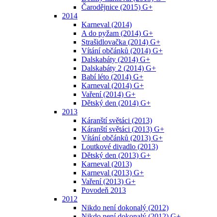
Čarodějnice (2015) G+
2014
Karneval (2014)
A do pyžam (2014) G+
Strašidlovačka (2014) G+
Vítání občánků (2014) G+
Dalskabáty (2014) G+
Dalskabáty 2 (2014) G+
Babí léto (2014) G+
Karneval (2014) G+
Vaření (2014) G+
Dětský den (2014) G+
2013
Káranští světáci (2013)
Káranští světáci (2013) G+
Vítání občánků (2013) G+
Loutkové divadlo (2013)
Dětský den (2013) G+
Karneval (2013)
Karneval (2013) G+
Vaření (2013) G+
Povodeň 2013
2012
Nikdo není dokonalý (2012)
Nikdo není dokonalý (2012) G+