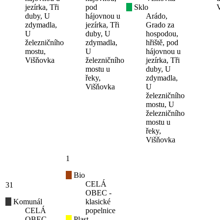
jezírka, Tři
pod
Sklo
duby, U
hájovnou u
Arádo,
zdymadla,
jezírka, Tři
Grado za
U
duby, U
hospodou,
železničního
zdymadla,
hřiště, pod
mostu,
U
hájovnou u
Višňovka
železničního
jezírka, Tři
mostu u
duby, U
řeky,
zdymadla,
Višňovka
U
železničního
mostu, U
železničního
mostu u
řeky,
Višňovka
1
Bio
CELÁ
31
OBEC -
Komunál
klasické
CELÁ
popelnice
OBEC -
Plast