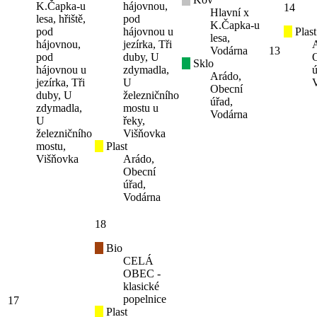
K.Čapka-u
hájovnou,
14
Hlavní x
lesa, hřiště,
pod
K.Čapka-u
pod
hájovnou u
Plast
lesa,
hájovnou,
jezírka, Tři
Vodárna
13
pod
duby, U
Sklo
hájovnou u
zdymadla,
ú
Arádo,
jezírka, Tři
U
Obecní
duby, U
železničního
úřad,
zdymadla,
mostu u
Vodárna
U
řeky,
železničního
Višňovka
mostu,
Plast
Višňovka
Arádo,
Obecní
úřad,
Vodárna
18
Bio
CELÁ
OBEC -
klasické
popelnice
17
Plast