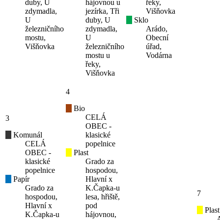
duby, U
hájovnou u
řeky,
zdymadla,
jezírka, Tři
Višňovka
U
duby, U
Sklo
železničního
zdymadla,
Arádo,
mostu,
U
Obecní
Višňovka
železničního
úřad,
mostu u
Vodárna
řeky,
Višňovka
4
Bio
CELÁ
3
OBEC -
Komunál
klasické
CELÁ
popelnice
OBEC -
Plast
klasické
Grado za
popelnice
hospodou,
Papír
Hlavní x
Grado za
K.Čapka-u
7
hospodou,
lesa, hřiště,
Hlavní x
pod
Plast
K.Čapka-u
hájovnou,