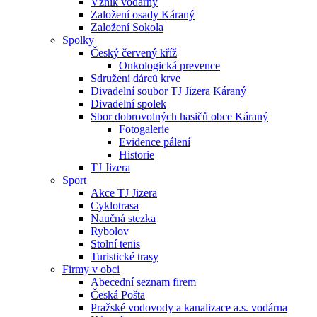
Vznik vodárny
Založení osady Káraný
Založení Sokola
Spolky
Český červený kříž
Onkologická prevence
Sdružení dárců krve
Divadelní soubor TJ Jizera Káraný
Divadelní spolek
Sbor dobrovolných hasičů obce Káraný
Fotogalerie
Evidence pálení
Historie
TJ Jizera
Sport
Akce TJ Jizera
Cyklotrasa
Naučná stezka
Rybolov
Stolní tenis
Turistické trasy
Firmy v obci
Abecední seznam firem
Česká Pošta
Pražské vodovody a kanalizace a.s. vodárna