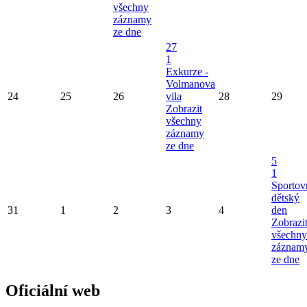
všechny
záznamy
ze dne
27
1
Exkurze -
Volmanova
24
25
26
vila
28
29
Zobrazit
všechny
záznamy
ze dne
5
1
Sportov
dětský
31
1
2
3
4
den
Zobrazi
všechny
záznam
ze dne
Oficiální web