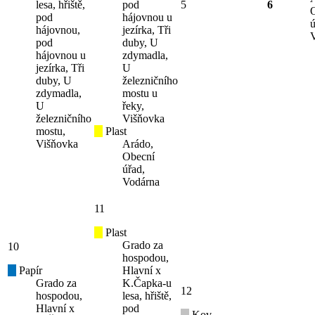
lesa, hřiště,
pod
5
6
pod
hájovnou u
ú
hájovnou,
jezírka, Tři
pod
duby, U
hájovnou u
zdymadla,
jezírka, Tři
U
duby, U
železničního
zdymadla,
mostu u
U
řeky,
železničního
Višňovka
mostu,
Plast
Višňovka
Arádo,
Obecní
úřad,
Vodárna
11
Plast
Grado za
10
hospodou,
Papír
Hlavní x
Grado za
K.Čapka-u
12
hospodou,
lesa, hřiště,
Hlavní x
pod
Kov