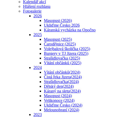
Kalendář akcí
Hlášení rozhlasu
Fotogalerie
2026
Masopust (2026)
Ukliďme Česko 2026
Káranská vycházka na Opočno
2025
Masopust (2025)
Čarodějnice (2025)
Volejbalová školička (2025)
Burgery v TJ Jizera (2025)
Strašidlovačka (2025)
Vítání občánků (2025)
2024
Vítání občánků(2024)
Čistá řeka Jizera(2024)
Strašidlovačka(2024)
Dětský den(2024)
Káraný na sletu(2024)
Masopust (2024)
Velikonoce (2024)
Ukliďme Česko (2024)
Melounobraní (2024)
2023