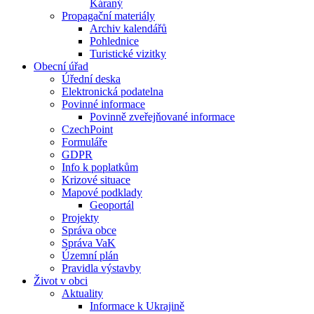
Káraný
Propagační materiály
Archiv kalendářů
Pohlednice
Turistické vizitky
Obecní úřad
Úřední deska
Elektronická podatelna
Povinné informace
Povinně zveřejňované informace
CzechPoint
Formuláře
GDPR
Info k poplatkům
Krizové situace
Mapové podklady
Geoportál
Projekty
Správa obce
Správa VaK
Územní plán
Pravidla výstavby
Život v obci
Aktuality
Informace k Ukrajině