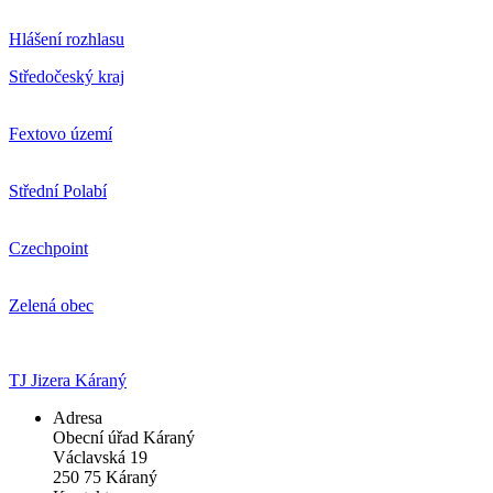
Hlášení rozhlasu
Středočeský kraj
Fextovo území
Střední Polabí
Czechpoint
Zelená obec
TJ Jizera Káraný
Adresa
Obecní úřad Káraný
Václavská 19
250 75 Káraný