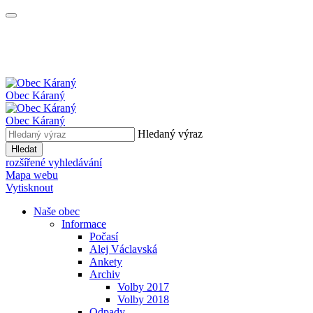
Obec
Káraný
Obec
Káraný
Hledaný výraz
Hledat
rozšířené vyhledávání
Mapa webu
Vytisknout
Naše obec
Informace
Počasí
Alej Václavská
Ankety
Archiv
Volby 2017
Volby 2018
Odpady