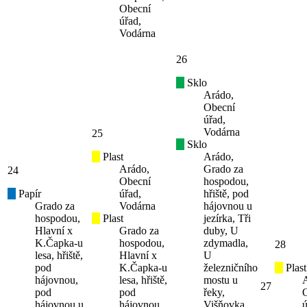
Obecní
úřad,
Vodárna
26
Sklo
Arádo,
Obecní
úřad,
Vodárna
25
Sklo
Plast
Arádo,
Arádo,
Grado za
24
Obecní
hospodou,
Papír
úřad,
hřiště, pod
Grado za
Vodárna
hájovnou u
hospodou,
Plast
jezírka, Tři
Hlavní x
Grado za
duby, U
K.Čapka-u
hospodou,
zdymadla,
28
lesa, hřiště,
Hlavní x
U
pod
K.Čapka-u
železničního
Plast
hájovnou,
lesa, hřiště,
mostu u
27
pod
pod
řeky,
hájovnou u
hájovnou,
Višňovka
ú