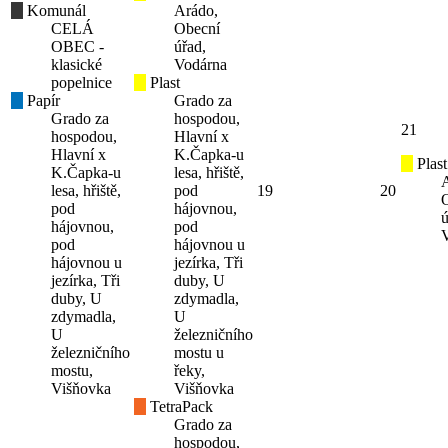
Komunál
Arádo,
CELÁ
Obecní
OBEC -
úřad,
klasické
Vodárna
popelnice
Plast
Papír
Grado za
Grado za
hospodou,
21
hospodou,
Hlavní x
Hlavní x
K.Čapka-u
Plast
K.Čapka-u
lesa, hřiště,
lesa, hřiště,
pod
19
20
pod
hájovnou,
ú
hájovnou,
pod
pod
hájovnou u
hájovnou u
jezírka, Tři
jezírka, Tři
duby, U
duby, U
zdymadla,
zdymadla,
U
U
železničního
železničního
mostu u
mostu,
řeky,
Višňovka
Višňovka
TetraPack
Grado za
hospodou,