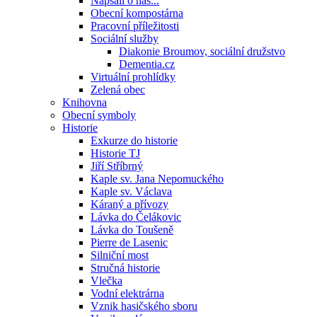
Napsali o nás...
Obecní kompostárna
Pracovní příležitosti
Sociální služby
Diakonie Broumov, sociální družstvo
Dementia.cz
Virtuální prohlídky
Zelená obec
Knihovna
Obecní symboly
Historie
Exkurze do historie
Historie TJ
Jiří Stříbrný
Kaple sv. Jana Nepomuckého
Kaple sv. Václava
Káraný a přívozy
Lávka do Čelákovic
Lávka do Toušeně
Pierre de Lasenic
Silniční most
Stručná historie
Vlečka
Vodní elektrárna
Vznik hasičského sboru