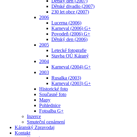
Dětský den (2007)
Dětské divadlo (2007)
230 let obce (2007)
2006
Lucerna (2006)
Karneval (2006) G+
Povodeň (2006) G+
Dětský den (2006)
2005
Letecké fotografie
Stavba OÚ Káraný
2004
Karneval (2004) G+
2003
Rusalka (2003)
Karneval (2003) G+
Historické foto
Současné foto
Mapy
Pohlednice
Fotoalba G+
Inzerce
Smuteční oznámení
Káranský Zpravodaj
Kontakt