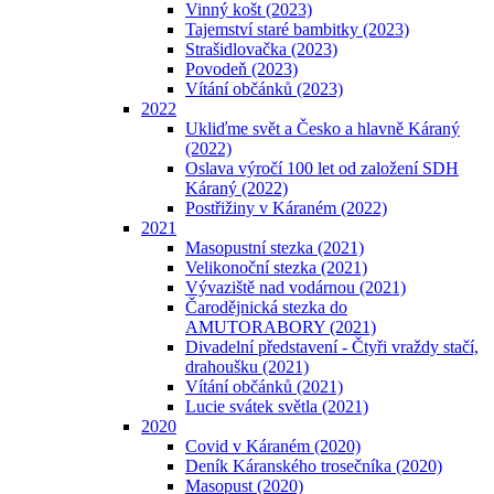
Vinný košt (2023)
Tajemství staré bambitky (2023)
Strašidlovačka (2023)
Povodeň (2023)
Vítání občánků (2023)
2022
Ukliďme svět a Česko a hlavně Káraný
(2022)
Oslava výročí 100 let od založení SDH
Káraný (2022)
Postřižiny v Káraném (2022)
2021
Masopustní stezka (2021)
Velikonoční stezka (2021)
Vývaziště nad vodárnou (2021)
Čarodějnická stezka do
AMUTORABORY (2021)
Divadelní představení - Čtyři vraždy stačí,
drahoušku (2021)
Vítání občánků (2021)
Lucie svátek světla (2021)
2020
Covid v Káraném (2020)
Deník Káranského trosečníka (2020)
Masopust (2020)