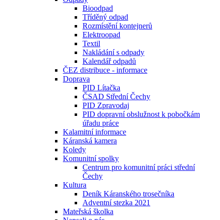
Bioodpad
Tříděný odpad
Rozmístění kontejnerů
Elektroopad
Textil
Nakládání s odpady
Kalendář odpadů
ČEZ distribuce - informace
Doprava
PID Lítačka
ČSAD Střední Čechy
PID Zpravodaj
PID dopravní obslužnost k pobočkám
úřadu práce
Kalamitní informace
Káranská kamera
Koledy
Komunitní spolky
Centrum pro komunitní práci střední
Čechy
Kultura
Deník Káranského trosečníka
Adventní stezka 2021
Mateřská školka