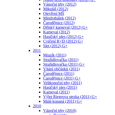
Vánoční trhy (2012)
Mikuláš (2012)
Otevření MŠ
Minifotbálek (2012)
Čarodějnice (2012)
Dětský karneval (2012) G+
Karneval (2012)
Hasičský ples (2012) G+
Cvičení R+D (2012) G+
Slet (2012) G+
2011
Mrazík (2011)
Strašidlovačka (2011)
Strašidlovačka (2011) G+
Vítání občánků (2011)
Čarodějnice (2011)
Čarodějnice (2011) G+
Velikonoční trhy (2011)
Hasičský ples (2011)
Karneval (2011)
Výlet Riegrova stezka (2011) G+
Malá kopaná (2011) G+
2010
Vánoční trhy (2010)