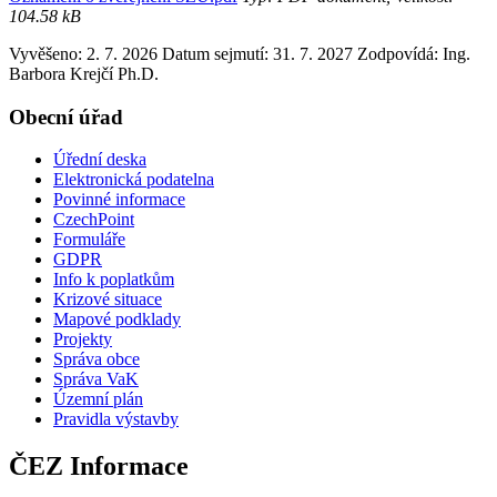
104.58 kB
Vyvěšeno: 2. 7. 2026
Datum sejmutí: 31. 7. 2027
Zodpovídá:
Ing.
Barbora Krejčí Ph.D.
Obecní úřad
Úřední deska
Elektronická podatelna
Povinné informace
CzechPoint
Formuláře
GDPR
Info k poplatkům
Krizové situace
Mapové podklady
Projekty
Správa obce
Správa VaK
Územní plán
Pravidla výstavby
ČEZ Informace