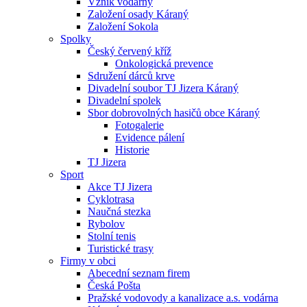
Vznik vodárny
Založení osady Káraný
Založení Sokola
Spolky
Český červený kříž
Onkologická prevence
Sdružení dárců krve
Divadelní soubor TJ Jizera Káraný
Divadelní spolek
Sbor dobrovolných hasičů obce Káraný
Fotogalerie
Evidence pálení
Historie
TJ Jizera
Sport
Akce TJ Jizera
Cyklotrasa
Naučná stezka
Rybolov
Stolní tenis
Turistické trasy
Firmy v obci
Abecední seznam firem
Česká Pošta
Pražské vodovody a kanalizace a.s. vodárna