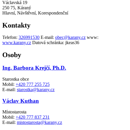
Václavská 19
250 75, Káraný
Hlavní, Návštěvní, Korespondenční
Kontakty
Telefon:
326991530
E-mail:
obec@karany.cz
www:
www.karany.cz
Datová schránka:
jkeas36
Osoby
Ing. Barbora Krejčí, Ph.D.
Starostka obce
Mobil:
+420 777 255 725
E-mail:
starostka@karany.cz
Václav Kuthan
Místostarosta
Mobil:
+420 777 837 231
E-mail:
mistostarosta@karany.cz