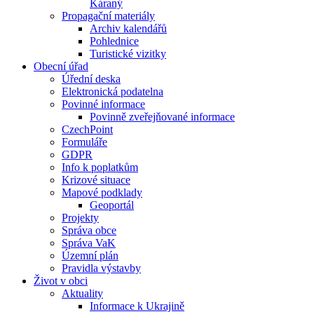
Káraný
Propagační materiály
Archiv kalendářů
Pohlednice
Turistické vizitky
Obecní úřad
Úřední deska
Elektronická podatelna
Povinné informace
Povinně zveřejňované informace
CzechPoint
Formuláře
GDPR
Info k poplatkům
Krizové situace
Mapové podklady
Geoportál
Projekty
Správa obce
Správa VaK
Územní plán
Pravidla výstavby
Život v obci
Aktuality
Informace k Ukrajině