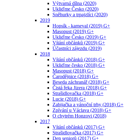
Výtvarná dílna (2020)
Ukliďme Česko (2020)
Sněhurky a trpajzlíci (2020)
2019
Hopsík - karneval (2019) G+
Masopust (2019) G+
Ukliďme Česko (2019) G+
Vítání občánků (2019) G+
Účastníci zájezdu (2019)
2018
Vítání občánků (2018) G+
Ukliďme česko (2018) G+
Masopust (2018) G+
Čarodějnice (2018) G+
Beseda záchranář (2018) G+
Čistá řeka Jizera (2018) G+
Strašidlovačka (2018) G+
Lucie (2018) G+
Zabijačka a vánoční trhy (2018) G+
Zpívání u Václava (2018) G+
O chytrém Honzovi (2018)
2017
Vítání občánků (2017) G+
Strašidlovačka (2017) G+
Den seniorů (2017) G+