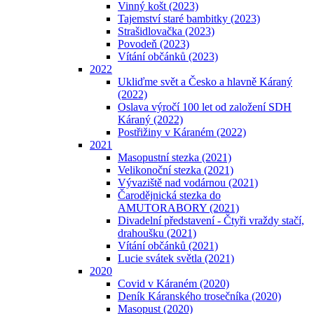
Vinný košt (2023)
Tajemství staré bambitky (2023)
Strašidlovačka (2023)
Povodeň (2023)
Vítání občánků (2023)
2022
Ukliďme svět a Česko a hlavně Káraný
(2022)
Oslava výročí 100 let od založení SDH
Káraný (2022)
Postřižiny v Káraném (2022)
2021
Masopustní stezka (2021)
Velikonoční stezka (2021)
Vývaziště nad vodárnou (2021)
Čarodějnická stezka do
AMUTORABORY (2021)
Divadelní představení - Čtyři vraždy stačí,
drahoušku (2021)
Vítání občánků (2021)
Lucie svátek světla (2021)
2020
Covid v Káraném (2020)
Deník Káranského trosečníka (2020)
Masopust (2020)