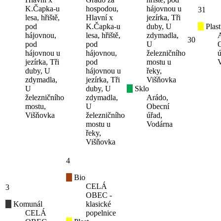
K.Čapka-u
hospodou,
hájovnou u
31
lesa, hřiště,
Hlavní x
jezírka, Tři
pod
K.Čapka-u
duby, U
Plast
hájovnou,
lesa, hřiště,
zdymadla,
30
pod
pod
U
hájovnou u
hájovnou,
železničního
ú
jezírka, Tři
pod
mostu u
duby, U
hájovnou u
řeky,
zdymadla,
jezírka, Tři
Višňovka
U
duby, U
Sklo
železničního
zdymadla,
Arádo,
mostu,
U
Obecní
Višňovka
železničního
úřad,
mostu u
Vodárna
řeky,
Višňovka
4
Bio
CELÁ
3
OBEC -
Komunál
klasické
CELÁ
popelnice