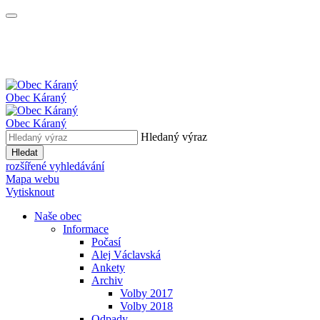
Obec
Káraný
Obec
Káraný
Hledaný výraz
Hledat
rozšířené vyhledávání
Mapa webu
Vytisknout
Naše obec
Informace
Počasí
Alej Václavská
Ankety
Archiv
Volby 2017
Volby 2018
Odpady