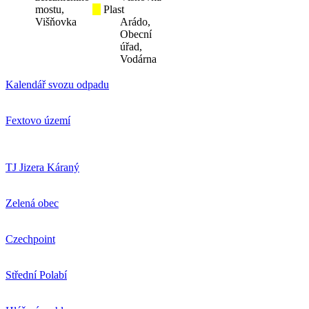
mostu,
Plast
Višňovka
Arádo,
Obecní
úřad,
Vodárna
Kalendář svozu odpadu
Fextovo území
TJ Jizera Káraný
Zelená obec
Czechpoint
Střední Polabí