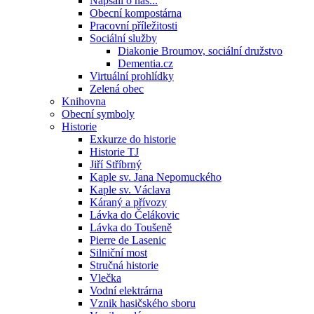
Napsali o nás...
Obecní kompostárna
Pracovní příležitosti
Sociální služby
Diakonie Broumov, sociální družstvo
Dementia.cz
Virtuální prohlídky
Zelená obec
Knihovna
Obecní symboly
Historie
Exkurze do historie
Historie TJ
Jiří Stříbrný
Kaple sv. Jana Nepomuckého
Kaple sv. Václava
Káraný a přívozy
Lávka do Čelákovic
Lávka do Toušeně
Pierre de Lasenic
Silniční most
Stručná historie
Vlečka
Vodní elektrárna
Vznik hasičského sboru