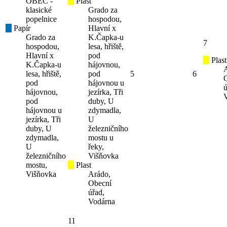
OBEC -
Plast
klasické
Grado za
popelnice
hospodou,
Papír
Hlavní x
Grado za
K.Čapka-u
7
hospodou,
lesa, hřiště,
Hlavní x
pod
Plast
K.Čapka-u
hájovnou,
lesa, hřiště,
pod
5
6
pod
hájovnou u
ú
hájovnou,
jezírka, Tři
pod
duby, U
hájovnou u
zdymadla,
jezírka, Tři
U
duby, U
železničního
zdymadla,
mostu u
U
řeky,
železničního
Višňovka
mostu,
Plast
Višňovka
Arádo,
Obecní
úřad,
Vodárna
11