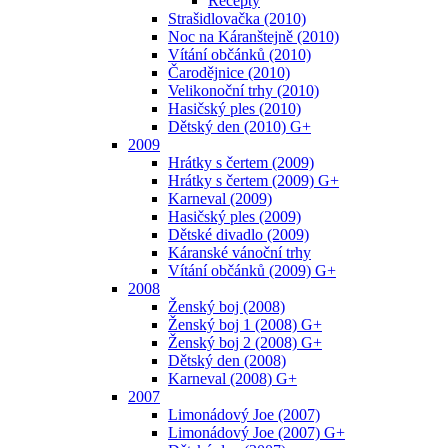
Recepty
Strašidlovačka (2010)
Noc na Káranštejně (2010)
Vítání občánků (2010)
Čarodějnice (2010)
Velikonoční trhy (2010)
Hasičský ples (2010)
Dětský den (2010) G+
2009
Hrátky s čertem (2009)
Hrátky s čertem (2009) G+
Karneval (2009)
Hasičský ples (2009)
Dětské divadlo (2009)
Káranské vánoční trhy
Vítání občánků (2009) G+
2008
Ženský boj (2008)
Ženský boj 1 (2008) G+
Ženský boj 2 (2008) G+
Dětský den (2008)
Karneval (2008) G+
2007
Limonádový Joe (2007)
Limonádový Joe (2007) G+