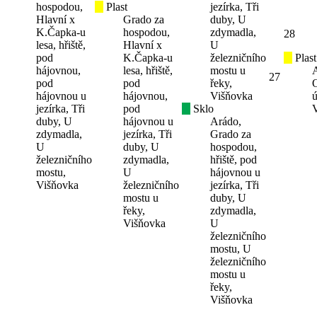
hospodou,
Plast
jezírka, Tři
Hlavní x
Grado za
duby, U
K.Čapka-u
hospodou,
zdymadla,
28
lesa, hřiště,
Hlavní x
U
pod
K.Čapka-u
železničního
Plast
hájovnou,
lesa, hřiště,
mostu u
27
pod
pod
řeky,
hájovnou u
hájovnou,
Višňovka
ú
jezírka, Tři
pod
Sklo
duby, U
hájovnou u
Arádo,
zdymadla,
jezírka, Tři
Grado za
U
duby, U
hospodou,
železničního
zdymadla,
hřiště, pod
mostu,
U
hájovnou u
Višňovka
železničního
jezírka, Tři
mostu u
duby, U
řeky,
zdymadla,
Višňovka
U
železničního
mostu, U
železničního
mostu u
řeky,
Višňovka