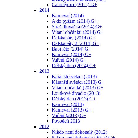
Čarodějnice (2015) G+
2014
Karneval (2014)
A do pyžam (2014) G+
Strašidlovačka (2014) G+
Vítání občánků (2014) G+
Dalskabáty (2014) G+
Dalskabáty 2 (2014) G+
Babí léto (2014) G+
Karneval (2014) G+
Vaření (2014) G+
Dětský den (2014) G+
2013
Káranští světáci (2013)
Káranští světáci (2013) G+
Vítání občánků (2013) G+
Loutkové divadlo (2013)
Dětský den (2013) G+
Karneval (2013)
Karneval (2013) G+
Vaření (2013) G+
Povodeň 2013
2012
Nikdo není dokonalý (2012)
Nikdo není dokonalý (2012) G+