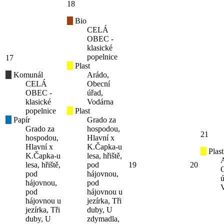
18
Bio
CELÁ
OBEC -
klasické
popelnice
17
Plast
Komunál
Arádo,
CELÁ
Obecní
OBEC -
úřad,
klasické
Vodárna
popelnice
Plast
Papír
Grado za
Grado za
hospodou,
21
hospodou,
Hlavní x
Hlavní x
K.Čapka-u
Plast
K.Čapka-u
lesa, hřiště,
lesa, hřiště,
pod
19
20
pod
hájovnou,
ú
hájovnou,
pod
pod
hájovnou u
hájovnou u
jezírka, Tři
jezírka, Tři
duby, U
duby, U
zdymadla,