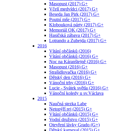
Masopust (2017) G+
Včelí medvídci (2017) G+
Beseda Jan Pirk (2017) G+
Poutní mše (2017) G+
Klobouková párty (2017) G+
Memoriál OK (2017) G+
Hasičská zábava (2017) G+
Lotrando a Zubejda (2017) G+
2016
Vítání občánků (2016)
Vítání občánků (2016) G+
Noc na Káranštejně (2016) G+
Masopust (2016) G+
Strašidlovačka (2016) G+
Dětský den (2016) G+
Vánoční trhy (2016) G+
Lucie - Svátek světla (2016) G+
Vánoční koledy u sv.Václava
2015
Naučná stezka Labe
Netopýří rej (2015) G+
Vítání občánků (2015) G+
Vodní družstvo (2015) G+
Otevření lávky Grado (G+)
Dětský karneval (2015) G+