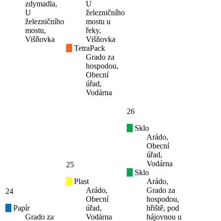
zdymadla,
U
U
železničního
železničního
mostu u
mostu,
řeky,
Višňovka
Višňovka
TetraPack
Grado za
hospodou,
Obecní
úřad,
Vodárna
26
Sklo
Arádo,
Obecní
úřad,
Vodárna
25
Sklo
Plast
Arádo,
Arádo,
Grado za
24
Obecní
hospodou,
Papír
úřad,
hřiště, pod
Grado za
Vodárna
hájovnou u