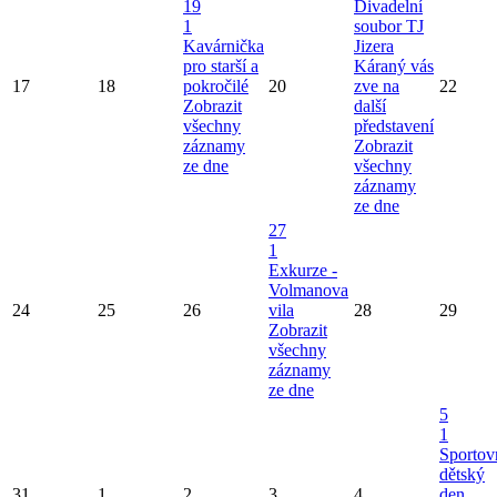
19
Divadelní
1
soubor TJ
Kavárnička
Jizera
pro starší a
Káraný vás
17
18
pokročilé
20
zve na
22
Zobrazit
další
všechny
představení
záznamy
Zobrazit
ze dne
všechny
záznamy
ze dne
27
1
Exkurze -
Volmanova
24
25
26
vila
28
29
Zobrazit
všechny
záznamy
ze dne
5
1
Sportov
dětský
31
1
2
3
4
den