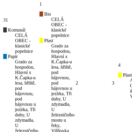
1
Bio
CELÁ
31
OBEC -
Komunál
klasické
CELÁ
popelnice
OBEC -
Plast
klasické
Grado za
popelnice
hospodou,
Papír
Hlavní x
Grado za
K.Čapka-u
4
hospodou,
lesa, hřiště,
Hlavní x
pod
Plast
K.Čapka-u
hájovnou,
lesa, hřiště,
pod
2
3
pod
hájovnou u
ú
hájovnou,
jezírka, Tři
pod
duby, U
hájovnou u
zdymadla,
jezírka, Tři
U
duby, U
železničního
zdymadla,
mostu u
U
řeky,
železničního
Višňovka