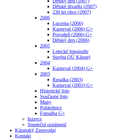
Dětský den (2007)
Dětské divadlo (2007)
230 let obce (2007)
2006
Lucerna (2006)
Karneval (2006) G+
Povodeň (2006) G+
Dětský den (2006)
2005
Letecké fotografie
Stavba OÚ Káraný
2004
Karneval (2004) G+
2003
Rusalka (2003)
Karneval (2003) G+
Historické foto
Současné foto
Mapy
Pohlednice
Fotoalba G+
Inzerce
Smuteční oznámení
Káranský Zpravodaj
Kontakt