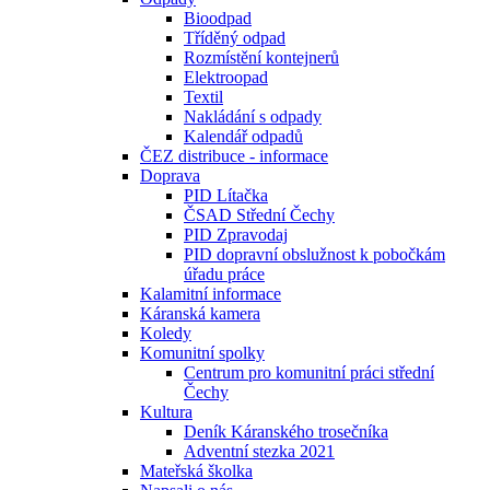
Bioodpad
Tříděný odpad
Rozmístění kontejnerů
Elektroopad
Textil
Nakládání s odpady
Kalendář odpadů
ČEZ distribuce - informace
Doprava
PID Lítačka
ČSAD Střední Čechy
PID Zpravodaj
PID dopravní obslužnost k pobočkám
úřadu práce
Kalamitní informace
Káranská kamera
Koledy
Komunitní spolky
Centrum pro komunitní práci střední
Čechy
Kultura
Deník Káranského trosečníka
Adventní stezka 2021
Mateřská školka