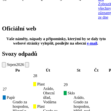
Zobrazi
všechny
záznam
ze dne
Oficiální web
Vaše náměty, nápady a připomínky, kterými by se daly tyto
webové stránky vylepšit, posílejte na obecní
e-mail
.
Svozy odpadů
Srpen
2026
Po
Út
St
Čt
P
28
Plast
29
Arádo,
27
Obecní
Sklo
Papír
úřad,
Arádo,
Grado za
Vodárna
Grado za
hospodou,
Plast
hospodou,
Hlavní x
Grado za
hřiště, pod