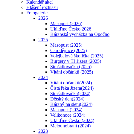
Kalendář akcí
Hlášení rozhlasu
Fotogalerie
2026
Masopust (2026)
Ukliďme Česko 2026
Káranská vycházka na Opočno
2025
Masopust (2025)
Čarodějnice (2025)
Volejbalová školička (2025)
Burgery v TJ Jizera (2025)
Strašidlovačka (2025)
Vítání občánků (2025)
2024
Vítání občánků(2024)
Čistá řeka Jizera(2024)
Strašidlovačka(2024)
Dětský den(2024)
Káraný na sletu(2024)
Masopust (2024)
Velikonoce (2024)
Ukliďme Česko (2024)
Melounobraní (2024)
2023