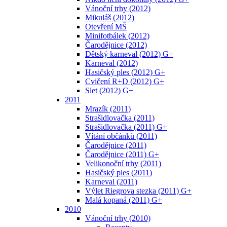
Vánoční trhy (2012)
Mikuláš (2012)
Otevření MŠ
Minifotbálek (2012)
Čarodějnice (2012)
Dětský karneval (2012) G+
Karneval (2012)
Hasičský ples (2012) G+
Cvičení R+D (2012) G+
Slet (2012) G+
2011
Mrazík (2011)
Strašidlovačka (2011)
Strašidlovačka (2011) G+
Vítání občánků (2011)
Čarodějnice (2011)
Čarodějnice (2011) G+
Velikonoční trhy (2011)
Hasičský ples (2011)
Karneval (2011)
Výlet Riegrova stezka (2011) G+
Malá kopaná (2011) G+
2010
Vánoční trhy (2010)