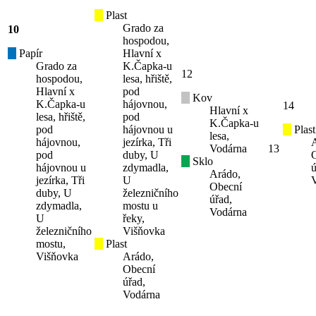
Plast
Grado za
10
hospodou,
Papír
Hlavní x
Grado za
K.Čapka-u
12
hospodou,
lesa, hřiště,
Hlavní x
pod
Kov
K.Čapka-u
hájovnou,
14
Hlavní x
lesa, hřiště,
pod
K.Čapka-u
pod
hájovnou u
Plast
lesa,
hájovnou,
jezírka, Tři
Vodárna
13
pod
duby, U
Sklo
hájovnou u
zdymadla,
ú
Arádo,
jezírka, Tři
U
Obecní
duby, U
železničního
úřad,
zdymadla,
mostu u
Vodárna
U
řeky,
železničního
Višňovka
mostu,
Plast
Višňovka
Arádo,
Obecní
úřad,
Vodárna