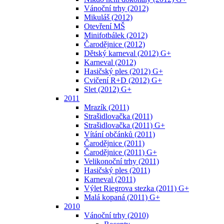
Vánoční trhy (2012)
Mikuláš (2012)
Otevření MŠ
Minifotbálek (2012)
Čarodějnice (2012)
Dětský karneval (2012) G+
Karneval (2012)
Hasičský ples (2012) G+
Cvičení R+D (2012) G+
Slet (2012) G+
2011
Mrazík (2011)
Strašidlovačka (2011)
Strašidlovačka (2011) G+
Vítání občánků (2011)
Čarodějnice (2011)
Čarodějnice (2011) G+
Velikonoční trhy (2011)
Hasičský ples (2011)
Karneval (2011)
Výlet Riegrova stezka (2011) G+
Malá kopaná (2011) G+
2010
Vánoční trhy (2010)