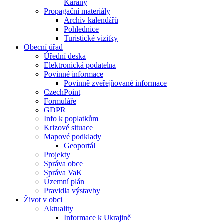
Káraný
Propagační materiály
Archiv kalendářů
Pohlednice
Turistické vizitky
Obecní úřad
Úřední deska
Elektronická podatelna
Povinné informace
Povinně zveřejňované informace
CzechPoint
Formuláře
GDPR
Info k poplatkům
Krizové situace
Mapové podklady
Geoportál
Projekty
Správa obce
Správa VaK
Územní plán
Pravidla výstavby
Život v obci
Aktuality
Informace k Ukrajině