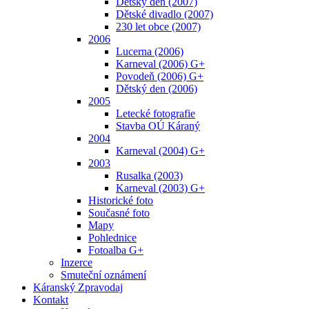
Dětský den (2007)
Dětské divadlo (2007)
230 let obce (2007)
2006
Lucerna (2006)
Karneval (2006) G+
Povodeň (2006) G+
Dětský den (2006)
2005
Letecké fotografie
Stavba OÚ Káraný
2004
Karneval (2004) G+
2003
Rusalka (2003)
Karneval (2003) G+
Historické foto
Současné foto
Mapy
Pohlednice
Fotoalba G+
Inzerce
Smuteční oznámení
Káranský Zpravodaj
Kontakt