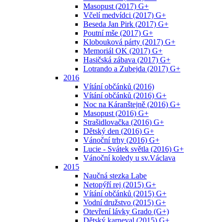
Masopust (2017) G+
Včelí medvídci (2017) G+
Beseda Jan Pirk (2017) G+
Poutní mše (2017) G+
Klobouková párty (2017) G+
Memoriál OK (2017) G+
Hasičská zábava (2017) G+
Lotrando a Zubejda (2017) G+
2016
Vítání občánků (2016)
Vítání občánků (2016) G+
Noc na Káranštejně (2016) G+
Masopust (2016) G+
Strašidlovačka (2016) G+
Dětský den (2016) G+
Vánoční trhy (2016) G+
Lucie - Svátek světla (2016) G+
Vánoční koledy u sv.Václava
2015
Naučná stezka Labe
Netopýří rej (2015) G+
Vítání občánků (2015) G+
Vodní družstvo (2015) G+
Otevření lávky Grado (G+)
Dětský karneval (2015) G+