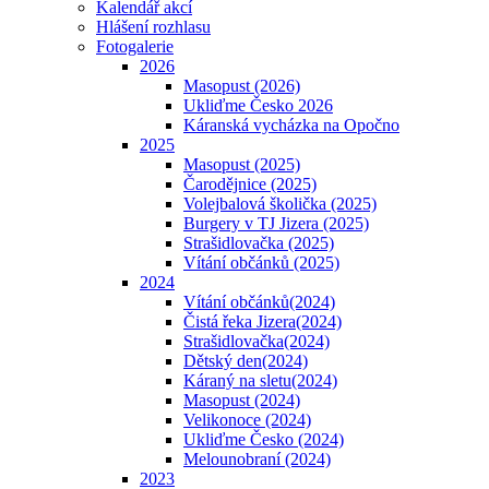
Kalendář akcí
Hlášení rozhlasu
Fotogalerie
2026
Masopust (2026)
Ukliďme Česko 2026
Káranská vycházka na Opočno
2025
Masopust (2025)
Čarodějnice (2025)
Volejbalová školička (2025)
Burgery v TJ Jizera (2025)
Strašidlovačka (2025)
Vítání občánků (2025)
2024
Vítání občánků(2024)
Čistá řeka Jizera(2024)
Strašidlovačka(2024)
Dětský den(2024)
Káraný na sletu(2024)
Masopust (2024)
Velikonoce (2024)
Ukliďme Česko (2024)
Melounobraní (2024)
2023