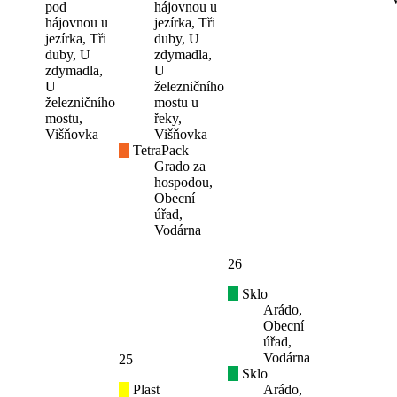
pod
hájovnou u
hájovnou u
jezírka, Tři
jezírka, Tři
duby, U
duby, U
zdymadla,
zdymadla,
U
U
železničního
železničního
mostu u
mostu,
řeky,
Višňovka
Višňovka
TetraPack
Grado za
hospodou,
Obecní
úřad,
Vodárna
26
Sklo
Arádo,
Obecní
úřad,
Vodárna
25
Sklo
Plast
Arádo,