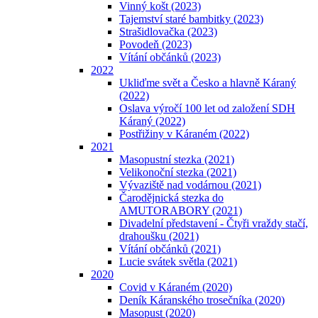
Vinný košt (2023)
Tajemství staré bambitky (2023)
Strašidlovačka (2023)
Povodeň (2023)
Vítání občánků (2023)
2022
Ukliďme svět a Česko a hlavně Káraný
(2022)
Oslava výročí 100 let od založení SDH
Káraný (2022)
Postřižiny v Káraném (2022)
2021
Masopustní stezka (2021)
Velikonoční stezka (2021)
Vývaziště nad vodárnou (2021)
Čarodějnická stezka do
AMUTORABORY (2021)
Divadelní představení - Čtyři vraždy stačí,
drahoušku (2021)
Vítání občánků (2021)
Lucie svátek světla (2021)
2020
Covid v Káraném (2020)
Deník Káranského trosečníka (2020)
Masopust (2020)