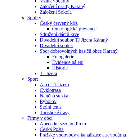
Vznik vodárny
Založení osady Káraný
Založení Sokola
Spolky
Český červený kříž
Onkologická prevence
Sdružení dárců krve
Divadelní soubor TJ Jizera Káraný
Divadelní spolek
Sbor dobrovolných hasičů obce Káraný
Fotogalerie
Evidence pálení
Historie
TJ Jizera
Sport
Akce TJ Jizera
Cyklotrasa
Naučná stezka
Rybolov
Stolní tenis
Turistické trasy
Firmy v obci
Abecední seznam firem
Česká Pošta
Pražské vodovody a kanalizace a.s. vodárna