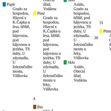
Papír
úřad,
Arádo,
Grado za
Vodárna
Grado za
hospodou,
Plast
hospodou,
Hlavní x
Grado za
hřiště, pod
K.Čapka-u
hospodou,
hájovnou u
31
lesa, hřiště,
Hlavní x
jezírka, Tři
pod
K.Čapka-u
duby, U
Plast
hájovnou,
lesa, hřiště,
zdymadla,
30
pod
pod
U
hájovnou u
hájovnou,
železničního
ú
jezírka, Tři
pod
mostu u
duby, U
hájovnou u
řeky,
zdymadla,
jezírka, Tři
Višňovka
U
duby, U
Sklo
železničního
zdymadla,
Arádo,
mostu,
U
Obecní
Višňovka
železničního
úřad,
mostu u
Vodárna
řeky,
Višňovka
4
Bio