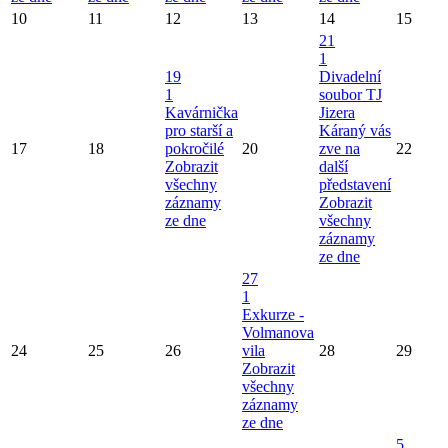
10
11
12
13
14
15
21
1
19
Divadelní
1
soubor TJ
Kavárnička
Jizera
pro starší a
Káraný vás
17
18
pokročilé
20
zve na
22
Zobrazit
další
všechny
představení
záznamy
Zobrazit
ze dne
všechny
záznamy
ze dne
27
1
Exkurze -
Volmanova
24
25
26
vila
28
29
Zobrazit
všechny
záznamy
ze dne
5