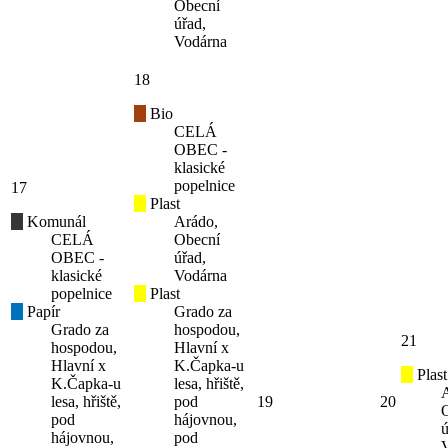
Obecní
úřad,
Vodárna
18
Bio
CELÁ
OBEC -
klasické
popelnice
17
Plast
Komunál
Arádo,
CELÁ
Obecní
OBEC -
úřad,
klasické
Vodárna
popelnice
Plast
Papír
Grado za
Grado za
hospodou,
21
hospodou,
Hlavní x
Hlavní x
K.Čapka-u
Plast
K.Čapka-u
lesa, hřiště,
lesa, hřiště,
pod
19
20
pod
hájovnou,
ú
hájovnou,
pod