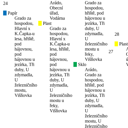
Arádo,
Grado za
24
Obecní
hospodou,
Papír
úřad,
hřiště, pod
Grado za
Vodárna
hájovnou u
hospodou,
Plast
jezírka, Tři
Hlavní x
Grado za
duby, U
K.Čapka-u
hospodou,
zdymadla,
28
lesa, hřiště,
Hlavní x
U
pod
K.Čapka-u
železničního
Plast
hájovnou,
lesa, hřiště,
mostu u
27
pod
pod
řeky,
hájovnou u
hájovnou,
Višňovka
ú
jezírka, Tři
pod
Sklo
duby, U
hájovnou u
Arádo,
zdymadla,
jezírka, Tři
Grado za
U
duby, U
hospodou,
železničního
zdymadla,
hřiště, pod
mostu,
U
hájovnou u
Višňovka
železničního
jezírka, Tři
mostu u
duby, U
řeky,
zdymadla,
Višňovka
U
železničního
mostu, U
železničního