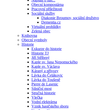
Napsali o nás...
Obecní kompostárna
Pracovní příležitosti
Sociální služby
Diakonie Broumov, sociální družstvo
Dementia.cz
Virtuální prohlídky
Zelená obec
Knihovna
Obecní symboly
Historie
Exkurze do historie
Historie TJ
Jiří Stříbrný
Kaple sv. Jana Nepomuckého
Kaple sv. Václava
Káraný a přívozy
Lávka do Čelákovic
Lávka do Toušeně
Pierre de Lasenic
Silniční most
Stručná historie
Vlečka
Vodní elektrárna
Vznik hasičského sboru