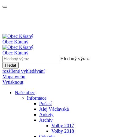
Obec
Káraný
Obec
Káraný
Hledaný výraz
Hledat
rozšířené vyhledávání
Mapa webu
Vytisknout
Naše obec
Informace
Počasí
Alej Václavská
Ankety
Archiv
Volby 2017
Volby 2018
Odpady