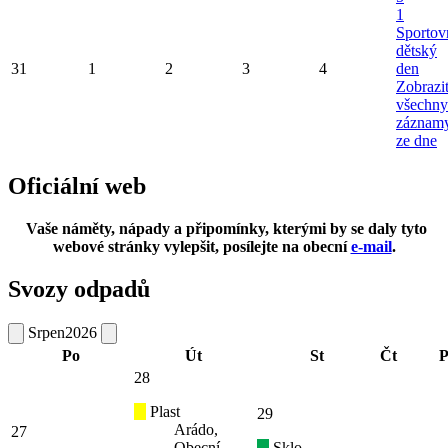
1
Sportov
dětský
31
1
2
3
4
den
Zobrazi
všechny
záznam
ze dne
Oficiální web
Vaše náměty, nápady a připomínky, kterými by se daly tyto
webové stránky vylepšit, posílejte na obecní
e-mail
.
Svozy odpadů
Srpen
2026
Po
Út
St
Čt
P
28
Plast
29
Arádo,
27
Obecní
Sklo