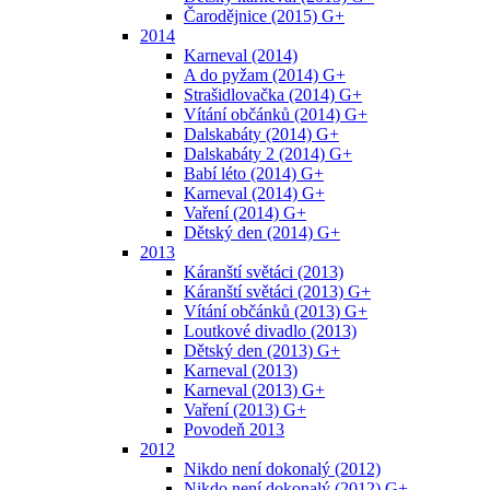
Čarodějnice (2015) G+
2014
Karneval (2014)
A do pyžam (2014) G+
Strašidlovačka (2014) G+
Vítání občánků (2014) G+
Dalskabáty (2014) G+
Dalskabáty 2 (2014) G+
Babí léto (2014) G+
Karneval (2014) G+
Vaření (2014) G+
Dětský den (2014) G+
2013
Káranští světáci (2013)
Káranští světáci (2013) G+
Vítání občánků (2013) G+
Loutkové divadlo (2013)
Dětský den (2013) G+
Karneval (2013)
Karneval (2013) G+
Vaření (2013) G+
Povodeň 2013
2012
Nikdo není dokonalý (2012)
Nikdo není dokonalý (2012) G+