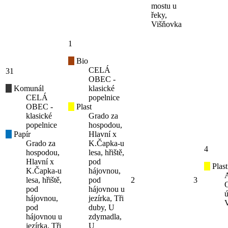
mostu u
řeky,
Višňovka
1
Bio
CELÁ
31
OBEC -
Komunál
klasické
CELÁ
popelnice
OBEC -
Plast
klasické
Grado za
popelnice
hospodou,
Papír
Hlavní x
Grado za
K.Čapka-u
4
hospodou,
lesa, hřiště,
Hlavní x
pod
Plast
K.Čapka-u
hájovnou,
lesa, hřiště,
pod
2
3
pod
hájovnou u
ú
hájovnou,
jezírka, Tři
pod
duby, U
hájovnou u
zdymadla,
jezírka, Tři
U