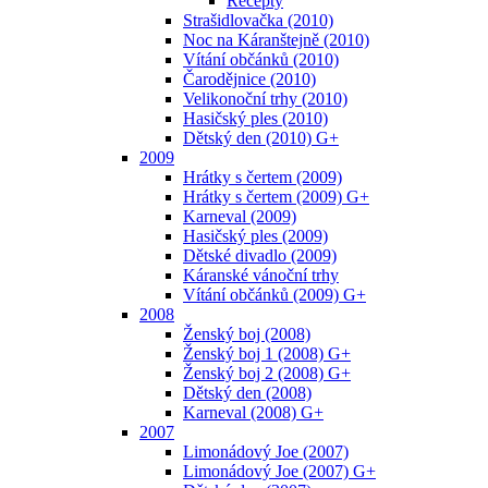
Recepty
Strašidlovačka (2010)
Noc na Káranštejně (2010)
Vítání občánků (2010)
Čarodějnice (2010)
Velikonoční trhy (2010)
Hasičský ples (2010)
Dětský den (2010) G+
2009
Hrátky s čertem (2009)
Hrátky s čertem (2009) G+
Karneval (2009)
Hasičský ples (2009)
Dětské divadlo (2009)
Káranské vánoční trhy
Vítání občánků (2009) G+
2008
Ženský boj (2008)
Ženský boj 1 (2008) G+
Ženský boj 2 (2008) G+
Dětský den (2008)
Karneval (2008) G+
2007
Limonádový Joe (2007)
Limonádový Joe (2007) G+