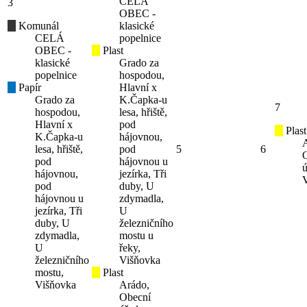
CELÁ
3
OBEC -
Komunál
klasické
CELÁ
popelnice
OBEC -
Plast
klasické
Grado za
popelnice
hospodou,
Papír
Hlavní x
Grado za
K.Čapka-u
7
hospodou,
lesa, hřiště,
Hlavní x
pod
Plast
K.Čapka-u
hájovnou,
lesa, hřiště,
pod
5
6
pod
hájovnou u
ú
hájovnou,
jezírka, Tři
pod
duby, U
hájovnou u
zdymadla,
jezírka, Tři
U
duby, U
železničního
zdymadla,
mostu u
U
řeky,
železničního
Višňovka
mostu,
Plast
Višňovka
Arádo,
Obecní