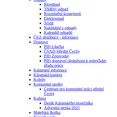
Bioodpad
Tříděný odpad
Rozmístění kontejnerů
Elektroopad
Textil
Nakládání s odpady
Kalendář odpadů
ČEZ distribuce - informace
Doprava
PID Lítačka
ČSAD Střední Čechy
PID Zpravodaj
PID dopravní obslužnost k pobočkám
úřadu práce
Kalamitní informace
Káranská kamera
Koledy
Komunitní spolky
Centrum pro komunitní práci střední
Čechy
Kultura
Deník Káranského trosečníka
Adventní stezka 2021
Mateřská školka