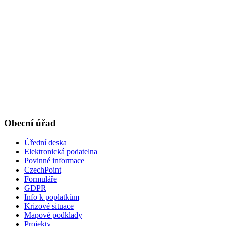
Obecní úřad
Úřední deska
Elektronická podatelna
Povinné informace
CzechPoint
Formuláře
GDPR
Info k poplatkům
Krizové situace
Mapové podklady
Projekty