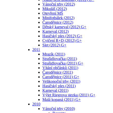
Vánoční trhy (2012)
Mikuláš (2012)
Otevření MŠ
Minifotbálek (2012)
Čarodějnice (2012)
Dětský karneval (2012) G+
Karneval (2012)
Hasičský ples (2012) G+
Cvičení R+D (2012) G+
Slet (2012) G+
2011
Mrazík (2011)
Strašidlovačka (2011)
Strašidlovačka (2011) G+
Vítání občánků (2011)
Čarodějnice (2011)
Čarodějnice (2011) G+
Velikonoční trhy (2011)
Hasičský ples (2011)
Karneval (2011)
Výlet Riegrova stezka (2011) G+
Malá kopaná (2011) G+
2010
Vánoční trhy (2010)