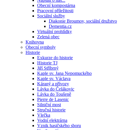
Napsali o nás...
Obecní kompostárna
Pracovní příležitosti
Sociální služby
Diakonie Broumov, sociální družstvo
Dementia.cz
Virtuální prohlídky
Zelená obec
Knihovna
Obecní symboly
Historie
Exkurze do historie
Historie TJ
Jiří Stříbrný
Kaple sv. Jana Nepomuckého
Kaple sv. Václava
Káraný a přívozy
Lávka do Čelákovic
Lávka do Toušeně
Pierre de Lasenic
Silniční most
Stručná historie
Vlečka
Vodní elektrárna
Vznik hasičského sboru