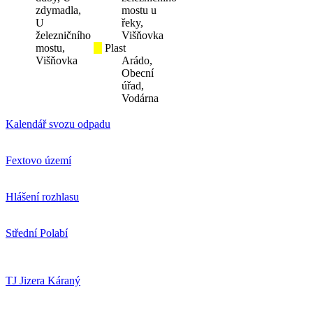
zdymadla,
mostu u
U
řeky,
železničního
Višňovka
mostu,
Plast
Višňovka
Arádo,
Obecní
úřad,
Vodárna
Kalendář svozu odpadu
Fextovo území
Hlášení rozhlasu
Střední Polabí
TJ Jizera Káraný