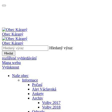
Obec
Káraný
Obec
Káraný
Hledaný výraz
Hledat
rozšířené vyhledávání
Mapa webu
Vytisknout
Naše obec
Informace
Počasí
Alej Václavská
Ankety
Archiv
Volby 2017
Volby 2018
Odpady