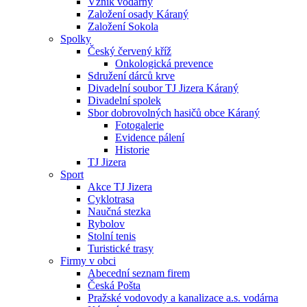
Vznik vodárny
Založení osady Káraný
Založení Sokola
Spolky
Český červený kříž
Onkologická prevence
Sdružení dárců krve
Divadelní soubor TJ Jizera Káraný
Divadelní spolek
Sbor dobrovolných hasičů obce Káraný
Fotogalerie
Evidence pálení
Historie
TJ Jizera
Sport
Akce TJ Jizera
Cyklotrasa
Naučná stezka
Rybolov
Stolní tenis
Turistické trasy
Firmy v obci
Abecední seznam firem
Česká Pošta
Pražské vodovody a kanalizace a.s. vodárna