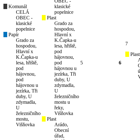
OBEC -
Komunál
klasické
CELÁ
popelnice
OBEC -
Plast
klasické
Grado za
popelnice
hospodou,
Papír
Hlavní x
Grado za
K.Čapka-u
7
hospodou,
lesa, hřiště,
Hlavní x
pod
Plast
K.Čapka-u
hájovnou,
lesa, hřiště,
pod
5
6
pod
hájovnou u
ú
hájovnou,
jezírka, Tři
pod
duby, U
hájovnou u
zdymadla,
jezírka, Tři
U
duby, U
železničního
zdymadla,
mostu u
U
řeky,
železničního
Višňovka
mostu,
Plast
Višňovka
Arádo,
Obecní
úřad,