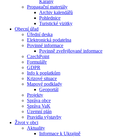
Káraný
Propagační materiály
Archiv kalendářů
Pohlednice
Turistické vizitky
Obecní úřad
Úřední deska
Elektronická podatelna
Povinné informace
Povinně zveřejňované informace
CzechPoint
Formuláře
GDPR
Info k poplatkům
Krizové situace
Mapové podklady
Geoportál
Projekty
Správa obce
Správa VaK
Územní plán
Pravidla výstavby
Život v obci
Aktuality
Informace k Ukrajině