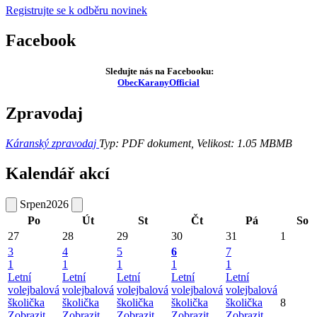
Registrujte se k odběru novinek
Facebook
Sledujte nás na Facebooku:
ObecKaranyOfficial
Zpravodaj
Káranský zpravodaj
Typ: PDF dokument, Velikost: 1.05 MB
MB
Kalendář akcí
Srpen
2026
Po
Út
St
Čt
Pá
So
27
28
29
30
31
1
3
4
5
6
7
1
1
1
1
1
Letní
Letní
Letní
Letní
Letní
volejbalová
volejbalová
volejbalová
volejbalová
volejbalová
školička
školička
školička
školička
školička
8
Zobrazit
Zobrazit
Zobrazit
Zobrazit
Zobrazit