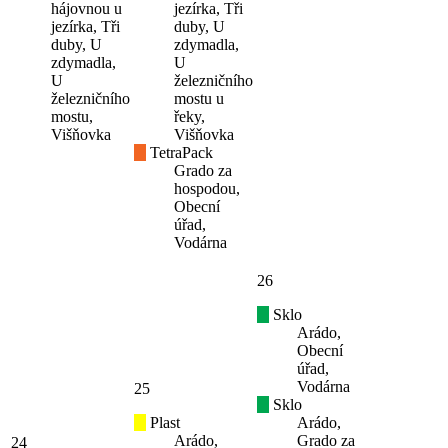
hájovnou u
jezírka, Tři
jezírka, Tři
duby, U
duby, U
zdymadla,
zdymadla,
U
U
železničního
železničního
mostu u
mostu,
řeky,
Višňovka
Višňovka
TetraPack
Grado za
hospodou,
Obecní
úřad,
Vodárna
26
Sklo
Arádo,
Obecní
úřad,
Vodárna
25
Sklo
Plast
Arádo,
Arádo,
Grado za
24