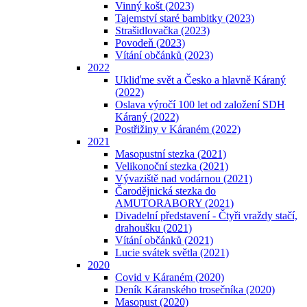
Vinný košt (2023)
Tajemství staré bambitky (2023)
Strašidlovačka (2023)
Povodeň (2023)
Vítání občánků (2023)
2022
Ukliďme svět a Česko a hlavně Káraný
(2022)
Oslava výročí 100 let od založení SDH
Káraný (2022)
Postřižiny v Káraném (2022)
2021
Masopustní stezka (2021)
Velikonoční stezka (2021)
Vývaziště nad vodárnou (2021)
Čarodějnická stezka do
AMUTORABORY (2021)
Divadelní představení - Čtyři vraždy stačí,
drahoušku (2021)
Vítání občánků (2021)
Lucie svátek světla (2021)
2020
Covid v Káraném (2020)
Deník Káranského trosečníka (2020)
Masopust (2020)