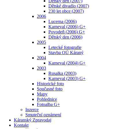
Dětský den (2007)
Dětské divadlo (2007)
230 let obce (2007)
2006
Lucerna (2006)
Karneval (2006) G+
Povodeň (2006) G+
Dětský den (2006)
2005
Letecké fotografie
Stavba OÚ Káraný
2004
Karneval (2004) G+
2003
Rusalka (2003)
Karneval (2003) G+
Historické foto
Současné foto
Mapy
Pohlednice
Fotoalba G+
Inzerce
Smuteční oznámení
Káranský Zpravodaj
Kontakt