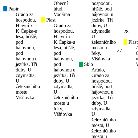
Obecní
hospodou,
Papír
úřad,
hřiště, pod
Grado za
Vodárna
hájovnou u
hospodou,
Plast
jezírka, Tři
Hlavní x
Grado za
duby, U
K.Čapka-u
hospodou,
zdymadla,
28
lesa, hřiště,
Hlavní x
U
pod
K.Čapka-u
železničního
Plast
hájovnou,
lesa, hřiště,
mostu u
27
pod
pod
řeky,
hájovnou u
hájovnou,
Višňovka
ú
jezírka, Tři
pod
Sklo
duby, U
hájovnou u
Arádo,
zdymadla,
jezírka, Tři
Grado za
U
duby, U
hospodou,
železničního
zdymadla,
hřiště, pod
mostu,
U
hájovnou u
Višňovka
železničního
jezírka, Tři
mostu u
duby, U
řeky,
zdymadla,
Višňovka
U
železničního
mostu, U
železničního
mostu u