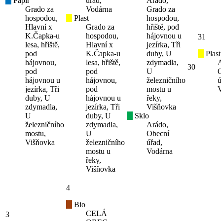
Papír
úřad,
Arádo,
Grado za
Vodárna
Grado za
hospodou,
Plast
hospodou,
Hlavní x
Grado za
hřiště, pod
K.Čapka-u
hospodou,
hájovnou u
31
lesa, hřiště,
Hlavní x
jezírka, Tři
pod
K.Čapka-u
duby, U
Plast
hájovnou,
lesa, hřiště,
zdymadla,
30
pod
pod
U
hájovnou u
hájovnou,
železničního
ú
jezírka, Tři
pod
mostu u
duby, U
hájovnou u
řeky,
zdymadla,
jezírka, Tři
Višňovka
U
duby, U
Sklo
železničního
zdymadla,
Arádo,
mostu,
U
Obecní
Višňovka
železničního
úřad,
mostu u
Vodárna
řeky,
Višňovka
4
Bio
CELÁ
3