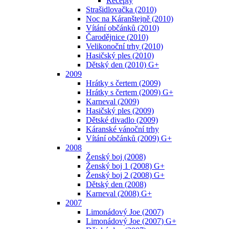
Recepty
Strašidlovačka (2010)
Noc na Káranštejně (2010)
Vítání občánků (2010)
Čarodějnice (2010)
Velikonoční trhy (2010)
Hasičský ples (2010)
Dětský den (2010) G+
2009
Hrátky s čertem (2009)
Hrátky s čertem (2009) G+
Karneval (2009)
Hasičský ples (2009)
Dětské divadlo (2009)
Káranské vánoční trhy
Vítání občánků (2009) G+
2008
Ženský boj (2008)
Ženský boj 1 (2008) G+
Ženský boj 2 (2008) G+
Dětský den (2008)
Karneval (2008) G+
2007
Limonádový Joe (2007)
Limonádový Joe (2007) G+