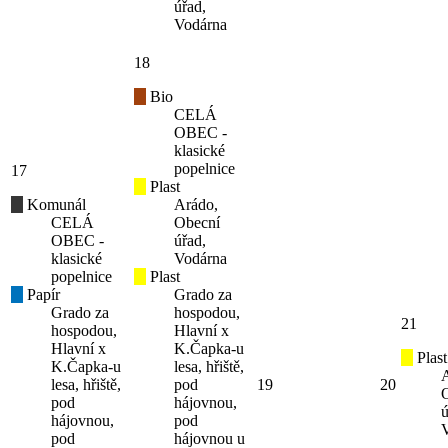
úřad,
Vodárna
18
Bio
CELÁ
OBEC -
klasické
popelnice
17
Plast
Komunál
Arádo,
CELÁ
Obecní
OBEC -
úřad,
klasické
Vodárna
popelnice
Plast
Papír
Grado za
Grado za
hospodou,
21
hospodou,
Hlavní x
Hlavní x
K.Čapka-u
Plast
K.Čapka-u
lesa, hřiště,
lesa, hřiště,
pod
19
20
pod
hájovnou,
ú
hájovnou,
pod
pod
hájovnou u