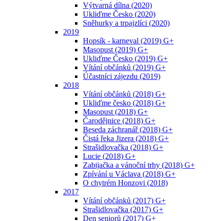
Výtvarná dílna (2020)
Ukliďme Česko (2020)
Sněhurky a trpajzlíci (2020)
2019
Hopsík - karneval (2019) G+
Masopust (2019) G+
Ukliďme Česko (2019) G+
Vítání občánků (2019) G+
Účastníci zájezdu (2019)
2018
Vítání občánků (2018) G+
Ukliďme česko (2018) G+
Masopust (2018) G+
Čarodějnice (2018) G+
Beseda záchranář (2018) G+
Čistá řeka Jizera (2018) G+
Strašidlovačka (2018) G+
Lucie (2018) G+
Zabijačka a vánoční trhy (2018) G+
Zpívání u Václava (2018) G+
O chytrém Honzovi (2018)
2017
Vítání občánků (2017) G+
Strašidlovačka (2017) G+
Den seniorů (2017) G+