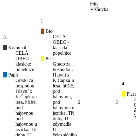
řeky,
Višňovka
1
Bio
CELÁ
31
OBEC -
Komunál
klasické
CELÁ
popelnice
OBEC -
Plast
klasické
Grado za
popelnice
hospodou,
Papír
Hlavní x
Grado za
K.Čapka-u
4
hospodou,
lesa, hřiště,
Hlavní x
pod
Plast
K.Čapka-u
hájovnou,
lesa, hřiště,
pod
2
3
pod
hájovnou u
ú
hájovnou,
jezírka, Tři
pod
duby, U
hájovnou u
zdymadla,
jezírka, Tři
U
duby, U
železničního