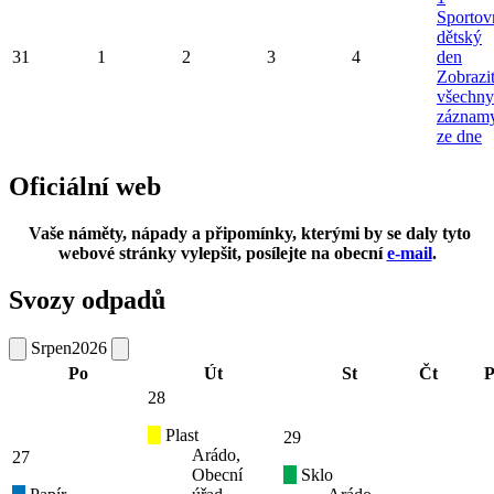
Sportov
dětský
31
1
2
3
4
den
Zobrazi
všechny
záznam
ze dne
Oficiální web
Vaše náměty, nápady a připomínky, kterými by se daly tyto
webové stránky vylepšit, posílejte na obecní
e-mail
.
Svozy odpadů
Srpen
2026
Po
Út
St
Čt
P
28
Plast
29
Arádo,
27
Obecní
Sklo