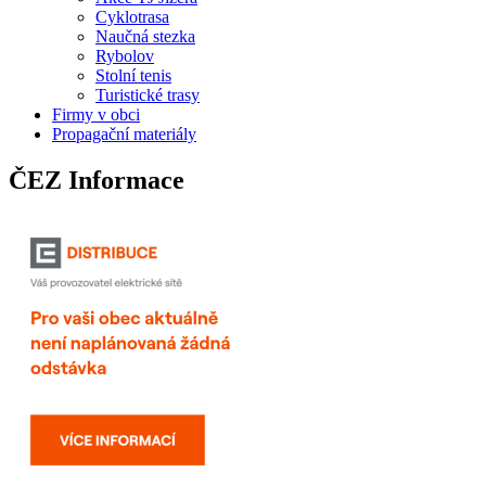
Cyklotrasa
Naučná stezka
Rybolov
Stolní tenis
Turistické trasy
Firmy v obci
Propagační materiály
ČEZ Informace