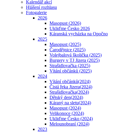
Kalendář akcí
Hlášení rozhlasu
Fotogalerie
2026
Masopust (2026)
Ukliďme Česko 2026
Káranská vycházka na Opočno
2025
Masopust (2025)
Čarodějnice (2025)
Volejbalová školička (2025)
Burgery v TJ Jizera (2025)
Strašidlovačka (2025)
Vítání občánků (2025)
2024
Vítání občánků(2024)
Čistá řeka Jizera(2024)
Strašidlovačka(2024)
Dětský den(2024)
Káraný na sletu(2024)
Masopust (2024)
Velikonoce (2024)
Ukliďme Česko (2024)
Melounobraní (2024)
2023