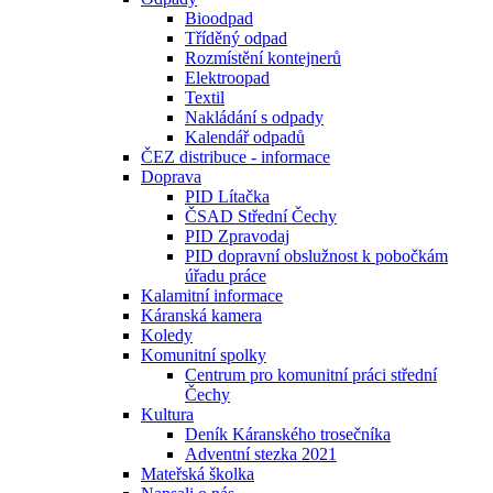
Bioodpad
Tříděný odpad
Rozmístění kontejnerů
Elektroopad
Textil
Nakládání s odpady
Kalendář odpadů
ČEZ distribuce - informace
Doprava
PID Lítačka
ČSAD Střední Čechy
PID Zpravodaj
PID dopravní obslužnost k pobočkám
úřadu práce
Kalamitní informace
Káranská kamera
Koledy
Komunitní spolky
Centrum pro komunitní práci střední
Čechy
Kultura
Deník Káranského trosečníka
Adventní stezka 2021
Mateřská školka