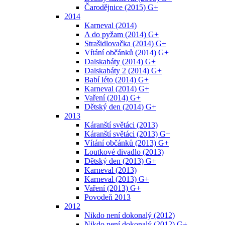
Čarodějnice (2015) G+
2014
Karneval (2014)
A do pyžam (2014) G+
Strašidlovačka (2014) G+
Vítání občánků (2014) G+
Dalskabáty (2014) G+
Dalskabáty 2 (2014) G+
Babí léto (2014) G+
Karneval (2014) G+
Vaření (2014) G+
Dětský den (2014) G+
2013
Káranští světáci (2013)
Káranští světáci (2013) G+
Vítání občánků (2013) G+
Loutkové divadlo (2013)
Dětský den (2013) G+
Karneval (2013)
Karneval (2013) G+
Vaření (2013) G+
Povodeň 2013
2012
Nikdo není dokonalý (2012)
Nikdo není dokonalý (2012) G+