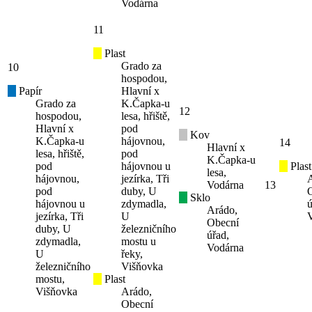
Vodárna
11
Plast
Grado za
10
hospodou,
Papír
Hlavní x
Grado za
K.Čapka-u
12
hospodou,
lesa, hřiště,
Hlavní x
pod
Kov
K.Čapka-u
hájovnou,
14
Hlavní x
lesa, hřiště,
pod
K.Čapka-u
pod
hájovnou u
Plast
lesa,
hájovnou,
jezírka, Tři
Vodárna
13
pod
duby, U
Sklo
hájovnou u
zdymadla,
ú
Arádo,
jezírka, Tři
U
Obecní
duby, U
železničního
úřad,
zdymadla,
mostu u
Vodárna
U
řeky,
železničního
Višňovka
mostu,
Plast
Višňovka
Arádo,
Obecní