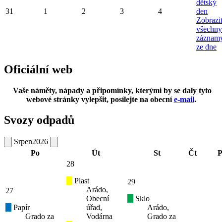
dětský
31
1
2
3
4
den
Zobrazi
všechny
záznam
ze dne
Oficiální web
Vaše náměty, nápady a připomínky, kterými by se daly tyto
webové stránky vylepšit, posílejte na obecní
e-mail
.
Svozy odpadů
Srpen
2026
Po
Út
St
Čt
P
28
Plast
29
Arádo,
27
Obecní
Sklo
Papír
úřad,
Arádo,
Grado za
Vodárna
Grado za