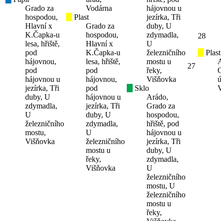
Grado za
Vodárna
hájovnou u
hospodou,
Plast
jezírka, Tři
Hlavní x
Grado za
duby, U
K.Čapka-u
hospodou,
zdymadla,
28
lesa, hřiště,
Hlavní x
U
pod
K.Čapka-u
železničního
Plast
hájovnou,
lesa, hřiště,
mostu u
27
pod
pod
řeky,
hájovnou u
hájovnou,
Višňovka
ú
jezírka, Tři
pod
Sklo
duby, U
hájovnou u
Arádo,
zdymadla,
jezírka, Tři
Grado za
U
duby, U
hospodou,
železničního
zdymadla,
hřiště, pod
mostu,
U
hájovnou u
Višňovka
železničního
jezírka, Tři
mostu u
duby, U
řeky,
zdymadla,
Višňovka
U
železničního
mostu, U
železničního
mostu u
řeky,