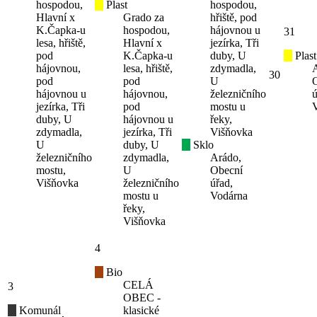
hospodou,
Plast
hospodou,
Hlavní x
Grado za
hřiště, pod
K.Čapka-u
hospodou,
hájovnou u
31
lesa, hřiště,
Hlavní x
jezírka, Tři
pod
K.Čapka-u
duby, U
Plast
hájovnou,
lesa, hřiště,
zdymadla,
30
pod
pod
U
hájovnou u
hájovnou,
železničního
ú
jezírka, Tři
pod
mostu u
duby, U
hájovnou u
řeky,
zdymadla,
jezírka, Tři
Višňovka
U
duby, U
Sklo
železničního
zdymadla,
Arádo,
mostu,
U
Obecní
Višňovka
železničního
úřad,
mostu u
Vodárna
řeky,
Višňovka
4
Bio
CELÁ
3
OBEC -
Komunál
klasické