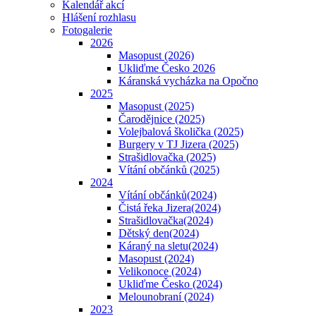
Kalendář akcí
Hlášení rozhlasu
Fotogalerie
2026
Masopust (2026)
Ukliďme Česko 2026
Káranská vycházka na Opočno
2025
Masopust (2025)
Čarodějnice (2025)
Volejbalová školička (2025)
Burgery v TJ Jizera (2025)
Strašidlovačka (2025)
Vítání občánků (2025)
2024
Vítání občánků(2024)
Čistá řeka Jizera(2024)
Strašidlovačka(2024)
Dětský den(2024)
Káraný na sletu(2024)
Masopust (2024)
Velikonoce (2024)
Ukliďme Česko (2024)
Melounobraní (2024)
2023