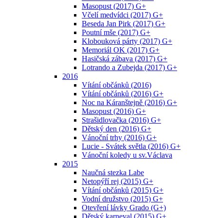
Masopust (2017) G+
Včelí medvídci (2017) G+
Beseda Jan Pirk (2017) G+
Poutní mše (2017) G+
Klobouková párty (2017) G+
Memoriál OK (2017) G+
Hasičská zábava (2017) G+
Lotrando a Zubejda (2017) G+
2016
Vítání občánků (2016)
Vítání občánků (2016) G+
Noc na Káranštejně (2016) G+
Masopust (2016) G+
Strašidlovačka (2016) G+
Dětský den (2016) G+
Vánoční trhy (2016) G+
Lucie - Svátek světla (2016) G+
Vánoční koledy u sv.Václava
2015
Naučná stezka Labe
Netopýří rej (2015) G+
Vítání občánků (2015) G+
Vodní družstvo (2015) G+
Otevření lávky Grado (G+)
Dětský karneval (2015) G+