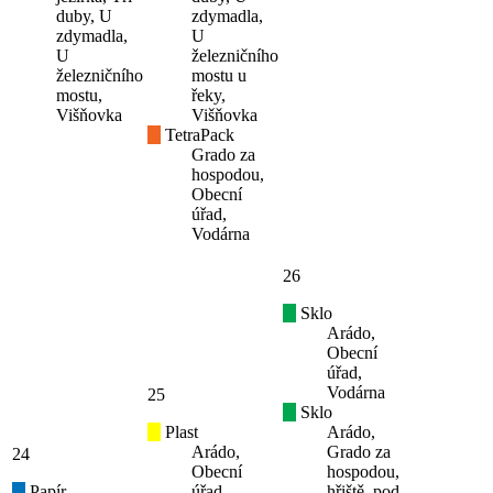
duby, U
zdymadla,
zdymadla,
U
U
železničního
železničního
mostu u
mostu,
řeky,
Višňovka
Višňovka
TetraPack
Grado za
hospodou,
Obecní
úřad,
Vodárna
26
Sklo
Arádo,
Obecní
úřad,
Vodárna
25
Sklo
Plast
Arádo,
Arádo,
Grado za
24
Obecní
hospodou,
Papír
úřad,
hřiště, pod