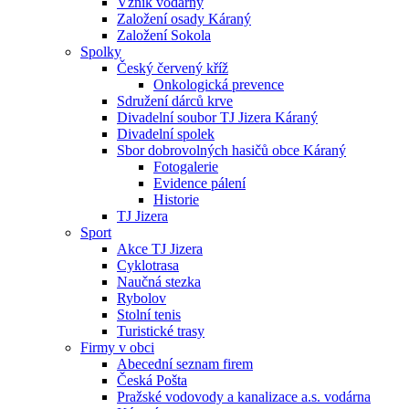
Vznik vodárny
Založení osady Káraný
Založení Sokola
Spolky
Český červený kříž
Onkologická prevence
Sdružení dárců krve
Divadelní soubor TJ Jizera Káraný
Divadelní spolek
Sbor dobrovolných hasičů obce Káraný
Fotogalerie
Evidence pálení
Historie
TJ Jizera
Sport
Akce TJ Jizera
Cyklotrasa
Naučná stezka
Rybolov
Stolní tenis
Turistické trasy
Firmy v obci
Abecední seznam firem
Česká Pošta
Pražské vodovody a kanalizace a.s. vodárna