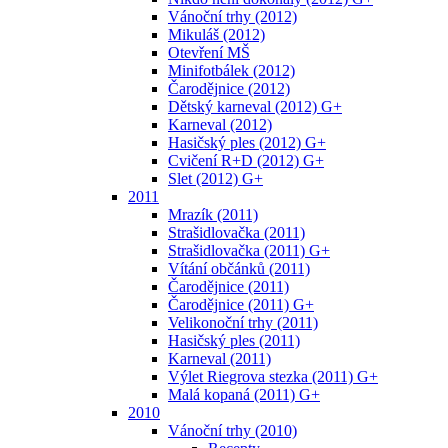
Vánoční trhy (2012)
Mikuláš (2012)
Otevření MŠ
Minifotbálek (2012)
Čarodějnice (2012)
Dětský karneval (2012) G+
Karneval (2012)
Hasičský ples (2012) G+
Cvičení R+D (2012) G+
Slet (2012) G+
2011
Mrazík (2011)
Strašidlovačka (2011)
Strašidlovačka (2011) G+
Vítání občánků (2011)
Čarodějnice (2011)
Čarodějnice (2011) G+
Velikonoční trhy (2011)
Hasičský ples (2011)
Karneval (2011)
Výlet Riegrova stezka (2011) G+
Malá kopaná (2011) G+
2010
Vánoční trhy (2010)