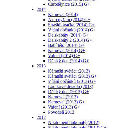
Čarodějnice (2015) G+
2014
Karneval (2014)
A do pyžam (2014) G+
Strašidlovačka (2014) G+
Vítání občánků (2014) G+
Dalskabáty (2014) G+
Dalskabáty 2 (2014) G+
Babí léto (2014) G+
Karneval (2014) G+
Vaření (2014) G+
Dětský den (2014) G+
2013
Káranští světáci (2013)
Káranští světáci (2013) G+
Vítání občánků (2013) G+
Loutkové divadlo (2013)
Dětský den (2013) G+
Karneval (2013)
Karneval (2013) G+
Vaření (2013) G+
Povodeň 2013
2012
Nikdo není dokonalý (2012)
Nikdo není dokonalý (2012) G+