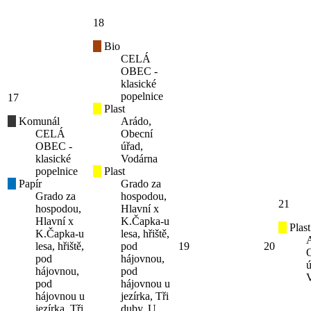
18
Bio
CELÁ
OBEC -
klasické
popelnice
17
Plast
Komunál
Arádo,
CELÁ
Obecní
OBEC -
úřad,
klasické
Vodárna
popelnice
Plast
Papír
Grado za
Grado za
hospodou,
21
hospodou,
Hlavní x
Hlavní x
K.Čapka-u
Plast
K.Čapka-u
lesa, hřiště,
lesa, hřiště,
pod
19
20
pod
hájovnou,
ú
hájovnou,
pod
pod
hájovnou u
hájovnou u
jezírka, Tři
jezírka, Tři
duby, U