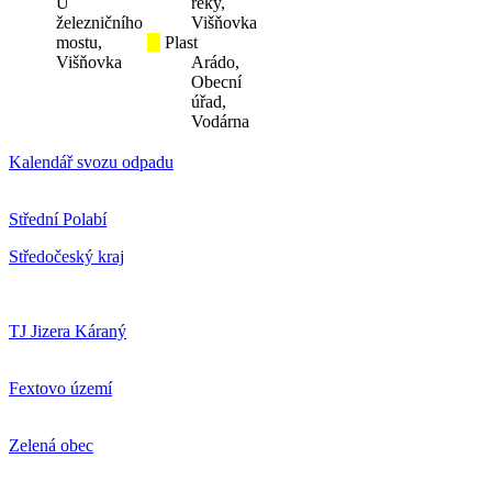
U
řeky,
železničního
Višňovka
mostu,
Plast
Višňovka
Arádo,
Obecní
úřad,
Vodárna
Kalendář svozu odpadu
Střední Polabí
Středočeský kraj
TJ Jizera Káraný
Fextovo území
Zelená obec