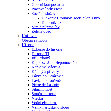
Napsali o nás...
Obecní kompostárna
Pracovní příležitosti
Sociální služby
Diakonie Broumov, sociální družstvo
Dementia.cz
Virtuální prohlídky
Zelená obec
Knihovna
Obecní symboly
Historie
Exkurze do historie
Historie TJ
Jiří Stříbrný
Kaple sv. Jana Nepomuckého
Kaple sv. Václava
Káraný a přívozy
Lávka do Čelákovic
Lávka do Toušeně
Pierre de Lasenic
Silniční most
Stručná historie
Vlečka
Vodní elektrárna
Vznik hasičského sboru