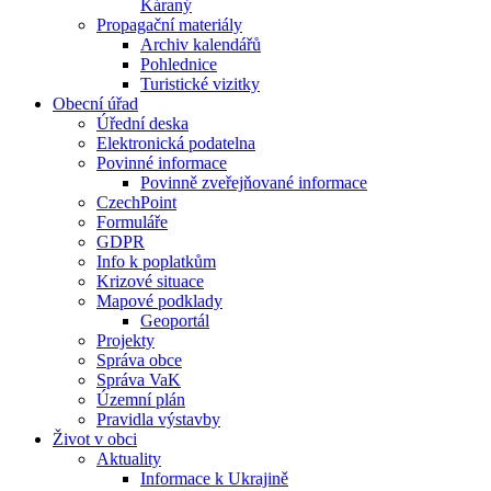
Káraný
Propagační materiály
Archiv kalendářů
Pohlednice
Turistické vizitky
Obecní úřad
Úřední deska
Elektronická podatelna
Povinné informace
Povinně zveřejňované informace
CzechPoint
Formuláře
GDPR
Info k poplatkům
Krizové situace
Mapové podklady
Geoportál
Projekty
Správa obce
Správa VaK
Územní plán
Pravidla výstavby
Život v obci
Aktuality
Informace k Ukrajině