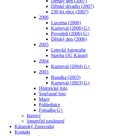
Dětský den (2007)
Dětské divadlo (2007)
230 let obce (2007)
2006
Lucerna (2006)
Karneval (2006) G+
Povodeň (2006) G+
Dětský den (2006)
2005
Letecké fotografie
Stavba OÚ Káraný
2004
Karneval (2004) G+
2003
Rusalka (2003)
Karneval (2003) G+
Historické foto
Současné foto
Mapy
Pohlednice
Fotoalba G+
Inzerce
Smuteční oznámení
Káranský Zpravodaj
Kontakt