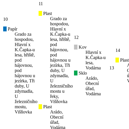
11
Plast
Grado za
10
hospodou,
Papír
Hlavní x
Grado za
K.Čapka-u
12
hospodou,
lesa, hřiště,
Hlavní x
pod
Kov
K.Čapka-u
hájovnou,
14
Hlavní x
lesa, hřiště,
pod
K.Čapka-u
pod
hájovnou u
Plast
lesa,
hájovnou,
jezírka, Tři
Vodárna
13
pod
duby, U
Sklo
hájovnou u
zdymadla,
ú
Arádo,
jezírka, Tři
U
Obecní
duby, U
železničního
úřad,
zdymadla,
mostu u
Vodárna
U
řeky,
železničního
Višňovka
mostu,
Plast
Višňovka
Arádo,
Obecní
úřad,
Vodárna