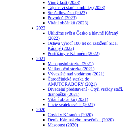
Vinný košt (2023)
Tajemství staré bambitky (2023)
Strašidlovačka (2023)
Povodeň (2023)
Vítání občánků (2023)
2022
Ukliďme svět a Česko a hlavně Káraný
(2022)
Oslava výročí 100 let od založení SDH
Káraný (2022)
Postřižiny v Káraném (2022)
2021
Masopustní stezka (2021)
Velikonoční stezka (2021)
Vývaziště nad vodárnou (2021)
Čarodějnická stezka do
AMUTORABORY (2021)
Divadelní představení - Čtyři vraždy stačí,
drahoušku (2021)
Vítání občánků (2021)
Lucie svátek světla (2021)
2020
Covid v Káraném (2020)
Deník Káranského trosečníka (2020)
Masopust (2020)