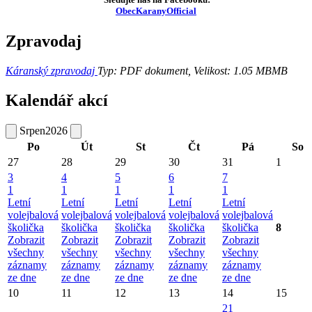
ObecKaranyOfficial
Zpravodaj
Káranský zpravodaj
Typ: PDF dokument, Velikost: 1.05 MB
MB
Kalendář akcí
Srpen
2026
Po
Út
St
Čt
Pá
So
27
28
29
30
31
1
3
4
5
6
7
1
1
1
1
1
Letní
Letní
Letní
Letní
Letní
volejbalová
volejbalová
volejbalová
volejbalová
volejbalová
školička
školička
školička
školička
školička
8
Zobrazit
Zobrazit
Zobrazit
Zobrazit
Zobrazit
všechny
všechny
všechny
všechny
všechny
záznamy
záznamy
záznamy
záznamy
záznamy
ze dne
ze dne
ze dne
ze dne
ze dne
10
11
12
13
14
15
21