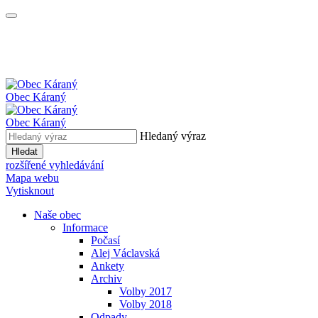
Obec
Káraný
Obec
Káraný
Hledaný výraz
Hledat
rozšířené vyhledávání
Mapa webu
Vytisknout
Naše obec
Informace
Počasí
Alej Václavská
Ankety
Archiv
Volby 2017
Volby 2018
Odpady