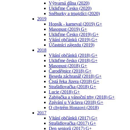
Výtvarná dílna (2020)
Ukliďme Česko (2020)
Sněhurky a trpajzlíci (2020)
2019
Hopsík - karneval (2019) G+
Masopust (2019) G+
Ukliďme Česko (2019) G+
Vítání občánků (2019) G+
Účastníci zájezdu (2019)
2018
Vítání občánků (2018) G+
Ukliďme česko (2018) G+
Masopust (2018) G+
Čarodějnice (2018) G+
Beseda záchranář (2018) G+
Čistá řeka Jizera (2018) G+
Strašidlovačka (2018) G+
Lucie (2018) G+
Zabijačka a vánoční trhy (2018) G+
Zpívání u Václava (2018) G+
O chytrém Honzovi (2018)
2017
Vítání občánků (2017) G+
Strašidlovačka (2017) G+
Den seniorů (2017) G+