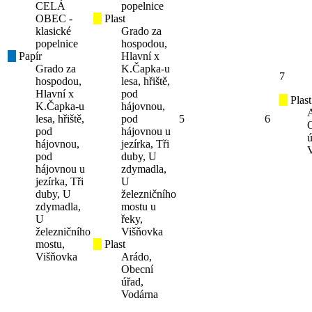
CELÁ
popelnice
OBEC -
Plast
klasické
Grado za
popelnice
hospodou,
Papír
Hlavní x
Grado za
K.Čapka-u
7
hospodou,
lesa, hřiště,
Hlavní x
pod
Plast
K.Čapka-u
hájovnou,
lesa, hřiště,
pod
5
6
pod
hájovnou u
ú
hájovnou,
jezírka, Tři
pod
duby, U
hájovnou u
zdymadla,
jezírka, Tři
U
duby, U
železničního
zdymadla,
mostu u
U
řeky,
železničního
Višňovka
mostu,
Plast
Višňovka
Arádo,
Obecní
úřad,
Vodárna