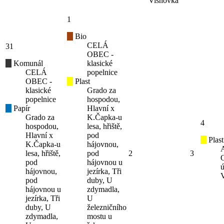
Višňovka
1
Bio
CELÁ
31
OBEC -
Komunál
klasické
CELÁ
popelnice
OBEC -
Plast
klasické
Grado za
popelnice
hospodou,
Papír
Hlavní x
Grado za
K.Čapka-u
4
hospodou,
lesa, hřiště,
Hlavní x
pod
Plast
K.Čapka-u
hájovnou,
lesa, hřiště,
pod
2
3
pod
hájovnou u
ú
hájovnou,
jezírka, Tři
pod
duby, U
hájovnou u
zdymadla,
jezírka, Tři
U
duby, U
železničního
zdymadla,
mostu u