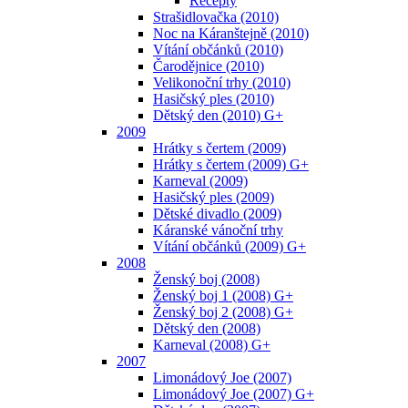
Recepty
Strašidlovačka (2010)
Noc na Káranštejně (2010)
Vítání občánků (2010)
Čarodějnice (2010)
Velikonoční trhy (2010)
Hasičský ples (2010)
Dětský den (2010) G+
2009
Hrátky s čertem (2009)
Hrátky s čertem (2009) G+
Karneval (2009)
Hasičský ples (2009)
Dětské divadlo (2009)
Káranské vánoční trhy
Vítání občánků (2009) G+
2008
Ženský boj (2008)
Ženský boj 1 (2008) G+
Ženský boj 2 (2008) G+
Dětský den (2008)
Karneval (2008) G+
2007
Limonádový Joe (2007)
Limonádový Joe (2007) G+