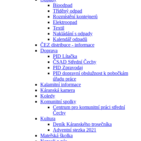
Bioodpad
Tříděný odpad
Rozmístění kontejnerů
Elektroopad
Textil
Nakládání s odpady
Kalendář odpadů
ČEZ distribuce - informace
Doprava
PID Lítačka
ČSAD Střední Čechy
PID Zpravodaj
PID dopravní obslužnost k pobočkám
úřadu práce
Kalamitní informace
Káranská kamera
Koledy
Komunitní spolky
Centrum pro komunitní práci střední
Čechy
Kultura
Deník Káranského trosečníka
Adventní stezka 2021
Mateřská školka