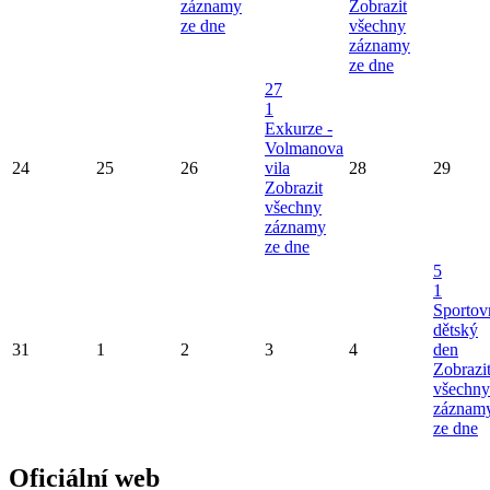
záznamy
Zobrazit
ze dne
všechny
záznamy
ze dne
27
1
Exkurze -
Volmanova
24
25
26
vila
28
29
Zobrazit
všechny
záznamy
ze dne
5
1
Sportov
dětský
31
1
2
3
4
den
Zobrazi
všechny
záznam
ze dne
Oficiální web