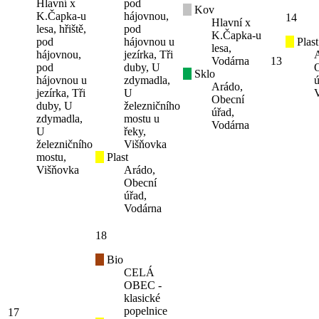
Hlavní x
pod
Kov
K.Čapka-u
hájovnou,
14
Hlavní x
lesa, hřiště,
pod
K.Čapka-u
pod
hájovnou u
Plast
lesa,
hájovnou,
jezírka, Tři
Vodárna
13
pod
duby, U
Sklo
hájovnou u
zdymadla,
ú
Arádo,
jezírka, Tři
U
Obecní
duby, U
železničního
úřad,
zdymadla,
mostu u
Vodárna
U
řeky,
železničního
Višňovka
mostu,
Plast
Višňovka
Arádo,
Obecní
úřad,
Vodárna
18
Bio
CELÁ
OBEC -
klasické
popelnice
17