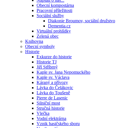
Napsali o nás...
Obecní kompostárna
Pracovní příležitosti
Sociální služby
Diakonie Broumov, sociální družstvo
Dementia.cz
Virtuální prohlídky
Zelená obec
Knihovna
Obecní symboly
Historie
Exkurze do historie
Historie TJ
Jiří Stříbrný
Kaple sv. Jana Nepomuckého
Kaple sv. Václava
Káraný a přívozy
Lávka do Čelákovic
Lávka do Toušeně
Pierre de Lasenic
Silniční most
Stručná historie
Vlečka
Vodní elektrárna
Vznik hasičského sboru