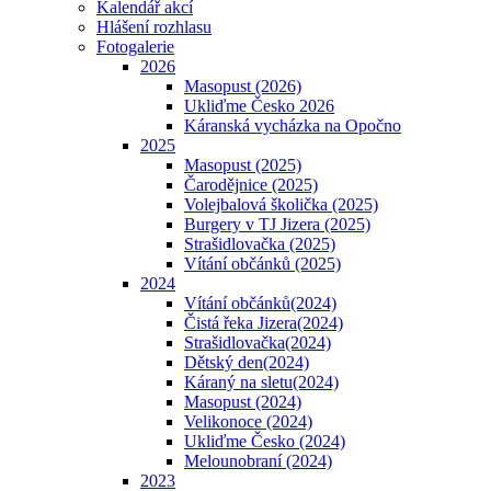
Kalendář akcí
Hlášení rozhlasu
Fotogalerie
2026
Masopust (2026)
Ukliďme Česko 2026
Káranská vycházka na Opočno
2025
Masopust (2025)
Čarodějnice (2025)
Volejbalová školička (2025)
Burgery v TJ Jizera (2025)
Strašidlovačka (2025)
Vítání občánků (2025)
2024
Vítání občánků(2024)
Čistá řeka Jizera(2024)
Strašidlovačka(2024)
Dětský den(2024)
Káraný na sletu(2024)
Masopust (2024)
Velikonoce (2024)
Ukliďme Česko (2024)
Melounobraní (2024)
2023