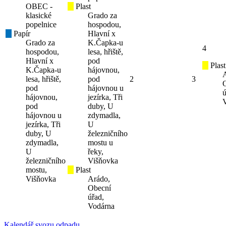
OBEC -
Plast
klasické
Grado za
popelnice
hospodou,
Papír
Hlavní x
Grado za
K.Čapka-u
4
hospodou,
lesa, hřiště,
Hlavní x
pod
Plast
K.Čapka-u
hájovnou,
lesa, hřiště,
pod
2
3
pod
hájovnou u
ú
hájovnou,
jezírka, Tři
pod
duby, U
hájovnou u
zdymadla,
jezírka, Tři
U
duby, U
železničního
zdymadla,
mostu u
U
řeky,
železničního
Višňovka
mostu,
Plast
Višňovka
Arádo,
Obecní
úřad,
Vodárna
Kalendář svozu odpadu