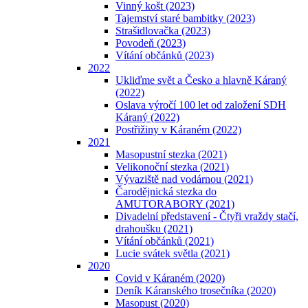
Vinný košt (2023)
Tajemství staré bambitky (2023)
Strašidlovačka (2023)
Povodeň (2023)
Vítání občánků (2023)
2022
Ukliďme svět a Česko a hlavně Káraný
(2022)
Oslava výročí 100 let od založení SDH
Káraný (2022)
Postřižiny v Káraném (2022)
2021
Masopustní stezka (2021)
Velikonoční stezka (2021)
Vývaziště nad vodárnou (2021)
Čarodějnická stezka do
AMUTORABORY (2021)
Divadelní představení - Čtyři vraždy stačí,
drahoušku (2021)
Vítání občánků (2021)
Lucie svátek světla (2021)
2020
Covid v Káraném (2020)
Deník Káranského trosečníka (2020)
Masopust (2020)