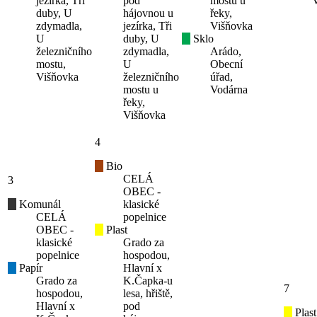
jezírka, Tři
pod
mostu u
duby, U
hájovnou u
řeky,
zdymadla,
jezírka, Tři
Višňovka
U
duby, U
Sklo
železničního
zdymadla,
Arádo,
mostu,
U
Obecní
Višňovka
železničního
úřad,
mostu u
Vodárna
řeky,
Višňovka
4
Bio
CELÁ
3
OBEC -
Komunál
klasické
CELÁ
popelnice
OBEC -
Plast
klasické
Grado za
popelnice
hospodou,
Papír
Hlavní x
Grado za
K.Čapka-u
7
hospodou,
lesa, hřiště,
Hlavní x
pod
Plast