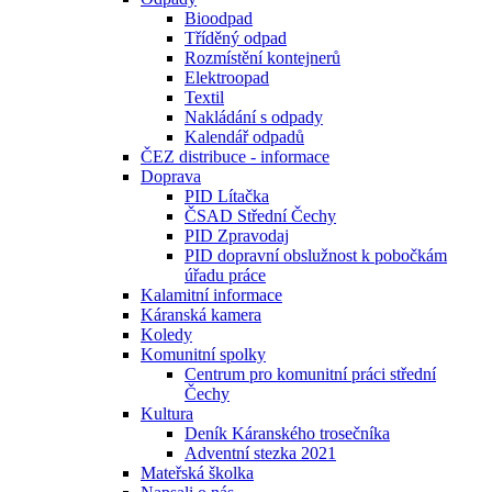
Bioodpad
Tříděný odpad
Rozmístění kontejnerů
Elektroopad
Textil
Nakládání s odpady
Kalendář odpadů
ČEZ distribuce - informace
Doprava
PID Lítačka
ČSAD Střední Čechy
PID Zpravodaj
PID dopravní obslužnost k pobočkám
úřadu práce
Kalamitní informace
Káranská kamera
Koledy
Komunitní spolky
Centrum pro komunitní práci střední
Čechy
Kultura
Deník Káranského trosečníka
Adventní stezka 2021
Mateřská školka