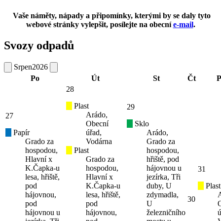
Vaše náměty, nápady a připomínky, kterými by se daly tyto
webové stránky vylepšit, posílejte na obecní
e-mail
.
Svozy odpadů
Srpen
2026
Po
Út
St
Čt
P
28
Plast
29
Arádo,
27
Obecní
Sklo
Papír
úřad,
Arádo,
Grado za
Vodárna
Grado za
hospodou,
Plast
hospodou,
Hlavní x
Grado za
hřiště, pod
K.Čapka-u
hospodou,
hájovnou u
31
lesa, hřiště,
Hlavní x
jezírka, Tři
pod
K.Čapka-u
duby, U
Plast
hájovnou,
lesa, hřiště,
zdymadla,
30
pod
pod
U
hájovnou u
hájovnou,
železničního
ú