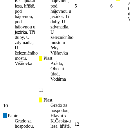
K.Čapka-u
hájovnou,
lesa, hřiště,
pod
5
6
pod
hájovnou u
ú
hájovnou,
jezírka, Tři
pod
duby, U
hájovnou u
zdymadla,
jezírka, Tři
U
duby, U
železničního
zdymadla,
mostu u
U
řeky,
železničního
Višňovka
mostu,
Plast
Višňovka
Arádo,
Obecní
úřad,
Vodárna
11
Plast
Grado za
10
hospodou,
Papír
Hlavní x
Grado za
K.Čapka-u
12
hospodou,
lesa, hřiště,