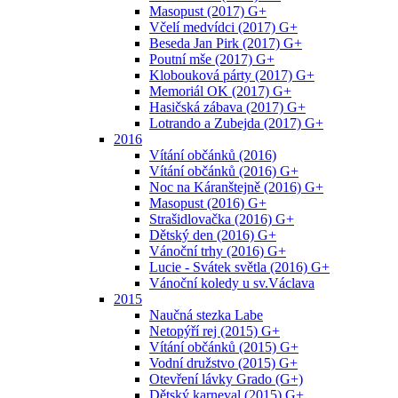
Masopust (2017) G+
Včelí medvídci (2017) G+
Beseda Jan Pirk (2017) G+
Poutní mše (2017) G+
Klobouková párty (2017) G+
Memoriál OK (2017) G+
Hasičská zábava (2017) G+
Lotrando a Zubejda (2017) G+
2016
Vítání občánků (2016)
Vítání občánků (2016) G+
Noc na Káranštejně (2016) G+
Masopust (2016) G+
Strašidlovačka (2016) G+
Dětský den (2016) G+
Vánoční trhy (2016) G+
Lucie - Svátek světla (2016) G+
Vánoční koledy u sv.Václava
2015
Naučná stezka Labe
Netopýří rej (2015) G+
Vítání občánků (2015) G+
Vodní družstvo (2015) G+
Otevření lávky Grado (G+)
Dětský karneval (2015) G+