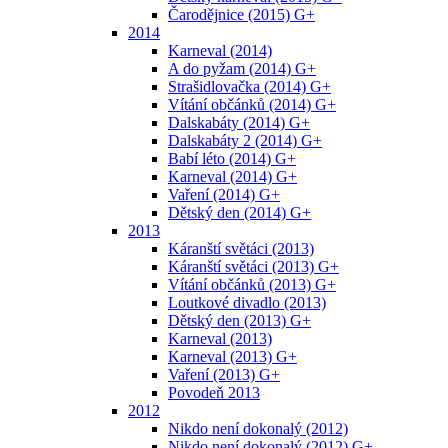
Čarodějnice (2015) G+
2014
Karneval (2014)
A do pyžam (2014) G+
Strašidlovačka (2014) G+
Vítání občánků (2014) G+
Dalskabáty (2014) G+
Dalskabáty 2 (2014) G+
Babí léto (2014) G+
Karneval (2014) G+
Vaření (2014) G+
Dětský den (2014) G+
2013
Káranští světáci (2013)
Káranští světáci (2013) G+
Vítání občánků (2013) G+
Loutkové divadlo (2013)
Dětský den (2013) G+
Karneval (2013)
Karneval (2013) G+
Vaření (2013) G+
Povodeň 2013
2012
Nikdo není dokonalý (2012)
Nikdo není dokonalý (2012) G+