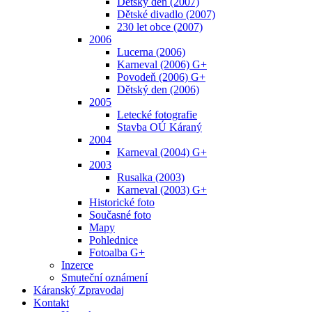
Dětský den (2007)
Dětské divadlo (2007)
230 let obce (2007)
2006
Lucerna (2006)
Karneval (2006) G+
Povodeň (2006) G+
Dětský den (2006)
2005
Letecké fotografie
Stavba OÚ Káraný
2004
Karneval (2004) G+
2003
Rusalka (2003)
Karneval (2003) G+
Historické foto
Současné foto
Mapy
Pohlednice
Fotoalba G+
Inzerce
Smuteční oznámení
Káranský Zpravodaj
Kontakt