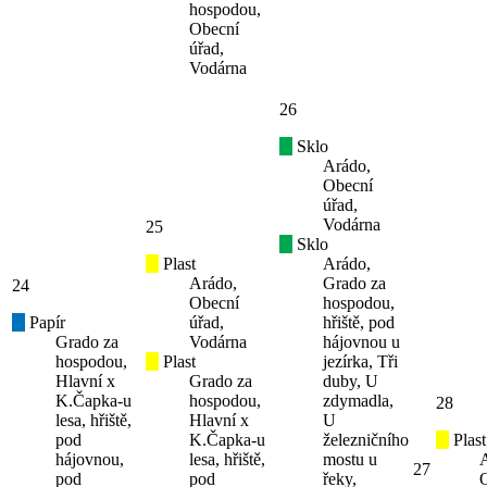
hospodou,
Obecní
úřad,
Vodárna
26
Sklo
Arádo,
Obecní
úřad,
Vodárna
25
Sklo
Plast
Arádo,
Arádo,
Grado za
24
Obecní
hospodou,
Papír
úřad,
hřiště, pod
Grado za
Vodárna
hájovnou u
hospodou,
Plast
jezírka, Tři
Hlavní x
Grado za
duby, U
K.Čapka-u
hospodou,
zdymadla,
28
lesa, hřiště,
Hlavní x
U
pod
K.Čapka-u
železničního
Plast
hájovnou,
lesa, hřiště,
mostu u
27
pod
pod
řeky,