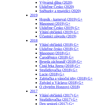
Výtvarná dílna (2020)
Ukliďme Česko (2020)
Sněhurky a trpajzlíci (2020)
2019
Hopsík - karneval (2019) G+
Masopust (2019) G+
Ukliďme Česko (2019) G+
Vítání občánků (2019) G+
Účastníci zájezdu (2019)
2018
Vítání občánků (2018) G+
Ukliďme česko (2018) G+
Masopust (2018) G+
Čarodějnice (2018) G+
Beseda záchranář (2018) G+
Čistá řeka Jizera (2018) G+
Strašidlovačka (2018) G+
Lucie (2018) G+
Zabijačka a vánoční trhy (2018) G+
Zpívání u Václava (2018) G+
O chytrém Honzovi (2018)
2017
Vítání občánků (2017) G+
Strašidlovačka (2017) G+
Den seniorů (2017) G+