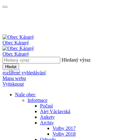
Obec
Káraný
Obec
Káraný
Hledaný výraz
Hledat
rozšířené vyhledávání
Mapa webu
Vytisknout
Naše obec
Informace
Počasí
Alej Václavská
Ankety
Archiv
Volby 2017
Volby 2018
Odpady