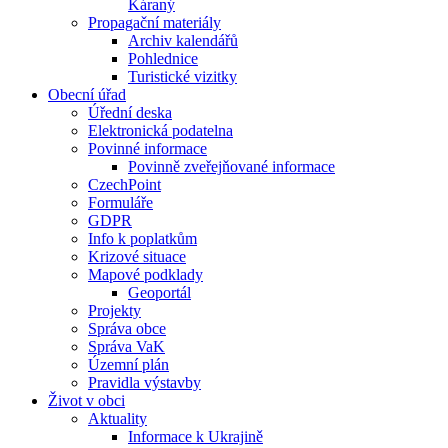
Káraný
Propagační materiály
Archiv kalendářů
Pohlednice
Turistické vizitky
Obecní úřad
Úřední deska
Elektronická podatelna
Povinné informace
Povinně zveřejňované informace
CzechPoint
Formuláře
GDPR
Info k poplatkům
Krizové situace
Mapové podklady
Geoportál
Projekty
Správa obce
Správa VaK
Územní plán
Pravidla výstavby
Život v obci
Aktuality
Informace k Ukrajině