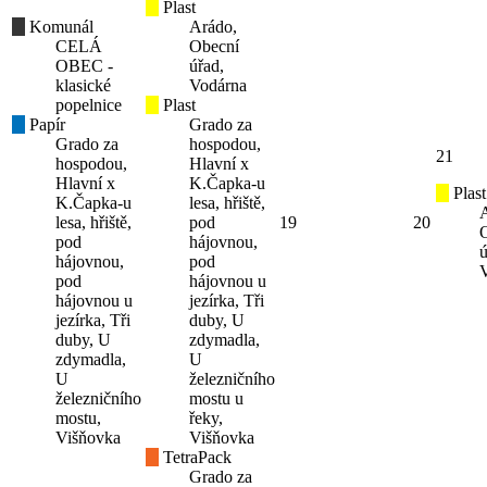
Plast
Komunál
Arádo,
CELÁ
Obecní
OBEC -
úřad,
klasické
Vodárna
popelnice
Plast
Papír
Grado za
Grado za
hospodou,
21
hospodou,
Hlavní x
Hlavní x
K.Čapka-u
Plast
K.Čapka-u
lesa, hřiště,
lesa, hřiště,
pod
19
20
pod
hájovnou,
ú
hájovnou,
pod
pod
hájovnou u
hájovnou u
jezírka, Tři
jezírka, Tři
duby, U
duby, U
zdymadla,
zdymadla,
U
U
železničního
železničního
mostu u
mostu,
řeky,
Višňovka
Višňovka
TetraPack
Grado za