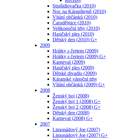
Recepty
Strašidlovačka (2010)
Noc na Káranštejně (2010)
Vítání občánků (2010)
Čarodějnice (2010)
Velikonoční trhy (2010)
Hasičský ples (2010)
Dětský den (2010) G+
2009
Hrátky s čertem (2009)
Hrátky s čertem (2009) G+
Karneval (2009)
Hasičský ples (2009)
Dětské divadlo (2009)
Káranské vánoční trhy
Vítání občánků (2009) G+
2008
Ženský boj (2008)
Ženský boj 1 (2008) G+
Ženský boj 2 (2008) G+
Dětský den (2008)
Karneval (2008) G+
2007
Limonádový Joe (2007)
Limonádový Joe (2007) G+