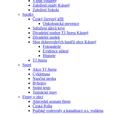
Vznik vodárny
Založení osady Káraný
Založení Sokola
Spolky
Český červený kříž
Onkologická prevence
Sdružení dárců krve
Divadelní soubor TJ Jizera Káraný
Divadelní spolek
Sbor dobrovolných hasičů obce Káraný
Fotogalerie
Evidence pálení
Historie
TJ Jizera
Sport
Akce TJ Jizera
Cyklotrasa
Naučná stezka
Rybolov
Stolní tenis
Turistické trasy
Firmy v obci
Abecední seznam firem
Česká Pošta
Pražské vodovody a kanalizace a.s. vodárna