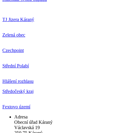
TJ Jizera Káraný
Zelená obec
Czechpoint
Střední Polabí
Hlášení rozhlasu
Středočeský kraj
Fextovo území
Adresa
Obecní úřad Káraný
Václavská 19
250 75 Káraný