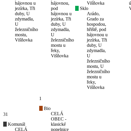
hájovnou u
hájovnou,
Višňovka
ú
jezírka, Tři
pod
Sklo
duby, U
hájovnou u
Arádo,
zdymadla,
jezírka, Tři
Grado za
U
duby, U
hospodou,
železničního
zdymadla,
hřiště, pod
mostu,
U
hájovnou u
Višňovka
železničního
jezírka, Tři
mostu u
duby, U
řeky,
zdymadla,
Višňovka
U
železničního
mostu, U
železničního
mostu u
řeky,
Višňovka
1
Bio
CELÁ
31
OBEC -
Komunál
klasické
CELÁ
popelnice