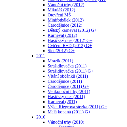
Vánoční trhy (2012)
Mikuláš (2012)
Otevření MŠ
Minifotbálek (2012)
Čarodějnice (2012)
Dětský karneval (2012) G+
Karneval (2012)
Hasičský ples (2012) G+
Cvičení R+D (2012) G+
Slet (2012) G+
2011
Mrazík (2011)
Strašidlovačka (2011)
Strašidlovačka (2011) G+
Vítání občánků (2011)
Čarodějnice (2011)
Čarodějnice (2011) G+
Velikonoční trhy (2011)
Hasičský ples (2011)
Karneval (2011)
Výlet Riegrova stezka (2011) G+
Malá kopaná (2011) G+
2010
Vánoční trhy (2010)