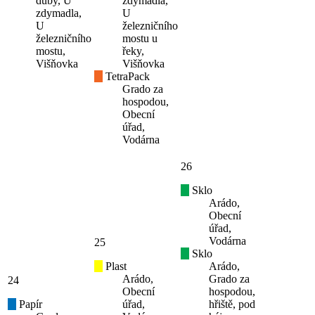
duby, U
zdymadla,
zdymadla,
U
U
železničního
železničního
mostu u
mostu,
řeky,
Višňovka
Višňovka
TetraPack
Grado za
hospodou,
Obecní
úřad,
Vodárna
26
Sklo
Arádo,
Obecní
úřad,
Vodárna
25
Sklo
Plast
Arádo,
Arádo,
Grado za
24
Obecní
hospodou,
Papír
úřad,
hřiště, pod