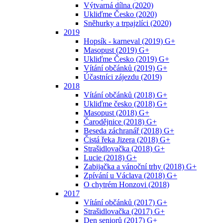
Výtvarná dílna (2020)
Ukliďme Česko (2020)
Sněhurky a trpajzlíci (2020)
2019
Hopsík - karneval (2019) G+
Masopust (2019) G+
Ukliďme Česko (2019) G+
Vítání občánků (2019) G+
Účastníci zájezdu (2019)
2018
Vítání občánků (2018) G+
Ukliďme česko (2018) G+
Masopust (2018) G+
Čarodějnice (2018) G+
Beseda záchranář (2018) G+
Čistá řeka Jizera (2018) G+
Strašidlovačka (2018) G+
Lucie (2018) G+
Zabijačka a vánoční trhy (2018) G+
Zpívání u Václava (2018) G+
O chytrém Honzovi (2018)
2017
Vítání občánků (2017) G+
Strašidlovačka (2017) G+
Den seniorů (2017) G+