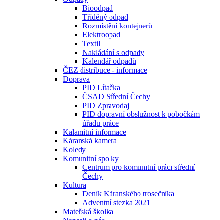
Bioodpad
Tříděný odpad
Rozmístění kontejnerů
Elektroopad
Textil
Nakládání s odpady
Kalendář odpadů
ČEZ distribuce - informace
Doprava
PID Lítačka
ČSAD Střední Čechy
PID Zpravodaj
PID dopravní obslužnost k pobočkám
úřadu práce
Kalamitní informace
Káranská kamera
Koledy
Komunitní spolky
Centrum pro komunitní práci střední
Čechy
Kultura
Deník Káranského trosečníka
Adventní stezka 2021
Mateřská školka