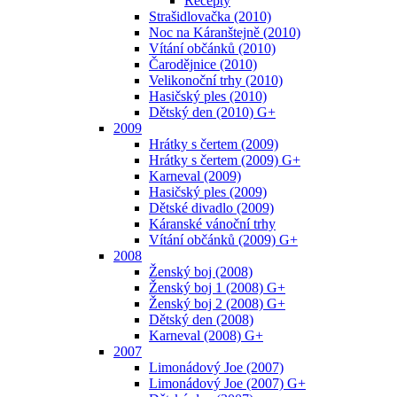
Recepty
Strašidlovačka (2010)
Noc na Káranštejně (2010)
Vítání občánků (2010)
Čarodějnice (2010)
Velikonoční trhy (2010)
Hasičský ples (2010)
Dětský den (2010) G+
2009
Hrátky s čertem (2009)
Hrátky s čertem (2009) G+
Karneval (2009)
Hasičský ples (2009)
Dětské divadlo (2009)
Káranské vánoční trhy
Vítání občánků (2009) G+
2008
Ženský boj (2008)
Ženský boj 1 (2008) G+
Ženský boj 2 (2008) G+
Dětský den (2008)
Karneval (2008) G+
2007
Limonádový Joe (2007)
Limonádový Joe (2007) G+