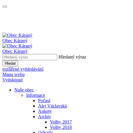
Obec
Káraný
Obec
Káraný
Hledaný výraz
Hledat
rozšířené vyhledávání
Mapa webu
Vytisknout
Naše obec
Informace
Počasí
Alej Václavská
Ankety
Archiv
Volby 2017
Volby 2018
Odpady