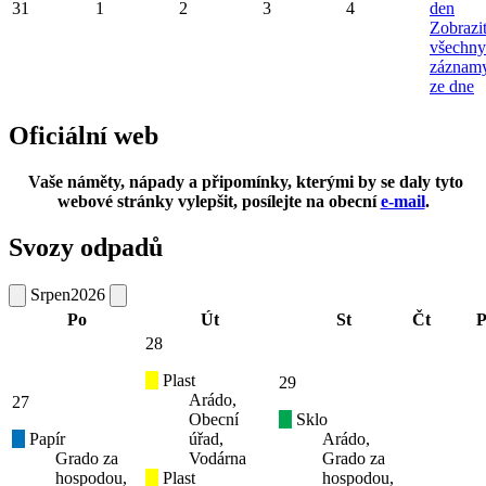
31
1
2
3
4
den
Zobrazi
všechny
záznam
ze dne
Oficiální web
Vaše náměty, nápady a připomínky, kterými by se daly tyto
webové stránky vylepšit, posílejte na obecní
e-mail
.
Svozy odpadů
Srpen
2026
Po
Út
St
Čt
P
28
Plast
29
Arádo,
27
Obecní
Sklo
Papír
úřad,
Arádo,
Grado za
Vodárna
Grado za
hospodou,
Plast
hospodou,