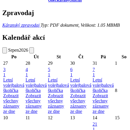
ObecKaranyOfficial
Zpravodaj
Káranský zpravodaj
Typ: PDF dokument, Velikost: 1.05 MB
MB
Kalendář akcí
Srpen
2026
Po
Út
St
Čt
Pá
So
27
28
29
30
31
1
3
4
5
6
7
1
1
1
1
1
Letní
Letní
Letní
Letní
Letní
volejbalová
volejbalová
volejbalová
volejbalová
volejbalová
školička
školička
školička
školička
školička
8
Zobrazit
Zobrazit
Zobrazit
Zobrazit
Zobrazit
všechny
všechny
všechny
všechny
všechny
záznamy
záznamy
záznamy
záznamy
záznamy
ze dne
ze dne
ze dne
ze dne
ze dne
10
11
12
13
14
15
21
1