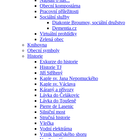
Napsali o nás...
Obecní kompostárna
Pracovní příležitosti
Sociální služby
Diakonie Broumov, sociální družstvo
Dementia.cz
Virtuální prohlídky
Zelená obec
Knihovna
Obecní symboly
Historie
Exkurze do historie
Historie TJ
Jiří Stříbrný
Kaple sv. Jana Nepomuckého
Kaple sv. Václava
Káraný a přívozy
Lávka do Čelákovic
Lávka do Toušeně
Pierre de Lasenic
Silniční most
Stručná historie
Vlečka
Vodní elektrárna
Vznik hasičského sboru