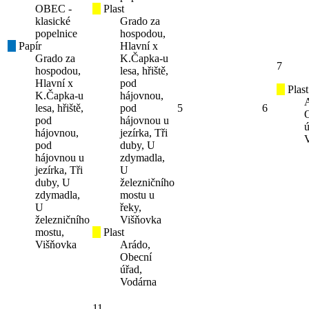
OBEC -
Plast
klasické
Grado za
popelnice
hospodou,
Papír
Hlavní x
Grado za
K.Čapka-u
7
hospodou,
lesa, hřiště,
Hlavní x
pod
Plast
K.Čapka-u
hájovnou,
lesa, hřiště,
pod
5
6
pod
hájovnou u
ú
hájovnou,
jezírka, Tři
pod
duby, U
hájovnou u
zdymadla,
jezírka, Tři
U
duby, U
železničního
zdymadla,
mostu u
U
řeky,
železničního
Višňovka
mostu,
Plast
Višňovka
Arádo,
Obecní
úřad,
Vodárna
11