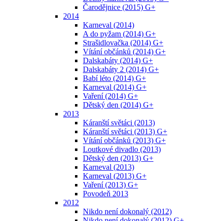
Čarodějnice (2015) G+
2014
Karneval (2014)
A do pyžam (2014) G+
Strašidlovačka (2014) G+
Vítání občánků (2014) G+
Dalskabáty (2014) G+
Dalskabáty 2 (2014) G+
Babí léto (2014) G+
Karneval (2014) G+
Vaření (2014) G+
Dětský den (2014) G+
2013
Káranští světáci (2013)
Káranští světáci (2013) G+
Vítání občánků (2013) G+
Loutkové divadlo (2013)
Dětský den (2013) G+
Karneval (2013)
Karneval (2013) G+
Vaření (2013) G+
Povodeň 2013
2012
Nikdo není dokonalý (2012)
Nikdo není dokonalý (2012) G+