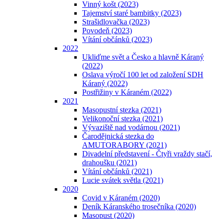
Vinný košt (2023)
Tajemství staré bambitky (2023)
Strašidlovačka (2023)
Povodeň (2023)
Vítání občánků (2023)
2022
Ukliďme svět a Česko a hlavně Káraný
(2022)
Oslava výročí 100 let od založení SDH
Káraný (2022)
Postřižiny v Káraném (2022)
2021
Masopustní stezka (2021)
Velikonoční stezka (2021)
Vývaziště nad vodárnou (2021)
Čarodějnická stezka do
AMUTORABORY (2021)
Divadelní představení - Čtyři vraždy stačí,
drahoušku (2021)
Vítání občánků (2021)
Lucie svátek světla (2021)
2020
Covid v Káraném (2020)
Deník Káranského trosečníka (2020)
Masopust (2020)