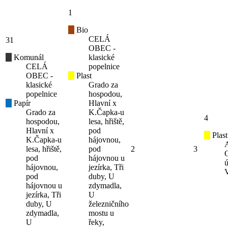
1
Bio
CELÁ
31
OBEC -
Komunál
klasické
CELÁ
popelnice
OBEC -
Plast
klasické
Grado za
popelnice
hospodou,
Papír
Hlavní x
Grado za
K.Čapka-u
4
hospodou,
lesa, hřiště,
Hlavní x
pod
Plast
K.Čapka-u
hájovnou,
lesa, hřiště,
pod
2
3
pod
hájovnou u
ú
hájovnou,
jezírka, Tři
pod
duby, U
hájovnou u
zdymadla,
jezírka, Tři
U
duby, U
železničního
zdymadla,
mostu u
U
řeky,