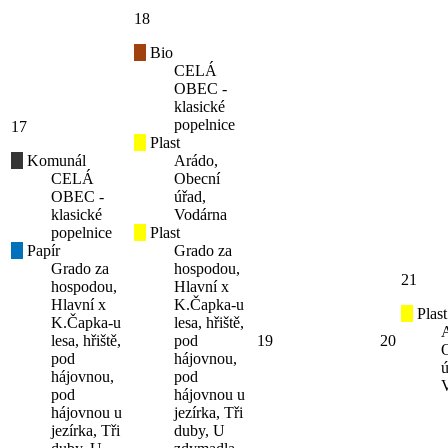
18
Bio
CELÁ
OBEC -
klasické
popelnice
17
Plast
Komunál
Arádo,
CELÁ
Obecní
OBEC -
úřad,
klasické
Vodárna
popelnice
Plast
Papír
Grado za
Grado za
hospodou,
21
hospodou,
Hlavní x
Hlavní x
K.Čapka-u
Plast
K.Čapka-u
lesa, hřiště,
lesa, hřiště,
pod
19
20
pod
hájovnou,
ú
hájovnou,
pod
pod
hájovnou u
hájovnou u
jezírka, Tři
jezírka, Tři
duby, U