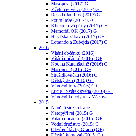
Masopust (2017) G+
Včelí medvídci (2017) G+
Beseda Jan Pirk (2017) G+
Poutní mše (2017) G+
Klobouková párty (2017) G+
Memoriál OK (2017) G+
Hasičská zábava (2017) G+
Lotrando a Zubejda (2017) G+
2016
Vítání občánků (2016)
Vítání občánků (2016) G+
Noc na Káranštejně (2016) G+
Masopust (2016) G+
Strašidlovačka (2016) G+
Dětský den (2016) G+
Vánoční trhy (2016) G+
Lucie - Svátek světla (2016) G+
Vánoční koledy u sv.Václava
2015
Naučná stezka Labe
Netopýří rej (2015) G+
Vítání občánků (2015) G+
Vodní družstvo (2015) G+
Otevření lávky Grado (G+)
Dětský karneval (2015) G+