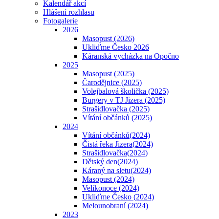
Kalendář akcí
Hlášení rozhlasu
Fotogalerie
2026
Masopust (2026)
Ukliďme Česko 2026
Káranská vycházka na Opočno
2025
Masopust (2025)
Čarodějnice (2025)
Volejbalová školička (2025)
Burgery v TJ Jizera (2025)
Strašidlovačka (2025)
Vítání občánků (2025)
2024
Vítání občánků(2024)
Čistá řeka Jizera(2024)
Strašidlovačka(2024)
Dětský den(2024)
Káraný na sletu(2024)
Masopust (2024)
Velikonoce (2024)
Ukliďme Česko (2024)
Melounobraní (2024)
2023