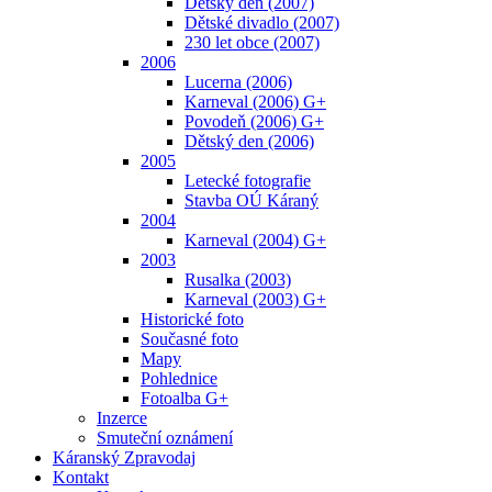
Dětský den (2007)
Dětské divadlo (2007)
230 let obce (2007)
2006
Lucerna (2006)
Karneval (2006) G+
Povodeň (2006) G+
Dětský den (2006)
2005
Letecké fotografie
Stavba OÚ Káraný
2004
Karneval (2004) G+
2003
Rusalka (2003)
Karneval (2003) G+
Historické foto
Současné foto
Mapy
Pohlednice
Fotoalba G+
Inzerce
Smuteční oznámení
Káranský Zpravodaj
Kontakt