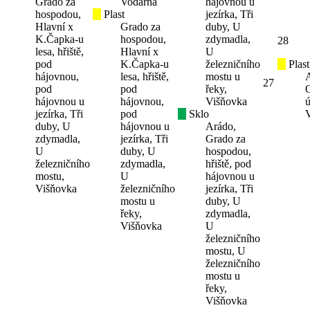
Grado za
Vodárna
hájovnou u
hospodou,
Plast
jezírka, Tři
Hlavní x
Grado za
duby, U
K.Čapka-u
hospodou,
zdymadla,
28
lesa, hřiště,
Hlavní x
U
pod
K.Čapka-u
železničního
Plast
hájovnou,
lesa, hřiště,
mostu u
27
pod
pod
řeky,
hájovnou u
hájovnou,
Višňovka
ú
jezírka, Tři
pod
Sklo
duby, U
hájovnou u
Arádo,
zdymadla,
jezírka, Tři
Grado za
U
duby, U
hospodou,
železničního
zdymadla,
hřiště, pod
mostu,
U
hájovnou u
Višňovka
železničního
jezírka, Tři
mostu u
duby, U
řeky,
zdymadla,
Višňovka
U
železničního
mostu, U
železničního
mostu u
řeky,
Višňovka