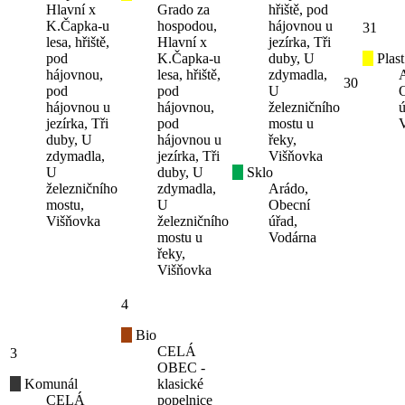
Hlavní x
Grado za
hřiště, pod
K.Čapka-u
hospodou,
hájovnou u
31
lesa, hřiště,
Hlavní x
jezírka, Tři
pod
K.Čapka-u
duby, U
Plast
hájovnou,
lesa, hřiště,
zdymadla,
30
pod
pod
U
hájovnou u
hájovnou,
železničního
ú
jezírka, Tři
pod
mostu u
duby, U
hájovnou u
řeky,
zdymadla,
jezírka, Tři
Višňovka
U
duby, U
Sklo
železničního
zdymadla,
Arádo,
mostu,
U
Obecní
Višňovka
železničního
úřad,
mostu u
Vodárna
řeky,
Višňovka
4
Bio
CELÁ
3
OBEC -
Komunál
klasické
CELÁ
popelnice