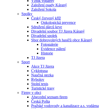
Vznik vodárny
Založení osady Káraný
Založení Sokola
Spolky
Český červený kříž
Onkologická prevence
Sdružení dárců krve
Divadelní soubor TJ Jizera Káraný
Divadelní spolek
Sbor dobrovolných hasičů obce Káraný
Fotogalerie
Evidence pálení
Historie
TJ Jizera
Sport
Akce TJ Jizera
Cyklotrasa
Naučná stezka
Rybolov
Stolní tenis
Turistické trasy
Firmy v obci
Abecední seznam firem
Česká Pošta
Pražské vodovody a kanalizace a.s. vodárna