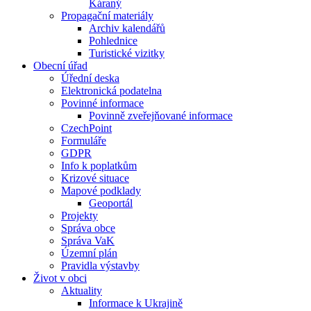
Káraný
Propagační materiály
Archiv kalendářů
Pohlednice
Turistické vizitky
Obecní úřad
Úřední deska
Elektronická podatelna
Povinné informace
Povinně zveřejňované informace
CzechPoint
Formuláře
GDPR
Info k poplatkům
Krizové situace
Mapové podklady
Geoportál
Projekty
Správa obce
Správa VaK
Územní plán
Pravidla výstavby
Život v obci
Aktuality
Informace k Ukrajině