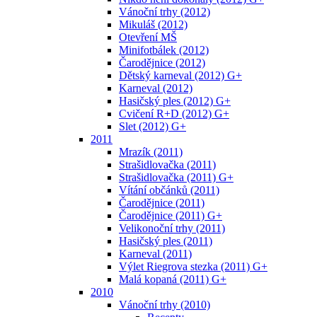
Vánoční trhy (2012)
Mikuláš (2012)
Otevření MŠ
Minifotbálek (2012)
Čarodějnice (2012)
Dětský karneval (2012) G+
Karneval (2012)
Hasičský ples (2012) G+
Cvičení R+D (2012) G+
Slet (2012) G+
2011
Mrazík (2011)
Strašidlovačka (2011)
Strašidlovačka (2011) G+
Vítání občánků (2011)
Čarodějnice (2011)
Čarodějnice (2011) G+
Velikonoční trhy (2011)
Hasičský ples (2011)
Karneval (2011)
Výlet Riegrova stezka (2011) G+
Malá kopaná (2011) G+
2010
Vánoční trhy (2010)