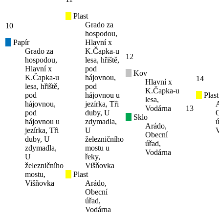
Plast
Grado za
10
hospodou,
Papír
Hlavní x
Grado za
K.Čapka-u
12
hospodou,
lesa, hřiště,
Hlavní x
pod
Kov
K.Čapka-u
hájovnou,
14
Hlavní x
lesa, hřiště,
pod
K.Čapka-u
pod
hájovnou u
Plast
lesa,
hájovnou,
jezírka, Tři
Vodárna
13
pod
duby, U
Sklo
hájovnou u
zdymadla,
ú
Arádo,
jezírka, Tři
U
Obecní
duby, U
železničního
úřad,
zdymadla,
mostu u
Vodárna
U
řeky,
železničního
Višňovka
mostu,
Plast
Višňovka
Arádo,
Obecní
úřad,
Vodárna