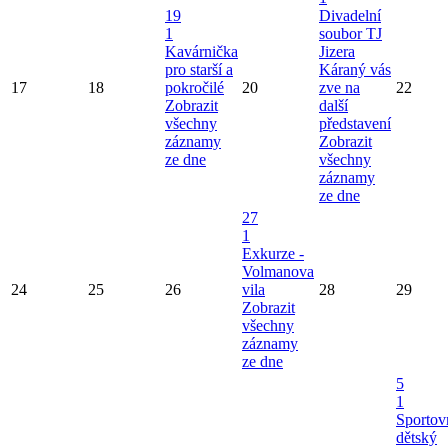
19
Divadelní
1
soubor TJ
Kavárnička
Jizera
pro starší a
Káraný vás
17
18
pokročilé
20
zve na
22
Zobrazit
další
všechny
představení
záznamy
Zobrazit
ze dne
všechny
záznamy
ze dne
27
1
Exkurze -
Volmanova
24
25
26
vila
28
29
Zobrazit
všechny
záznamy
ze dne
5
1
Sportov
dětský