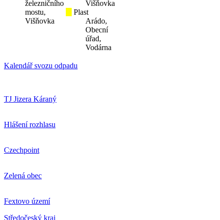
železničního
Višňovka
mostu,
Plast
Višňovka
Arádo,
Obecní
úřad,
Vodárna
Kalendář svozu odpadu
TJ Jizera Káraný
Hlášení rozhlasu
Czechpoint
Zelená obec
Fextovo území
Středočeský kraj