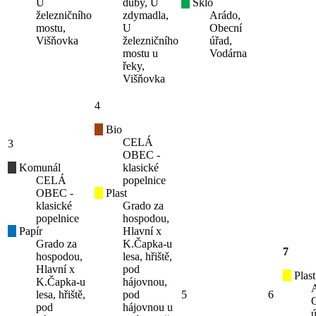
U
duby, U
Sklo
železničního
zdymadla,
Arádo,
mostu,
U
Obecní
Višňovka
železničního
úřad,
mostu u
Vodárna
řeky,
Višňovka
4
Bio
CELÁ
3
OBEC -
Komunál
klasické
CELÁ
popelnice
OBEC -
Plast
klasické
Grado za
popelnice
hospodou,
Papír
Hlavní x
Grado za
K.Čapka-u
7
hospodou,
lesa, hřiště,
Hlavní x
pod
Plast
K.Čapka-u
hájovnou,
lesa, hřiště,
pod
5
6
pod
hájovnou u
ú