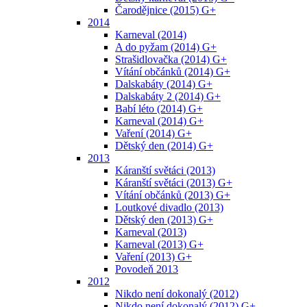
Čarodějnice (2015) G+
2014
Karneval (2014)
A do pyžam (2014) G+
Strašidlovačka (2014) G+
Vítání občánků (2014) G+
Dalskabáty (2014) G+
Dalskabáty 2 (2014) G+
Babí léto (2014) G+
Karneval (2014) G+
Vaření (2014) G+
Dětský den (2014) G+
2013
Káranští světáci (2013)
Káranští světáci (2013) G+
Vítání občánků (2013) G+
Loutkové divadlo (2013)
Dětský den (2013) G+
Karneval (2013)
Karneval (2013) G+
Vaření (2013) G+
Povodeň 2013
2012
Nikdo není dokonalý (2012)
Nikdo není dokonalý (2012) G+