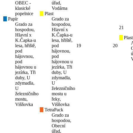
OBEC -
úřad,
klasické
Vodárna
popelnice
Plast
Papír
Grado za
Grado za
hospodou,
21
hospodou,
Hlavní x
Hlavní x
K.Čapka-u
Plast
K.Čapka-u
lesa, hřiště,
lesa, hřiště,
pod
19
20
pod
hájovnou,
ú
hájovnou,
pod
pod
hájovnou u
hájovnou u
jezírka, Tři
jezírka, Tři
duby, U
duby, U
zdymadla,
zdymadla,
U
U
železničního
železničního
mostu u
mostu,
řeky,
Višňovka
Višňovka
TetraPack
Grado za
hospodou,
Obecní
úřad,