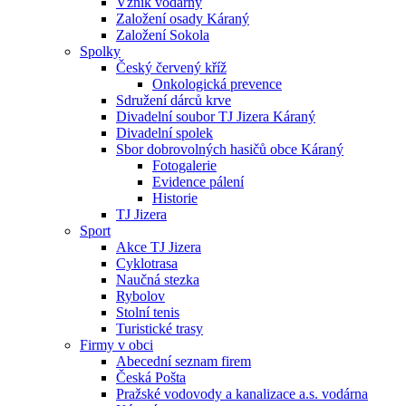
Vznik vodárny
Založení osady Káraný
Založení Sokola
Spolky
Český červený kříž
Onkologická prevence
Sdružení dárců krve
Divadelní soubor TJ Jizera Káraný
Divadelní spolek
Sbor dobrovolných hasičů obce Káraný
Fotogalerie
Evidence pálení
Historie
TJ Jizera
Sport
Akce TJ Jizera
Cyklotrasa
Naučná stezka
Rybolov
Stolní tenis
Turistické trasy
Firmy v obci
Abecední seznam firem
Česká Pošta
Pražské vodovody a kanalizace a.s. vodárna