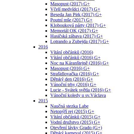
Masopust (2017) G+
Včelí medvídci (2017) G+
Beseda Jan Pirk (2017) G+
Poutní mše (2017) G+
Klobouková párty (2017) G+
Memoriál OK (2017) G+
Hasičská zábava (2017) G+
Lotrando a Zubejda (2017) G+
2016
Vítání občánků (2016)
Vítání občánků (2016) G+
Noc na Káranštejně (2016) G+
Masopust (2016) G+
Strašidlovačka (2016) G+
Dětský den (2016) G+
Vánoční trhy (2016) G+
Lucie - Svátek světla (2016) G+
Vánoční koledy u sv.Václava
2015
Naučná stezka Labe
Netopýří rej (2015) G+
Vítání občánků (2015) G+
Vodní družstvo (2015) G+
Otevření lávky Grado (G+)
Dětský karneval (2015) G+