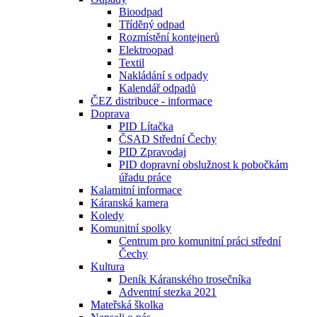
Bioodpad
Tříděný odpad
Rozmístění kontejnerů
Elektroopad
Textil
Nakládání s odpady
Kalendář odpadů
ČEZ distribuce - informace
Doprava
PID Lítačka
ČSAD Střední Čechy
PID Zpravodaj
PID dopravní obslužnost k pobočkám
úřadu práce
Kalamitní informace
Káranská kamera
Koledy
Komunitní spolky
Centrum pro komunitní práci střední
Čechy
Kultura
Deník Káranského trosečníka
Adventní stezka 2021
Mateřská školka