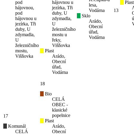
pod
hájovnou u
Plast
lesa,
hájovnou,
jezírka, Tři
Vodárna
13
pod
duby, U
Sklo
hájovnou u
zdymadla,
ú
Arádo,
jezírka, Tři
U
Obecní
duby, U
železničního
úřad,
zdymadla,
mostu u
Vodárna
U
řeky,
železničního
Višňovka
mostu,
Plast
Višňovka
Arádo,
Obecní
úřad,
Vodárna
18
Bio
CELÁ
OBEC -
klasické
popelnice
17
Plast
Komunál
Arádo,
CELÁ
Obecní