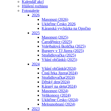
Kalendář akcí
Hlášení rozhlasu
Fotogalerie
2026
Masopust (2026)
Ukliďme Česko 2026
Káranská vycházka na Opočno
2025
Masopust (2025)
Čarodějnice (2025)
Volejbalová školička (2025)
Burgery v TJ Jizera (2025)
Strašidlovačka (2025)
Vítání občánků (2025)
2024
Vítání občánků(2024)
Čistá řeka Jizera(2024)
Strašidlovačka(2024)
Dětský den(2024)
Káraný na sletu(2024)
Masopust (2024)
Velikonoce (2024)
Ukliďme Česko (2024)
Melounobraní (2024)
2023