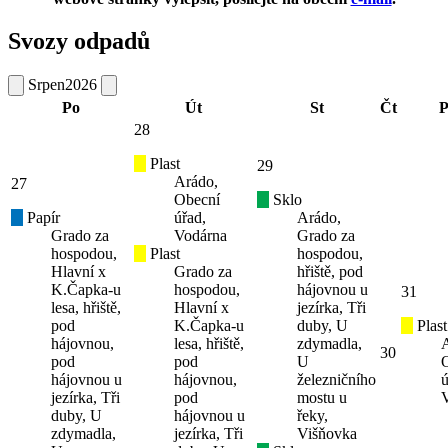
Svozy odpadů
Srpen
2026
Po
Út
St
Čt
P
28
Plast
29
Arádo,
27
Obecní
Sklo
Papír
úřad,
Arádo,
Grado za
Vodárna
Grado za
hospodou,
Plast
hospodou,
Hlavní x
Grado za
hřiště, pod
K.Čapka-u
hospodou,
hájovnou u
31
lesa, hřiště,
Hlavní x
jezírka, Tři
pod
K.Čapka-u
duby, U
Plast
hájovnou,
lesa, hřiště,
zdymadla,
30
pod
pod
U
hájovnou u
hájovnou,
železničního
ú
jezírka, Tři
pod
mostu u
duby, U
hájovnou u
řeky,
zdymadla,
jezírka, Tři
Višňovka