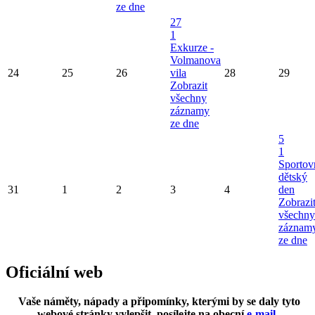
ze dne
27
1
Exkurze -
Volmanova
24
25
26
vila
28
29
Zobrazit
všechny
záznamy
ze dne
5
1
Sportov
dětský
31
1
2
3
4
den
Zobrazi
všechny
záznam
ze dne
Oficiální web
Vaše náměty, nápady a připomínky, kterými by se daly tyto
webové stránky vylepšit, posílejte na obecní
e-mail
.