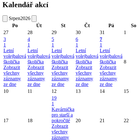
Kalendář akcí
Srpen
2026
Po
Út
St
Čt
Pá
So
27
28
29
30
31
1
3
4
5
6
7
1
1
1
1
1
Letní
Letní
Letní
Letní
Letní
volejbalová
volejbalová
volejbalová
volejbalová
volejbalová
školička
školička
školička
školička
školička
8
Zobrazit
Zobrazit
Zobrazit
Zobrazit
Zobrazit
všechny
všechny
všechny
všechny
všechny
záznamy
záznamy
záznamy
záznamy
záznamy
ze dne
ze dne
ze dne
ze dne
ze dne
10
11
12
13
14
15
19
1
Kavárnička
pro starší a
17
18
pokročilé
20
21
22
Zobrazit
všechny
záznamy