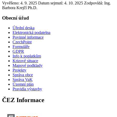
Vyvěšeno: 4. 9. 2025
Datum sejmutí: 4. 10. 2025
Zodpovídá:
Ing.
Barbora Krejčí Ph.D.
Obecní úřad
Úřední deska
Elektronická podatelna
Povinné informace
CzechPoint
Formuláře
GDPR
Info k poplatkům
Krizové situace
Mapové podklady
Projekty
Správa obce
Správa VaK
Územní plán
Pravidla výstavby
ČEZ Informace