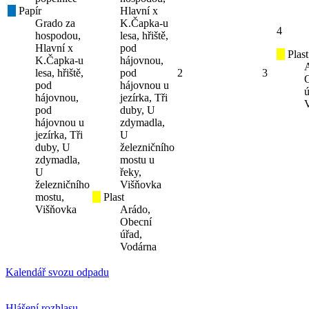
Papír
Hlavní x
Grado za
K.Čapka-u
4
hospodou,
lesa, hřiště,
Hlavní x
pod
Plast
K.Čapka-u
hájovnou,
lesa, hřiště,
pod
2
3
pod
hájovnou u
ú
hájovnou,
jezírka, Tři
pod
duby, U
hájovnou u
zdymadla,
jezírka, Tři
U
duby, U
železničního
zdymadla,
mostu u
U
řeky,
železničního
Višňovka
mostu,
Plast
Višňovka
Arádo,
Obecní
úřad,
Vodárna
Kalendář svozu odpadu
Hlášení rozhlasu