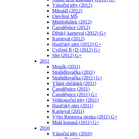
Vánoční trhy (2012)
Mikuláš (2012)
Otevření MŠ
Minifotbálek (2012)
Čarodějnice (2012)
Dětský karneval (2012) G+
Karneval (2012)
Hasičský ples (2012) G+
Cvičení R+D (2012) G+
Slet (2012) G+
2011
Mrazík (2011)
Strašidlovačka (2011)
Strašidlovačka (2011) G+
Vítání občánků (2011)
Čarodějnice (2011)
Čarodějnice (2011) G+
Velikonoční trhy (2011)
Hasičský ples (2011)
Karneval (2011)
Výlet Riegrova stezka (2011) G+
Malá kopaná (2011) G+
2010
Vánoční trhy (2010)