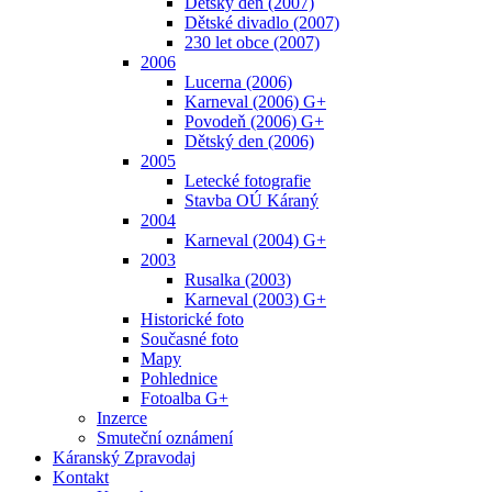
Dětský den (2007)
Dětské divadlo (2007)
230 let obce (2007)
2006
Lucerna (2006)
Karneval (2006) G+
Povodeň (2006) G+
Dětský den (2006)
2005
Letecké fotografie
Stavba OÚ Káraný
2004
Karneval (2004) G+
2003
Rusalka (2003)
Karneval (2003) G+
Historické foto
Současné foto
Mapy
Pohlednice
Fotoalba G+
Inzerce
Smuteční oznámení
Káranský Zpravodaj
Kontakt