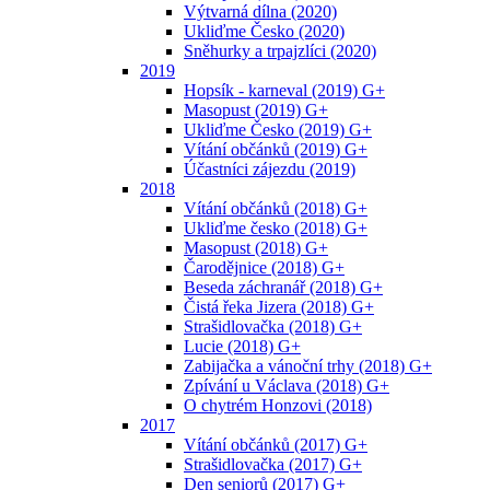
Výtvarná dílna (2020)
Ukliďme Česko (2020)
Sněhurky a trpajzlíci (2020)
2019
Hopsík - karneval (2019) G+
Masopust (2019) G+
Ukliďme Česko (2019) G+
Vítání občánků (2019) G+
Účastníci zájezdu (2019)
2018
Vítání občánků (2018) G+
Ukliďme česko (2018) G+
Masopust (2018) G+
Čarodějnice (2018) G+
Beseda záchranář (2018) G+
Čistá řeka Jizera (2018) G+
Strašidlovačka (2018) G+
Lucie (2018) G+
Zabijačka a vánoční trhy (2018) G+
Zpívání u Václava (2018) G+
O chytrém Honzovi (2018)
2017
Vítání občánků (2017) G+
Strašidlovačka (2017) G+
Den seniorů (2017) G+