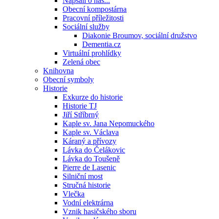
Napsali o nás...
Obecní kompostárna
Pracovní příležitosti
Sociální služby
Diakonie Broumov, sociální družstvo
Dementia.cz
Virtuální prohlídky
Zelená obec
Knihovna
Obecní symboly
Historie
Exkurze do historie
Historie TJ
Jiří Stříbrný
Kaple sv. Jana Nepomuckého
Kaple sv. Václava
Káraný a přívozy
Lávka do Čelákovic
Lávka do Toušeně
Pierre de Lasenic
Silniční most
Stručná historie
Vlečka
Vodní elektrárna
Vznik hasičského sboru