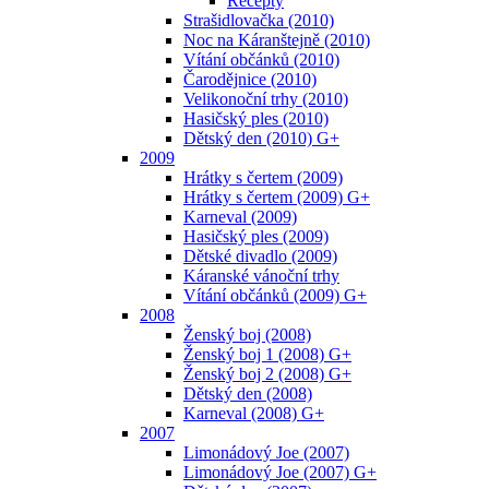
Recepty
Strašidlovačka (2010)
Noc na Káranštejně (2010)
Vítání občánků (2010)
Čarodějnice (2010)
Velikonoční trhy (2010)
Hasičský ples (2010)
Dětský den (2010) G+
2009
Hrátky s čertem (2009)
Hrátky s čertem (2009) G+
Karneval (2009)
Hasičský ples (2009)
Dětské divadlo (2009)
Káranské vánoční trhy
Vítání občánků (2009) G+
2008
Ženský boj (2008)
Ženský boj 1 (2008) G+
Ženský boj 2 (2008) G+
Dětský den (2008)
Karneval (2008) G+
2007
Limonádový Joe (2007)
Limonádový Joe (2007) G+