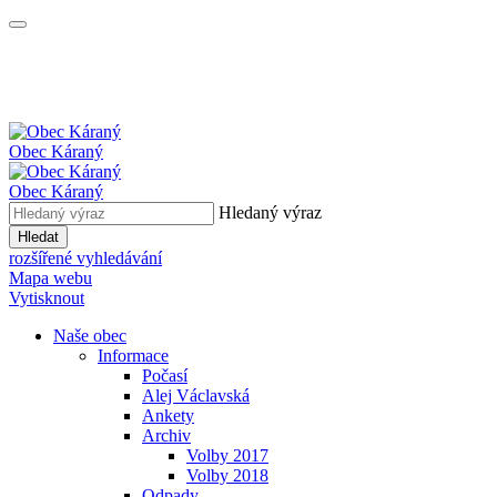
Obec
Káraný
Obec
Káraný
Hledaný výraz
Hledat
rozšířené vyhledávání
Mapa webu
Vytisknout
Naše obec
Informace
Počasí
Alej Václavská
Ankety
Archiv
Volby 2017
Volby 2018
Odpady