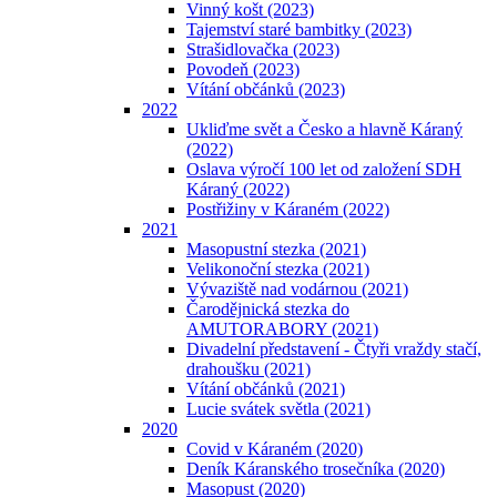
Vinný košt (2023)
Tajemství staré bambitky (2023)
Strašidlovačka (2023)
Povodeň (2023)
Vítání občánků (2023)
2022
Ukliďme svět a Česko a hlavně Káraný
(2022)
Oslava výročí 100 let od založení SDH
Káraný (2022)
Postřižiny v Káraném (2022)
2021
Masopustní stezka (2021)
Velikonoční stezka (2021)
Vývaziště nad vodárnou (2021)
Čarodějnická stezka do
AMUTORABORY (2021)
Divadelní představení - Čtyři vraždy stačí,
drahoušku (2021)
Vítání občánků (2021)
Lucie svátek světla (2021)
2020
Covid v Káraném (2020)
Deník Káranského trosečníka (2020)
Masopust (2020)