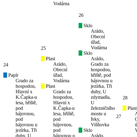
Vodárna
26
Sklo
Arádo,
Obecní
úřad,
Vodárna
25
Sklo
Plast
Arádo,
Arádo,
Grado za
24
Obecní
hospodou,
Papír
úřad,
hřiště, pod
Grado za
Vodárna
hájovnou u
hospodou,
Plast
jezírka, Tři
Hlavní x
Grado za
duby, U
K.Čapka-u
hospodou,
zdymadla,
28
lesa, hřiště,
Hlavní x
U
pod
K.Čapka-u
železničního
Plast
hájovnou,
lesa, hřiště,
mostu u
27
pod
pod
řeky,
hájovnou u
hájovnou,
Višňovka
ú
jezírka, Tři
pod
Sklo
duby, U
hájovnou u
Arádo,