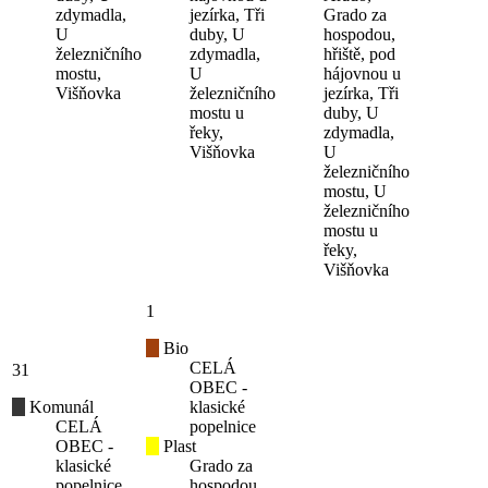
zdymadla,
jezírka, Tři
Grado za
U
duby, U
hospodou,
železničního
zdymadla,
hřiště, pod
mostu,
U
hájovnou u
Višňovka
železničního
jezírka, Tři
mostu u
duby, U
řeky,
zdymadla,
Višňovka
U
železničního
mostu, U
železničního
mostu u
řeky,
Višňovka
1
Bio
CELÁ
31
OBEC -
Komunál
klasické
CELÁ
popelnice
OBEC -
Plast
klasické
Grado za
popelnice
hospodou,