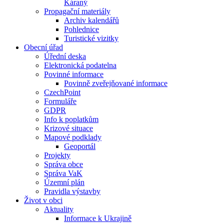
Káraný
Propagační materiály
Archiv kalendářů
Pohlednice
Turistické vizitky
Obecní úřad
Úřední deska
Elektronická podatelna
Povinné informace
Povinně zveřejňované informace
CzechPoint
Formuláře
GDPR
Info k poplatkům
Krizové situace
Mapové podklady
Geoportál
Projekty
Správa obce
Správa VaK
Územní plán
Pravidla výstavby
Život v obci
Aktuality
Informace k Ukrajině