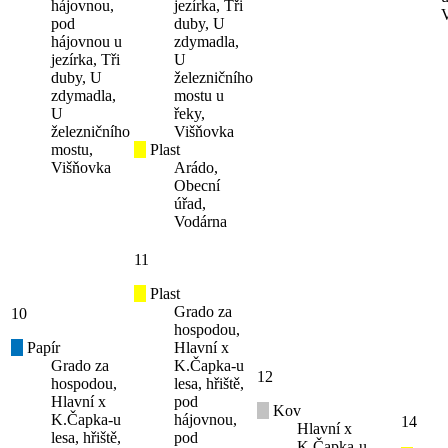
hájovnou,
jezírka, Tři
pod
duby, U
hájovnou u
zdymadla,
jezírka, Tři
U
duby, U
železničního
zdymadla,
mostu u
U
řeky,
železničního
Višňovka
mostu,
Plast
Višňovka
Arádo,
Obecní
úřad,
Vodárna
11
Plast
Grado za
10
hospodou,
Papír
Hlavní x
Grado za
K.Čapka-u
12
hospodou,
lesa, hřiště,
Hlavní x
pod
Kov
K.Čapka-u
hájovnou,
14
Hlavní x
lesa, hřiště,
pod
K.Čapka-u