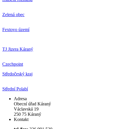
Zelená obec
Fextovo území
TJ Jizera Káraný
Czechpoint
Středočeský kraj
Střední Polabí
Adresa
Obecní úřad Káraný
Václavská 19
250 75 Káraný
Kontakt