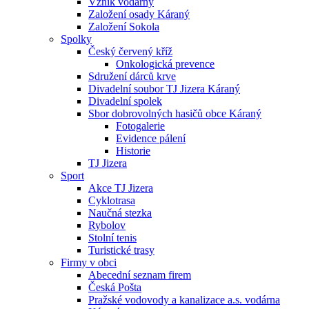
Vznik vodárny
Založení osady Káraný
Založení Sokola
Spolky
Český červený kříž
Onkologická prevence
Sdružení dárců krve
Divadelní soubor TJ Jizera Káraný
Divadelní spolek
Sbor dobrovolných hasičů obce Káraný
Fotogalerie
Evidence pálení
Historie
TJ Jizera
Sport
Akce TJ Jizera
Cyklotrasa
Naučná stezka
Rybolov
Stolní tenis
Turistické trasy
Firmy v obci
Abecední seznam firem
Česká Pošta
Pražské vodovody a kanalizace a.s. vodárna