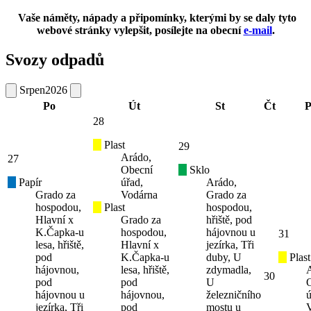
Vaše náměty, nápady a připomínky, kterými by se daly tyto
webové stránky vylepšit, posílejte na obecní
e-mail
.
Svozy odpadů
Srpen
2026
Po
Út
St
Čt
P
28
Plast
29
Arádo,
27
Obecní
Sklo
Papír
úřad,
Arádo,
Grado za
Vodárna
Grado za
hospodou,
Plast
hospodou,
Hlavní x
Grado za
hřiště, pod
K.Čapka-u
hospodou,
hájovnou u
31
lesa, hřiště,
Hlavní x
jezírka, Tři
pod
K.Čapka-u
duby, U
Plast
hájovnou,
lesa, hřiště,
zdymadla,
30
pod
pod
U
hájovnou u
hájovnou,
železničního
ú
jezírka, Tři
pod
mostu u