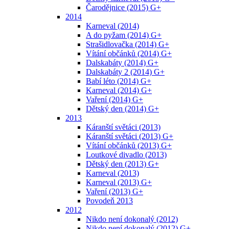
Čarodějnice (2015) G+
2014
Karneval (2014)
A do pyžam (2014) G+
Strašidlovačka (2014) G+
Vítání občánků (2014) G+
Dalskabáty (2014) G+
Dalskabáty 2 (2014) G+
Babí léto (2014) G+
Karneval (2014) G+
Vaření (2014) G+
Dětský den (2014) G+
2013
Káranští světáci (2013)
Káranští světáci (2013) G+
Vítání občánků (2013) G+
Loutkové divadlo (2013)
Dětský den (2013) G+
Karneval (2013)
Karneval (2013) G+
Vaření (2013) G+
Povodeň 2013
2012
Nikdo není dokonalý (2012)
Nikdo není dokonalý (2012) G+