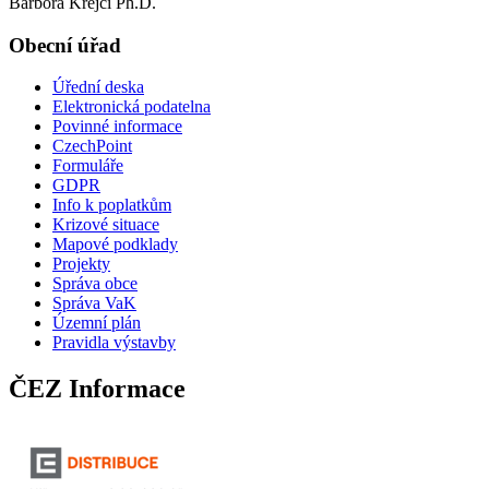
Barbora Krejčí Ph.D.
Obecní úřad
Úřední deska
Elektronická podatelna
Povinné informace
CzechPoint
Formuláře
GDPR
Info k poplatkům
Krizové situace
Mapové podklady
Projekty
Správa obce
Správa VaK
Územní plán
Pravidla výstavby
ČEZ Informace