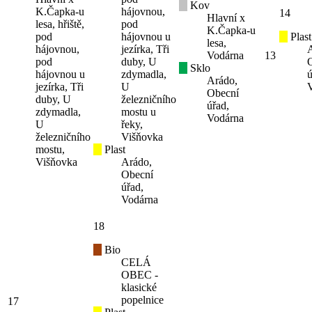
Kov
K.Čapka-u
hájovnou,
14
Hlavní x
lesa, hřiště,
pod
K.Čapka-u
pod
hájovnou u
Plast
lesa,
hájovnou,
jezírka, Tři
Vodárna
13
pod
duby, U
Sklo
hájovnou u
zdymadla,
ú
Arádo,
jezírka, Tři
U
Obecní
duby, U
železničního
úřad,
zdymadla,
mostu u
Vodárna
U
řeky,
železničního
Višňovka
mostu,
Plast
Višňovka
Arádo,
Obecní
úřad,
Vodárna
18
Bio
CELÁ
OBEC -
klasické
popelnice
17