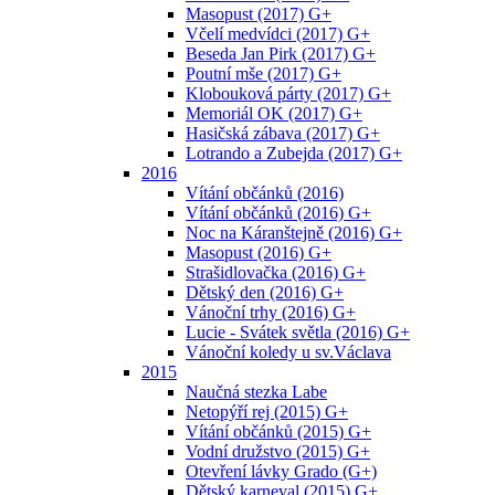
Masopust (2017) G+
Včelí medvídci (2017) G+
Beseda Jan Pirk (2017) G+
Poutní mše (2017) G+
Klobouková párty (2017) G+
Memoriál OK (2017) G+
Hasičská zábava (2017) G+
Lotrando a Zubejda (2017) G+
2016
Vítání občánků (2016)
Vítání občánků (2016) G+
Noc na Káranštejně (2016) G+
Masopust (2016) G+
Strašidlovačka (2016) G+
Dětský den (2016) G+
Vánoční trhy (2016) G+
Lucie - Svátek světla (2016) G+
Vánoční koledy u sv.Václava
2015
Naučná stezka Labe
Netopýří rej (2015) G+
Vítání občánků (2015) G+
Vodní družstvo (2015) G+
Otevření lávky Grado (G+)
Dětský karneval (2015) G+