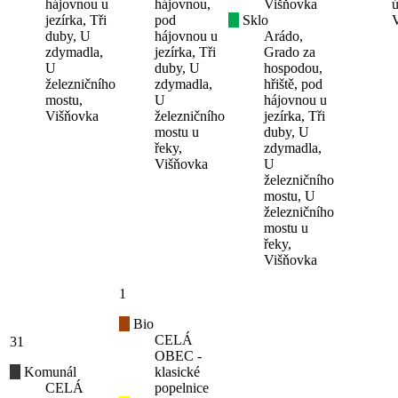
hájovnou u
hájovnou,
Višňovka
ú
jezírka, Tři
pod
Sklo
duby, U
hájovnou u
Arádo,
zdymadla,
jezírka, Tři
Grado za
U
duby, U
hospodou,
železničního
zdymadla,
hřiště, pod
mostu,
U
hájovnou u
Višňovka
železničního
jezírka, Tři
mostu u
duby, U
řeky,
zdymadla,
Višňovka
U
železničního
mostu, U
železničního
mostu u
řeky,
Višňovka
1
Bio
CELÁ
31
OBEC -
Komunál
klasické
CELÁ
popelnice