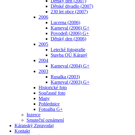
Dětský den (2007)
Dětské divadlo (2007)
230 let obce (2007)
2006
Lucerna (2006)
Karneval (2006) G+
Povodeň (2006) G+
Dětský den (2006)
2005
Letecké fotografie
Stavba OÚ Káraný
2004
Karneval (2004) G+
2003
Rusalka (2003)
Karneval (2003) G+
Historické foto
Současné foto
Mapy
Pohlednice
Fotoalba G+
Inzerce
Smuteční oznámení
Káranský Zpravodaj
Kontakt