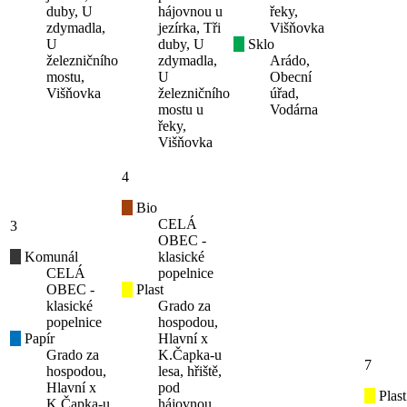
duby, U
hájovnou u
řeky,
zdymadla,
jezírka, Tři
Višňovka
U
duby, U
Sklo
železničního
zdymadla,
Arádo,
mostu,
U
Obecní
Višňovka
železničního
úřad,
mostu u
Vodárna
řeky,
Višňovka
4
Bio
CELÁ
3
OBEC -
Komunál
klasické
CELÁ
popelnice
OBEC -
Plast
klasické
Grado za
popelnice
hospodou,
Papír
Hlavní x
Grado za
K.Čapka-u
7
hospodou,
lesa, hřiště,
Hlavní x
pod
Plast
K.Čapka-u
hájovnou,