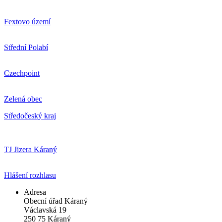
Fextovo území
Střední Polabí
Czechpoint
Zelená obec
Středočeský kraj
TJ Jizera Káraný
Hlášení rozhlasu
Adresa
Obecní úřad Káraný
Václavská 19
250 75 Káraný