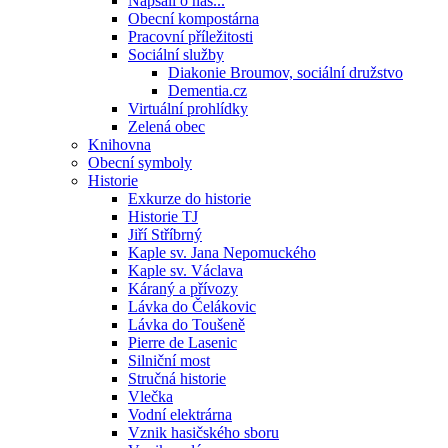
Napsali o nás...
Obecní kompostárna
Pracovní příležitosti
Sociální služby
Diakonie Broumov, sociální družstvo
Dementia.cz
Virtuální prohlídky
Zelená obec
Knihovna
Obecní symboly
Historie
Exkurze do historie
Historie TJ
Jiří Stříbrný
Kaple sv. Jana Nepomuckého
Kaple sv. Václava
Káraný a přívozy
Lávka do Čelákovic
Lávka do Toušeně
Pierre de Lasenic
Silniční most
Stručná historie
Vlečka
Vodní elektrárna
Vznik hasičského sboru