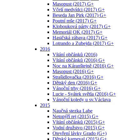
Masopust (2017) G+
Včelí medvídci (2017) G+
Beseda Jan Pirk (2017) G+
Poutní mše (2017) G+
Klobouková párty (2017) G+
Memoriál OK (2017) G+
Hasičská zábava (2017) G+
Lotrando a Zubejda (2017) G+
2016
Vítání občánků (2016)
Vítání občánků (2016) G+
Noc na Káranštejně (2016) G+
Masopust (2016) G+
Strašidlovačka (2016) G+
Dětský den (2016) G+
Vánoční trhy (2016) G+
Lucie - Svátek světla (2016) G+
Vánoční koledy u sv.Václava
2015
Naučná stezka Labe
Netopýří rej (2015) G+
Vítání občánků (2015) G+
Vodní družstvo (2015) G+
Otevření lávky Grado (G+)
Dětský karneval (2015) G+