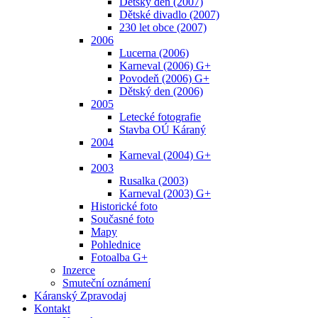
Dětský den (2007)
Dětské divadlo (2007)
230 let obce (2007)
2006
Lucerna (2006)
Karneval (2006) G+
Povodeň (2006) G+
Dětský den (2006)
2005
Letecké fotografie
Stavba OÚ Káraný
2004
Karneval (2004) G+
2003
Rusalka (2003)
Karneval (2003) G+
Historické foto
Současné foto
Mapy
Pohlednice
Fotoalba G+
Inzerce
Smuteční oznámení
Káranský Zpravodaj
Kontakt