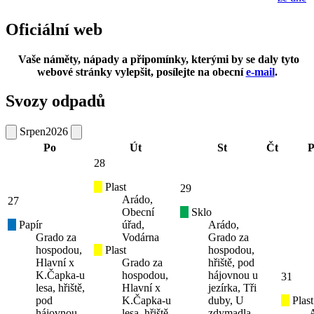
Oficiální web
Vaše náměty, nápady a připomínky, kterými by se daly tyto
webové stránky vylepšit, posílejte na obecní
e-mail
.
Svozy odpadů
Srpen
2026
Po
Út
St
Čt
P
28
Plast
29
Arádo,
27
Obecní
Sklo
Papír
úřad,
Arádo,
Grado za
Vodárna
Grado za
hospodou,
Plast
hospodou,
Hlavní x
Grado za
hřiště, pod
K.Čapka-u
hospodou,
hájovnou u
31
lesa, hřiště,
Hlavní x
jezírka, Tři
pod
K.Čapka-u
duby, U
Plast
hájovnou,
lesa, hřiště,
zdymadla,