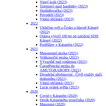
Vinný košt (2023)
Tajemství staré bambitky (2023)
Strašidlovačka (2023)
Povodeň (2023)
Vítání občánků (2023)
2022
Ukliďme svět a Česko a hlavně Káraný
(2022)
Oslava výročí 100 let od založení SDH
Káraný (2022)
Postřižiny v Káraném (2022)
2021
Masopustní stezka (2021)
Velikonoční stezka (2021)
Vývaziště nad vodárnou (2021)
Čarodějnická stezka do
AMUTORABORY (2021)
Divadelní představení - Čtyři vraždy stačí,
drahoušku (2021)
Vítání občánků (2021)
Lucie svátek světla (2021)
2020
Covid v Káraném (2020)
Deník Káranského trosečníka (2020)
Masopust (2020)