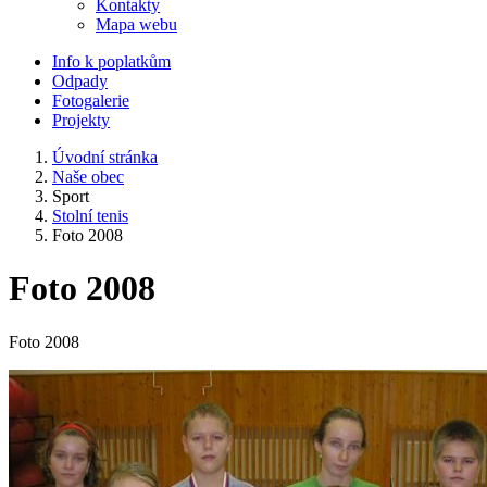
Kontakty
Mapa webu
Info k poplatkům
Odpady
Fotogalerie
Projekty
Úvodní stránka
Naše obec
Sport
Stolní tenis
Foto 2008
Foto 2008
Foto 2008