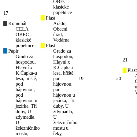
OBEC -
klasické
popelnice
17
Plast
Komunál
Arádo,
CELÁ
Obecní
OBEC -
úřad,
klasické
Vodárna
popelnice
Plast
Papír
Grado za
Grado za
hospodou,
21
hospodou,
Hlavní x
Hlavní x
K.Čapka-u
Plast
K.Čapka-u
lesa, hřiště,
lesa, hřiště,
pod
19
20
pod
hájovnou,
ú
hájovnou,
pod
pod
hájovnou u
hájovnou u
jezírka, Tři
jezírka, Tři
duby, U
duby, U
zdymadla,
zdymadla,
U
U
železničního
železničního
mostu u
mostu,
řeky,