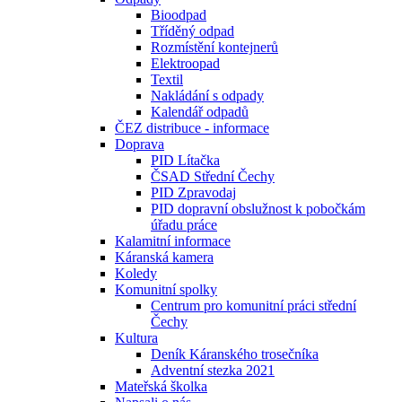
Bioodpad
Tříděný odpad
Rozmístění kontejnerů
Elektroopad
Textil
Nakládání s odpady
Kalendář odpadů
ČEZ distribuce - informace
Doprava
PID Lítačka
ČSAD Střední Čechy
PID Zpravodaj
PID dopravní obslužnost k pobočkám
úřadu práce
Kalamitní informace
Káranská kamera
Koledy
Komunitní spolky
Centrum pro komunitní práci střední
Čechy
Kultura
Deník Káranského trosečníka
Adventní stezka 2021
Mateřská školka