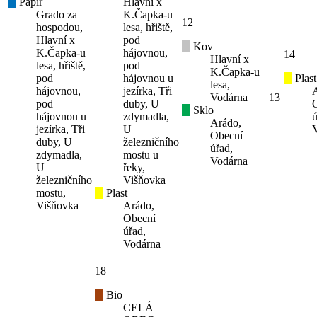
Papír
Hlavní x
Grado za
K.Čapka-u
12
hospodou,
lesa, hřiště,
Hlavní x
pod
Kov
K.Čapka-u
hájovnou,
14
Hlavní x
lesa, hřiště,
pod
K.Čapka-u
pod
hájovnou u
Plast
lesa,
hájovnou,
jezírka, Tři
Vodárna
13
pod
duby, U
Sklo
hájovnou u
zdymadla,
ú
Arádo,
jezírka, Tři
U
Obecní
duby, U
železničního
úřad,
zdymadla,
mostu u
Vodárna
U
řeky,
železničního
Višňovka
mostu,
Plast
Višňovka
Arádo,
Obecní
úřad,
Vodárna
18
Bio
CELÁ