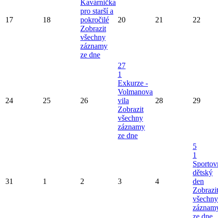
Kavárnička
pro starší a
17
18
pokročilé
20
21
22
Zobrazit
všechny
záznamy
ze dne
27
1
Exkurze -
Volmanova
24
25
26
vila
28
29
Zobrazit
všechny
záznamy
ze dne
5
1
Sportov
dětský
31
1
2
3
4
den
Zobrazi
všechny
záznam
ze dne