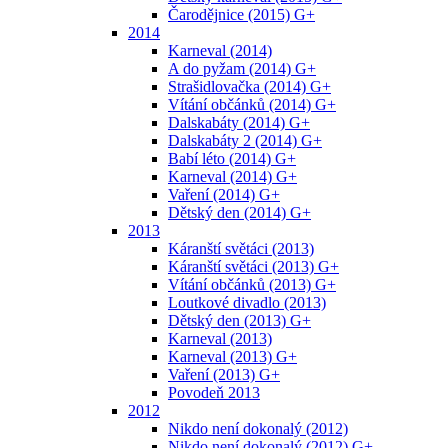
Čarodějnice (2015) G+
2014
Karneval (2014)
A do pyžam (2014) G+
Strašidlovačka (2014) G+
Vítání občánků (2014) G+
Dalskabáty (2014) G+
Dalskabáty 2 (2014) G+
Babí léto (2014) G+
Karneval (2014) G+
Vaření (2014) G+
Dětský den (2014) G+
2013
Káranští světáci (2013)
Káranští světáci (2013) G+
Vítání občánků (2013) G+
Loutkové divadlo (2013)
Dětský den (2013) G+
Karneval (2013)
Karneval (2013) G+
Vaření (2013) G+
Povodeň 2013
2012
Nikdo není dokonalý (2012)
Nikdo není dokonalý (2012) G+