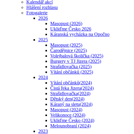
Kalendář akcí
Hlášení rozhlasu
Fotogalerie
2026
Masopust (2026)
Ukliďme Česko 2026
Káranská vycházka na Opočno
2025
Masopust (2025)
Čarodějnice (2025)
Volejbalová školička (2025)
Burgery v TJ Jizera (2025)
Strašidlovačka (2025)
Vítání občánků (2025)
2024
Vítání občánků(2024)
Čistá řeka Jizera(2024)
Strašidlovačka(2024)
Dětský den(2024)
Káraný na sletu(2024)
Masopust (2024)
Velikonoce (2024)
Ukliďme Česko (2024)
Melounobraní (2024)
2023