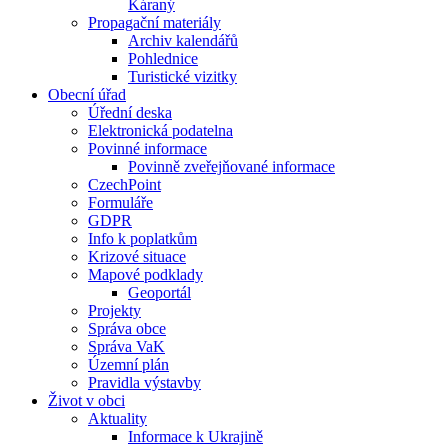
Káraný
Propagační materiály
Archiv kalendářů
Pohlednice
Turistické vizitky
Obecní úřad
Úřední deska
Elektronická podatelna
Povinné informace
Povinně zveřejňované informace
CzechPoint
Formuláře
GDPR
Info k poplatkům
Krizové situace
Mapové podklady
Geoportál
Projekty
Správa obce
Správa VaK
Územní plán
Pravidla výstavby
Život v obci
Aktuality
Informace k Ukrajině