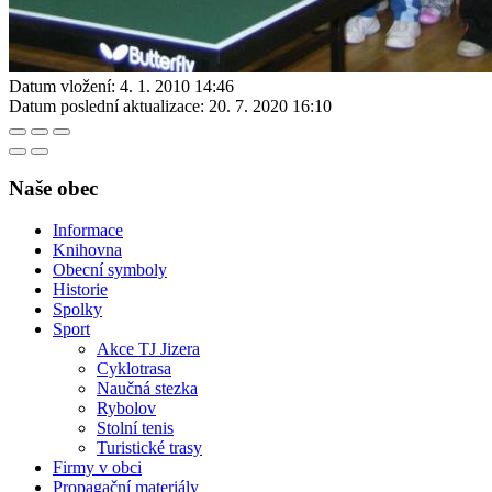
Datum vložení:
4. 1. 2010 14:46
Datum poslední aktualizace:
20. 7. 2020 16:10
Naše obec
Informace
Knihovna
Obecní symboly
Historie
Spolky
Sport
Akce TJ Jizera
Cyklotrasa
Naučná stezka
Rybolov
Stolní tenis
Turistické trasy
Firmy v obci
Propagační materiály