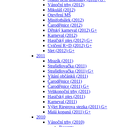
Vánoční trhy (2012)
Mikuláš (2012)
Otevření MŠ
Minifotbálek (2012)
Čarodějnice (2012)
Dětský karneval (2012) G+
Karneval (2012)
Hasičský ples (2012) G+
Cvičení R+D (2012) G+
Slet (2012) G+
2011
Mrazík (2011)
Strašidlovačka (2011)
Strašidlovačka (2011) G+
Vítání občánků (2011)
Čarodějnice (2011)
Čarodějnice (2011) G+
Velikonoční trhy (2011)
Hasičský ples (2011)
Karneval (2011)
Výlet Riegrova stezka (2011) G+
Malá kopaná (2011) G+
2010
Vánoční trhy (2010)