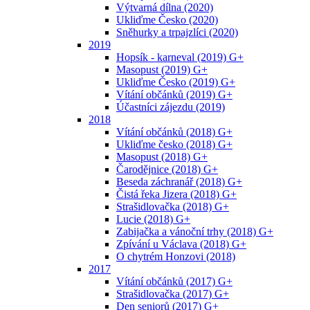
Výtvarná dílna (2020)
Ukliďme Česko (2020)
Sněhurky a trpajzlíci (2020)
2019
Hopsík - karneval (2019) G+
Masopust (2019) G+
Ukliďme Česko (2019) G+
Vítání občánků (2019) G+
Účastníci zájezdu (2019)
2018
Vítání občánků (2018) G+
Ukliďme česko (2018) G+
Masopust (2018) G+
Čarodějnice (2018) G+
Beseda záchranář (2018) G+
Čistá řeka Jizera (2018) G+
Strašidlovačka (2018) G+
Lucie (2018) G+
Zabijačka a vánoční trhy (2018) G+
Zpívání u Václava (2018) G+
O chytrém Honzovi (2018)
2017
Vítání občánků (2017) G+
Strašidlovačka (2017) G+
Den seniorů (2017) G+