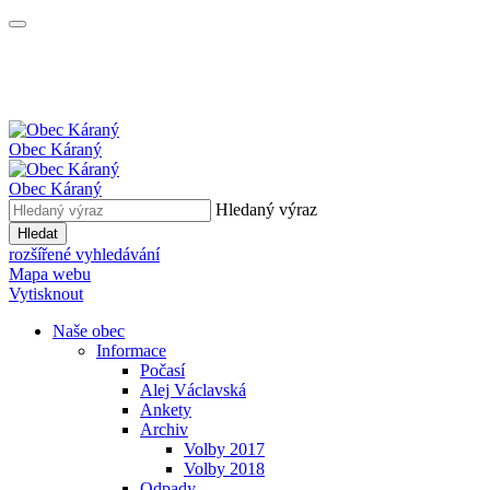
Obec
Káraný
Obec
Káraný
Hledaný výraz
Hledat
rozšířené vyhledávání
Mapa webu
Vytisknout
Naše obec
Informace
Počasí
Alej Václavská
Ankety
Archiv
Volby 2017
Volby 2018
Odpady