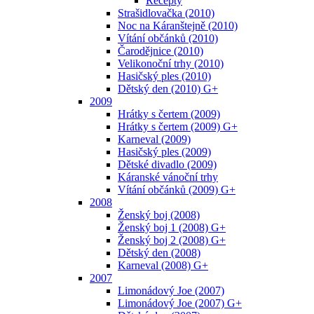
Recepty
Strašidlovačka (2010)
Noc na Káranštejně (2010)
Vítání občánků (2010)
Čarodějnice (2010)
Velikonoční trhy (2010)
Hasičský ples (2010)
Dětský den (2010) G+
2009
Hrátky s čertem (2009)
Hrátky s čertem (2009) G+
Karneval (2009)
Hasičský ples (2009)
Dětské divadlo (2009)
Káranské vánoční trhy
Vítání občánků (2009) G+
2008
Ženský boj (2008)
Ženský boj 1 (2008) G+
Ženský boj 2 (2008) G+
Dětský den (2008)
Karneval (2008) G+
2007
Limonádový Joe (2007)
Limonádový Joe (2007) G+