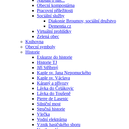
Napsali o nás...
Obecní kompostárna
Pracovní příležitosti
Sociální služby
Diakonie Broumov, sociální družstvo
Dementia.cz
Virtuální prohlídky
Zelená obec
Knihovna
Obecní symboly
Historie
Exkurze do historie
Historie TJ
Jiří Stříbrný
Kaple sv. Jana Nepomuckého
Kaple sv. Václava
Káraný a přívozy
Lávka do Čelákovic
Lávka do Toušeně
Pierre de Lasenic
Silniční most
Stručná historie
Vlečka
Vodní elektrárna
Vznik hasičského sboru