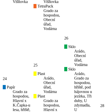
Višňovka
Višňovka
TetraPack
Grado za
hospodou,
Obecní
úřad,
Vodárna
26
Sklo
Arádo,
Obecní
úřad,
Vodárna
25
Sklo
Plast
Arádo,
Arádo,
Grado za
24
Obecní
hospodou,
Papír
úřad,
hřiště, pod
Grado za
Vodárna
hájovnou u
hospodou,
Plast
jezírka, Tři
Hlavní x
Grado za
duby, U
K.Čapka-u
hospodou,
zdymadla,
28
lesa, hřiště,
Hlavní x
U