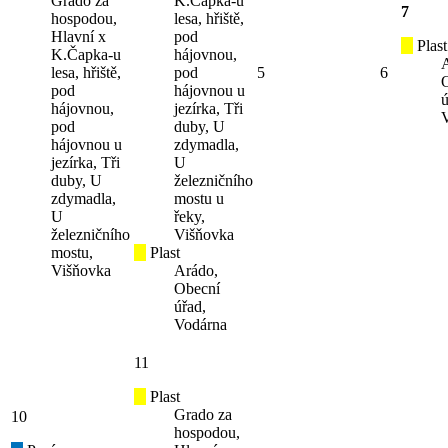
Grado za
K.Čapka-u
7
hospodou,
lesa, hřiště,
Hlavní x
pod
Plast
K.Čapka-u
hájovnou,
lesa, hřiště,
pod
5
6
pod
hájovnou u
ú
hájovnou,
jezírka, Tři
pod
duby, U
hájovnou u
zdymadla,
jezírka, Tři
U
duby, U
železničního
zdymadla,
mostu u
U
řeky,
železničního
Višňovka
mostu,
Plast
Višňovka
Arádo,
Obecní
úřad,
Vodárna
11
Plast
Grado za
10
hospodou,