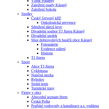
Vznik vodárny
Založení osady Káraný
Založení Sokola
Spolky
Český červený kříž
Onkologická prevence
Sdružení dárců krve
Divadelní soubor TJ Jizera Káraný
Divadelní spolek
Sbor dobrovolných hasičů obce Káraný
Fotogalerie
Evidence pálení
Historie
TJ Jizera
Sport
Akce TJ Jizera
Cyklotrasa
Naučná stezka
Rybolov
Stolní tenis
Turistické trasy
Firmy v obci
Abecední seznam firem
Česká Pošta
Pražské vodovody a kanalizace a.s. vodárna