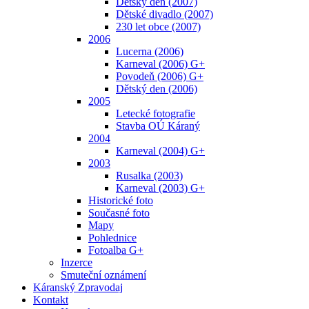
Dětský den (2007)
Dětské divadlo (2007)
230 let obce (2007)
2006
Lucerna (2006)
Karneval (2006) G+
Povodeň (2006) G+
Dětský den (2006)
2005
Letecké fotografie
Stavba OÚ Káraný
2004
Karneval (2004) G+
2003
Rusalka (2003)
Karneval (2003) G+
Historické foto
Současné foto
Mapy
Pohlednice
Fotoalba G+
Inzerce
Smuteční oznámení
Káranský Zpravodaj
Kontakt