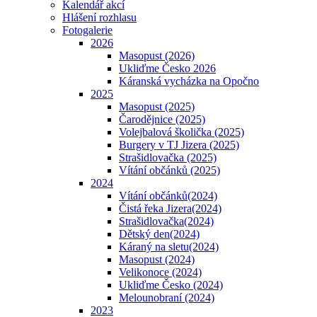
Kalendář akcí
Hlášení rozhlasu
Fotogalerie
2026
Masopust (2026)
Ukliďme Česko 2026
Káranská vycházka na Opočno
2025
Masopust (2025)
Čarodějnice (2025)
Volejbalová školička (2025)
Burgery v TJ Jizera (2025)
Strašidlovačka (2025)
Vítání občánků (2025)
2024
Vítání občánků(2024)
Čistá řeka Jizera(2024)
Strašidlovačka(2024)
Dětský den(2024)
Káraný na sletu(2024)
Masopust (2024)
Velikonoce (2024)
Ukliďme Česko (2024)
Melounobraní (2024)
2023