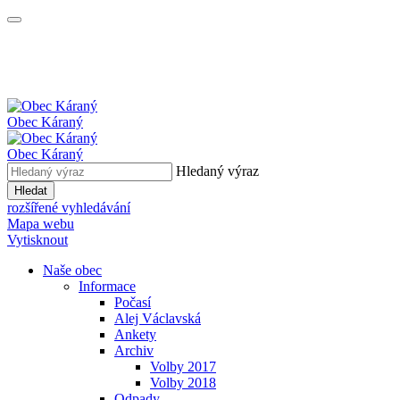
Obec
Káraný
Obec
Káraný
Hledaný výraz
Hledat
rozšířené vyhledávání
Mapa webu
Vytisknout
Naše obec
Informace
Počasí
Alej Václavská
Ankety
Archiv
Volby 2017
Volby 2018
Odpady