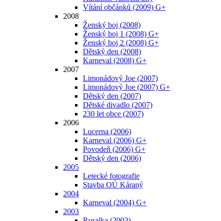
Vítání občánků (2009) G+
2008
Ženský boj (2008)
Ženský boj 1 (2008) G+
Ženský boj 2 (2008) G+
Dětský den (2008)
Karneval (2008) G+
2007
Limonádový Joe (2007)
Limonádový Joe (2007) G+
Dětský den (2007)
Dětské divadlo (2007)
230 let obce (2007)
2006
Lucerna (2006)
Karneval (2006) G+
Povodeň (2006) G+
Dětský den (2006)
2005
Letecké fotografie
Stavba OÚ Káraný
2004
Karneval (2004) G+
2003
Rusalka (2003)