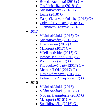
Beseda záchranář (2018) G+
Čistá řeka Jizera (2018) G+
Strašidlovačka (2018) G+
Lucie (2018) G+
Zabijačka a vánoční trhy (2018) G+
Zpívání u Václava (2018) G+
O chytrém Honzovi (2018)
2017
Vítání občánků (2017) G+
Strašidlovačka (2017) G+
Den seniorů (2017) G+
Masopust (2017) G+
Včelí medvídci (2017) G+
Beseda Jan Pirk (2017) G+
Poutní mše (2017) G+
Klobouková párty (2017) G+
Memoriál OK (2017) G+
Hasičská zábava (2017) G+
Lotrando a Zubejda (2017) G+
2016
Vítání občánků (2016)
Vítání občánků (2016) G+
Noc na Káranštejně (2016) G+
Masopust (2016) G+
Strašidlovačka (2016) G+