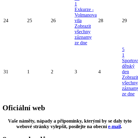
1
Exkurze -
Volmanova
24
25
26
vila
28
29
Zobrazit
všechny
záznamy
ze dne
5
1
Sportov
dětský
31
1
2
3
4
den
Zobrazi
všechny
záznam
ze dne
Oficiální web
Vaše náměty, nápady a připomínky, kterými by se daly tyto
webové stránky vylepšit, posílejte na obecní
e-mail
.