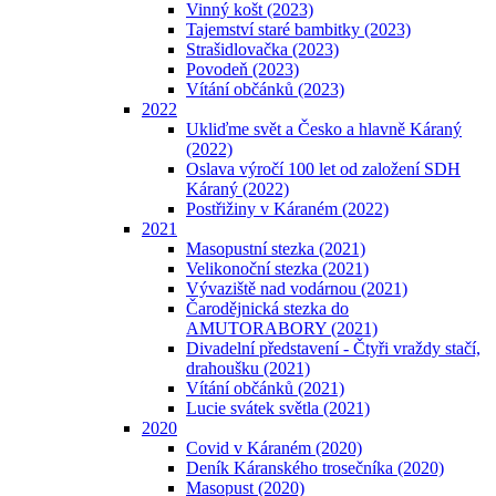
Vinný košt (2023)
Tajemství staré bambitky (2023)
Strašidlovačka (2023)
Povodeň (2023)
Vítání občánků (2023)
2022
Ukliďme svět a Česko a hlavně Káraný
(2022)
Oslava výročí 100 let od založení SDH
Káraný (2022)
Postřižiny v Káraném (2022)
2021
Masopustní stezka (2021)
Velikonoční stezka (2021)
Vývaziště nad vodárnou (2021)
Čarodějnická stezka do
AMUTORABORY (2021)
Divadelní představení - Čtyři vraždy stačí,
drahoušku (2021)
Vítání občánků (2021)
Lucie svátek světla (2021)
2020
Covid v Káraném (2020)
Deník Káranského trosečníka (2020)
Masopust (2020)