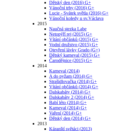
Dětský den (2016) G+
Vánoční trhy (2016) G+
Lucie - Svátek světla (2016) G+
Vánoční koledy u sv.Václava
2015
Naučná stezka Labe
Netopýří rej (2015) G+
Vítání občánků (2015) G+
Vodní družstvo (2015) G+
Otevření lávky Grado (G+)
Dětský karneval (2015) G+
Čarodějnice (2015) G+
2014
Karneval (2014)
A do pyžam (2014) G+
Strašidlovačka (2014) G+
Vítání občánků (2014) G+
Dalskabáty (2014) G+
Dalskabáty 2 (2014) G+
Babí léto (2014) G+
Karneval (2014) G+
Vaření (2014) G+
Dětský den (2014) G+
2013
Káranští světáci (2013)