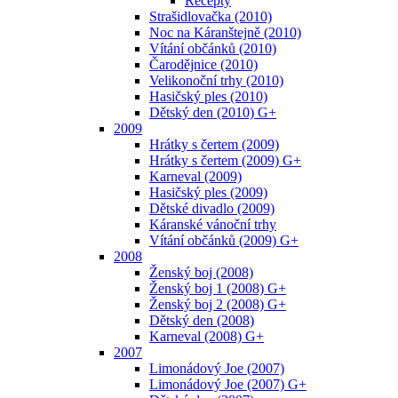
Recepty
Strašidlovačka (2010)
Noc na Káranštejně (2010)
Vítání občánků (2010)
Čarodějnice (2010)
Velikonoční trhy (2010)
Hasičský ples (2010)
Dětský den (2010) G+
2009
Hrátky s čertem (2009)
Hrátky s čertem (2009) G+
Karneval (2009)
Hasičský ples (2009)
Dětské divadlo (2009)
Káranské vánoční trhy
Vítání občánků (2009) G+
2008
Ženský boj (2008)
Ženský boj 1 (2008) G+
Ženský boj 2 (2008) G+
Dětský den (2008)
Karneval (2008) G+
2007
Limonádový Joe (2007)
Limonádový Joe (2007) G+