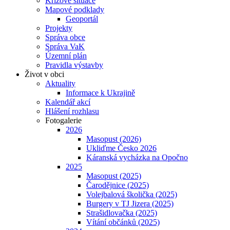
Krizové situace
Mapové podklady
Geoportál
Projekty
Správa obce
Správa VaK
Územní plán
Pravidla výstavby
Život v obci
Aktuality
Informace k Ukrajině
Kalendář akcí
Hlášení rozhlasu
Fotogalerie
2026
Masopust (2026)
Ukliďme Česko 2026
Káranská vycházka na Opočno
2025
Masopust (2025)
Čarodějnice (2025)
Volejbalová školička (2025)
Burgery v TJ Jizera (2025)
Strašidlovačka (2025)
Vítání občánků (2025)