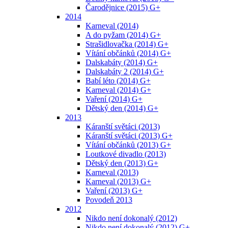
Čarodějnice (2015) G+
2014
Karneval (2014)
A do pyžam (2014) G+
Strašidlovačka (2014) G+
Vítání občánků (2014) G+
Dalskabáty (2014) G+
Dalskabáty 2 (2014) G+
Babí léto (2014) G+
Karneval (2014) G+
Vaření (2014) G+
Dětský den (2014) G+
2013
Káranští světáci (2013)
Káranští světáci (2013) G+
Vítání občánků (2013) G+
Loutkové divadlo (2013)
Dětský den (2013) G+
Karneval (2013)
Karneval (2013) G+
Vaření (2013) G+
Povodeň 2013
2012
Nikdo není dokonalý (2012)
Nikdo není dokonalý (2012) G+