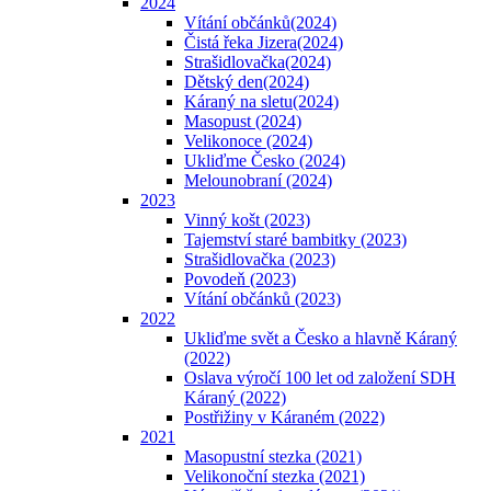
2024
Vítání občánků(2024)
Čistá řeka Jizera(2024)
Strašidlovačka(2024)
Dětský den(2024)
Káraný na sletu(2024)
Masopust (2024)
Velikonoce (2024)
Ukliďme Česko (2024)
Melounobraní (2024)
2023
Vinný košt (2023)
Tajemství staré bambitky (2023)
Strašidlovačka (2023)
Povodeň (2023)
Vítání občánků (2023)
2022
Ukliďme svět a Česko a hlavně Káraný
(2022)
Oslava výročí 100 let od založení SDH
Káraný (2022)
Postřižiny v Káraném (2022)
2021
Masopustní stezka (2021)
Velikonoční stezka (2021)