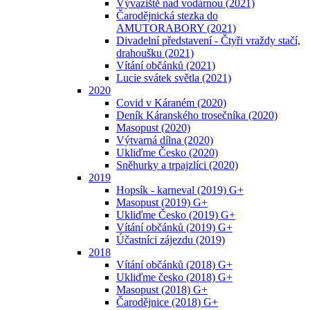
Vývaziště nad vodárnou (2021)
Čarodějnická stezka do
AMUTORABORY (2021)
Divadelní představení - Čtyři vraždy stačí,
drahoušku (2021)
Vítání občánků (2021)
Lucie svátek světla (2021)
2020
Covid v Káraném (2020)
Deník Káranského trosečníka (2020)
Masopust (2020)
Výtvarná dílna (2020)
Ukliďme Česko (2020)
Sněhurky a trpajzlíci (2020)
2019
Hopsík - karneval (2019) G+
Masopust (2019) G+
Ukliďme Česko (2019) G+
Vítání občánků (2019) G+
Účastníci zájezdu (2019)
2018
Vítání občánků (2018) G+
Ukliďme česko (2018) G+
Masopust (2018) G+
Čarodějnice (2018) G+