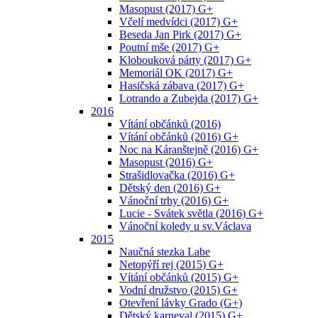
Masopust (2017) G+
Včelí medvídci (2017) G+
Beseda Jan Pirk (2017) G+
Poutní mše (2017) G+
Klobouková párty (2017) G+
Memoriál OK (2017) G+
Hasičská zábava (2017) G+
Lotrando a Zubejda (2017) G+
2016
Vítání občánků (2016)
Vítání občánků (2016) G+
Noc na Káranštejně (2016) G+
Masopust (2016) G+
Strašidlovačka (2016) G+
Dětský den (2016) G+
Vánoční trhy (2016) G+
Lucie - Svátek světla (2016) G+
Vánoční koledy u sv.Václava
2015
Naučná stezka Labe
Netopýří rej (2015) G+
Vítání občánků (2015) G+
Vodní družstvo (2015) G+
Otevření lávky Grado (G+)
Dětský karneval (2015) G+