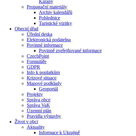
Káraný
Propagační materiály
Archiv kalendářů
Pohlednice
Turistické vizitky
Obecní úřad
Úřední deska
Elektronická podatelna
Povinné informace
Povinně zveřejňované informace
CzechPoint
Formuláře
GDPR
Info k poplatkům
Krizové situace
Mapové podklady
Geoportál
Projekty
Správa obce
Správa VaK
Územní plán
Pravidla výstavby
Život v obci
Aktuality
Informace k Ukrajině