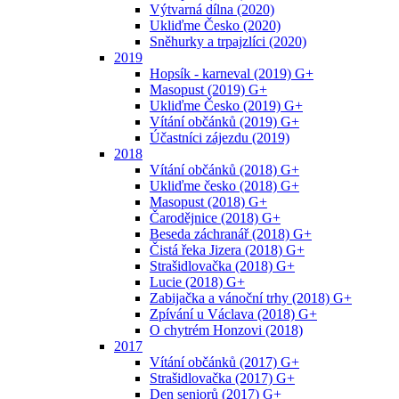
Výtvarná dílna (2020)
Ukliďme Česko (2020)
Sněhurky a trpajzlíci (2020)
2019
Hopsík - karneval (2019) G+
Masopust (2019) G+
Ukliďme Česko (2019) G+
Vítání občánků (2019) G+
Účastníci zájezdu (2019)
2018
Vítání občánků (2018) G+
Ukliďme česko (2018) G+
Masopust (2018) G+
Čarodějnice (2018) G+
Beseda záchranář (2018) G+
Čistá řeka Jizera (2018) G+
Strašidlovačka (2018) G+
Lucie (2018) G+
Zabijačka a vánoční trhy (2018) G+
Zpívání u Václava (2018) G+
O chytrém Honzovi (2018)
2017
Vítání občánků (2017) G+
Strašidlovačka (2017) G+
Den seniorů (2017) G+