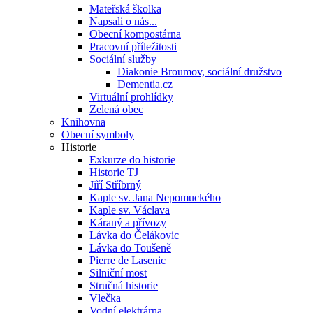
Mateřská školka
Napsali o nás...
Obecní kompostárna
Pracovní příležitosti
Sociální služby
Diakonie Broumov, sociální družstvo
Dementia.cz
Virtuální prohlídky
Zelená obec
Knihovna
Obecní symboly
Historie
Exkurze do historie
Historie TJ
Jiří Stříbrný
Kaple sv. Jana Nepomuckého
Kaple sv. Václava
Káraný a přívozy
Lávka do Čelákovic
Lávka do Toušeně
Pierre de Lasenic
Silniční most
Stručná historie
Vlečka
Vodní elektrárna