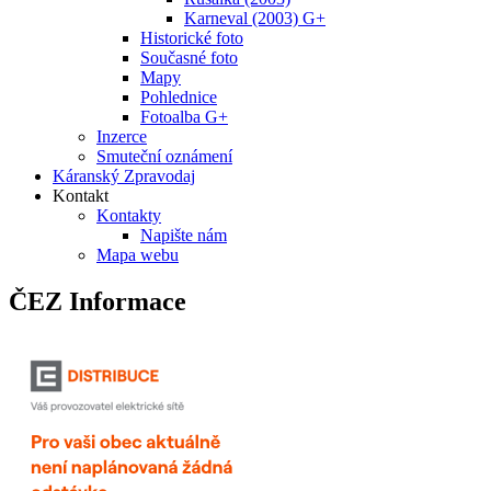
Karneval (2003) G+
Historické foto
Současné foto
Mapy
Pohlednice
Fotoalba G+
Inzerce
Smuteční oznámení
Káranský Zpravodaj
Kontakt
Kontakty
Napište nám
Mapa webu
ČEZ Informace