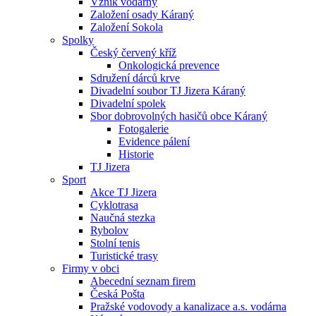
Vznik vodárny
Založení osady Káraný
Založení Sokola
Spolky
Český červený kříž
Onkologická prevence
Sdružení dárců krve
Divadelní soubor TJ Jizera Káraný
Divadelní spolek
Sbor dobrovolných hasičů obce Káraný
Fotogalerie
Evidence pálení
Historie
TJ Jizera
Sport
Akce TJ Jizera
Cyklotrasa
Naučná stezka
Rybolov
Stolní tenis
Turistické trasy
Firmy v obci
Abecední seznam firem
Česká Pošta
Pražské vodovody a kanalizace a.s. vodárna