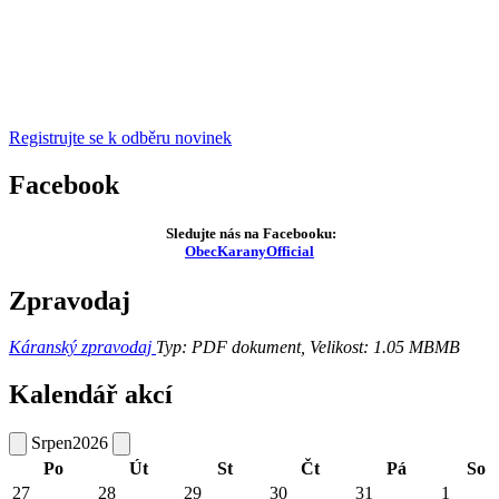
Registrujte se k odběru novinek
Facebook
Sledujte nás na Facebooku:
ObecKaranyOfficial
Zpravodaj
Káranský zpravodaj
Typ: PDF dokument, Velikost: 1.05 MB
MB
Kalendář akcí
Srpen
2026
Po
Út
St
Čt
Pá
So
27
28
29
30
31
1