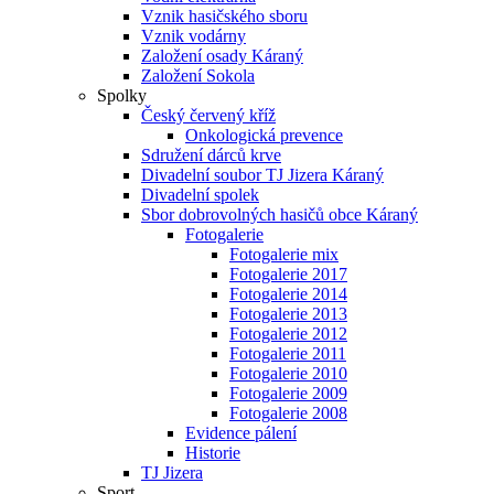
Vznik hasičského sboru
Vznik vodárny
Založení osady Káraný
Založení Sokola
Spolky
Český červený kříž
Onkologická prevence
Sdružení dárců krve
Divadelní soubor TJ Jizera Káraný
Divadelní spolek
Sbor dobrovolných hasičů obce Káraný
Fotogalerie
Fotogalerie mix
Fotogalerie 2017
Fotogalerie 2014
Fotogalerie 2013
Fotogalerie 2012
Fotogalerie 2011
Fotogalerie 2010
Fotogalerie 2009
Fotogalerie 2008
Evidence pálení
Historie
TJ Jizera
Sport