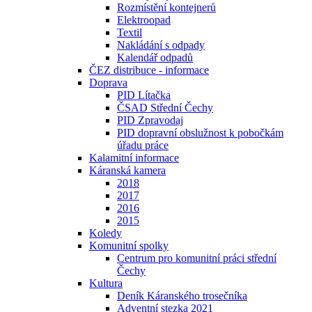
Rozmístění kontejnerů
Elektroopad
Textil
Nakládání s odpady
Kalendář odpadů
ČEZ distribuce - informace
Doprava
PID Lítačka
ČSAD Střední Čechy
PID Zpravodaj
PID dopravní obslužnost k pobočkám
úřadu práce
Kalamitní informace
Káranská kamera
2018
2017
2016
2015
Koledy
Komunitní spolky
Centrum pro komunitní práci střední
Čechy
Kultura
Deník Káranského trosečníka
Adventní stezka 2021