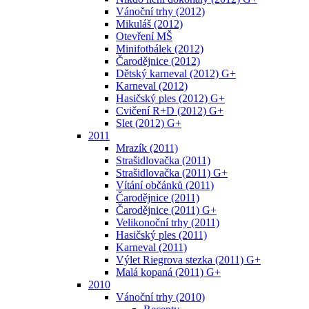
Vánoční trhy (2012)
Mikuláš (2012)
Otevření MŠ
Minifotbálek (2012)
Čarodějnice (2012)
Dětský karneval (2012) G+
Karneval (2012)
Hasičský ples (2012) G+
Cvičení R+D (2012) G+
Slet (2012) G+
2011
Mrazík (2011)
Strašidlovačka (2011)
Strašidlovačka (2011) G+
Vítání občánků (2011)
Čarodějnice (2011)
Čarodějnice (2011) G+
Velikonoční trhy (2011)
Hasičský ples (2011)
Karneval (2011)
Výlet Riegrova stezka (2011) G+
Malá kopaná (2011) G+
2010
Vánoční trhy (2010)