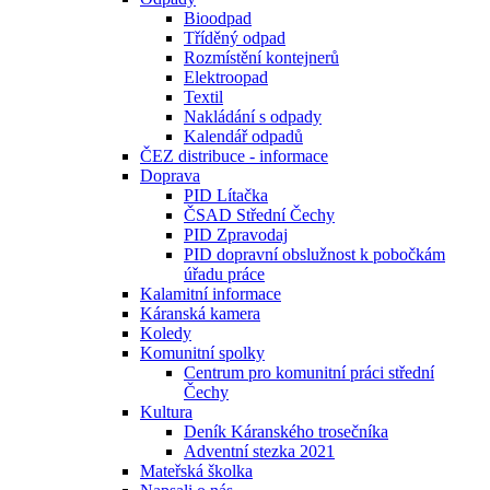
Bioodpad
Tříděný odpad
Rozmístění kontejnerů
Elektroopad
Textil
Nakládání s odpady
Kalendář odpadů
ČEZ distribuce - informace
Doprava
PID Lítačka
ČSAD Střední Čechy
PID Zpravodaj
PID dopravní obslužnost k pobočkám
úřadu práce
Kalamitní informace
Káranská kamera
Koledy
Komunitní spolky
Centrum pro komunitní práci střední
Čechy
Kultura
Deník Káranského trosečníka
Adventní stezka 2021
Mateřská školka