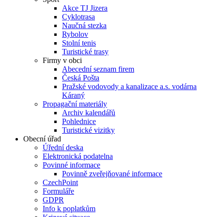
Akce TJ Jizera
Cyklotrasa
Naučná stezka
Rybolov
Stolní tenis
Turistické trasy
Firmy v obci
Abecední seznam firem
Česká Pošta
Pražské vodovody a kanalizace a.s. vodárna
Káraný
Propagační materiály
Archiv kalendářů
Pohlednice
Turistické vizitky
Obecní úřad
Úřední deska
Elektronická podatelna
Povinné informace
Povinně zveřejňované informace
CzechPoint
Formuláře
GDPR
Info k poplatkům