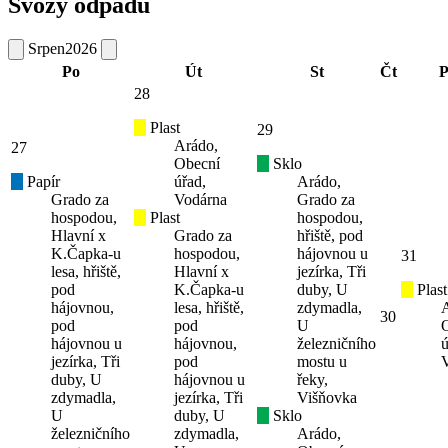
Svozy odpadů
Srpen
2026
Po
Út
St
Čt
P
28
Plast
29
Arádo,
27
Obecní
Sklo
Papír
úřad,
Arádo,
Grado za
Vodárna
Grado za
hospodou,
Plast
hospodou,
Hlavní x
Grado za
hřiště, pod
K.Čapka-u
hospodou,
hájovnou u
31
lesa, hřiště,
Hlavní x
jezírka, Tři
pod
K.Čapka-u
duby, U
Plast
hájovnou,
lesa, hřiště,
zdymadla,
30
pod
pod
U
hájovnou u
hájovnou,
železničního
ú
jezírka, Tři
pod
mostu u
duby, U
hájovnou u
řeky,
zdymadla,
jezírka, Tři
Višňovka
U
duby, U
Sklo
železničního
zdymadla,
Arádo,