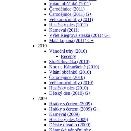
Vítání občánků (2011)
Čarodějnice (2011)
Čarodějnice (2011) G+
Velikonoční trhy (2011)
Hasičský ples (2011)
Karneval (2011)
Výlet Riegrova stezka (2011) G+
Malá kopaná (2011) G+
2010
Vánoční trhy (2010)
Recepty
Strašidlovačka (2010)
Noc na Káranštejně (2010)
Vítání občánků (2010)
Čarodějnice (2010)
Velikonoční trhy (2010)
Hasičský ples (2010)
Dětský den (2010) G+
2009
Hrátky s čertem (2009)
Hrátky s čertem (2009) G+
Karneval (2009)
Hasičský ples (2009)
Dětské divadlo (2009)
Káranské vánoční trhy