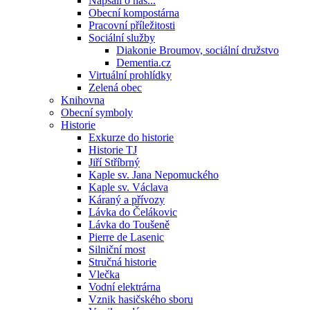
Napsali o nás...
Obecní kompostárna
Pracovní příležitosti
Sociální služby
Diakonie Broumov, sociální družstvo
Dementia.cz
Virtuální prohlídky
Zelená obec
Knihovna
Obecní symboly
Historie
Exkurze do historie
Historie TJ
Jiří Stříbrný
Kaple sv. Jana Nepomuckého
Kaple sv. Václava
Káraný a přívozy
Lávka do Čelákovic
Lávka do Toušeně
Pierre de Lasenic
Silniční most
Stručná historie
Vlečka
Vodní elektrárna
Vznik hasičského sboru