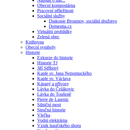
Napsali o nás...
Obecní kompostárna
Pracovní příležitosti
Sociální služby
Diakonie Broumov, sociální družstvo
Dementia.cz
Virtuální prohlídky
Zelená obec
Knihovna
Obecní symboly
Historie
Exkurze do historie
Historie TJ
Jiří Stříbrný
Kaple sv. Jana Nepomuckého
Kaple sv. Václava
Káraný a přívozy
Lávka do Čelákovic
Lávka do Toušeně
Pierre de Lasenic
Silniční most
Stručná historie
Vlečka
Vodní elektrárna
Vznik hasičského sboru