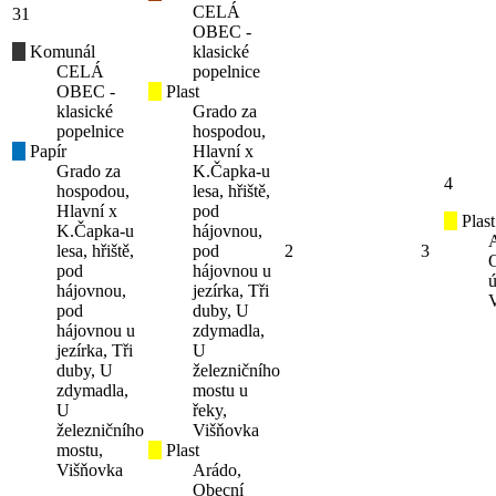
CELÁ
31
OBEC -
Komunál
klasické
CELÁ
popelnice
OBEC -
Plast
klasické
Grado za
popelnice
hospodou,
Papír
Hlavní x
Grado za
K.Čapka-u
4
hospodou,
lesa, hřiště,
Hlavní x
pod
Plast
K.Čapka-u
hájovnou,
lesa, hřiště,
pod
2
3
pod
hájovnou u
ú
hájovnou,
jezírka, Tři
pod
duby, U
hájovnou u
zdymadla,
jezírka, Tři
U
duby, U
železničního
zdymadla,
mostu u
U
řeky,
železničního
Višňovka
mostu,
Plast
Višňovka
Arádo,
Obecní