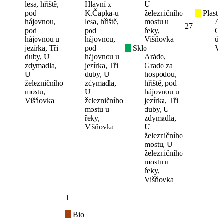
lesa, hřiště,
Hlavní x
U
pod
K.Čapka-u
železničního
Plast
hájovnou,
lesa, hřiště,
mostu u
27
pod
pod
řeky,
hájovnou u
hájovnou,
Višňovka
ú
jezírka, Tři
pod
Sklo
duby, U
hájovnou u
Arádo,
zdymadla,
jezírka, Tři
Grado za
U
duby, U
hospodou,
železničního
zdymadla,
hřiště, pod
mostu,
U
hájovnou u
Višňovka
železničního
jezírka, Tři
mostu u
duby, U
řeky,
zdymadla,
Višňovka
U
železničního
mostu, U
železničního
mostu u
řeky,
Višňovka
1
Bio