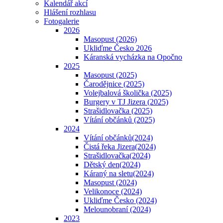
Kalendář akcí
Hlášení rozhlasu
Fotogalerie
2026
Masopust (2026)
Ukliďme Česko 2026
Káranská vycházka na Opočno
2025
Masopust (2025)
Čarodějnice (2025)
Volejbalová školička (2025)
Burgery v TJ Jizera (2025)
Strašidlovačka (2025)
Vítání občánků (2025)
2024
Vítání občánků(2024)
Čistá řeka Jizera(2024)
Strašidlovačka(2024)
Dětský den(2024)
Káraný na sletu(2024)
Masopust (2024)
Velikonoce (2024)
Ukliďme Česko (2024)
Melounobraní (2024)
2023