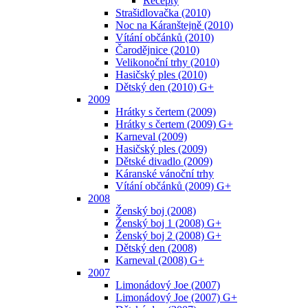
Recepty
Strašidlovačka (2010)
Noc na Káranštejně (2010)
Vítání občánků (2010)
Čarodějnice (2010)
Velikonoční trhy (2010)
Hasičský ples (2010)
Dětský den (2010) G+
2009
Hrátky s čertem (2009)
Hrátky s čertem (2009) G+
Karneval (2009)
Hasičský ples (2009)
Dětské divadlo (2009)
Káranské vánoční trhy
Vítání občánků (2009) G+
2008
Ženský boj (2008)
Ženský boj 1 (2008) G+
Ženský boj 2 (2008) G+
Dětský den (2008)
Karneval (2008) G+
2007
Limonádový Joe (2007)
Limonádový Joe (2007) G+