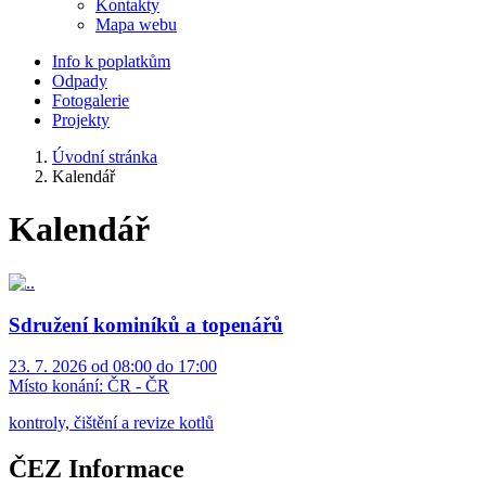
Kontakty
Mapa webu
Info k poplatkům
Odpady
Fotogalerie
Projekty
Úvodní stránka
Kalendář
Kalendář
Sdružení kominíků a topenářů
23. 7. 2026 od 08:00 do 17:00
Místo konání:
ČR - ČR
kontroly, čištění a revize kotlů
ČEZ Informace