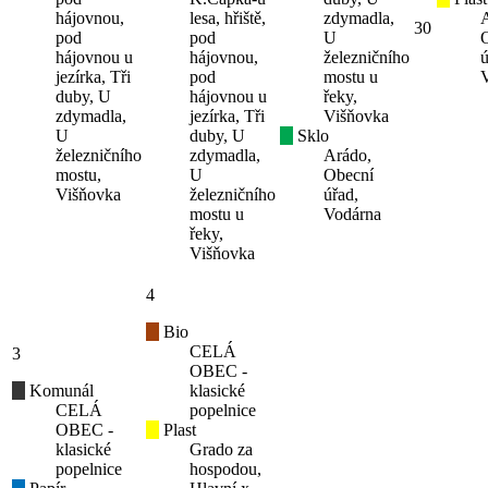
hájovnou,
lesa, hřiště,
zdymadla,
30
pod
pod
U
hájovnou u
hájovnou,
železničního
ú
jezírka, Tři
pod
mostu u
duby, U
hájovnou u
řeky,
zdymadla,
jezírka, Tři
Višňovka
U
duby, U
Sklo
železničního
zdymadla,
Arádo,
mostu,
U
Obecní
Višňovka
železničního
úřad,
mostu u
Vodárna
řeky,
Višňovka
4
Bio
CELÁ
3
OBEC -
Komunál
klasické
CELÁ
popelnice
OBEC -
Plast
klasické
Grado za
popelnice
hospodou,