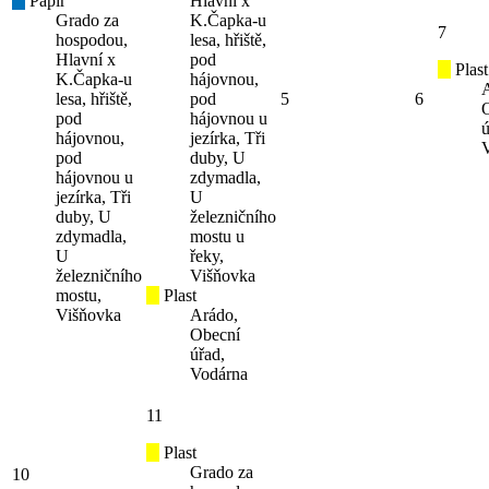
Papír
Hlavní x
Grado za
K.Čapka-u
7
hospodou,
lesa, hřiště,
Hlavní x
pod
Plast
K.Čapka-u
hájovnou,
lesa, hřiště,
pod
5
6
pod
hájovnou u
ú
hájovnou,
jezírka, Tři
pod
duby, U
hájovnou u
zdymadla,
jezírka, Tři
U
duby, U
železničního
zdymadla,
mostu u
U
řeky,
železničního
Višňovka
mostu,
Plast
Višňovka
Arádo,
Obecní
úřad,
Vodárna
11
Plast
Grado za
10