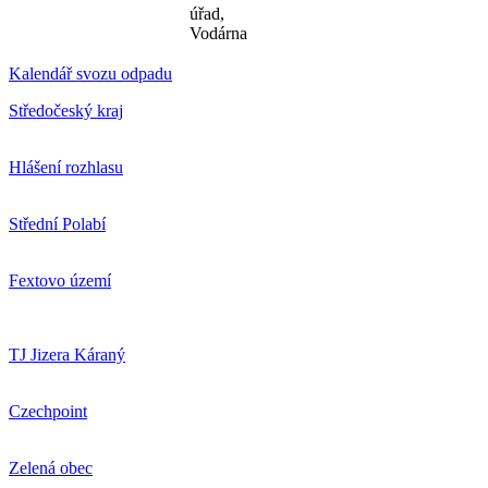
úřad,
Vodárna
Kalendář svozu odpadu
Středočeský kraj
Hlášení rozhlasu
Střední Polabí
Fextovo území
TJ Jizera Káraný
Czechpoint
Zelená obec