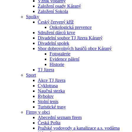
Vznik vodárny
Založení osady Káraný
Založení Sokola
Spolky
Český červený kříž
Onkologická prevence
Sdružení dárců krve
Divadelní soubor TJ Jizera Káraný
Divadelní spolek
Sbor dobrovolných hasičů obce Káraný
Fotogalerie
Evidence pálení
Historie
TJ Jizera
Sport
Akce TJ Jizera
Cyklotrasa
Naučná stezka
Rybolov
Stolní tenis
Turistické trasy
Firmy v obci
Abecední seznam firem
Česká Pošta
Pražské vodovody a kanalizace a.s. vodárna