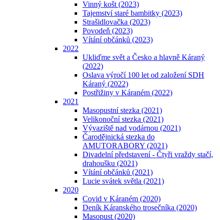
Vinný košt (2023)
Tajemství staré bambitky (2023)
Strašidlovačka (2023)
Povodeň (2023)
Vítání občánků (2023)
2022
Ukliďme svět a Česko a hlavně Káraný
(2022)
Oslava výročí 100 let od založení SDH
Káraný (2022)
Postřižiny v Káraném (2022)
2021
Masopustní stezka (2021)
Velikonoční stezka (2021)
Vývaziště nad vodárnou (2021)
Čarodějnická stezka do
AMUTORABORY (2021)
Divadelní představení - Čtyři vraždy stačí,
drahoušku (2021)
Vítání občánků (2021)
Lucie svátek světla (2021)
2020
Covid v Káraném (2020)
Deník Káranského trosečníka (2020)
Masopust (2020)