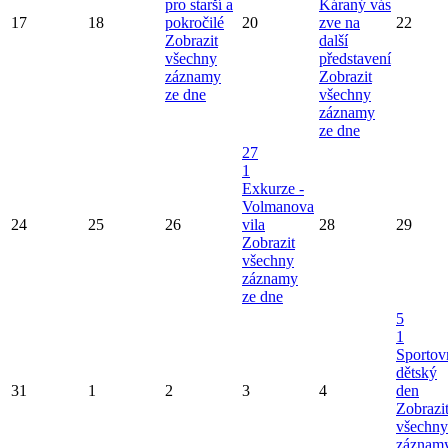
pro starší a
Káraný vás
17
18
pokročilé
20
zve na
22
Zobrazit
další
všechny
představení
záznamy
Zobrazit
ze dne
všechny
záznamy
ze dne
27
1
Exkurze -
Volmanova
24
25
26
vila
28
29
Zobrazit
všechny
záznamy
ze dne
5
1
Sportov
dětský
31
1
2
3
4
den
Zobrazi
všechny
záznam