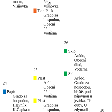
mostu,
řeky,
Višňovka
Višňovka
TetraPack
Grado za
hospodou,
Obecní
úřad,
Vodárna
26
Sklo
Arádo,
Obecní
úřad,
Vodárna
25
Sklo
Plast
Arádo,
Arádo,
Grado za
24
Obecní
hospodou,
Papír
úřad,
hřiště, pod
Grado za
Vodárna
hájovnou u
hospodou,
Plast
jezírka, Tři
Hlavní x
Grado za
duby, U
K.Čapka-u
hospodou,
zdymadla,
28