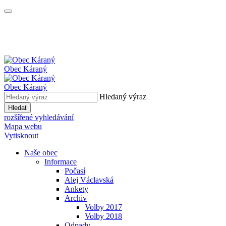
Obec
Káraný
Obec
Káraný
Hledaný výraz
Hledat
rozšířené vyhledávání
Mapa webu
Vytisknout
Naše obec
Informace
Počasí
Alej Václavská
Ankety
Archiv
Volby 2017
Volby 2018
Odpady