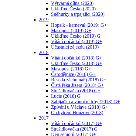
Výtvarná dílna (2020)
Ukliďme Česko (2020)
Sněhurky a trpajzlíci (2020)
2019
Hopsík - karneval (2019) G+
Masopust (2019) G+
Ukliďme Česko (2019) G+
Vítání občánků (2019) G+
Účastníci zájezdu (2019)
2018
Vítání občánků (2018) G+
Ukliďme česko (2018) G+
Masopust (2018) G+
Čarodějnice (2018) G+
Beseda záchranář (2018) G+
Čistá řeka Jizera (2018) G+
Strašidlovačka (2018) G+
Lucie (2018) G+
Zabijačka a vánoční trhy (2018) G+
Zpívání u Václava (2018) G+
O chytrém Honzovi (2018)
2017
Vítání občánků (2017) G+
Strašidlovačka (2017) G+
Den seniorů (2017) G+