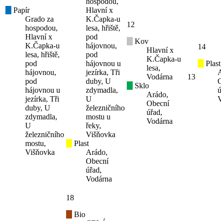
hospodou,
Papír
Hlavní x
Grado za
K.Čapka-u
12
hospodou,
lesa, hřiště,
Hlavní x
pod
Kov
K.Čapka-u
hájovnou,
14
Hlavní x
lesa, hřiště,
pod
K.Čapka-u
pod
hájovnou u
Plast
lesa,
hájovnou,
jezírka, Tři
Vodárna
13
pod
duby, U
Sklo
hájovnou u
zdymadla,
ú
Arádo,
jezírka, Tři
U
Obecní
duby, U
železničního
úřad,
zdymadla,
mostu u
Vodárna
U
řeky,
železničního
Višňovka
mostu,
Plast
Višňovka
Arádo,
Obecní
úřad,
Vodárna
18
Bio