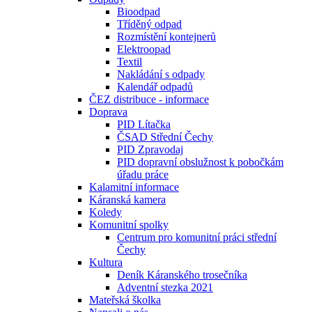
Bioodpad
Tříděný odpad
Rozmístění kontejnerů
Elektroopad
Textil
Nakládání s odpady
Kalendář odpadů
ČEZ distribuce - informace
Doprava
PID Lítačka
ČSAD Střední Čechy
PID Zpravodaj
PID dopravní obslužnost k pobočkám
úřadu práce
Kalamitní informace
Káranská kamera
Koledy
Komunitní spolky
Centrum pro komunitní práci střední
Čechy
Kultura
Deník Káranského trosečníka
Adventní stezka 2021
Mateřská školka