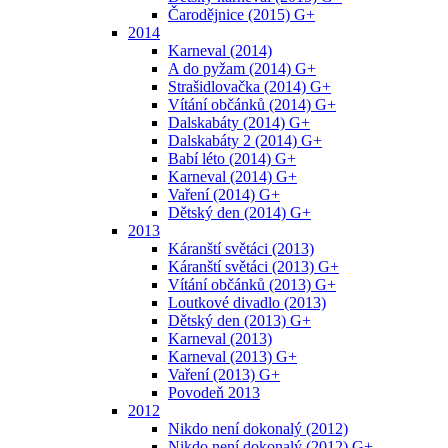
Čarodějnice (2015) G+
2014
Karneval (2014)
A do pyžam (2014) G+
Strašidlovačka (2014) G+
Vítání občánků (2014) G+
Dalskabáty (2014) G+
Dalskabáty 2 (2014) G+
Babí léto (2014) G+
Karneval (2014) G+
Vaření (2014) G+
Dětský den (2014) G+
2013
Káranští světáci (2013)
Káranští světáci (2013) G+
Vítání občánků (2013) G+
Loutkové divadlo (2013)
Dětský den (2013) G+
Karneval (2013)
Karneval (2013) G+
Vaření (2013) G+
Povodeň 2013
2012
Nikdo není dokonalý (2012)
Nikdo není dokonalý (2012) G+