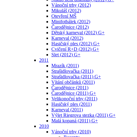
Vánoční trhy (2012)
Mikuláš (2012)
Otevření MŠ
Minifotbálek (2012)
Čarodějnice (2012)
Dětský karneval (2012) G+
Karneval (2012)
Hasičský ples (2012) G+
Cvičení R+D (2012) G+
Slet (2012) G+
2011
Mrazík (2011)
Strašidlovačka (2011)
Strašidlovačka (2011) G+
Vítání občánků (2011)
Čarodějnice (2011)
Čarodějnice (2011) G+
Velikonoční trhy (2011)
Hasičský ples (2011)
Karneval (2011)
Výlet Riegrova stezka (2011) G+
Malá kopaná (2011) G+
2010
Vánoční trhy (2010)