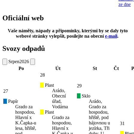
ze dne
Oficiální web
Vaše náměty, nápady a připomínky, kterými by se daly tyto
webové stránky vylepšit, posílejte na obecní
e-mail
.
Svozy odpadů
Srpen
2026
Po
Út
St
Čt
P
28
Plast
29
Arádo,
27
Obecní
Sklo
Papír
úřad,
Arádo,
Grado za
Vodárna
Grado za
hospodou,
Plast
hospodou,
Hlavní x
Grado za
hřiště, pod
K.Čapka-u
hospodou,
hájovnou u
31
lesa, hřiště,
Hlavní x
jezírka, Tři
pod
K.Čapka-u
duby, U
Plast