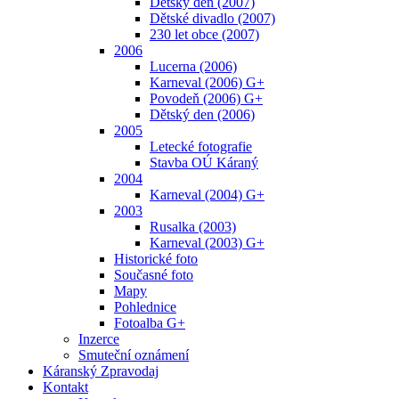
Dětský den (2007)
Dětské divadlo (2007)
230 let obce (2007)
2006
Lucerna (2006)
Karneval (2006) G+
Povodeň (2006) G+
Dětský den (2006)
2005
Letecké fotografie
Stavba OÚ Káraný
2004
Karneval (2004) G+
2003
Rusalka (2003)
Karneval (2003) G+
Historické foto
Současné foto
Mapy
Pohlednice
Fotoalba G+
Inzerce
Smuteční oznámení
Káranský Zpravodaj
Kontakt