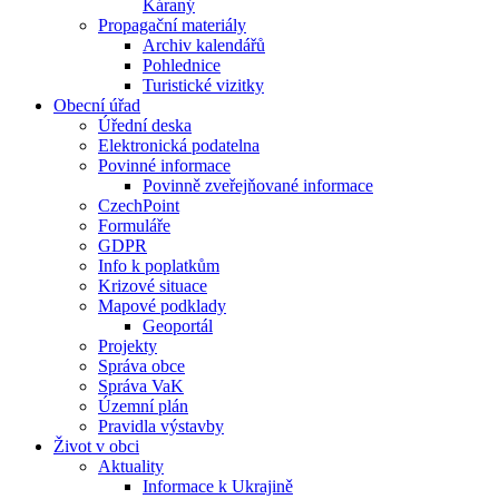
Káraný
Propagační materiály
Archiv kalendářů
Pohlednice
Turistické vizitky
Obecní úřad
Úřední deska
Elektronická podatelna
Povinné informace
Povinně zveřejňované informace
CzechPoint
Formuláře
GDPR
Info k poplatkům
Krizové situace
Mapové podklady
Geoportál
Projekty
Správa obce
Správa VaK
Územní plán
Pravidla výstavby
Život v obci
Aktuality
Informace k Ukrajině